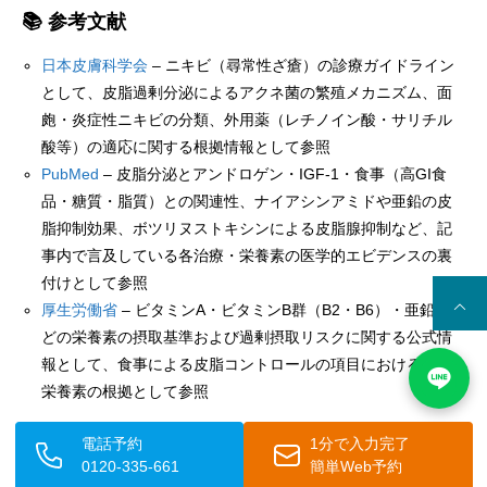
📚 参考文献
日本皮膚科学会
– ニキビ（尋常性ざ瘡）の診療ガイドライン
として、皮脂過剰分泌によるアクネ菌の繁殖メカニズム、面
皰・炎症性ニキビの分類、外用薬（レチノイン酸・サリチル
酸等）の適応に関する根拠情報として参照
PubMed
– 皮脂分泌とアンドロゲン・IGF-1・食事（高GI食
品・糖質・脂質）との関連性、ナイアシンアミドや亜鉛の皮
脂抑制効果、ボツリヌストキシンによる皮脂腺抑制など、記
事内で言及している各治療・栄養素の医学的エビデンスの裏
付けとして参照
厚生労働省
– ビタミンA・ビタミンB群（B2・B6）・亜鉛な
どの栄養素の摂取基準および過剰摂取リスクに関する公式情
報として、食事による皮脂コントロールの項目における推奨
栄養素の根拠として参照
監修者医師
電話予約
1分で入力完了
0120-335-661
簡単Web予約