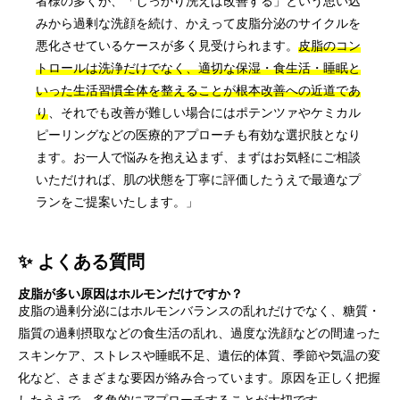
者様の多くが、「しっかり洗えば改善する」という思い込
みから過剰な洗顔を続け、かえって皮脂分泌のサイクルを
悪化させているケースが多く見受けられます。
皮脂のコン
トロールは洗浄だけでなく、適切な保湿・食生活・睡眠と
いった生活習慣全体を整えることが根本改善への近道であ
り
、それでも改善が難しい場合にはポテンツァやケミカル
ピーリングなどの医療的アプローチも有効な選択肢となり
ます。お一人で悩みを抱え込まず、まずはお気軽にご相談
いただければ、肌の状態を丁寧に評価したうえで最適なプ
ランをご提案いたします。」
✨ よくある質問
皮脂が多い原因はホルモンだけですか？
皮脂の過剰分泌にはホルモンバランスの乱れだけでなく、糖質・
脂質の過剰摂取などの食生活の乱れ、過度な洗顔などの間違った
スキンケア、ストレスや睡眠不足、遺伝的体質、季節や気温の変
化など、さまざまな要因が絡み合っています。原因を正しく把握