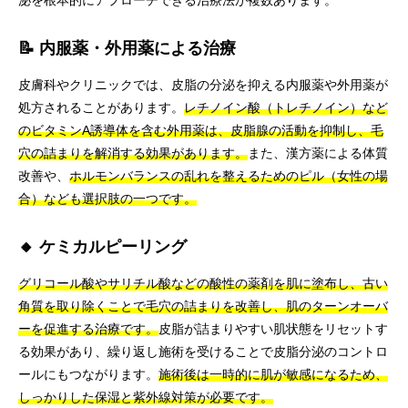
泌を根本的にアプローチできる治療法が複数あります。
📝 内服薬・外用薬による治療
皮膚科やクリニックでは、皮脂の分泌を抑える内服薬や外用薬が
処方されることがあります。
レチノイン酸（トレチノイン）など
のビタミンA誘導体を含む外用薬は、皮脂腺の活動を抑制し、毛
穴の詰まりを解消する効果があります。
また、漢方薬による体質
改善や、
ホルモンバランスの乱れを整えるためのピル（女性の場
合）なども選択肢の一つです。
🔸 ケミカルピーリング
グリコール酸やサリチル酸などの酸性の薬剤を肌に塗布し、古い
角質を取り除くことで毛穴の詰まりを改善し、肌のターンオーバ
ーを促進する治療です。
皮脂が詰まりやすい肌状態をリセットす
る効果があり、繰り返し施術を受けることで皮脂分泌のコントロ
ールにもつながります。
施術後は一時的に肌が敏感になるため、
しっかりした保湿と紫外線対策が必要です。