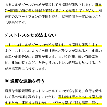
あるコルチゾールの分泌が増加して皮脂腺が刺激されます。
毎日
7〜8時間の質の良い睡眠を確保することを意識してください。
就
寝前のスマートフォンの使用を控え、就寝時間を一定に保つこと
も効果的です。
⚡ ストレスをため込まない
ストレスはコルチゾールの分泌を増やし、皮脂腺を刺激します。
また、ストレスによって自律神経のバランスが乱れると、皮膚の
血流や皮脂分泌にも影響が出ます。ヨガや瞑想、軽い有酸素運
動、趣味の時間など、自分なりのストレス解消法を見つけること
が皮脂管理にも役立ちます。
🌟 適度な運動を行う
適度な有酸素運動はストレスホルモンの分泌を抑え、血行を促進
して肌の代謝を高めます。ただし、
運動後は汗とともに皮脂も増
えるため、運動後は速やかにシャワーを浴びて肌を清潔に保つこ