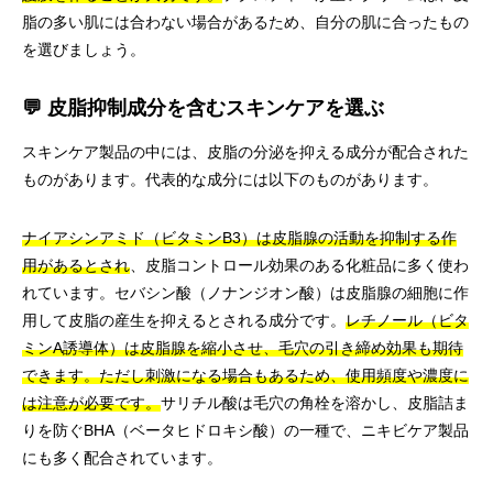
脂の多い肌には合わない場合があるため、自分の肌に合ったもの
を選びましょう。
💬 皮脂抑制成分を含むスキンケアを選ぶ
スキンケア製品の中には、皮脂の分泌を抑える成分が配合された
ものがあります。代表的な成分には以下のものがあります。
ナイアシンアミド（ビタミンB3）は皮脂腺の活動を抑制する作
用があるとされ
、皮脂コントロール効果のある化粧品に多く使わ
れています。セバシン酸（ノナンジオン酸）は皮脂腺の細胞に作
用して皮脂の産生を抑えるとされる成分です。
レチノール（ビタ
ミンA誘導体）は皮脂腺を縮小させ、毛穴の引き締め効果も期待
できます。ただし刺激になる場合もあるため、使用頻度や濃度に
は注意が必要です。
サリチル酸は毛穴の角栓を溶かし、皮脂詰ま
りを防ぐBHA（ベータヒドロキシ酸）の一種で、ニキビケア製品
にも多く配合されています。