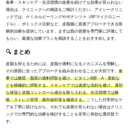
食事・スキンケア・生活習慣の改善を続けても効果が見られない
場合は、クリニックへの相談をご検討ください。アイシークリニ
ックでは、ケミカルピーリングやポテンツァ（RFマイクロニー
ドル）、ボトックス注射など、皮脂腺に直接アプローチできる医
療的治療を提供しています。まずは肌の状態を専門家に評価して
もらい、最適な治療プランを相談することをおすすめします。
🔍 まとめ
皮脂を抑えるためには、皮脂が過剰になるメカニズムを理解し、
その原因に合ったアプローチを組み合わせることが大切です。
食
事では糖質・脂質の過剰摂取を避け、ビタミンB群・A・亜鉛な
どを積極的に摂取する。スキンケアでは過度な洗顔を避け、適切
な保湿と皮脂コントロール成分を取り入れる。生活習慣では睡
眠・ストレス管理・紫外線対策を徹底する。
こうした日常的なケ
アを丁寧に続けながら、それでも改善が見られない場合はクリニ
ックでの専門的な治療を検討することも非常に有効な選択肢で
す。