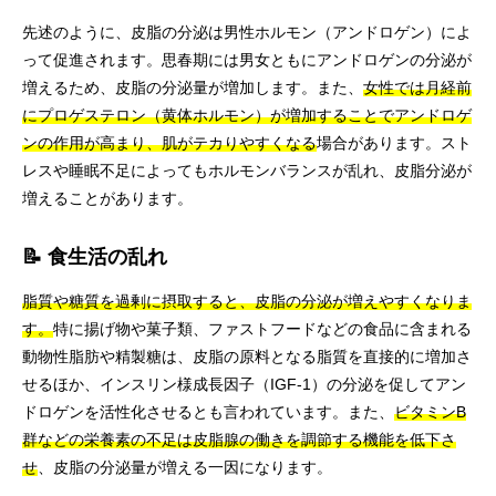
先述のように、皮脂の分泌は男性ホルモン（アンドロゲン）によ
って促進されます。思春期には男女ともにアンドロゲンの分泌が
増えるため、皮脂の分泌量が増加します。また、
女性では月経前
にプロゲステロン（黄体ホルモン）が増加することでアンドロゲ
ンの作用が高まり、肌がテカりやすくなる
場合があります。スト
レスや睡眠不足によってもホルモンバランスが乱れ、皮脂分泌が
増えることがあります。
📝 食生活の乱れ
脂質や糖質を過剰に摂取すると、皮脂の分泌が増えやすくなりま
す。
特に揚げ物や菓子類、ファストフードなどの食品に含まれる
動物性脂肪や精製糖は、皮脂の原料となる脂質を直接的に増加さ
せるほか、インスリン様成長因子（IGF-1）の分泌を促してアン
ドロゲンを活性化させるとも言われています。また、
ビタミンB
群などの栄養素の不足は皮脂腺の働きを調節する機能を低下さ
せ
、皮脂の分泌量が増える一因になります。