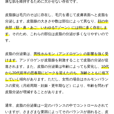
康な肌を維持するために欠かせない存在です。
皮脂腺は毛穴のそばに存在し、毛穴を通じて皮膚表面へと皮脂を
分泌します。皮脂腺の大きさや数は部位によって異なり、
顔の中
央部（額・鼻・あご、いわゆるTゾーン）には特に多く存在しま
す
。そのため、これらの部位は皮脂の分泌が多くなりやすいので
す。
皮脂の分泌量は、
男性ホルモン（アンドロゲン）の影響を強く受
けます
。アンドロゲンが皮脂腺を刺激することで皮脂の分泌が促
進されます。また、皮脂の分泌量は年齢によっても変化し、
10代
から20代前半の思春期にピークを迎えたのち、加齢とともに低下
していく
傾向があります。ただし、女性の場合はホルモンバラン
スの変化（月経周期・妊娠・更年期など）により、年齢を問わず
皮脂分泌が増減することがあります。
通常、皮脂の分泌量は一定のバランスの中でコントロールされて
いますが、さまざまな要因によってそのバランスが崩れると、皮