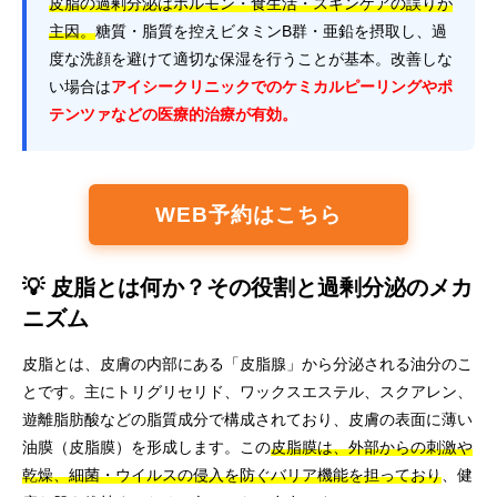
皮脂の過剰分泌はホルモン・食生活・スキンケアの誤りが
主因。
糖質・脂質を控えビタミンB群・亜鉛を摂取し、過
度な洗顔を避けて適切な保湿を行うことが基本。改善しな
い場合は
アイシークリニックでのケミカルピーリングやポ
テンツァなどの医療的治療が有効。
WEB予約はこちら
💡 皮脂とは何か？その役割と過剰分泌のメカ
ニズム
皮脂とは、皮膚の内部にある「皮脂腺」から分泌される油分のこ
とです。主にトリグリセリド、ワックスエステル、スクアレン、
遊離脂肪酸などの脂質成分で構成されており、皮膚の表面に薄い
油膜（皮脂膜）を形成します。この
皮脂膜は、外部からの刺激や
乾燥、細菌・ウイルスの侵入を防ぐバリア機能を担っており
、健