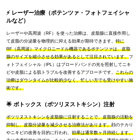
⚡ レーザー治療（ポテンツァ・フォトフェイシャ
ルなど）
レーザーや高周波（RF）を使った治療は、皮脂腺に直接作用し
て皮脂の分泌量を物理的に抑える効果が期待できます。
特に
RF（高周波）マイクロニードル機器であるポテンツァは、皮脂
腺のサイズを縮小させる効果があるとして注目されています。
フ
ォトフェイシャル（IPL）はブロードバンドの光を照射してニキ
ビや皮脂による肌トラブルを改善するアプローチです。
これらの
治療はダウンタイムが比較的少なく、忙しい方でも受けやすい施
術です。
🌟 ボトックス（ボツリヌストキシン）注射
ボツリヌストキシンを皮脂腺に注射することで、皮脂腺の活動を
抑制し、皮脂分泌量を減少させる治療法があります。
顔のテカり
やニキビの改善を目的に行われ、
効果は通常数ヶ月持続します。