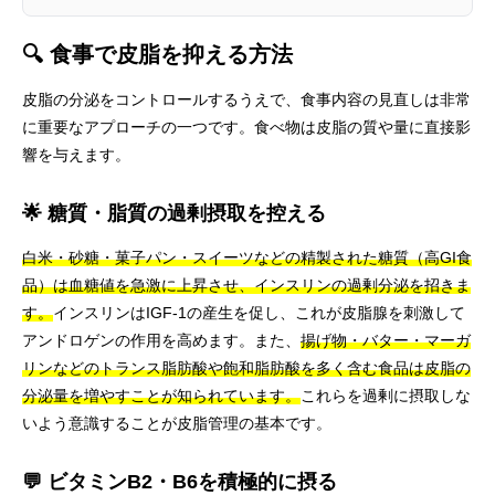
🔍 食事で皮脂を抑える方法
皮脂の分泌をコントロールするうえで、食事内容の見直しは非常
に重要なアプローチの一つです。食べ物は皮脂の質や量に直接影
響を与えます。
🌟 糖質・脂質の過剰摂取を控える
白米・砂糖・菓子パン・スイーツなどの精製された糖質（高GI食
品）は血糖値を急激に上昇させ、インスリンの過剰分泌を招きま
す。
インスリンはIGF-1の産生を促し、これが皮脂腺を刺激して
アンドロゲンの作用を高めます。また、
揚げ物・バター・マーガ
リンなどのトランス脂肪酸や飽和脂肪酸を多く含む食品は皮脂の
分泌量を増やすことが知られています。
これらを過剰に摂取しな
いよう意識することが皮脂管理の基本です。
💬 ビタミンB2・B6を積極的に摂る