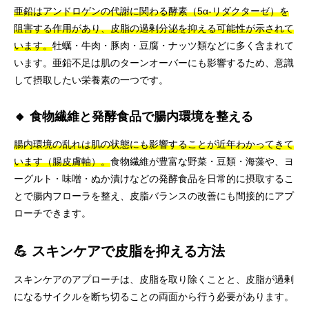
亜鉛はアンドロゲンの代謝に関わる酵素（5α-リダクターゼ）を
阻害する作用があり、皮脂の過剰分泌を抑える可能性が示されて
います。
牡蠣・牛肉・豚肉・豆腐・ナッツ類などに多く含まれて
います。亜鉛不足は肌のターンオーバーにも影響するため、意識
して摂取したい栄養素の一つです。
🔸 食物繊維と発酵食品で腸内環境を整える
腸内環境の乱れは肌の状態にも影響することが近年わかってきて
います（腸皮膚軸）。
食物繊維が豊富な野菜・豆類・海藻や、ヨ
ーグルト・味噌・ぬか漬けなどの発酵食品を日常的に摂取するこ
とで腸内フローラを整え、皮脂バランスの改善にも間接的にアプ
ローチできます。
💪 スキンケアで皮脂を抑える方法
スキンケアのアプローチは、皮脂を取り除くことと、皮脂が過剰
になるサイクルを断ち切ることの両面から行う必要があります。