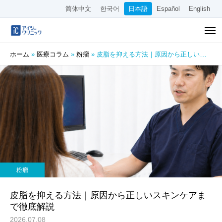
简体中文
한국어
日本語
Español
English
ホーム
»
医療コラム
»
粉瘤
»
皮脂を抑える方法｜原因から正しいスキンケアまで徹底解説
粉瘤
皮脂を抑える方法｜原因から正しいスキンケアま
で徹底解説
2026.07.08