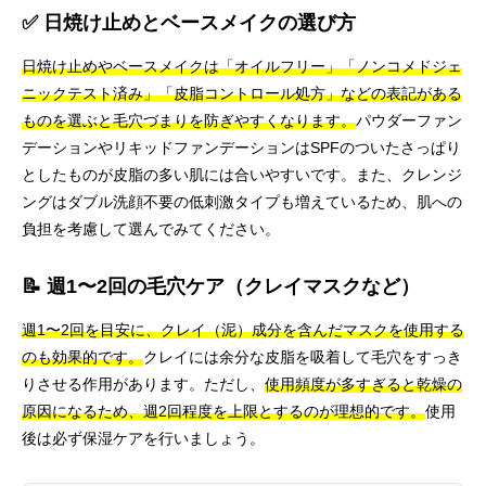
✅ 日焼け止めとベースメイクの選び方
日焼け止めやベースメイクは「オイルフリー」「ノンコメドジェ
ニックテスト済み」「皮脂コントロール処方」などの表記がある
ものを選ぶと毛穴づまりを防ぎやすくなります。
パウダーファン
デーションやリキッドファンデーションはSPFのついたさっぱり
としたものが皮脂の多い肌には合いやすいです。また、クレンジ
ングはダブル洗顔不要の低刺激タイプも増えているため、肌への
負担を考慮して選んでみてください。
📝 週1〜2回の毛穴ケア（クレイマスクなど）
週1〜2回を目安に、クレイ（泥）成分を含んだマスクを使用する
のも効果的です。
クレイには余分な皮脂を吸着して毛穴をすっき
りさせる作用があります。ただし、
使用頻度が多すぎると乾燥の
原因になるため、週2回程度を上限とするのが理想的です。
使用
後は必ず保湿ケアを行いましょう。