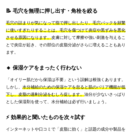
📝 毛穴を無理に押し出す・角栓を絞る
毛穴の詰まりが気になって指で押し出したり、毛穴パックを頻繁
に使いすぎたりすることは、毛穴を傷つけて炎症や黒ずみを悪化
させる原因になります。
皮膚に対して摩擦や強い刺激を与えるこ
とで炎症が起き、その部位の皮脂分泌がさらに増えることもあり
ます。
🔸 保湿ケアをまったく行わない
「オイリー肌だから保湿は不要」という誤解は根強くあります。
しかし、
水分補給のための保湿ケアを怠ると肌のバリア機能が低
下し、皮脂の過剰分泌をむしろ促します。
油分が少ないさっぱり
とした保湿剤を使って、水分補給は必ず行いましょう。
⚡ 効果的と聞いたものを次々試す
インターネットや口コミで「皮脂に効く」と話題の成分や製品を