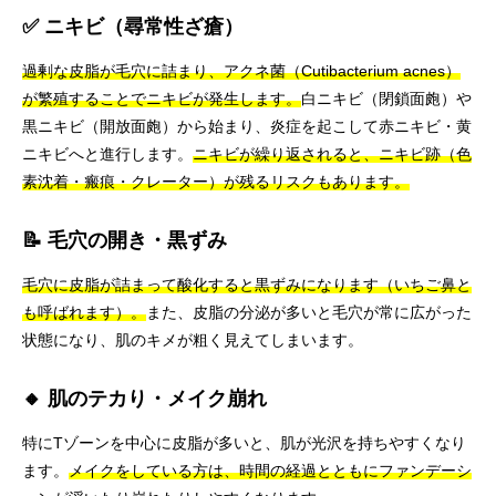
✅ ニキビ（尋常性ざ瘡）
過剰な皮脂が毛穴に詰まり、アクネ菌（Cutibacterium acnes）
が繁殖することでニキビが発生します。
白ニキビ（閉鎖面皰）や
黒ニキビ（開放面皰）から始まり、炎症を起こして赤ニキビ・黄
ニキビへと進行します。
ニキビが繰り返されると、ニキビ跡（色
素沈着・瘢痕・クレーター）が残るリスクもあります。
📝 毛穴の開き・黒ずみ
毛穴に皮脂が詰まって酸化すると黒ずみになります（いちご鼻と
も呼ばれます）。
また、皮脂の分泌が多いと毛穴が常に広がった
状態になり、肌のキメが粗く見えてしまいます。
🔸 肌のテカり・メイク崩れ
特にTゾーンを中心に皮脂が多いと、肌が光沢を持ちやすくなり
ます。
メイクをしている方は、時間の経過とともにファンデーシ