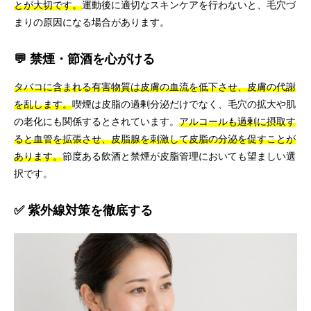
とが大切です。
運動後に適切なスキンケアを行わないと、毛穴づ
まりの原因になる場合があります。
💬 禁煙・節酒を心がける
タバコに含まれる有害物質は皮膚の血流を低下させ、皮膚の代謝
を乱します。
喫煙は皮脂の過剰分泌だけでなく、毛穴の拡大や肌
の老化にも関係するとされています。
アルコールも過剰に摂取す
ると血管を拡張させ、皮脂腺を刺激して皮脂の分泌を促すことが
あります。
節度ある飲酒と禁煙が皮脂管理においても望ましい選
択です。
✅ 紫外線対策を徹底する