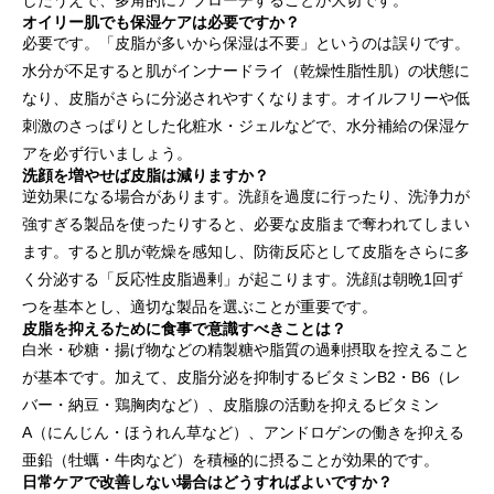
したうえで、多角的にアプローチすることが大切です。
オイリー肌でも保湿ケアは必要ですか？
必要です。「皮脂が多いから保湿は不要」というのは誤りです。
水分が不足すると肌がインナードライ（乾燥性脂性肌）の状態に
なり、皮脂がさらに分泌されやすくなります。オイルフリーや低
刺激のさっぱりとした化粧水・ジェルなどで、水分補給の保湿ケ
アを必ず行いましょう。
洗顔を増やせば皮脂は減りますか？
逆効果になる場合があります。洗顔を過度に行ったり、洗浄力が
強すぎる製品を使ったりすると、必要な皮脂まで奪われてしまい
ます。すると肌が乾燥を感知し、防衛反応として皮脂をさらに多
く分泌する「反応性皮脂過剰」が起こります。洗顔は朝晩1回ず
つを基本とし、適切な製品を選ぶことが重要です。
皮脂を抑えるために食事で意識すべきことは？
白米・砂糖・揚げ物などの精製糖や脂質の過剰摂取を控えること
が基本です。加えて、皮脂分泌を抑制するビタミンB2・B6（レ
バー・納豆・鶏胸肉など）、皮脂腺の活動を抑えるビタミン
A（にんじん・ほうれん草など）、アンドロゲンの働きを抑える
亜鉛（牡蠣・牛肉など）を積極的に摂ることが効果的です。
日常ケアで改善しない場合はどうすればよいですか？