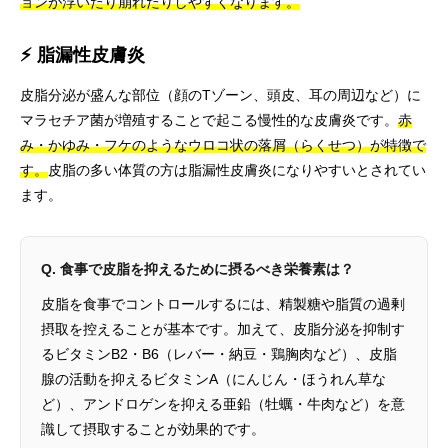
ョンが浮いたり崩れたりしやすくなります。
⚡ 脂漏性皮膚炎
皮脂分泌が盛んな部位（顔のTゾーン、頭皮、耳の周辺など）に
マラセチア菌が増殖することで起こる慢性的な皮膚炎です。
赤
み・かゆみ・フケのようなウロコ状の落屑（らくせつ）が特徴で
す。
皮脂の多い体質の方は脂漏性皮膚炎になりやすいとされてい
ます。
Q. 食事で皮脂を抑えるために摂るべき栄養素は？
皮脂を食事でコントロールするには、精製糖や脂質の過剰
摂取を控えることが基本です。加えて、皮脂分泌を抑制す
るビタミンB2・B6（レバー・納豆・鶏胸肉など）、皮脂
腺の活動を抑えるビタミンA（にんじん・ほうれん草な
ど）、アンドロゲンを抑える亜鉛（牡蠣・牛肉など）を意
識して摂取することが効果的です。