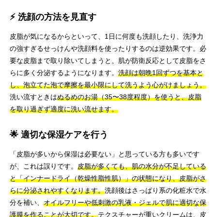
⚡ 洗顔の方法を見直す
皮脂が気になるからといって、1日に何度も洗顔したり、洗浄力
の強すぎるせっけんや洗顔料を使ったりするのは逆効果です。必
要な皮脂まで取り除いてしまうと、肌が防衛反応として皮脂をさ
らに多く分泌するようになります。
洗顔は朝晩1回ずつを基本と
し、泡立てた泡で摩擦を最小限にして洗うよう心がけましょう。
洗い流すときは
ぬるめのお湯（35〜38度程度）を使うと、皮脂
を取り過ぎず適度に洗い流せます。
🌟 適切な保湿ケアを行う
「皮脂が多いから保湿は必要ない」と思っている方も多いです
が、これは誤りです。
皮脂が多くても、肌の水分が不足している
と「インナードライ（乾燥性脂性肌）」の状態になり、皮脂がさ
らに分泌されやすくなります。
洗顔後はさっぱり系の化粧水で水
分を補い、
オイルフリーや低刺激の乳液・ジェルで肌に適切な保
護膜を作ることが大切です。
テクスチャーが重いクリームは、皮