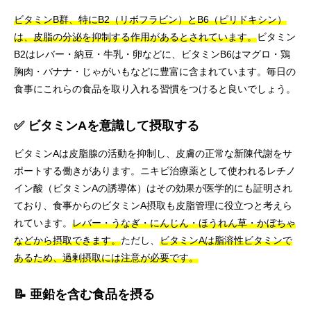
ビタミンB群、特にB2（リボフラビン）とB6（ピリドキシン）
は、皮脂の分泌を抑制する作用があるとされています。
ビタミン
B2はレバー・納豆・牛乳・卵などに、ビタミンB6はマグロ・鶏
胸肉・バナナ・じゃがいもなどに豊富に含まれています。毎日の
食事にこれらの食品を取り入れる習慣をつけると良いでしょう。
✅ ビタミンAを意識して摂取する
ビタミンAは皮脂腺の活動を抑制し、皮膚の正常な新陳代謝をサ
ポートする働きがあります。ニキビ治療薬として使われるレチノ
イン酸（ビタミンAの誘導体）はその効果が医学的にも証明され
ており、食事からのビタミンA摂取も皮脂管理に役立つと考えら
れています。
レバー・うなぎ・にんじん・ほうれん草・かぼちゃ
などから摂取できます。
ただし、
ビタミンAは脂溶性ビタミンで
あるため、過剰摂取には注意が必要です。
📝 亜鉛を含む食品を摂る