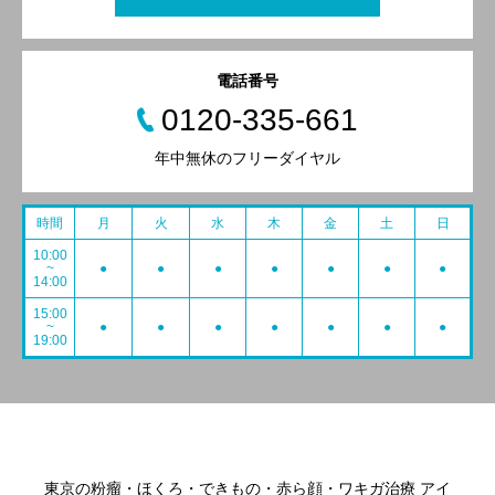
電話番号
0120-335-661
年中無休のフリーダイヤル
時間
月
火
水
木
金
土
日
10:00
~
●
●
●
●
●
●
●
14:00
15:00
~
●
●
●
●
●
●
●
19:00
東京の粉瘤・ほくろ・できもの・赤ら顔・ワキガ治療 アイ