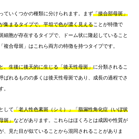
っていくつかの種類に分けられます。まず
「接合部母斑」
が集まるタイプで、平坦で色が濃く見える
ことが特徴で
斑細胞が存在するタイプで、ドーム状に隆起していること
「複合母斑」はこれら両方の特徴を持つタイプです。
と、生後に後天的に生じる「後天性母斑」
に分類されるこ
呼ばれるものの多くは後天性母斑であり、成長の過程でさ
す。
として
「老人性色素斑（シミ）」「脂漏性角化症（いぼ状
母斑」
などがあります。これらはほくろとは成因や性質が
が、見た目が似ていることから混同されることがありま