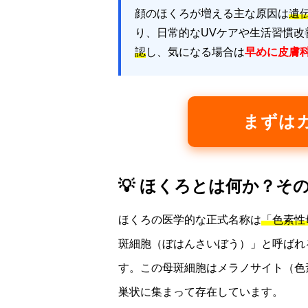
顔のほくろが増える主な原因は
遺
り、日常的なUVケアや生活習慣改
認
し、気になる場合は
早めに皮膚
まずは
💡 ほくろとは何か？そ
ほくろの医学的な正式名称は
「色素性
斑細胞（ぼはんさいぼう）」と呼ばれ
す。この母斑細胞はメラノサイト（色
巣状に集まって存在しています。