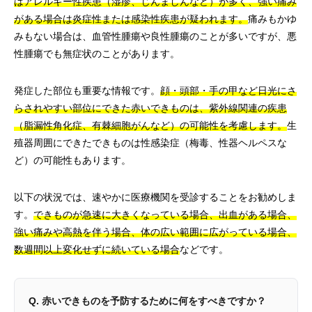
はアレルギー性疾患（湿疹、じんましんなど）が多く、強い痛み
がある場合は炎症性または感染性疾患が疑われます。
痛みもかゆ
みもない場合は、血管性腫瘍や良性腫瘍のことが多いですが、悪
性腫瘍でも無症状のことがあります。
発症した部位も重要な情報です。
顔・頭部・手の甲など日光にさ
らされやすい部位にできた赤いできものは、紫外線関連の疾患
（脂漏性角化症、有棘細胞がんなど）の可能性を考慮します。
生
殖器周囲にできたできものは性感染症（梅毒、性器ヘルペスな
ど）の可能性もあります。
以下の状況では、速やかに医療機関を受診することをお勧めしま
す。
できものが急速に大きくなっている場合、出血がある場合、
強い痛みや高熱を伴う場合、体の広い範囲に広がっている場合、
数週間以上変化せずに続いている場合
などです。
Q. 赤いできものを予防するために何をすべきですか？