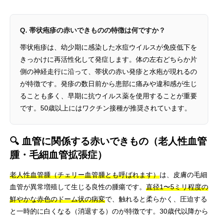
Q. 帯状疱疹の赤いできものの特徴は何ですか？
帯状疱疹は、幼少期に感染した水痘ウイルスが免疫低下を
きっかけに再活性化して発症します。体の左右どちらか片
側の神経走行に沿って、帯状の赤い発疹と水疱が現れるの
が特徴です。発疹の数日前から患部に痛みや違和感が生じ
ることも多く、早期に抗ウイルス薬を使用することが重要
です。50歳以上にはワクチン接種が推奨されています。
🔍 血管に関係する赤いできもの（老人性血管
腫・毛細血管拡張症）
老人性血管腫（チェリー血管腫とも呼ばれます）
は、皮膚の毛細
血管が異常増殖して生じる良性の腫瘍です。
直径1〜5ミリ程度の
鮮やかな赤色のドーム状の病変
で、触れると柔らかく、圧迫する
と一時的に白くなる（消退する）のが特徴です。30歳代以降から