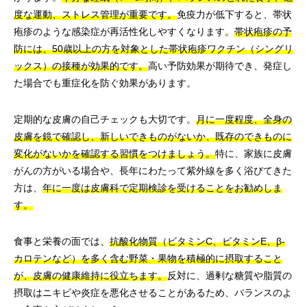
度な運動、ストレス管理が重要です。
免疫力が低下すると、帯状
疱疹のような感染症が再活性化しやすくなります。
帯状疱疹の予
防には、50歳以上の方を対象とした帯状疱疹ワクチン（シングリ
ックス）の接種が効果的です。
高い予防効果が期待でき、発症し
た場合でも重症化を防ぐ効果があります。
定期的な皮膚の自己チェックも大切です。
月に一度程度、全身の
皮膚を鏡で確認し、新しいできものがないか、既存のできものに
変化がないかを確認する習慣をつけましょう。
特に、家族に皮膚
がんの方がいる場合や、長年にわたって紫外線を多く浴びてきた
方は、
年に一度は皮膚科で定期検診を受けることをお勧めしま
す。
食事と栄養の面では、
抗酸化物質（ビタミンC、ビタミンE、β-
カロテンなど）を多く含む野菜・果物を積極的に摂取すること
が、皮膚の健康維持に役立ちます。
反対に、過剰な糖質や脂質の
摂取はニキビや炎症を悪化させることがあるため、バランスのよ