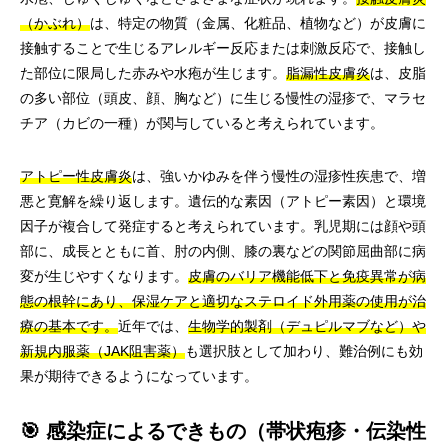
（かぶれ）
は、特定の物質（金属、化粧品、植物など）が皮膚に
接触することで生じるアレルギー反応または刺激反応で、接触し
た部位に限局した赤みや水疱が生じます。
脂漏性皮膚炎
は、皮脂
の多い部位（頭皮、顔、胸など）に生じる慢性の湿疹で、マラセ
チア（カビの一種）が関与していると考えられています。
アトピー性皮膚炎
は、強いかゆみを伴う慢性の湿疹性疾患で、増
悪と寛解を繰り返します。遺伝的な素因（アトピー素因）と環境
因子が複合して発症すると考えられています。乳児期には顔や頭
部に、成長とともに首、肘の内側、膝の裏などの関節屈曲部に病
変が生じやすくなります。
皮膚のバリア機能低下と免疫異常が病
態の根幹にあり、保湿ケアと適切なステロイド外用薬の使用が治
療の基本です。
近年では、
生物学的製剤（デュピルマブなど）や
新規内服薬（JAK阻害薬）
も選択肢として加わり、難治例にも効
果が期待できるようになっています。
🎯 感染症によるできもの（帯状疱疹・伝染性