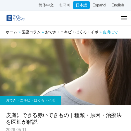
简体中文
한국어
日本語
Español
English
ホーム
»
医療コラム
»
おでき・ニキビ・ほくろ・イボ
»
皮膚にできる赤いできもの｜種類・原因・治療法を医師が解説
おでき・ニキビ・ほくろ・イボ
皮膚にできる赤いできもの｜種類・原因・治療法
を医師が解説
2026.05.11