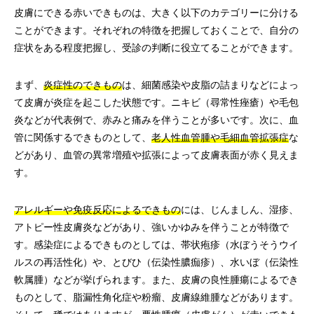
皮膚にできる赤いできものは、大きく以下のカテゴリーに分ける
ことができます。それぞれの特徴を把握しておくことで、自分の
症状をある程度把握し、受診の判断に役立てることができます。
まず、
炎症性のできもの
は、細菌感染や皮脂の詰まりなどによっ
て皮膚が炎症を起こした状態です。ニキビ（尋常性痤瘡）や毛包
炎などが代表例で、赤みと痛みを伴うことが多いです。次に、血
管に関係するできものとして、
老人性血管腫や毛細血管拡張症
な
どがあり、血管の異常増殖や拡張によって皮膚表面が赤く見えま
す。
アレルギーや免疫反応によるできもの
には、じんましん、湿疹、
アトピー性皮膚炎などがあり、強いかゆみを伴うことが特徴で
す。感染症によるできものとしては、帯状疱疹（水ぼうそうウイ
ルスの再活性化）や、とびひ（伝染性膿痂疹）、水いぼ（伝染性
軟属腫）などが挙げられます。また、皮膚の良性腫瘍によるでき
ものとして、脂漏性角化症や粉瘤、皮膚線維腫などがあります。