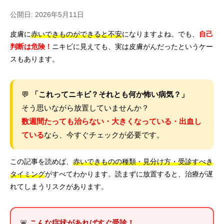
公開日: 2026年5月11日
皮膚に
赤いできものができると不安
になりますよね。でも、
自己
判断は危険！
ニキビに見えても、実は皮膚がんだったというケー
スもあります。
💬
「これってニキビ？それとも何か怖い病気？」
そう思いながら放置していませんか？
数週間たっても治らない・大きくなっている・出血し
ている
なら、今すぐチェックが必要です。
この記事を読めば、
赤いできものの種類・見分け方・受診すべき
タイミング
がすべてわかります。読まずに放置すると、治療が遅
れてしまうリスクがあります。
🚨
こんな症状があればすぐ受診！