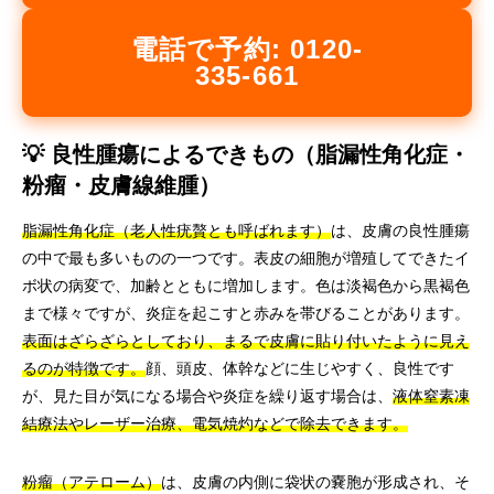
電話で予約: 0120-
335-661
💡 良性腫瘍によるできもの（脂漏性角化症・
粉瘤・皮膚線維腫）
脂漏性角化症（老人性疣贅とも呼ばれます）
は、皮膚の良性腫瘍
の中で最も多いものの一つです。表皮の細胞が増殖してできたイ
ボ状の病変で、加齢とともに増加します。色は淡褐色から黒褐色
まで様々ですが、炎症を起こすと赤みを帯びることがあります。
表面はざらざらとしており、まるで皮膚に貼り付いたように見え
るのが特徴です。
顔、頭皮、体幹などに生じやすく、良性です
が、見た目が気になる場合や炎症を繰り返す場合は、
液体窒素凍
結療法やレーザー治療、電気焼灼などで除去できます。
粉瘤（アテローム）
は、皮膚の内側に袋状の嚢胞が形成され、そ