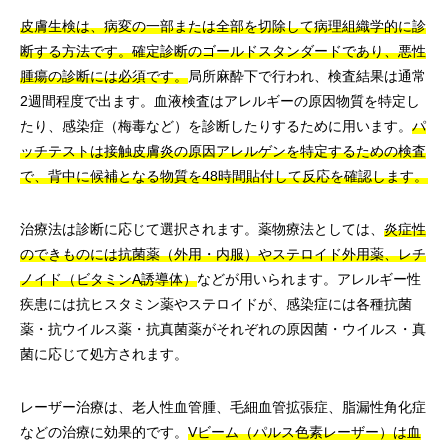
皮膚生検は、病変の一部または全部を切除して病理組織学的に診
断する方法です。確定診断のゴールドスタンダードであり、悪性
腫瘍の診断には必須です。
局所麻酔下で行われ、検査結果は通常
2週間程度で出ます。血液検査はアレルギーの原因物質を特定し
たり、感染症（梅毒など）を診断したりするために用います。
パ
ッチテストは接触皮膚炎の原因アレルゲンを特定するための検査
で、背中に候補となる物質を48時間貼付して反応を確認します。
治療法は診断に応じて選択されます。薬物療法としては、
炎症性
のできものには抗菌薬（外用・内服）やステロイド外用薬、レチ
ノイド（ビタミンA誘導体）
などが用いられます。アレルギー性
疾患には抗ヒスタミン薬やステロイドが、感染症には各種抗菌
薬・抗ウイルス薬・抗真菌薬がそれぞれの原因菌・ウイルス・真
菌に応じて処方されます。
レーザー治療は、老人性血管腫、毛細血管拡張症、脂漏性角化症
などの治療に効果的です。
Vビーム（パルス色素レーザー）は血