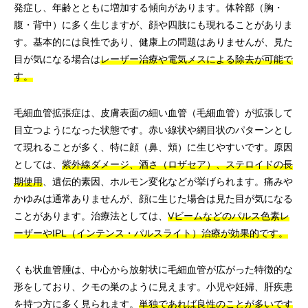
発症し、年齢とともに増加する傾向があります。体幹部（胸・
腹・背中）に多く生じますが、顔や四肢にも現れることがありま
す。基本的には良性であり、健康上の問題はありませんが、見た
目が気になる場合は
レーザー治療や電気メスによる除去が可能で
す。
毛細血管拡張症は、皮膚表面の細い血管（毛細血管）が拡張して
目立つようになった状態です。赤い線状や網目状のパターンとし
て現れることが多く、特に顔（鼻、頬）に生じやすいです。原因
としては、
紫外線ダメージ、酒さ（ロザセア）、ステロイドの長
期使用
、遺伝的素因、ホルモン変化などが挙げられます。痛みや
かゆみは通常ありませんが、顔に生じた場合は見た目が気になる
ことがあります。治療法としては、
Vビームなどのパルス色素レ
ーザーやIPL（インテンス・パルスライト）治療が効果的です。
くも状血管腫は、中心から放射状に毛細血管が広がった特徴的な
形をしており、クモの巣のように見えます。小児や妊婦、肝疾患
を持つ方に多く見られます。
単独であれば良性のことが多いです