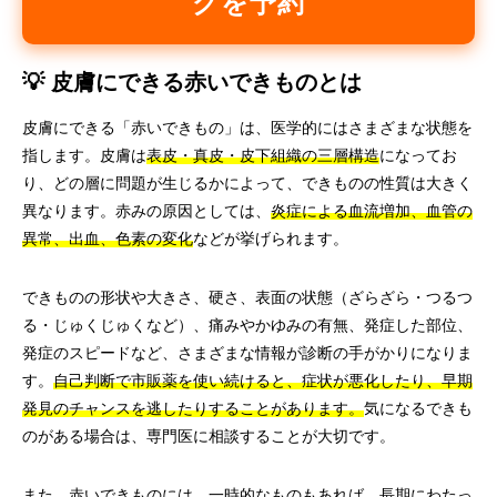
グを予約
💡 皮膚にできる赤いできものとは
皮膚にできる「赤いできもの」は、医学的にはさまざまな状態を
指します。皮膚は
表皮・真皮・皮下組織の三層構造
になってお
り、どの層に問題が生じるかによって、できものの性質は大きく
異なります。赤みの原因としては、
炎症による血流増加、血管の
異常、出血、色素の変化
などが挙げられます。
できものの形状や大きさ、硬さ、表面の状態（ざらざら・つるつ
る・じゅくじゅくなど）、痛みやかゆみの有無、発症した部位、
発症のスピードなど、さまざまな情報が診断の手がかりになりま
す。
自己判断で市販薬を使い続けると、症状が悪化したり、早期
発見のチャンスを逃したりすることがあります。
気になるできも
のがある場合は、専門医に相談することが大切です。
また、赤いできものには、一時的なものもあれば、長期にわたっ