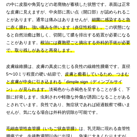
の中に皮脂や角質などの老廃物が蓄積した状態です。表面は正常
な皮膚に見えますが、中央部に黒い点（開口部）が認められるこ
とがあります。通常は痛みはありませんが、
細菌に感染すると急
に赤く腫れ、強い痛みを伴います（炎症性粉瘤）。
この状態にな
ると自然治癒は難しく、切開して膿を排出する処置が必要になる
ことがあります。
根治には嚢胞壁ごと摘出する外科的手術が必要
で、取り残しがあると再発します。
皮膚線維腫は、皮膚の真皮に生じる良性の線維性腫瘍です。直径
5〜10ミリ程度の硬い結節で、
皮膚と癒着しているため、つまむ
と皮膚が中央に引き込まれる「dimple sign（ディンプルサイ
ン）」が見られます。
淡褐色から赤褐色を呈することが多く、下
肢に好発します。虫刺されや軽微な外傷が誘因になることがある
とされています。良性であり、無症状であれば経過観察で構いま
せんが、気になる場合は外科的切除が可能です。
毛細血管性血管腫（いちご状血管腫）
は、乳児期に現れる血管性
腫瘍です。生後数週間以内に出現し、急速に大きくなりますが、