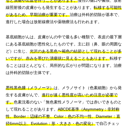
ると潰瘍や出血を伴うことがあります。
慢性の傷口や瘢痕、放射
線照射後の皮膚からも発生することがあります。
転移する可能性
があるため、早期治療が重要です。
治療は外科的切除が基本で、
進行した場合は放射線療法や薬物療法も行われます。
基底細胞がんは、皮膚がんの中で最も多い種類で、表皮の最下層
にある基底細胞が悪性化したものです。主に顔（鼻、眼の周囲な
ど）に生じ、
光沢のある黒色〜褐色の結節として現れることが多
いですが、赤みを帯びた潰瘍状に見えることもあります。
転移す
ることはほとんどなく、局所的な広がりが問題になります。治療
は外科的切除が主体です。
悪性黒色腫（メラノーマ）
は、メラノサイト（色素細胞）から発
生する皮膚がんで、
進行が速く悪性度が高いため注意が必要で
す。
色素沈着のない「無色素性メラノーマ」では赤いできものと
して現れることがあります。
ABCDE基準（Asymmetry：非対称
性、Border：辺縁の不整、Color：色の不均一性、Diameter：直
径6mm以上、Evolution：形・大きさ・色の変化）
で自己チェッ