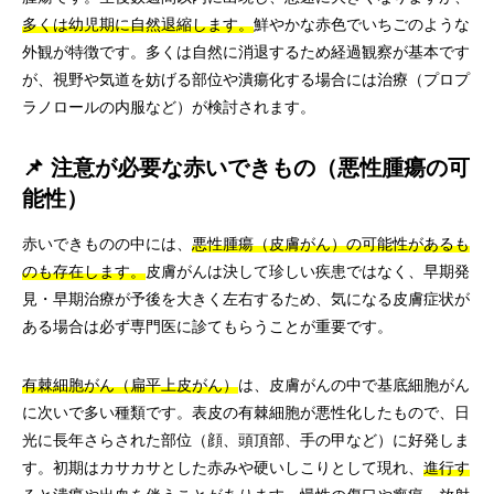
多くは幼児期に自然退縮します。
鮮やかな赤色でいちごのような
外観が特徴です。多くは自然に消退するため経過観察が基本です
が、視野や気道を妨げる部位や潰瘍化する場合には治療（プロプ
ラノロールの内服など）が検討されます。
📌 注意が必要な赤いできもの（悪性腫瘍の可
能性）
赤いできものの中には、
悪性腫瘍（皮膚がん）の可能性があるも
のも存在します。
皮膚がんは決して珍しい疾患ではなく、早期発
見・早期治療が予後を大きく左右するため、気になる皮膚症状が
ある場合は必ず専門医に診てもらうことが重要です。
有棘細胞がん（扁平上皮がん）
は、皮膚がんの中で基底細胞がん
に次いで多い種類です。表皮の有棘細胞が悪性化したもので、日
光に長年さらされた部位（顔、頭頂部、手の甲など）に好発しま
す。初期はカサカサとした赤みや硬いしこりとして現れ、
進行す