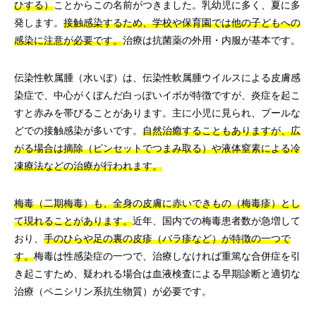
ひする）
ことからこの名前がつきました。乳幼児に多く、夏に多
発します。
接触感染するため、学校や保育園では他の子どもへの
感染に注意が必要です。
治療は抗菌薬の外用・内服が基本です。
伝染性軟属腫（水いぼ）は、伝染性軟属腫ウイルスによる皮膚感
染症で、中心がくぼんだ白っぽいイボが特徴ですが、炎症を起こ
すと赤みを帯びることがあります。主に小児に見られ、プールな
どでの接触感染が多いです。
自然治癒することもありますが、広
がる場合は摘除（ピンセットでつまみ取る）や液体窒素による冷
凍療法などの治療が行われます。
梅毒（二期梅毒）も、全身の皮膚に赤いできもの（梅毒疹）とし
て現れることがあります。
近年、国内での梅毒患者数が急増して
おり、
手のひらや足の裏の皮疹（バラ疹など）が特徴の一つで
す。
梅毒は性感染症の一つで、治療しなければ重篤な合併症を引
き起こすため、疑われる場合は血液検査による早期診断と適切な
治療（ペニシリン系抗生物質）が必要です。