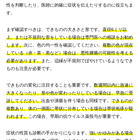
性を判断したり、医師に的確に症状を伝えたりするのに役立ちま
す。
まず確認すべきは、できものの大きさと形です。
直径6ミリ以
上、または不規則な形をしている場合は専門医への相談をお勧め
します。
次に、色の均一性を確認してください。
複数の色が混在
している（赤・茶・黒など）場合は、悪性腫瘍の可能性を考える
必要があります。
また、辺縁が不規則でぼやけているようなでき
ものも注意が必要です。
できものの変化に注目することも重要です。
数週間以内に急速に
大きくなったり、形や色が変わったりしている場合は、早急に受
診してください。
出血や潰瘍を伴う場合も同様です。
できものが
複数あり、体の一側面に帯状に分布している場合は帯状疱疹が疑
われます。
この場合、早期の抗ウイルス薬投与が重要です。
症状の性質も診断の手がかりになります。
強いかゆみがある場合