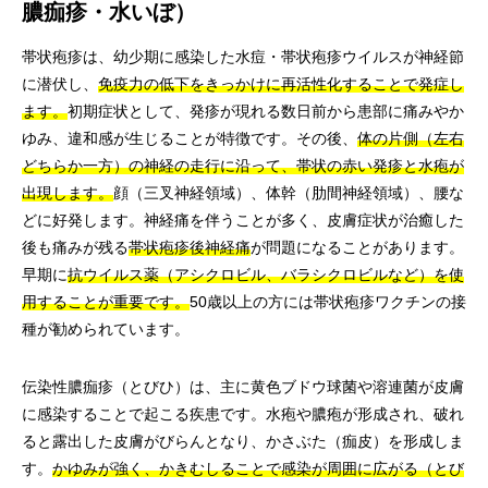
膿痂疹・水いぼ）
帯状疱疹は、幼少期に感染した水痘・帯状疱疹ウイルスが神経節
に潜伏し、
免疫力の低下をきっかけに再活性化することで発症し
ます。
初期症状として、発疹が現れる数日前から患部に痛みやか
ゆみ、違和感が生じることが特徴です。その後、
体の片側（左右
どちらか一方）の神経の走行に沿って、帯状の赤い発疹と水疱が
出現します。
顔（三叉神経領域）、体幹（肋間神経領域）、腰な
どに好発します。神経痛を伴うことが多く、皮膚症状が治癒した
後も痛みが残る
帯状疱疹後神経痛
が問題になることがあります。
早期に
抗ウイルス薬（アシクロビル、バラシクロビルなど）を使
用することが重要です。
50歳以上の方には帯状疱疹ワクチンの接
種が勧められています。
伝染性膿痂疹（とびひ）は、主に黄色ブドウ球菌や溶連菌が皮膚
に感染することで起こる疾患です。水疱や膿疱が形成され、破れ
ると露出した皮膚がびらんとなり、かさぶた（痂皮）を形成しま
す。
かゆみが強く、かきむしることで感染が周囲に広がる（とび