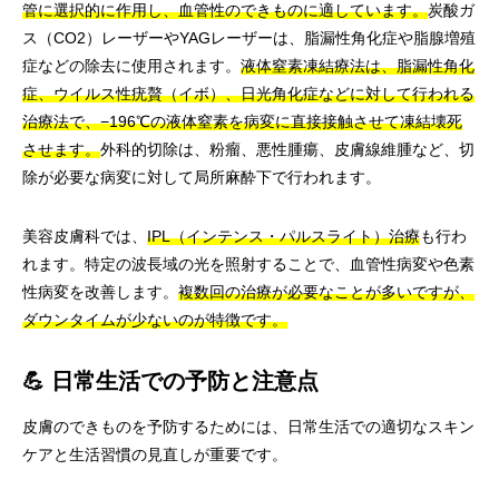
管に選択的に作用し、血管性のできものに適しています。
炭酸ガ
ス（CO2）レーザーやYAGレーザーは、脂漏性角化症や脂腺増殖
症などの除去に使用されます。
液体窒素凍結療法は、脂漏性角化
症、ウイルス性疣贅（イボ）、日光角化症などに対して行われる
治療法で、−196℃の液体窒素を病変に直接接触させて凍結壊死
させます。
外科的切除は、粉瘤、悪性腫瘍、皮膚線維腫など、切
除が必要な病変に対して局所麻酔下で行われます。
美容皮膚科では、
IPL（インテンス・パルスライト）治療
も行わ
れます。特定の波長域の光を照射することで、血管性病変や色素
性病変を改善します。
複数回の治療が必要なことが多いですが、
ダウンタイムが少ないのが特徴です。
💪 日常生活での予防と注意点
皮膚のできものを予防するためには、日常生活での適切なスキン
ケアと生活習慣の見直しが重要です。