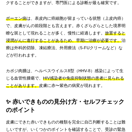
クすることができますが、専門医による診断が最も確実です。
ボーエン病
は、表皮内に癌細胞が留まっている状態（上皮内癌）
で、皮膚がんの前段階とも言えます。赤くざらざらとした境界明
瞭な斑として現れることが多く、慢性に経過します。
放置すると
浸潤がんに進行することがあるため、早期に治療が必要です。
治
療は外科的切除、凍結療法、外用療法（5-FUクリームなど）な
どが行われます。
カポジ肉腫は、ヘルペスウイルス8型（HHV-8）感染によって生
じる血管性腫瘍で、
HIV感染者や免疫抑制状態の患者に見られる
ことがあります。
皮膚に赤〜紫色の病変が現れます。
✨ 赤いできものの見分け方・セルフチェック
のポイント
皮膚にできた赤いできものの種類を完全に自己判断することは難
しいですが、いくつかのポイントを確認することで、受診の緊急