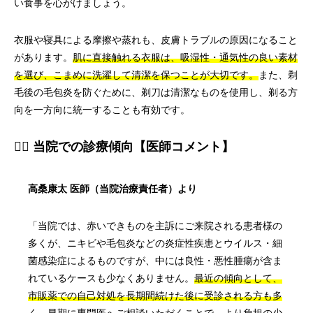
い食事を心がけましょう。
衣服や寝具による摩擦や蒸れも、皮膚トラブルの原因になること
があります。
肌に直接触れる衣服は、吸湿性・通気性の良い素材
を選び、こまめに洗濯して清潔を保つことが大切です。
また、剃
毛後の毛包炎を防ぐために、剃刀は清潔なものを使用し、剃る方
向を一方向に統一することも有効です。
👨‍⚕️ 当院での診療傾向【医師コメント】
高桑康太 医師（当院治療責任者）より
「当院では、赤いできものを主訴にご来院される患者様の
多くが、ニキビや毛包炎などの炎症性疾患とウイルス・細
菌感染症によるものですが、中には良性・悪性腫瘍が含ま
れているケースも少なくありません。
最近の傾向として、
市販薬での自己対処を長期間続けた後に受診される方も多
く、早期に専門医へご相談いただくことで、より負担の少