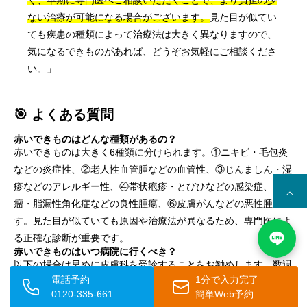
ない治療が可能になる場合がございます。
見た目が似てい
ても疾患の種類によって治療法は大きく異なりますので、
気になるできものがあれば、どうぞお気軽にご相談くださ
い。」
🎯 よくある質問
赤いできものはどんな種類があるの？
赤いできものは大きく6種類に分けられます。①ニキビ・毛包炎
などの炎症性、②老人性血管腫などの血管性、③じんましん・湿
疹などのアレルギー性、④帯状疱疹・とびひなどの感染症、⑤粉
瘤・脂漏性角化症などの良性腫瘍、⑥皮膚がんなどの悪性腫瘍で
す。見た目が似ていても原因や治療法が異なるため、専門医によ
る正確な診断が重要です。
赤いできものはいつ病院に行くべき？
以下の場合は早めに皮膚科を受診することをお勧めします。数週
電話予約
1分で入力完了
間以上変化せず続いている、急速に大きくなっている、出血や潰
0120-335-661
簡単Web予約
瘍を伴う、強い痛みや高熱がある、体の広い範囲に広がっている