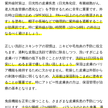
紫外線対策は、日光性の皮膚疾患（日光角化症、有棘細胞がん、
老人性血管腫の悪化など）を予防するために非常に重要です。外
出時は
日焼け止め（SPF30以上、PA+++以上のものが推奨されま
す）を塗布し、帽子や長袖などで物理的に紫外線を遮断すること
が効果的です。
特に
紫外線が強い時間帯（10〜14時）の外出は
なるべく避けましょう。
正しい洗顔とスキンケアの習慣は、ニキビや毛包炎の予防に役立
ちます。過剰な皮脂は洗顔で適切に除去しつつ、洗いすぎによる
皮膚バリア機能の低下を防ぐことが大切です。
洗顔は1日2回を目
安にし、ぬるま湯で優しく洗い流しましょう。
保湿は皮膚のバリ
ア機能を維持するために欠かせません。乾燥した皮膚は外部から
の刺激や感染に弱くなるため、
入浴後は保湿剤をこまめに塗布す
ることが重要です。
特にアトピー性皮膚炎の方は、保湿管理が治
療の基本となります。
免疫機能を正常に保つことも、さまざまな皮膚疾患の予防につな
がります。
十分な睡眠（7〜8時間）、バランスのとれた食事、適