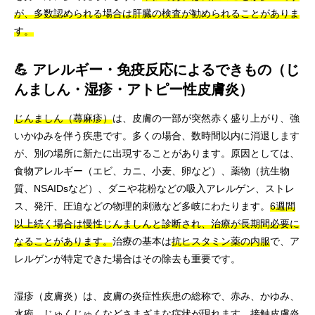
が、多数認められる場合は肝臓の検査が勧められることがありま
す。
💪 アレルギー・免疫反応によるできもの（じ
んましん・湿疹・アトピー性皮膚炎）
じんましん（蕁麻疹）
は、皮膚の一部が突然赤く盛り上がり、強
いかゆみを伴う疾患です。多くの場合、数時間以内に消退します
が、別の場所に新たに出現することがあります。原因としては、
食物アレルギー（エビ、カニ、小麦、卵など）、薬物（抗生物
質、NSAIDsなど）、ダニや花粉などの吸入アレルゲン、ストレ
ス、発汗、圧迫などの物理的刺激など多岐にわたります。
6週間
以上続く場合は慢性じんましんと診断され、治療が長期間必要に
なることがあります。
治療の基本は
抗ヒスタミン薬の内服
で、ア
レルゲンが特定できた場合はその除去も重要です。
湿疹（皮膚炎）は、皮膚の炎症性疾患の総称で、赤み、かゆみ、
水疱、じゅくじゅくなどさまざまな症状が現れます。
接触皮膚炎