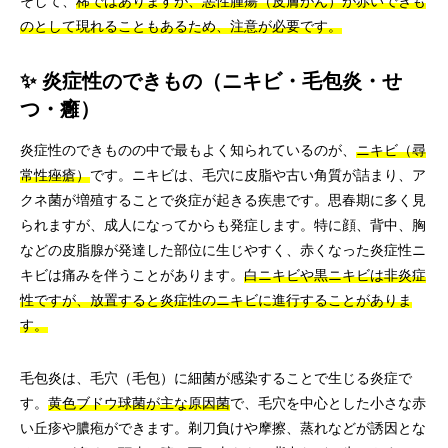
そして、
稀ではありますが、悪性腫瘍（皮膚がん）が赤いできも
のとして現れることもあるため、注意が必要です。
✨ 炎症性のできもの（ニキビ・毛包炎・せ
つ・癰）
炎症性のできものの中で最もよく知られているのが、
ニキビ（尋
常性痤瘡）
です。ニキビは、毛穴に皮脂や古い角質が詰まり、ア
クネ菌が増殖することで炎症が起きる疾患です。思春期に多く見
られますが、成人になってからも発症します。特に顔、背中、胸
などの皮脂腺が発達した部位に生じやすく、赤くなった炎症性ニ
キビは痛みを伴うことがあります。
白ニキビや黒ニキビは非炎症
性ですが、放置すると炎症性のニキビに進行することがありま
す。
毛包炎は、毛穴（毛包）に細菌が感染することで生じる炎症で
す。
黄色ブドウ球菌が主な原因菌
で、毛穴を中心とした小さな赤
い丘疹や膿疱ができます。剃刀負けや摩擦、蒸れなどが誘因とな