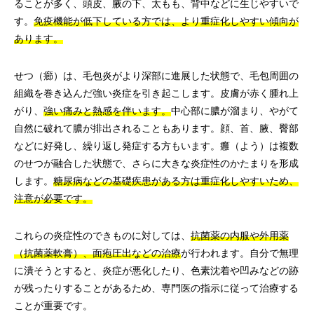
ることが多く、頭皮、腋の下、太もも、背中などに生じやすいで
す。
免疫機能が低下している方では、より重症化しやすい傾向が
あります。
せつ（癤）は、毛包炎がより深部に進展した状態で、毛包周囲の
組織を巻き込んだ強い炎症を引き起こします。皮膚が赤く腫れ上
がり、
強い痛みと熱感を伴います。
中心部に膿が溜まり、やがて
自然に破れて膿が排出されることもあります。顔、首、腋、臀部
などに好発し、繰り返し発症する方もいます。癰（よう）は複数
のせつが融合した状態で、さらに大きな炎症性のかたまりを形成
します。
糖尿病などの基礎疾患がある方は重症化しやすいため、
注意が必要です。
これらの炎症性のできものに対しては、
抗菌薬の内服や外用薬
（抗菌薬軟膏）、面疱圧出などの治療
が行われます。自分で無理
に潰そうとすると、炎症が悪化したり、色素沈着や凹みなどの跡
が残ったりすることがあるため、専門医の指示に従って治療する
ことが重要です。