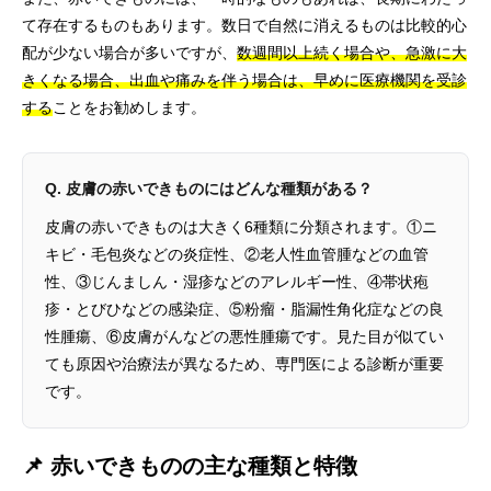
て存在するものもあります。数日で自然に消えるものは比較的心
配が少ない場合が多いですが、
数週間以上続く場合や、急激に大
きくなる場合、出血や痛みを伴う場合は、早めに医療機関を受診
する
ことをお勧めします。
Q. 皮膚の赤いできものにはどんな種類がある？
皮膚の赤いできものは大きく6種類に分類されます。①ニ
キビ・毛包炎などの炎症性、②老人性血管腫などの血管
性、③じんましん・湿疹などのアレルギー性、④帯状疱
疹・とびひなどの感染症、⑤粉瘤・脂漏性角化症などの良
性腫瘍、⑥皮膚がんなどの悪性腫瘍です。見た目が似てい
ても原因や治療法が異なるため、専門医による診断が重要
です。
📌 赤いできものの主な種類と特徴