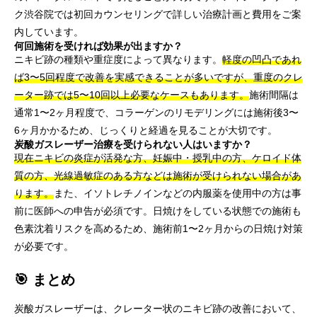
ク渋谷院では初回カウンセリングで詳しい治療計画と費用をご案
内しています。
何回施術を受ければ効果が出ますか？
ニキビ跡の種類や重症度によって異なります。
軽度の凹凸であれ
ば3〜5回程度で改善を実感できることが多いですが、重度のクレ
ーター跡では5〜10回以上必要なケースもあります。
施術間隔は
通常1〜2ヶ月程度で、コラーゲンのリモデリングには施術後3〜
6ヶ月かかるため、じっくりと経過を見ることが大切です。
炭酸ガスレーザー治療を受けられない人はいますか？
現在ニキビの炎症が活発な方、妊娠中・授乳中の方、ケロイド体
質の方、光線過敏症のある方などは施術が受けられない場合があ
ります。
また、イソトレチノインなどの内服薬を使用中の方は事
前に医師への申告が必須です。日焼けをしている状態での施術も
色素沈着リスクを高めるため、施術前1〜2ヶ月からの日焼け対策
が必要です。
🎯 まとめ
炭酸ガスレーザーは、クレーター状のニキビ跡の改善において、