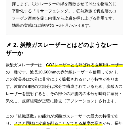
揮します。①クレーターの縁を蒸散させて凹凸を物理的に
平滑化する「リサーフェシング」、②熱刺激で真皮層のコ
ラーゲン産生を促し内側から皮膚を押し上げる作用です。
効果の実感には施術後3〜6ヶ月かかります。
📌 2. 炭酸ガスレーザーとはどのようなレー
ザーか
炭酸ガスレーザーは、
CO2レーザーとも呼ばれる医療用レーザー
の一種です。波長10,600nmの赤外線レーザーを使用しており、
この波長帯は水分に非常によく吸収されるという特性がありま
す。皮膚の細胞の大部分は水分で構成されているため、炭酸ガス
レーザーを照射すると、その部位の細胞内の水分が瞬時に蒸発・
気化し、皮膚組織が正確に除去（アブレーション）されます。
この「組織蒸散」の能力が炭酸ガスレーザーの最大の特徴であ
り、
メスと同様に皮膚を削ることができる精度の高さ
から、長年