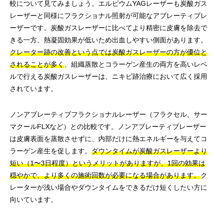
較について見てみましょう。エルビウムYAGレーザーも炭酸ガス
レーザーと同様にフラクショナル照射が可能なアブレーティブレ
ーザーです。炭酸ガスレーザーに比べてより精密に皮膚を除去で
きる一方、熱凝固効果が低いため出血しやすい側面があります。
クレーター跡の改善という点では炭酸ガスレーザーの方が優位と
されることが多く
、組織蒸散とコラーゲン産生の両方を高いレベ
ルで行える炭酸ガスレーザーは、ニキビ跡治療において広く採用
されています。
ノンアブレーティブフラクショナルレーザー（フラクセル、サー
マクールFLXなど）との比較です。ノンアブレーティブレーザー
は皮膚表面を蒸散させずに、内部だけに熱エネルギーを与えてコ
ラーゲン産生を促します。
ダウンタイムが炭酸ガスレーザーより
短い（1〜3日程度）というメリットがありますが、1回の効果は
穏やかで、より多くの施術回数が必要になる場合があります。
ク
レーターが浅い場合やダウンタイムをできるだけ短くしたい方に
向いています。