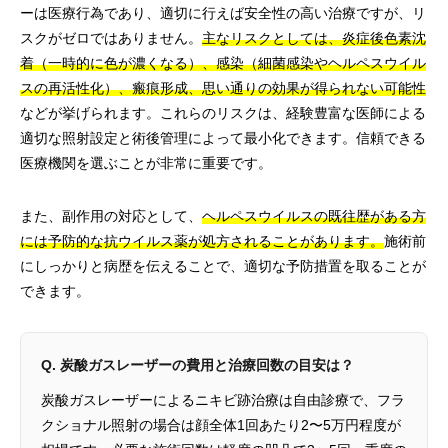
ーは医療行為であり、適切に行えば安全性の高い治療ですが、リ
スクがゼロではありません。
主なリスクとしては、炎症後色素沈
着（一時的に色が濃くなる）、感染（細菌感染やヘルペスウイル
スの再活性化）、瘢痕形成、思い通りの効果が得られない可能性
などが挙げられます。これらのリスクは、経験豊富な医師による
適切な照射設定と術後管理によって最小化できます。信頼できる
医療機関を選ぶことが非常に重要です。
また、副作用の対応として、
ヘルペスウイルスの既往歴がある方
には予防的な抗ウイルス薬が処方されることがあります。
施術前
にしっかりと病歴を伝えることで、適切な予防措置を取ることが
できます。
Q. 炭酸ガスレーザーの費用と治療回数の目安は？
炭酸ガスレーザーによるニキビ跡治療は自由診療で、フラ
クショナル照射の場合は顔全体1回あたり2〜5万円程度が