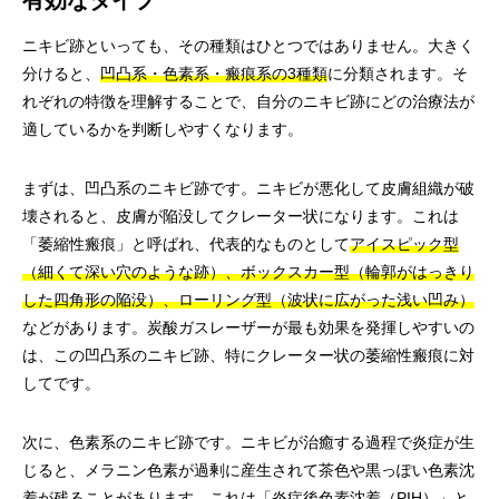
有効なタイプ
ニキビ跡といっても、その種類はひとつではありません。大きく
分けると、
凹凸系・色素系・瘢痕系の3種類
に分類されます。そ
れぞれの特徴を理解することで、自分のニキビ跡にどの治療法が
適しているかを判断しやすくなります。
まずは、凹凸系のニキビ跡です。ニキビが悪化して皮膚組織が破
壊されると、皮膚が陥没してクレーター状になります。これは
「萎縮性瘢痕」と呼ばれ、代表的なものとして
アイスピック型
（細くて深い穴のような跡）、ボックスカー型（輪郭がはっきり
した四角形の陥没）、ローリング型（波状に広がった浅い凹み）
などがあります。炭酸ガスレーザーが最も効果を発揮しやすいの
は、この凹凸系のニキビ跡、特にクレーター状の萎縮性瘢痕に対
してです。
次に、色素系のニキビ跡です。ニキビが治癒する過程で炎症が生
じると、メラニン色素が過剰に産生されて茶色や黒っぽい色素沈
着が残ることがあります。これは
「炎症後色素沈着（PIH）」
と