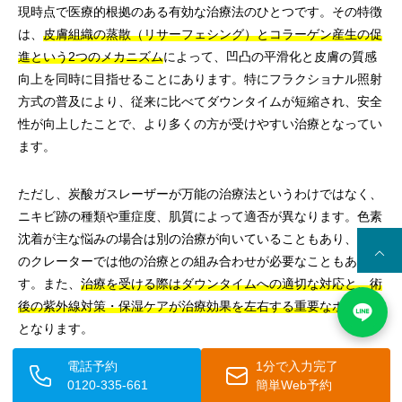
現時点で医療的根拠のある有効な治療法のひとつです。その特徴
は、
皮膚組織の蒸散（リサーフェシング）とコラーゲン産生の促
進という2つのメカニズム
によって、凹凸の平滑化と皮膚の質感
向上を同時に目指せることにあります。特にフラクショナル照射
方式の普及により、従来に比べてダウンタイムが短縮され、安全
性が向上したことで、より多くの方が受けやすい治療となってい
ます。
ただし、炭酸ガスレーザーが万能の治療法というわけではなく、
ニキビ跡の種類や重症度、肌質によって適否が異なります。色素
沈着が主な悩みの場合は別の治療が向いていることもあり、重度
のクレーターでは他の治療との組み合わせが必要なこともありま
す。また、
治療を受ける際はダウンタイムへの適切な対応と、術
後の紫外線対策・保湿ケアが治療効果を左右する重要なポイント
となります。
電話予約
1分で入力完了
ニキビ跡の治療は、一度の施術で劇的に変わるものではなく、
継
0120-335-661
簡単Web予約
続的な治療と丁寧なケアの積み重ねによって着実な改善を目指す