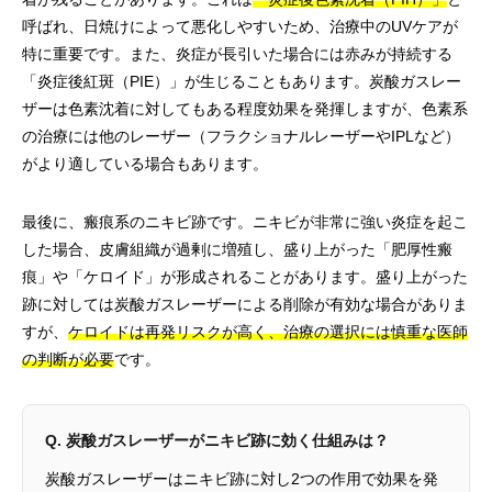
呼ばれ、日焼けによって悪化しやすいため、治療中のUVケアが
特に重要です。また、炎症が長引いた場合には赤みが持続する
「炎症後紅斑（PIE）」が生じることもあります。炭酸ガスレー
ザーは色素沈着に対してもある程度効果を発揮しますが、色素系
の治療には他のレーザー（フラクショナルレーザーやIPLなど）
がより適している場合もあります。
最後に、瘢痕系のニキビ跡です。ニキビが非常に強い炎症を起こ
した場合、皮膚組織が過剰に増殖し、盛り上がった「肥厚性瘢
痕」や「ケロイド」が形成されることがあります。盛り上がった
跡に対しては炭酸ガスレーザーによる削除が有効な場合がありま
すが、
ケロイドは再発リスクが高く、治療の選択には慎重な医師
の判断が必要
です。
Q. 炭酸ガスレーザーがニキビ跡に効く仕組みは？
炭酸ガスレーザーはニキビ跡に対し2つの作用で効果を発