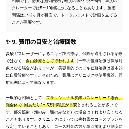
相場です。必要な施術回数は軽度の凹凸で3〜5回、重度の
クレーターでは5〜10回以上になることもあります。施術
間隔は1〜2ヶ月が目安で、トータルコストで計画を立てる
ことが重要です。
✨ 9. 費用の目安と治療回数
炭酸ガスレーザーによるニキビ跡治療は、保険が適用される治療
ではなく、
自由診療として行われます
（一部の傷跡治療は保険対
象となる場合がありますが、美容目的でのニキビ跡治療は基本的
に自費診療です）。そのため、費用はクリニックや使用機器、照
射範囲によって異なります。
一般的な相場として、
フラクショナル炭酸ガスレーザーの場合、
顔全体で1回あたり2〜5万円程度が目安
とされることが多いで
す。部分照射（頬のみ、額のみなど）の場合はそれより安くなる
こともあります。クリニックによっては複数回のコースプランを
設定していることもあり、コース料金の方が単回施術より割安に