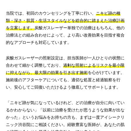
当院では、初回のカウンセリングを丁寧に行い、
ニキビ跡の種
類・深さ・肌質・生活スタイルなどを総合的に踏まえた治療計画
を立案します。
炭酸ガスレーザー単独での治療はもちろん、他の
治療法との組み合わせによって、より高い改善効果を目指す複合
的なアプローチも対応しています。
炭酸ガスレーザーの照射設定は、担当医師が一人ひとりの状態に
合わせて細かく調整しており、
過剰な照射によるリスクを最小限
に抑えながら、最大限の効果を引き出す施術
を心がけています。
施術後のアフターケアについても、適切な処置と経過観察を行
い、安心してご回復いただけるよう徹底してサポートします。
「ニキビ跡が気になっているけれど、どの治療が自分に向いてい
るかわからない」「以前に治療を受けたが思うような効果が出な
かった」というお悩みをお持ちの方も、まずは一度アイシークリ
ニック渋谷院にご相談ください。経験豊富な医師が、あなたの肌