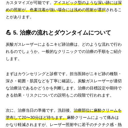
カスタマイズが可能です。
アイスピック型のような深い跡には深
めの照射が、色素沈着が強い場合には浅めの照射が選択
されるこ
とがあります。
💪 5. 治療の流れとダウンタイムについて
炭酸ガスレーザーによるニキビ跡治療は、どのような流れで行わ
れるのでしょうか。一般的なクリニックでの治療の手順をご紹介
します。
まずはカウンセリングと診察です。担当医師がニキビ跡の種類・
深さ・範囲・肌質などを丁寧に確認し、炭酸ガスレーザーが適切
な治療法であるかどうかを判断します。治療の目標設定や期待で
きる効果・リスクについての説明もこの段階で行われます。
次に、治療当日の準備です。洗顔後、
治療部位に麻酔クリームを
塗布して20〜30分ほど待ちます。
麻酔クリームによって痛みは
かなり軽減されますが、レーザー照射中に若干のチクチク感・熱