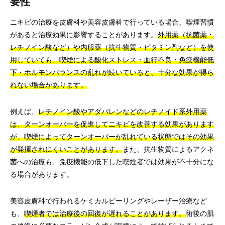
要性
ニキビの治療を皮膚科や美容皮膚科で行っている場合、喫煙習慣
があると治療効果に影響することがあります。
外用薬（抗菌薬・
レチノイン酸など）や内服薬（抗生物質・ビタミン剤など）を使
用していても、喫煙による酸化ストレス・血行不良・免疫機能低
下・ホルモンバランスの乱れが続いていると、十分な効果が得ら
れない場合があります。
例えば、
レチノイン酸やアダパレンなどのレチノイド系外用薬
は、ターンオーバーを促進してニキビを改善する効果があります
が、喫煙によってターンオーバーが乱れている状態ではその効果
が発揮されにくいことがあります。
また、抗生物質によるアクネ
菌への治療も、免疫機能の低下した喫煙者では効果が不十分にな
る場合があります。
美容皮膚科で行われるケミカルピーリングやレーザー治療など
も、
喫煙者では治療後の回復が遅れることがあります。
術後の肌