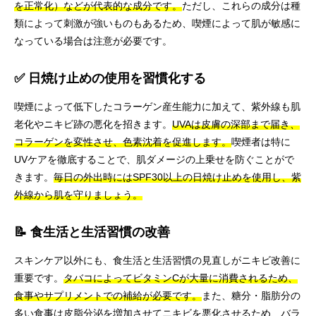
を正常化）などが代表的な成分です。
ただし、これらの成分は種
類によって刺激が強いものもあるため、喫煙によって肌が敏感に
なっている場合は注意が必要です。
✅ 日焼け止めの使用を習慣化する
喫煙によって低下したコラーゲン産生能力に加えて、紫外線も肌
老化やニキビ跡の悪化を招きます。
UVAは皮膚の深部まで届き、
コラーゲンを変性させ、色素沈着を促進します。
喫煙者は特に
UVケアを徹底することで、肌ダメージの上乗せを防ぐことがで
きます。
毎日の外出時にはSPF30以上の日焼け止めを使用し、紫
外線から肌を守りましょう。
📝 食生活と生活習慣の改善
スキンケア以外にも、食生活と生活習慣の見直しがニキビ改善に
重要です。
タバコによってビタミンCが大量に消費されるため、
食事やサプリメントでの補給が必要です。
また、糖分・脂肪分の
多い食事は皮脂分泌を増加させてニキビを悪化させるため、バラ