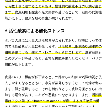
喫煙者の血液中のカルボキシヘモグロビン濃度は非喫煙者の数倍
から数十倍に達することもあり、慢性的な酸素不足の状態が生じ
ます。
皮膚細胞も酸素不足の影響を受けることで、細胞の代謝機
能が低下し、健康な肌の再生が妨げられます。
⚡ 活性酸素による酸化ストレス
タバコの煙には大量の活性酸素が含まれており、喫煙によって体
内で活性酸素が大量に発生します。
活性酸素は細胞膜や細胞内の
組織を傷つける「酸化ストレス」を引き起こします。
皮膚細胞も
このダメージを受けると、正常な機能を果たせなくなり、バリア
機能が低下します。
皮膚のバリア機能が低下すると、外部からの細菌や刺激物質が侵
入しやすくなるとともに、水分が蒸発しやすくなって乾燥が進み
ます。肌が乾燥すると、それを補おうとして皮脂分泌がさらに増
加する場合があり、ニキビの悪化につながります。また、
活性酸
素はアクネ菌（Cutibacterium acnes）が産生する炎症物質の働
きも増強させ、炎症性ニキビを悪化させる可能性があります。