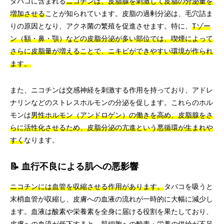
タバコに含まれる
ニコチンは、皮脂腺を刺激して皮脂の分泌量を
増加させる
ことが知られています。皮脂の過剰分泌は、毛穴詰ま
りの原因となり、アクネ菌の繁殖を促進させます。特に、
Tゾー
ン（額・鼻・顎）などの皮脂分泌が多い部位では、喫煙によって
さらに皮脂量が増えることで、ニキビができやすい環境が作られ
ます。
また、ニコチンは交感神経を刺激する作用を持っており、アドレ
ナリンなどのストレスホルモンの分泌を促します。これらのホル
モンは
男性ホルモン（アンドロゲン）の働きを高め、皮脂腺をさ
らに活性化させるため、皮脂分泌の亢進という悪循環が生まれや
すく
なります。
📝 血行不良による肌への悪影響
ニコチンには血管を収縮させる作用があります。
タバコを吸うと
末梢血管が収縮し、皮膚への血液の流れが一時的に大幅に減少し
ます。血液は酸素や栄養素を全身に届ける役割を果たしており、