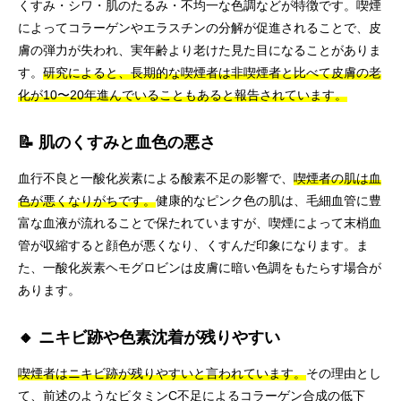
くすみ・シワ・肌のたるみ・不均一な色調などが特徴です。喫煙
によってコラーゲンやエラスチンの分解が促進されることで、皮
膚の弾力が失われ、実年齢より老けた見た目になることがありま
す。
研究によると、長期的な喫煙者は非喫煙者と比べて皮膚の老
化が10〜20年進んでいることもあると報告されています。
📝 肌のくすみと血色の悪さ
血行不良と一酸化炭素による酸素不足の影響で、
喫煙者の肌は血
色が悪くなりがちです。
健康的なピンク色の肌は、毛細血管に豊
富な血液が流れることで保たれていますが、喫煙によって末梢血
管が収縮すると顔色が悪くなり、くすんだ印象になります。ま
た、一酸化炭素ヘモグロビンは皮膚に暗い色調をもたらす場合が
あります。
🔸 ニキビ跡や色素沈着が残りやすい
喫煙者はニキビ跡が残りやすいと言われています。
その理由とし
て、前述のようなビタミンC不足によるコラーゲン合成の低下