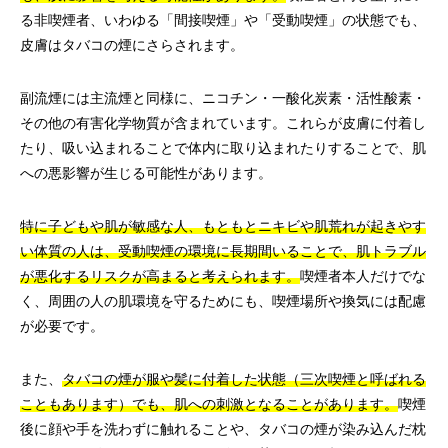
る非喫煙者、いわゆる「間接喫煙」や「受動喫煙」の状態でも、
皮膚はタバコの煙にさらされます。
副流煙には主流煙と同様に、ニコチン・一酸化炭素・活性酸素・
その他の有害化学物質が含まれています。これらが皮膚に付着し
たり、吸い込まれることで体内に取り込まれたりすることで、肌
への悪影響が生じる可能性があります。
特に子どもや肌が敏感な人、もともとニキビや肌荒れが起きやす
い体質の人は、受動喫煙の環境に長期間いることで、肌トラブル
が悪化するリスクが高まると考えられます。
喫煙者本人だけでな
く、周囲の人の肌環境を守るためにも、喫煙場所や換気には配慮
が必要です。
また、
タバコの煙が服や髪に付着した状態（三次喫煙と呼ばれる
こともあります）でも、肌への刺激となることがあります。
喫煙
後に顔や手を洗わずに触れることや、タバコの煙が染み込んだ枕