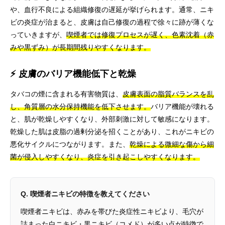
や、血行不良による組織修復の遅延が挙げられます。通常、ニキ
ビの炎症が治まると、皮膚は自己修復の過程で徐々に跡が薄くな
っていきますが、
喫煙者では修復プロセスが遅く、色素沈着（赤
みや黒ずみ）が長期間残りやすくなります。
⚡ 皮膚のバリア機能低下と乾燥
タバコの煙に含まれる有害物質は、
皮膚表面の脂質バランスを乱
し、角質層の水分保持機能を低下させます。
バリア機能が壊れる
と、肌が乾燥しやすくなり、外部刺激に対して敏感になります。
乾燥した肌は皮脂の過剰分泌を招くことがあり、これがニキビの
悪化サイクルにつながります。また、
乾燥による微細な傷から細
菌が侵入しやすくなり、炎症を引き起こしやすくなります。
Q. 喫煙者ニキビの特徴を教えてください
喫煙者ニキビは、赤みを帯びた炎症性ニキビより、毛穴が
詰まった白ニキビ・黒ニキビ（コメド）が多い点が特徴で