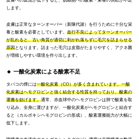
皮膚への血流が低下すると、肌細胞への酸素・栄養の供給が不足
します。
皮膚は正常なターンオーバー（新陳代謝）を行うために十分な栄
養と酸素を必要としています。
血行不良によってターンオーバー
が乱れると、古い角質が適切に剥がれ落ちずに毛穴を詰まらせる
原因
となります。詰まった毛穴は皮脂がたまりやすく、アクネ菌
が増殖しやすい環境を作り出します。
🔸 一酸化炭素による酸素不足
タバコの煙には
一酸化炭素（CO）が多く含まれています。一酸
化炭素はヘモグロビンと強く結合する性質を持っており、酸素の
運搬を妨げます。
通常、赤血球中のヘモグロビンは肺で酸素を取
り込み、全身に運びますが、一酸化炭素がヘモグロビンと結合す
ると（カルボキシヘモグロビンの形成）、酸素運搬能力が大幅に
低下します。