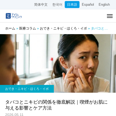
简体中文
한국어
日本語
Español
English
ホーム
»
医療コラム
»
おでき・ニキビ・ほくろ・イボ
»
タバコとニキビの関係を徹底解説｜喫煙がお肌に与える影響とケア方法
おでき・ニキビ・ほくろ・イボ
タバコとニキビの関係を徹底解説｜喫煙がお肌に
与える影響とケア方法
2026.05.11