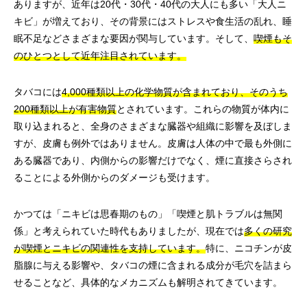
ありますが、近年は20代・30代・40代の大人にも多い「大人ニ
キビ」が増えており、その背景にはストレスや食生活の乱れ、睡
眠不足などさまざまな要因が関与しています。そして、
喫煙もそ
のひとつとして近年注目されています。
タバコには
4,000種類以上の化学物質が含まれており、そのうち
200種類以上が有害物質
とされています。これらの物質が体内に
取り込まれると、全身のさまざまな臓器や組織に影響を及ぼしま
すが、皮膚も例外ではありません。皮膚は人体の中で最も外側に
ある臓器であり、内側からの影響だけでなく、煙に直接さらされ
ることによる外側からのダメージも受けます。
かつては「ニキビは思春期のもの」「喫煙と肌トラブルは無関
係」と考えられていた時代もありましたが、現在では
多くの研究
が喫煙とニキビの関連性を支持しています。
特に、ニコチンが皮
脂腺に与える影響や、タバコの煙に含まれる成分が毛穴を詰まら
せることなど、具体的なメカニズムも解明されてきています。