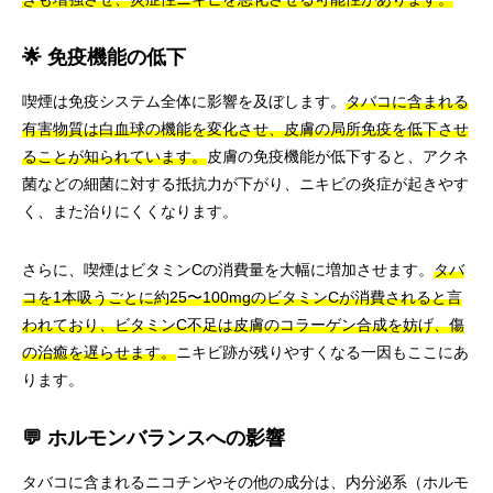
🌟 免疫機能の低下
喫煙は免疫システム全体に影響を及ぼします。
タバコに含まれる
有害物質は白血球の機能を変化させ、皮膚の局所免疫を低下させ
ることが知られています。
皮膚の免疫機能が低下すると、アクネ
菌などの細菌に対する抵抗力が下がり、ニキビの炎症が起きやす
く、また治りにくくなります。
さらに、喫煙はビタミンCの消費量を大幅に増加させます。
タバ
コを1本吸うごとに約25〜100mgのビタミンCが消費されると言
われており、ビタミンC不足は皮膚のコラーゲン合成を妨げ、傷
の治癒を遅らせます。
ニキビ跡が残りやすくなる一因もここにあ
ります。
💬 ホルモンバランスへの影響
タバコに含まれるニコチンやその他の成分は、内分泌系（ホルモ