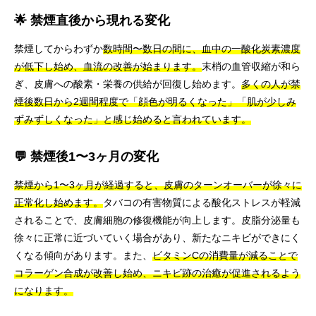
🌟 禁煙直後から現れる変化
禁煙してからわずか
数時間〜数日の間に、血中の一酸化炭素濃度
が低下し始め、血流の改善が始まります。
末梢の血管収縮が和ら
ぎ、皮膚への酸素・栄養の供給が回復し始めます。
多くの人が禁
煙後数日から2週間程度で「顔色が明るくなった」「肌が少しみ
ずみずしくなった」と感じ始めると言われています。
💬 禁煙後1〜3ヶ月の変化
禁煙から1〜3ヶ月が経過すると、皮膚のターンオーバーが徐々に
正常化し始めます。
タバコの有害物質による酸化ストレスが軽減
されることで、皮膚細胞の修復機能が向上します。皮脂分泌量も
徐々に正常に近づいていく場合があり、新たなニキビができにく
くなる傾向があります。また、
ビタミンCの消費量が減ることで
コラーゲン合成が改善し始め、ニキビ跡の治癒が促進されるよう
になります。