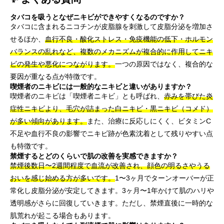
タバコを吸うとなぜニキビができやすくなるのですか？
タバコに含まれるニコチンが皮脂腺を刺激して皮脂分泌を増加さ
せるほか、
血行不良・酸化ストレス・免疫機能の低下・ホルモン
バランスの乱れなど、複数のメカニズムが複合的に作用してニキ
ビの発生や悪化につながります。
一つの原因ではなく、複合的な
要因が重なる点が特徴です。
喫煙者のニキビには一般的なニキビと違いがありますか？
喫煙者のニキビは「喫煙者ニキビ」とも呼ばれ、
赤みを帯びた炎
症性ニキビより、毛穴が詰まった白ニキビ・黒ニキビ（コメド）
が多い傾向があります。
また、治療に反応しにくく、ビタミンC
不足や血行不良の影響でニキビ跡が色素沈着として残りやすい点
も特徴です。
禁煙するとどのくらいで肌の改善を実感できますか？
禁煙後数日〜2週間程度で血流が改善され、顔色の明るさやうる
おいを感じ始める方が多いです。
1〜3ヶ月でターンオーバーが正
常化し皮脂分泌が安定してきます。3ヶ月〜1年かけて肌のハリや
透明感がさらに回復していきます。ただし、禁煙直後に一時的な
肌荒れが起こる場合もあります。