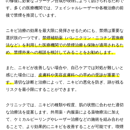
の修復に必要なコラーゲン合成が喫煙によって妨げられるためで
す。多くの医療機関では、フェイシャルレーザーや各種治療の前
後で禁煙を推奨しています。
ニキビ治療の効果を最大限に発揮させるためにも、禁煙は重要な
選択肢の一つです。
禁煙補助薬（バレニクリン・ニコチン置換療
法など）を利用した医療機関での禁煙治療も保険が適用されるた
め、禁煙外来への相談を検討してみることをお勧めします。
また、ニキビが改善しない場合や、自己ケアでは対処が難しいと
感じた場合には、
皮膚科や美容皮膚科への早めの受診が重要で
す。
適切な診断と治療によって、ニキビの悪化を防ぎ、跡が残る
リスクを最小限にすることができます。
クリニックでは、ニキビの種類や程度、肌の状態に合わせた適切
な治療法を提案します。外用薬・内服薬による薬物療法に加え
て、ケミカルピーリングやレーザー治療などの施術を組み合わせ
ることで、より効果的にニキビを改善することが可能です。喫煙