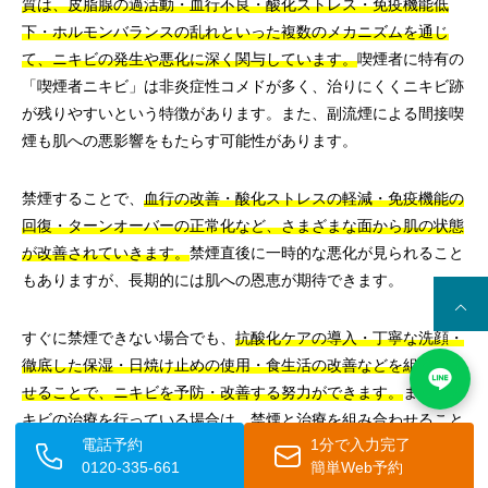
質は、皮脂腺の過活動・血行不良・酸化ストレス・免疫機能低
下・ホルモンバランスの乱れといった複数のメカニズムを通じ
て、ニキビの発生や悪化に深く関与しています。
喫煙者に特有の
「喫煙者ニキビ」は非炎症性コメドが多く、治りにくくニキビ跡
が残りやすいという特徴があります。また、副流煙による間接喫
煙も肌への悪影響をもたらす可能性があります。
禁煙することで、
血行の改善・酸化ストレスの軽減・免疫機能の
回復・ターンオーバーの正常化など、さまざまな面から肌の状態
が改善されていきます。
禁煙直後に一時的な悪化が見られること
もありますが、長期的には肌への恩恵が期待できます。
すぐに禁煙できない場合でも、
抗酸化ケアの導入・丁寧な洗顔・
徹底した保湿・日焼け止めの使用・食生活の改善などを組み合わ
せることで、ニキビを予防・改善する努力ができます。
また、ニ
キビの治療を行っている場合は、禁煙と治療を組み合わせること
電話予約
1分で入力完了
でより高い効果が期待できます。
0120-335-661
簡単Web予約