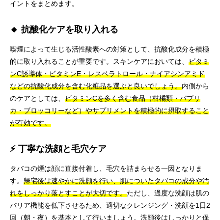
イントをまとめます。
🔸 抗酸化ケアを取り入れる
喫煙によって生じる活性酸素への対策として、抗酸化成分を積極
的に取り入れることが重要です。スキンケアにおいては、
ビタミ
ンC誘導体・ビタミンE・レスベラトロール・ナイアシンアミド
などの抗酸化成分を含む化粧品を選ぶと良いでしょう。
内側から
のケアとしては、
ビタミンCを多く含む食品（柑橘類・パプリ
カ・ブロッコリーなど）やサプリメントを積極的に摂取すること
が有効です。
⚡ 丁寧な洗顔と毛穴ケア
タバコの煙は顔に直接付着し、毛穴を詰まらせる一因となりま
す。
帰宅後は速やかに洗顔を行い、肌についたタバコの成分や汚
れをしっかり落とすことが大切です。
ただし、過度な洗顔は肌の
バリア機能を低下させるため、適切なクレンジング・洗顔を1日2
回（朝・夜）を基本として行いましょう。洗顔後はしっかりと保