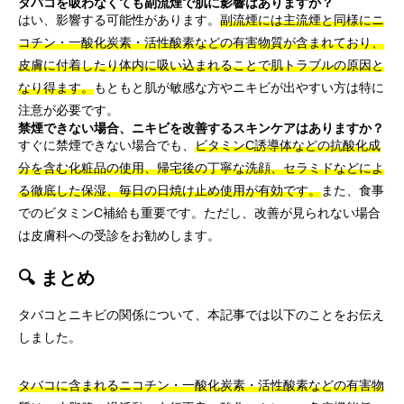
タバコを吸わなくても副流煙で肌に影響はありますか？
はい、影響する可能性があります。
副流煙には主流煙と同様にニ
コチン・一酸化炭素・活性酸素などの有害物質が含まれており、
皮膚に付着したり体内に吸い込まれることで肌トラブルの原因と
なり得ます。
もともと肌が敏感な方やニキビが出やすい方は特に
注意が必要です。
禁煙できない場合、ニキビを改善するスキンケアはありますか？
すぐに禁煙できない場合でも、
ビタミンC誘導体などの抗酸化成
分を含む化粧品の使用、帰宅後の丁寧な洗顔、セラミドなどによ
る徹底した保湿、毎日の日焼け止め使用が有効です。
また、食事
でのビタミンC補給も重要です。ただし、改善が見られない場合
は皮膚科への受診をお勧めします。
🔍 まとめ
タバコとニキビの関係について、本記事では以下のことをお伝え
しました。
タバコに含まれるニコチン・一酸化炭素・活性酸素などの有害物