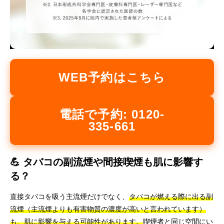
WEB予約はこちら
電話で予約: 0120-
335-661
💪 タバコの副流煙や間接喫煙も肌に影響す
る？
直接タバコを吸う主流煙だけでなく、
タバコが燃える際に出る副
流煙（主流煙よりも有害物質の濃度が高いと言われています）
も、肌に影響を与える可能性があります。
喫煙者と同じ空間にい