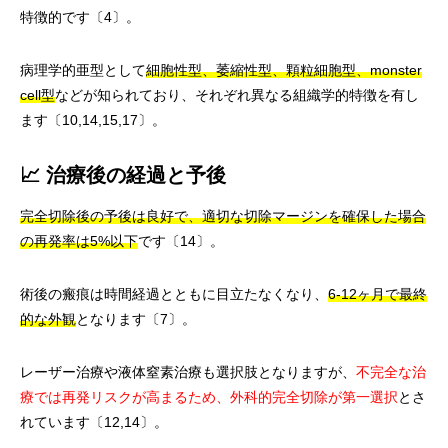
特徴的です〔4〕。
病理学的亜型として
細胞性型、萎縮性型、顆粒細胞型、monster
cell型
などが知られており、それぞれ異なる組織学的特徴を有し
ます〔10,14,15,17〕。
📈 治療後の経過と予後
完全切除後の予後は良好で、適切な切除マージンを確保した場合
の再発率は5%以下
です〔14〕。
術後の瘢痕は時間経過とともに目立たなくなり、
6-12ヶ月で最終
的な外観
となります〔7〕。
レーザー治療や液体窒素治療も選択肢となりますが、
不完全な治
療では再発リスクが高まるため、外科的完全切除が第一選択
とさ
れています〔12,14〕。