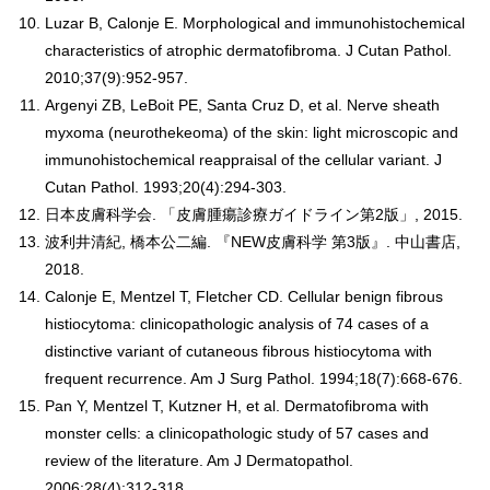
Luzar B, Calonje E. Morphological and immunohistochemical
characteristics of atrophic dermatofibroma. J Cutan Pathol.
2010;37(9):952-957.
Argenyi ZB, LeBoit PE, Santa Cruz D, et al. Nerve sheath
myxoma (neurothekeoma) of the skin: light microscopic and
immunohistochemical reappraisal of the cellular variant. J
Cutan Pathol. 1993;20(4):294-303.
日本皮膚科学会. 「皮膚腫瘍診療ガイドライン第2版」, 2015.
波利井清紀, 橋本公二編. 『NEW皮膚科学 第3版』. 中山書店,
2018.
Calonje E, Mentzel T, Fletcher CD. Cellular benign fibrous
histiocytoma: clinicopathologic analysis of 74 cases of a
distinctive variant of cutaneous fibrous histiocytoma with
frequent recurrence. Am J Surg Pathol. 1994;18(7):668-676.
Pan Y, Mentzel T, Kutzner H, et al. Dermatofibroma with
monster cells: a clinicopathologic study of 57 cases and
review of the literature. Am J Dermatopathol.
2006;28(4):312-318.