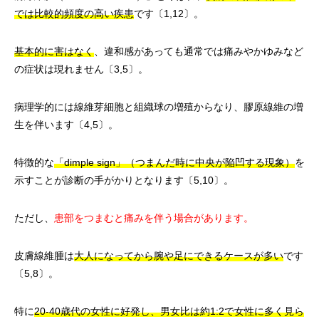
では比較的頻度の高い疾患
です〔1,12〕。
基本的に害はなく
、違和感があっても通常では痛みやかゆみなど
の症状は現れません〔3,5〕。
病理学的には線維芽細胞と組織球の増殖からなり、膠原線維の増
生を伴います〔4,5〕。
特徴的な
「dimple sign」（つまんだ時に中央が陥凹する現象）
を
示すことが診断の手がかりとなります〔5,10〕。
ただし、
患部をつまむと痛みを伴う場合があります。
皮膚線維腫は
大人になってから腕や足にできるケースが多い
です
〔5,8〕。
特に
20-40歳代の女性に好発し、男女比は約1:2で女性に多く見ら