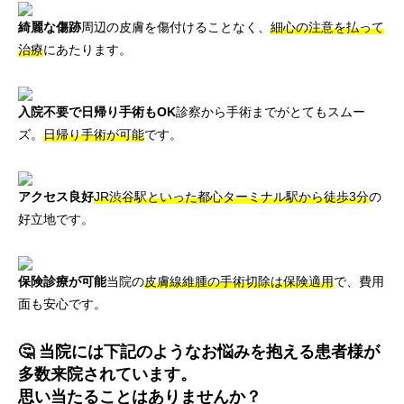
綺麗な傷跡
周辺の皮膚を傷付けることなく、
細心の注意を払って
治療
にあたります。
入院不要で日帰り手術もOK
診察から手術までがとてもスムー
ズ。
日帰り手術が可能
です。
アクセス良好
JR渋谷駅といった都心ターミナル駅から徒歩3分
の
好立地です。
保険診療が可能
当院の
皮膚線維腫の手術切除は保険適用
で、費用
面も安心です。
🤔 当院には下記のようなお悩みを抱える患者様が
多数来院されています。
思い当たることはありませんか？