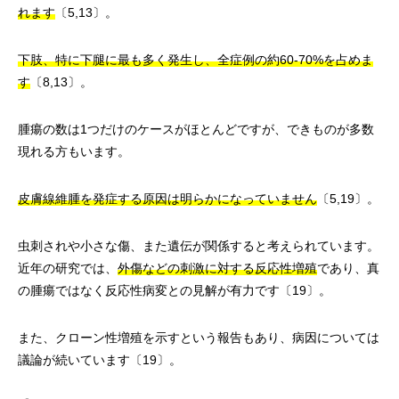
れます
〔5,13〕。
下肢、特に下腿に最も多く発生し、全症例の約60-70%を占めま
す
〔8,13〕。
腫瘍の数は1つだけのケースがほとんどですが、できものが多数
現れる方もいます。
皮膚線維腫を発症する原因は明らかになっていません
〔5,19〕。
虫刺されや小さな傷、また遺伝が関係すると考えられています。
近年の研究では、
外傷などの刺激に対する反応性増殖
であり、真
の腫瘍ではなく反応性病変との見解が有力です〔19〕。
また、クローン性増殖を示すという報告もあり、病因については
議論が続いています〔19〕。