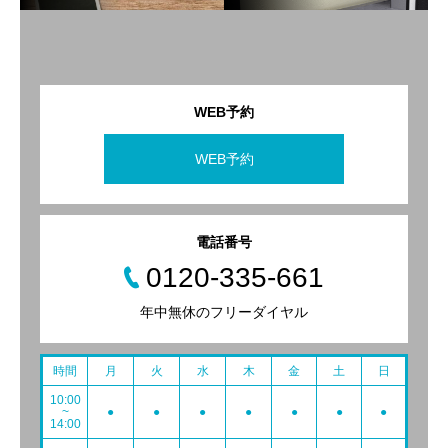
WEB予約
WEB予約
電話番号
0120-335-661
年中無休のフリーダイヤル
時間
月
火
水
木
金
土
日
10:00
~
●
●
●
●
●
●
●
14:00