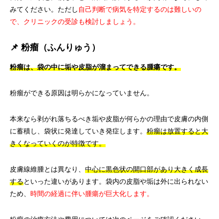
みてください。ただし
自己判断で病気を特定するのは難しいの
で、クリニックの受診も検討しましょう。
📌 粉瘤（ふんりゅう）
粉瘤は、袋の中に垢や皮脂が溜まってできる腫瘍です。
粉瘤ができる原因は明らかになっていません。
本来なら剥がれ落ちるべき垢や皮脂が何らかの理由で皮膚の内側
に蓄積し、袋状に発達していき発症します。
粉瘤は放置すると大
きくなっていくのが特徴です。
皮膚線維腫とは異なり、
中心に黒色状の開口部があり大きく成長
する
といった違いがあります。袋内の皮脂や垢は外に出られない
ため、
時間の経過に伴い腫瘍が巨大化します。