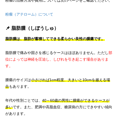
粉瘤の治療方法や費用については次のページをご確認ください。
粉瘤（アテローム）について
📌 脂肪腫（しぼうしゅ）
脂肪腫は、脂肪が蓄積してできる柔らかい良性の腫瘍です。
脂肪腫で痛みや固さを感じるケースはほぼありません。ただし
部
位によっては神経を圧迫し、しびれを引き起こす場合がありま
す。
腫瘍のサイズは
小さければ1cm程度、大きいと10cmを越える場
合
もあります。
年代や性別ごとでは、
40～60歳の男性に腫瘍ができるケースが
多い
です。また、肥満や高脂血症、糖尿病の方にできやすい傾向
があります。