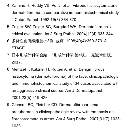
Kamino H, Reddy VB, Pui J, et al. Fibrous histiocytoma and
dermatofibroma: a comparative immunohistochemical study.
J Cutan Pathol. 1992;19(5):364-370.
Zelger BW, Zelger BG, Burgdorf WH. Dermatofibroma–a
critical evaluation. Int J Surg Pathol. 2004;12(4):333-344.
多発性皮膚線維腫の3例. 皮膚. 1998;40(4):369-373. J-
STAGE.
日本形成外科学会編. 『形成外科学 第4版』. 克誠堂出版,
2017.
Mentzel T, Kutzner H, Rutten A, et al. Benign fibrous
histiocytoma (dermatofibroma) of the face: clinicopathologic
and immunohistochemical study of 34 cases associated with
an aggressive clinical course. Am J Dermatopathol.
2001;23(5):419-426.
Gleason BC, Fletcher CD. Dermatofibrosarcoma
protuberans: a clinicopathologic review with emphasis on
fibrosarcomatous areas. Am J Surg Pathol. 2007;31(7):1028-
1036.