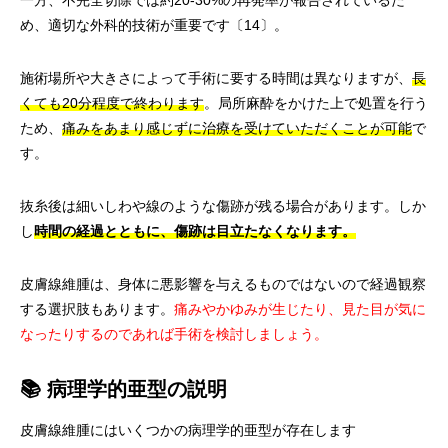
一方、不完全切除では約20-30%の再発率が報告されているた
め、適切な外科的技術が重要です〔14〕。
施術場所や大きさによって手術に要する時間は異なりますが、
長
くても20分程度で終わります
。局所麻酔をかけた上で処置を行う
ため、
痛みをあまり感じずに治療を受けていただくことが可能
で
す。
抜糸後は細いしわや線のような傷跡が残る場合があります。しか
し
時間の経過とともに、傷跡は目立たなくなります。
皮膚線維腫は、身体に悪影響を与えるものではないので経過観察
する選択肢もあります。
痛みやかゆみが生じたり、見た目が気に
なったりするのであれば手術を検討しましょう。
📚 病理学的亜型の説明
皮膚線維腫にはいくつかの病理学的亜型が存在します