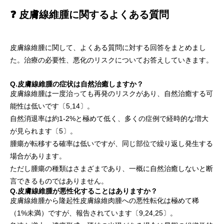
❓ 皮膚線維腫に関するよくある質問
皮膚線維腫に関して、よくある質問に対する回答をまとめまし
た。治療の必要性、悪化のリスクについてお答えしていきます。
Q.皮膚線維腫の症状は自然治癒しますか？
皮膚線維腫は一度治っても再発のリスクがあり、自然治癒する可
能性は低いです〔5,14〕。
自然消退率は約1-2%と極めて低く、多くの症例で経時的な増大
が見られます〔5〕。
腫瘍が転移する確率は低いですが、同じ部位で繰り返し発生する
場合があります。
ただし腫瘍の種類はさまざまであり、一概に自然治癒しないと断
言できるものではありません。
Q.皮膚線維腫が悪性化することはありますか？
皮膚線維腫から隆起性皮膚線維肉腫への悪性転化は極めて稀
（1%未満）ですが、報告されています〔9,24,25〕。