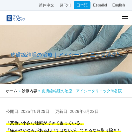
简体中文
한국어
日本語
Español
English
皮膚線維腫の治療｜アイシークリニック渋谷院
ホーム
»
診療内容
»
皮膚線維腫の治療｜アイシークリニック渋谷院
公開日: 2025年8月29日
更新日: 2026年6月22日
「茶色い小さな腫瘍ができて困っている」
「痛みやかゆみがあるわけではないが、できるなら取り除きた