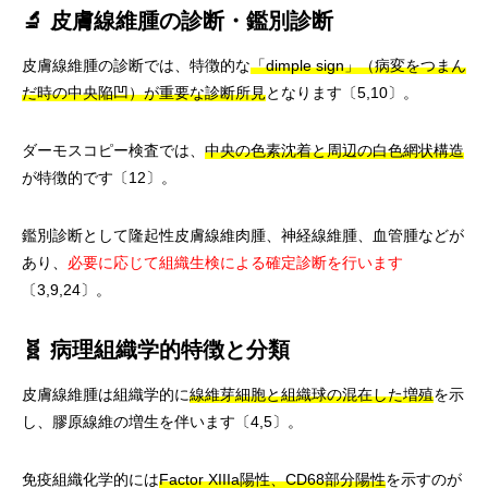
🔬 皮膚線維腫の診断・鑑別診断
皮膚線維腫の診断では、特徴的な
「dimple sign」（病変をつまん
だ時の中央陥凹）が重要な診断所見
となります〔5,10〕。
ダーモスコピー検査では、
中央の色素沈着と周辺の白色網状構造
が特徴的です〔12〕。
鑑別診断として隆起性皮膚線維肉腫、神経線維腫、血管腫などが
あり、
必要に応じて組織生検による確定診断を行います
〔3,9,24〕。
🧬 病理組織学的特徴と分類
皮膚線維腫は組織学的に
線維芽細胞と組織球の混在した増殖
を示
し、膠原線維の増生を伴います〔4,5〕。
免疫組織化学的には
Factor XIIIa陽性、CD68部分陽性
を示すのが