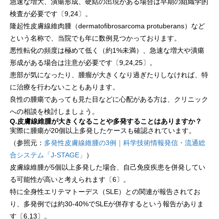
急速な増大、潰瘍形成、硬結の出現がある場合は早期の組織学的
検査が必要です〔9,24〕。
隆起性皮膚線維肉腫（dermatofibrosarcoma protuberans）など
という名称で、当院でも年に数例見つかっております。
悪性転化の頻度は極めて低く（約1%未満）、急速な増大や潰瘍
形成がある場合は注意が必要です〔9,24,25〕。
患部が気になったり、腫瘤が大きくなり過ぎたりしなければ、特
に治療を行わないこともあります。
良性の腫瘍であっても見た目などに心配がある方は、クリニック
への相談を検討しましょう。
Q.皮膚線維腫が大きくなることや多発することはありますか？
実際に腫瘍が20個以上多発したケースも確認されています。
（参照元：
多発性皮膚線維腫の3例｜科学技術情報発信・流通総
合システム「J-STAGE」
）
皮膚線維腫が5個以上多発した場合、自己免疫疾患を併発してい
る可能性が高いと考えられます〔6〕。
特に全身性エリテマトーデス（SLE）との関連が報告されてお
り、多発例では約30-40%でSLEが併存するという報告がありま
す〔6,13〕。