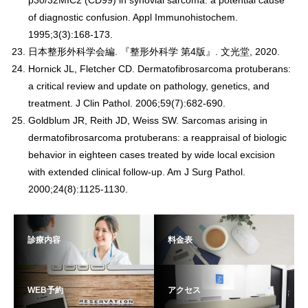
p30/32MIC2 (CD99) in synovial sarcoma: a potential cause
of diagnostic confusion. Appl Immunohistochem.
1995;3(3):168-173.
日本整形外科学会編. 『整形外科学 第4版』. 文光堂, 2020.
Hornick JL, Fletcher CD. Dermatofibrosarcoma protuberans:
a critical review and update on pathology, genetics, and
treatment. J Clin Pathol. 2006;59(7):682-690.
Goldblum JR, Reith JD, Weiss SW. Sarcomas arising in
dermatofibrosarcoma protuberans: a reappraisal of biologic
behavior in eighteen cases treated by wide local excision
with extended clinical follow-up. Am J Surg Pathol.
2000;24(8):1125-1130.
診療内容
料金表
WEB予約
アクセス