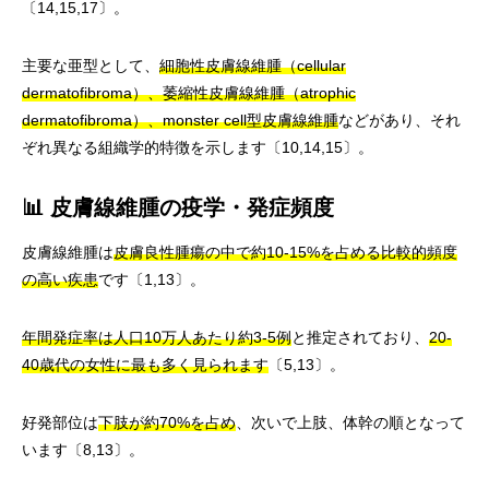
〔14,15,17〕。
主要な亜型として、
細胞性皮膚線維腫（cellular
dermatofibroma）、萎縮性皮膚線維腫（atrophic
dermatofibroma）、monster cell型皮膚線維腫
などがあり、それ
ぞれ異なる組織学的特徴を示します〔10,14,15〕。
📊 皮膚線維腫の疫学・発症頻度
皮膚線維腫は
皮膚良性腫瘍の中で約10-15%を占める比較的頻度
の高い疾患
です〔1,13〕。
年間発症率は人口10万人あたり約3-5例
と推定されており、
20-
40歳代の女性に最も多く見られます
〔5,13〕。
好発部位は
下肢が約70%を占め
、次いで上肢、体幹の順となって
います〔8,13〕。