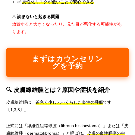
✅
悪性化リスクが低いことで安心できる
⚠️
読まないと起きる問題
放置すると大きくなったり、見た目が悪化する可能性があ
ります。
まずはカウンセリン
グを予約
🔍 皮膚線維腫とは？原因や症状を紹介
皮膚線維腫は、
茶色く少しふっくらした良性の腫瘍
です
〔1,3,5〕。
正式には「線維性組織球腫（fibrous histiocytoma）」または「皮
膚線維腫（dermatofibroma）」と呼ばれ、
皮膚の良性腫瘍の中