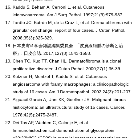
Kaddu S, Beham A, Cerroni L, et al. Cutaneous
leiomyosarcoma. Am J Surg Pathol. 1997;21(9):979-987.
Tardío JC, Butrón M, de la Cruz L, et al. Dermatofibroma with
granular cell change: report of four cases. J Cutan Pathol.
2008;35(3):325-329.
日本皮膚科学会雑誌編集委員会. 「皮膚線維腫の診断と治
療」. 日皮会誌. 2017;127(8):1543-1558.
Chen TC, Kuo TT, Chan HL. Dermatofibroma is a clonal
proliferative disorder. J Cutan Pathol. 2000;27(1):36-39.
Kutzner H, Mentzel T, Kaddu S, et al. Cutaneous
angiosarcoma with foamy macrophages: a clinicopathologic
study of 16 cases. Am J Dermatopathol. 2002;24(3):201-207.
Alguacil-Garcia A, Unni KK, Goellner JR. Malignant fibrous
histiocytoma: an ultrastructural study of 15 cases. Cancer.
1978;42(5):2475-2487.
Dei Tos AP, Wadden C, Calonje E, et al.
Immunohistochemical demonstration of glycoprotein