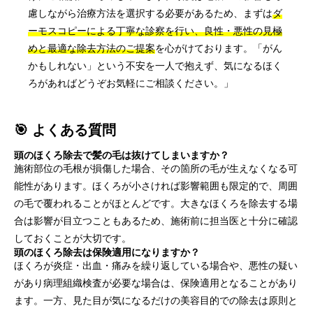
慮しながら治療方法を選択する必要があるため、まずは
ダ
ーモスコピーによる丁寧な診察を行い、良性・悪性の見極
めと最適な除去方法のご提案
を心がけております。「がん
かもしれない」という不安を一人で抱えず、気になるほく
ろがあればどうぞお気軽にご相談ください。」
🎯 よくある質問
頭のほくろ除去で髪の毛は抜けてしまいますか？
施術部位の毛根が損傷した場合、その箇所の毛が生えなくなる可
能性があります。ほくろが小さければ影響範囲も限定的で、周囲
の毛で覆われることがほとんどです。大きなほくろを除去する場
合は影響が目立つこともあるため、施術前に担当医と十分に確認
しておくことが大切です。
頭のほくろ除去は保険適用になりますか？
ほくろが炎症・出血・痛みを繰り返している場合や、悪性の疑い
があり病理組織検査が必要な場合は、保険適用となることがあり
ます。一方、見た目が気になるだけの美容目的での除去は原則と