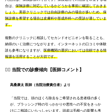
合は、
保険診療に対応しているかどうかを事前に確認しておきま
しょう。美容クリニックでは自由診療のみの場合が多いため、保
険診療を希望する場合は皮膚科や形成外科への受診が適していま
す。
複数のクリニックに相談してセカンドオピニオンを取ることも、
納得のいく治療につながります。インターネットの口コミや体験
談も参考になりますが、
医療機関の選択においては信頼できる情
報源を活用することが大切です。
👨‍⚕️ 当院での診療傾向【医師コメント】
高桑康太 医師（当院治療責任者）より
「当院では、頭のほくろ除去をご希望される患者様の多く
が、ブラッシング時の引っかかりや悪性への不安をきっか
けにご相談にいらっしゃいます。頭皮は毛根への影響も考