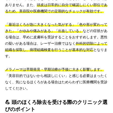
ありません。また、
頭皮は日常的に自分で確認しにくい部位であ
るため、美容院や医療機関での定期的なチェックが有効です。
「最近ほくろが急に大きくなった気がする」「色や形が変わって
きた」「かゆみや痛みがある」「出血している」
などの症状があ
る場合は、早めに皮膚科を受診することをおすすめします。悪性
の疑いがある場合は、レーザー治療ではなく
外科的切除によって
組織を採取し、病理組織検査を行うことが基本的な対応
となりま
す。
メラノーマは早期発見・早期治療が予後に大きく影響します。
「美容目的ではないから相談しにくい」と感じる必要はまったく
なく、気になるほくろがある場合はためらわずに医療機関を受診
してください。
💪 頭のほくろ除去を受ける際のクリニック選
びのポイント