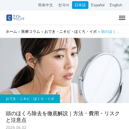
简体中文
한국어
日本語
Español
English
ホーム
»
医療コラム
»
おでき・ニキビ・ほくろ・イボ
»
頭のほくろ除去を徹底解説｜方法・費用・リスクと注意点
おでき・ニキビ・ほくろ・イボ
頭のほくろ除去を徹底解説｜方法・費用・リスク
と注意点
2026.06.02