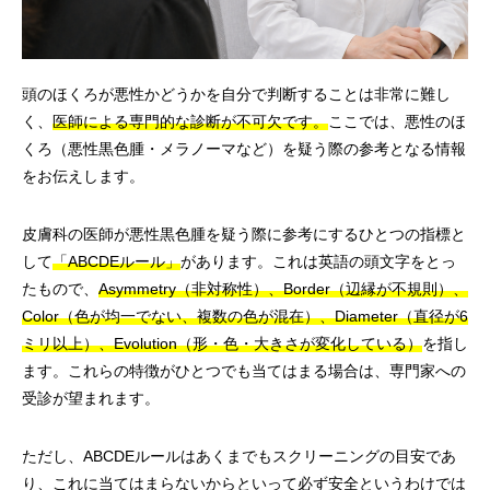
頭のほくろが悪性かどうかを自分で判断することは非常に難し
く、
医師による専門的な診断が不可欠です。
ここでは、悪性のほ
くろ（悪性黒色腫・メラノーマなど）を疑う際の参考となる情報
をお伝えします。
皮膚科の医師が悪性黒色腫を疑う際に参考にするひとつの指標と
して
「ABCDEルール」
があります。これは英語の頭文字をとっ
たもので、
Asymmetry（非対称性）、Border（辺縁が不規則）、
Color（色が均一でない、複数の色が混在）、Diameter（直径が6
ミリ以上）、Evolution（形・色・大きさが変化している）
を指し
ます。これらの特徴がひとつでも当てはまる場合は、専門家への
受診が望まれます。
ただし、ABCDEルールはあくまでもスクリーニングの目安であ
り、これに当てはまらないからといって必ず安全というわけでは