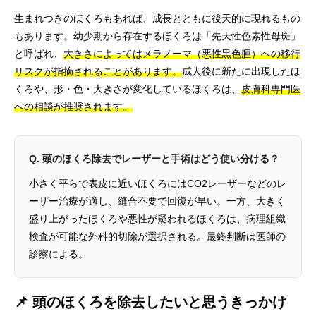
生まれつきのほくろもあれば、成長とともに後天的に現れるもの
もあります。幼少期から存在するほくろは「先天性色素性母斑」
と呼ばれ、
大きさによってはメラノーマ（悪性黒色腫）への移行
リスクが指摘されることがあります。
成人後に新たに出現したほ
くろや、形・色・大きさが変化しているほくろは、
皮膚科専門医
への相談が推奨されます。
Q. 頭のほくろ除去でレーザーと手術はどう使い分ける？
小さく平らで表皮に近いほくろにはCO2レーザーなどのレ
ーザー治療が適し、縫合不要で回復が早い。一方、大きく
盛り上がったほくろや悪性が疑われるほくろは、病理組織
検査が可能な外科的切除が選択される。最終判断は医師の
診察による。
📌 頭のほくろを除去したいと思うきっかけ