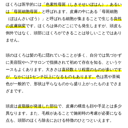
ほくろは医学的には
「色素性母斑（しきそせいぼはん）」あるい
は「母斑細胞母斑」
と呼ばれます。皮膚の中にある「母斑細胞
（ぼはんさいぼう）」と呼ばれる細胞が集まることで生じる
良性
の皮膚病変
です。ほくろは体のどこにでも発生しますが、頭皮も
例外ではなく、頭部にほくろができることは珍しいことではあり
ません。
頭のほくろは髪の毛に隠れていることが多く、自分では気づかず
に美容院やヘアサロンで指摘されて初めて存在を知る、というケ
ースもよくあります。大きさは
直径数ミリ程度のものが多いです
が、なかには1センチ以上になるものもあります。
色は黒や茶褐
色が一般的で、形状は平らなものから盛り上がったものまでさま
ざまです。
頭皮は
皮脂腺が発達した部位
で、皮膚の構造も顔や手足とは多少
異なります。また、毛根があることで施術時の考慮が必要になる
点も、頭部のほくろ除去における特徴のひとつといえます。