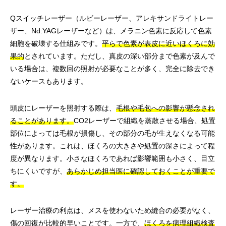
Qスイッチレーザー（ルビーレーザー、アレキサンドライトレー
ザー、Nd:YAGレーザーなど）は、メラニン色素に反応して色素
細胞を破壊する仕組みです。
平らで色素が表皮に近いほくろに効
果的
とされています。ただし、真皮の深い部分まで色素が及んで
いる場合は、複数回の照射が必要なことが多く、完全に除去でき
ないケースもあります。
頭皮にレーザーを照射する際は、
毛根や毛包への影響が懸念され
ることがあります。
CO2レーザーで組織を蒸散させる場合、処置
部位によっては毛根が損傷し、その部分の毛が生えなくなる可能
性があります。これは、ほくろの大きさや処置の深さによって程
度が異なります。小さなほくろであれば影響範囲も小さく、目立
ちにくいですが、
あらかじめ担当医に確認しておくことが重要で
す。
レーザー治療の利点は、メスを使わないため縫合の必要がなく、
傷の回復が比較的早いことです。一方で、
ほくろを病理組織検査