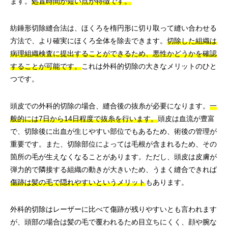
ます。
処置時間が短い点が特徴です。
紡錘形切除縫合法は、ほくろを楕円形に切り取って縫い合わせる
方法で、より確実にほくろ全体を除去できます。
切除した組織は
病理組織検査に提出することができるため、悪性かどうかを確認
することが可能です。
これは外科的切除の大きなメリットのひと
つです。
頭皮での外科的切除の場合、縫合後の抜糸が必要になります。
一
般的には7日から14日程度で抜糸を行います。
頭皮は血流が豊富
で、切除後に出血が生じやすい部位でもあるため、術後の管理が
重要です。また、切除部位によっては毛根が含まれるため、その
箇所の毛が生えなくなることがあります。ただし、頭皮は皮膚が
弾力的で隣接する組織の動きが大きいため、うまく縫合できれば
傷跡は髪の毛で隠れやすいというメリット
もあります。
外科的切除はレーザーに比べて傷跡が残りやすいとも言われます
が、頭部の場合は髪の毛で覆われるため目立ちにくく、顔や腕な