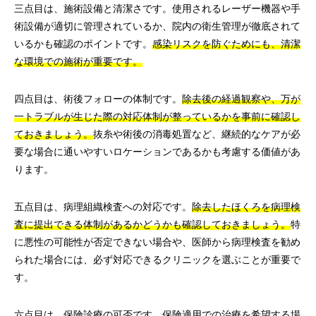
三点目は、施術設備と清潔さです。使用されるレーザー機器や手
術設備が適切に管理されているか、院内の衛生管理が徹底されて
いるかも確認のポイントです。
感染リスクを防ぐためにも、清潔
な環境での施術が重要です。
四点目は、術後フォローの体制です。
除去後の経過観察や、万が
一トラブルが生じた際の対応体制が整っているかを事前に確認し
ておきましょう。
抜糸や術後の消毒処置など、継続的なケアが必
要な場合に通いやすいロケーションであるかも考慮する価値があ
ります。
五点目は、病理組織検査への対応です。
除去したほくろを病理検
査に提出できる体制があるかどうかも確認しておきましょう。
特
に悪性の可能性が否定できない場合や、医師から病理検査を勧め
られた場合には、必ず対応できるクリニックを選ぶことが重要で
す。
六点目は、保険診療の可否です。保険適用での治療を希望する場