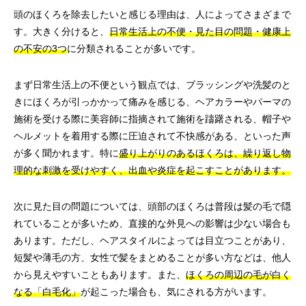
頭のほくろを除去したいと感じる理由は、人によってさまざまで
す。大きく分けると、
日常生活上の不便・見た目の問題・健康上
の不安の3つ
に分類されることが多いです。
まず日常生活上の不便という観点では、ブラッシングや洗髪のと
きにほくろが引っかかって痛みを感じる、ヘアカラーやパーマの
施術を受ける際に美容師に指摘されて施術を躊躇される、帽子や
ヘルメットを着用する際に圧迫されて不快感がある、といった声
が多く聞かれます。特に
盛り上がりのあるほくろは、繰り返し物
理的な刺激を受けやすく、出血や炎症を起こすことがあります。
次に見た目の問題については、頭部のほくろは普段は髪の毛で隠
れていることが多いため、直接的な外見への影響は少ない場合も
あります。ただし、ヘアスタイルによっては目立つことがあり、
短髪や薄毛の方、女性で髪をまとめることが多い方などは、他人
から見えやすいこともあります。また、
ほくろの周辺の毛が白く
なる「白毛化」
が起こった場合も、気にされる方がいます。