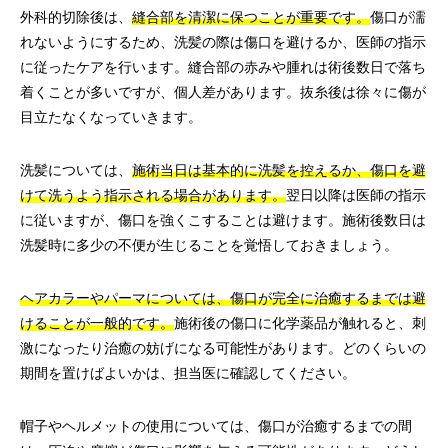
外科的切除後は、
縫合部を清潔に保つことが重要です。
傷口が濡
れないようにするため、洗髪の際は傷口を避けるか、医師の指示
に従ったケアを行います。縫合部の赤みや腫れは術後数日で落ち
着くことが多いですが、個人差があります。抜糸後は徐々に傷が
目立たなくなっていきます。
洗髪については、
施術当日は基本的に洗髪を控えるか、傷口を避
けて洗うよう指示される場合があります。
翌日以降は医師の指示
に従いますが、傷口を強くこすることは避けます。施術後数日は
洗髪時に多少の不便が生じることを覚悟しておきましょう。
ヘアカラーやパーマについては、傷口が完全に治癒するまでは避
けることが一般的です。
施術後の傷口に化学薬品が触れると、刺
激になったり治癒の妨げになる可能性があります。どのくらいの
期間を置けばよいかは、担当医に確認してください。
帽子やヘルメットの使用については、傷口が治癒するまでの間