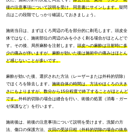
後の注意事項について説明を受け、同意書にサインします。
疑問
点はこの段階でしっかり確認しておきましょう。
施術当日は、まずほくろ周辺の毛を部分的に剃毛します。頭皮全
体ではなく、施術部位の周辺のみを小さく剃る場合がほとんどで
す。その後、局所麻酔を注射します。
頭皮への麻酔は注射時に多
少の痛みが伴いますが、麻酔が効いた後は施術中の痛みはほとん
ど感じないことが多いです。
麻酔が効いた後、選択された方法（レーザーまたは外科的切除）
でほくろを除去します。
施術自体の時間は、方法やほくろの大き
さにもよりますが、数分から15分程度で終了することがほとんど
です。
外科的切除の場合は縫合を行い、術後の処置（消毒・ガー
ゼ保護など）を行います。
施術後は、術後の注意事項について説明を受けます。洗髪の方
法、傷口の保護方法、
次回の受診日程（外科的切除の場合の抜糸