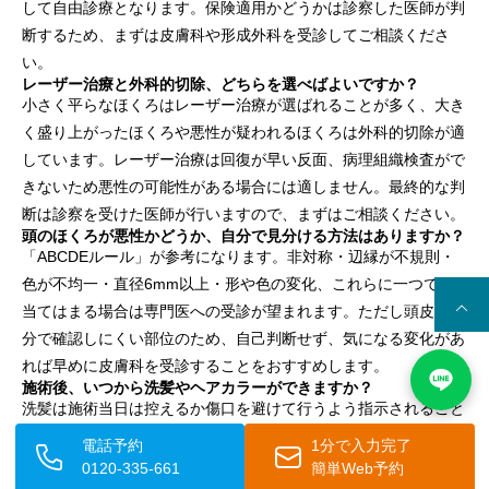
して自由診療となります。保険適用かどうかは診察した医師が判
断するため、まずは皮膚科や形成外科を受診してご相談くださ
い。
レーザー治療と外科的切除、どちらを選べばよいですか？
小さく平らなほくろはレーザー治療が選ばれることが多く、大き
く盛り上がったほくろや悪性が疑われるほくろは外科的切除が適
しています。レーザー治療は回復が早い反面、病理組織検査がで
きないため悪性の可能性がある場合には適しません。最終的な判
断は診察を受けた医師が行いますので、まずはご相談ください。
頭のほくろが悪性かどうか、自分で見分ける方法はありますか？
「ABCDEルール」が参考になります。非対称・辺縁が不規則・
色が不均一・直径6mm以上・形や色の変化、これらに一つでも
当てはまる場合は専門医への受診が望まれます。ただし頭皮は自
分で確認しにくい部位のため、自己判断せず、気になる変化があ
れば早めに皮膚科を受診することをおすすめします。
施術後、いつから洗髪やヘアカラーができますか？
洗髪は施術当日は控えるか傷口を避けて行うよう指示されること
が多く、翌日以降は医師の指示に従います。ヘアカラーやパーマ
電話予約
1分で入力完了
は傷口が完全に治癒するまで避けるのが一般的です。化学薬品が
0120-335-661
簡単Web予約