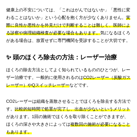
健康上の不安については、「これはがんではないか」「悪性に変
わることはないか」という心配を抱く方が少なくありません。
実
際に良性か悪性かを外見だけで判断することは難しく、医師によ
る診察や病理組織検査が必要な場合もあります。
気になるほくろ
がある場合は、放置せずに専門機関を受診することが大切です。
✨ 頭のほくろ除去の方法：レーザー治療
ほくろの除去方法としてよく知られているもののひとつが、レー
ザー治療です。一般的に使用されるのは
CO2レーザー（炭酸ガス
レーザー）やQスイッチレーザー
などです。
CO2レーザーは組織を蒸散させることでほくろを除去する方法で
す。
比較的短時間で処置が完了し、出血が少ないというメリット
があります。1回の施術でほくろを取り除くことができますが、
ほくろの深さや大きさによっては
複数回の施術が必要になること
もあります。