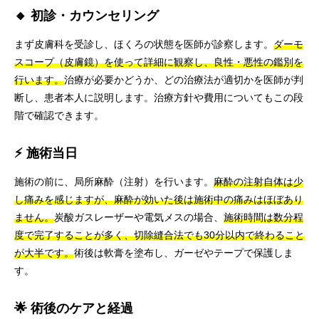
🔸 初診・カウンセリング
まず皮膚科を受診し、ほくろの状態を医師が診察します。
ダーモ
スコープ（皮膚鏡）を使って詳細に観察し、良性・悪性の鑑別を
行います。
治療が必要かどうか、どの治療法が適切かを医師が判
断し、患者本人に説明します。治療方針や費用についてもこの段
階で確認できます。
⚡ 施術当日
施術の前に、局所麻酔（注射）を行います。
麻酔の注射自体は少
し痛みを感じますが、麻酔が効いた後は施術中の痛みはほぼあり
ません。
炭酸ガスレーザーや電気メスの場合、
施術時間は数分程
度で完了することが多く、切除縫合法でも30分以内で終わること
が大半です。
術後は軟膏を塗布し、ガーゼやテープで保護しま
す。
🌟 術後のケアと経過