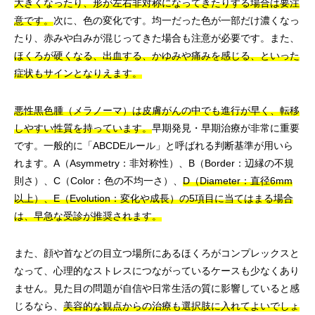
大きくなったり、形が左右非対称になってきたりする場合は要注
意です。
次に、色の変化です。均一だった色が一部だけ濃くなっ
たり、赤みや白みが混じってきた場合も注意が必要です。また、
ほくろが硬くなる、出血する、かゆみや痛みを感じる、といった
症状もサインとなりえます。
悪性黒色腫（メラノーマ）は皮膚がんの中でも進行が早く、転移
しやすい性質を持っています。
早期発見・早期治療が非常に重要
です。一般的に「ABCDEルール」と呼ばれる判断基準が用いら
れます。A（Asymmetry：非対称性）、B（Border：辺縁の不規
則さ）、C（Color：色の不均一さ）、
D（Diameter：直径6mm
以上）、E（Evolution：変化や成長）の5項目に当てはまる場合
は、早急な受診が推奨されます。
また、顔や首などの目立つ場所にあるほくろがコンプレックスと
なって、心理的なストレスにつながっているケースも少なくあり
ません。見た目の問題が自信や日常生活の質に影響していると感
じるなら、
美容的な観点からの治療も選択肢に入れてよいでしょ