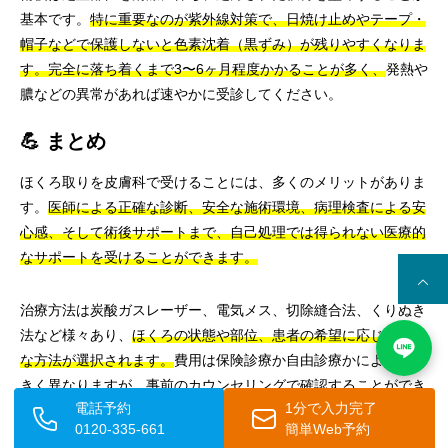
基本です。
特に重要なのが紫外線対策で、日焼け止めやテープ・
帽子などで保護しないと色素沈着（黒ずみ）が残りやすくなりま
す。完全に落ち着くまで3〜6ヶ月程度かかることが多く、
発熱や
膿などの異常があれば速やかに受診してください。
💪 まとめ
ほくろ取りを皮膚科で受けることには、多くのメリットがありま
す。
医師による正確な診断、安全な施術環境、病理検査による安
心感、そして術後サポートまで、自己処理では得られない医療的
なサポートを受けることができます。
治療方法は炭酸ガスレーザー、電気メス、切除縫合法、くりぬき
法など様々あり、
ほくろの状態や部位、患者の希望に応じて最適
な方法が選択されます。
費用は保険診療か自由診療かによって大
きく異なりますが、事前のカウンセリングで確認することができ
電話予約
1分で入力完了
ます。
0120-335-661
簡単Web予約