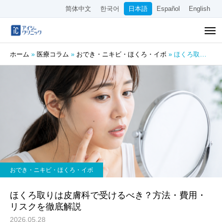
简体中文
한국어
日本語
Español
English
ホーム
»
医療コラム
»
おでき・ニキビ・ほくろ・イボ
»
ほくろ取りは皮膚科で受けるべき？方法・費用・リスクを徹底解説
おでき・ニキビ・ほくろ・イボ
ほくろ取りは皮膚科で受けるべき？方法・費用・
リスクを徹底解説
2026.05.28