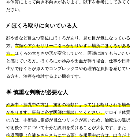
や体質によって向き不向きがあります。以下を参考にしてみてく
ださい。
⚡ ほくろ取りに向いている人
顔や首など目立つ部位にほくろがあり、見た目が気になっている
方。
衣類やアクセサリーに引っかかりやすい場所にほくろがある
方。
ほくろの大きさや形が変化していて、医師に診てもらいたい
と感じている方。ほくろにかゆみや出血が伴う場合。仕事や日常
生活でほくろが原因でコンプレックスや心理的な負担を感じてい
る方も、治療を検討するよい機会です。
🌟 慎重な判断が必要な人
妊娠中・授乳中の方は、施術の種類によってはお断りされる場合
があります。事前に必ず医師に相談してください。
ケロイド体質
の方は、手術後に傷跡が目立つリスクが高いため、治療法の選択
や術後ケアについて十分な説明を受けることが大切です。また、
抗凝固薬（血液をさらさらにする薬）を服用中の方は、出血が止