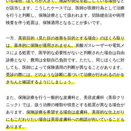
いる場合、ほくろが大きく、感染や炎症を起こしている場合
など
が該当します。こうしたケースでは、医師が医療行為として治療
を行うと判断し、保険診療として扱われます。切除縫合法や病理
検査を伴う処置は、保険適用となることが多いです。
一方、
美容目的（見た目の改善を目的とする場合）のほくろ取り
は、基本的に保険が適用されません。
炭酸ガスレーザーや電気メ
スによる処置で、医学的な必要性がないと判断された場合は自由
診療となり、費用は全額自己負担です。ただし、同じほくろに対
しても、医師によって保険適用の判断が異なることがあります。
受診の際には、どのような診断に基づいて治療が行われるのかを
きちんと確認するようにしましょう。
また、保険診療を行う一般的な皮膚科と、美容皮膚科（美容クリ
ニック）では、扱う治療の種類や得意とする処置が異なる場合が
あります。
保険診療を希望する場合は皮膚科、美容的な仕上がり
にもこだわりたい場合は美容皮膚科への相談が向いていることも
あります。