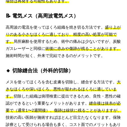
場合は再発する可能性もあります。
📝 電気メス（高周波電気メス）
高周波の電流を使ってほくろ組織を焼き切る方法です。
盛り上が
りのある小さなほくろに適しており、精度の高い処置が可能で
す。
局所麻酔を使用するため、術中の痛みは少ないですが、炭酸
ガスレーザーと同様に
術後に赤みや傷跡が残ることがあります。
施術時間が短く、外来で完結できるのがメリットです。
🔸 切除縫合法（外科的切除）
メスを使ってほくろを含む皮膚を切除し、縫合する方法です。
大
きなほくろや深いほくろ、悪性が疑われるほくろに適していま
す。
切除した組織は病理検査に提出できるため、良性・悪性の確
認ができるという重要なメリットがあります。
縫合後は抜糸が必
要で（通常1〜2週間後）、傷跡は線状に残ることがありますが、
技術の高い医師が施術すればほとんど目立たなくなります。保険
診療として受けられる場合も多く、コスト面でのメリットもあり