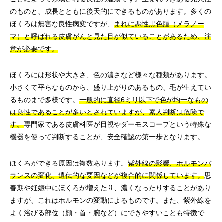
のものと、成長とともに後天的にできるものがあります。多くの
ほくろは無害な良性病変ですが、
まれに悪性黒色腫（メラノー
マ）と呼ばれる皮膚がんと見た目が似ていることがあるため、注
意が必要です。
ほくろには形状や大きさ、色の濃さなど様々な種類があります。
小さくて平らなものから、盛り上がりのあるもの、毛が生えてい
るものまで多様です。
一般的に直径6ミリ以下で色が均一なもの
は良性であることが多いとされていますが、素人判断は危険で
す。
専門家である皮膚科医が目視やダーモスコープという特殊な
機器を使って判断することが、安全確認の第一歩となります。
ほくろができる原因は複数あります。
紫外線の影響、ホルモンバ
ランスの変化、遺伝的な要因などが複合的に関係しています。
思
春期や妊娠中にほくろが増えたり、濃くなったりすることがあり
ますが、これはホルモンの変動によるものです。また、紫外線を
よく浴びる部位（顔・首・腕など）にできやすいことも特徴で