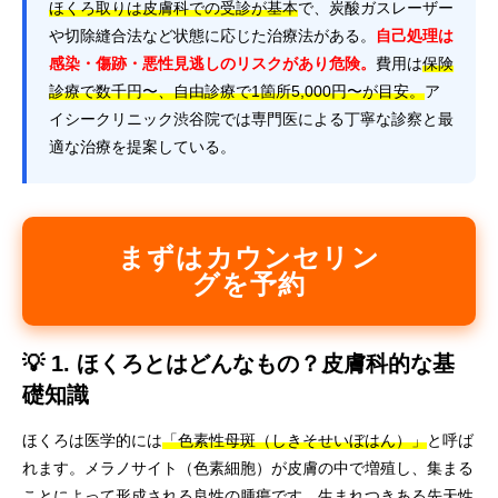
ほくろ取りは皮膚科での受診が基本
で、炭酸ガスレーザー
や切除縫合法など状態に応じた治療法がある。
自己処理は
感染・傷跡・悪性見逃しのリスクがあり危険。
費用は
保険
診療で数千円〜、自由診療で1箇所5,000円〜が目安。
ア
イシークリニック渋谷院では専門医による丁寧な診察と最
適な治療を提案している。
まずはカウンセリン
グを予約
💡 1. ほくろとはどんなもの？皮膚科的な基
礎知識
ほくろは医学的には
「色素性母斑（しきそせいぼはん）」
と呼ば
れます。メラノサイト（色素細胞）が皮膚の中で増殖し、集まる
ことによって形成される良性の腫瘍です。生まれつきある先天性