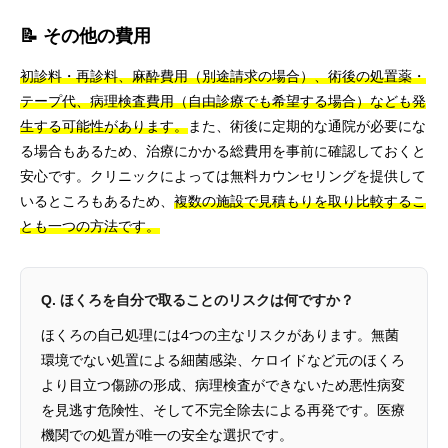
📝 その他の費用
初診料・再診料、麻酔費用（別途請求の場合）、術後の処置薬・
テープ代、病理検査費用（自由診療でも希望する場合）なども発
生する可能性があります。
また、術後に定期的な通院が必要にな
る場合もあるため、治療にかかる総費用を事前に確認しておくと
安心です。クリニックによっては無料カウンセリングを提供して
いるところもあるため、
複数の施設で見積もりを取り比較するこ
とも一つの方法です。
Q. ほくろを自分で取ることのリスクは何ですか？
ほくろの自己処理には4つの主なリスクがあります。無菌
環境でない処置による細菌感染、ケロイドなど元のほくろ
より目立つ傷跡の形成、病理検査ができないため悪性病変
を見逃す危険性、そして不完全除去による再発です。医療
機関での処置が唯一の安全な選択です。