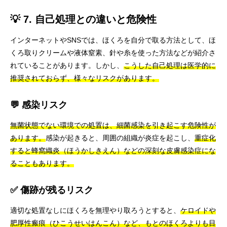
💡 7. 自己処理との違いと危険性
インターネットやSNSでは、ほくろを自分で取る方法として、ほ
くろ取りクリームや液体窒素、針や糸を使った方法などが紹介さ
れていることがあります。しかし、
こうした自己処理は医学的に
推奨されておらず、様々なリスクがあります。
💬 感染リスク
無菌状態でない環境での処置は、細菌感染を引き起こす危険性が
あります。
感染が起きると、周囲の組織が炎症を起こし、
重症化
すると蜂窩織炎（ほうかしきえん）などの深刻な皮膚感染症にな
ることもあります。
✅ 傷跡が残るリスク
適切な処置なしにほくろを無理やり取ろうとすると、
ケロイドや
肥厚性瘢痕（ひこうせいはんこん）など、もとのほくろよりも目