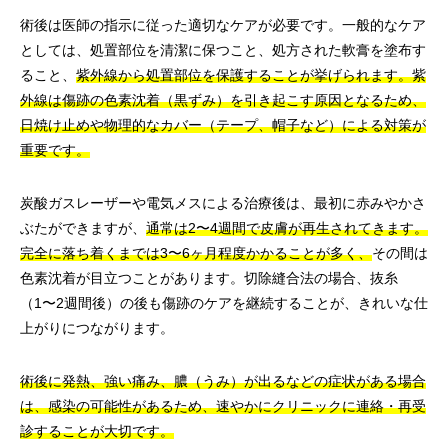
術後は医師の指示に従った適切なケアが必要です。一般的なケア
としては、処置部位を清潔に保つこと、処方された軟膏を塗布す
ること、
紫外線から処置部位を保護することが挙げられます。紫
外線は傷跡の色素沈着（黒ずみ）を引き起こす原因となるため、
日焼け止めや物理的なカバー（テープ、帽子など）による対策が
重要です。
炭酸ガスレーザーや電気メスによる治療後は、最初に赤みやかさ
ぶたができますが、
通常は2〜4週間で皮膚が再生されてきます。
完全に落ち着くまでは3〜6ヶ月程度かかることが多く、
その間は
色素沈着が目立つことがあります。切除縫合法の場合、抜糸
（1〜2週間後）の後も傷跡のケアを継続することが、きれいな仕
上がりにつながります。
術後に発熱、強い痛み、膿（うみ）が出るなどの症状がある場合
は、感染の可能性があるため、速やかにクリニックに連絡・再受
診することが大切です。