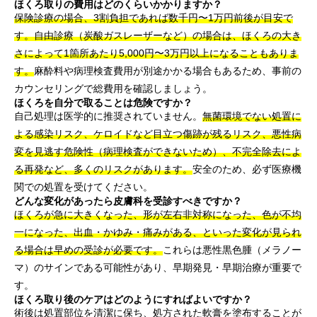
ほくろ取りの費用はどのくらいかかりますか？
保険診療の場合、3割負担であれば数千円〜1万円前後が目安で
す。自由診療（炭酸ガスレーザーなど）の場合は、ほくろの大き
さによって1箇所あたり5,000円〜3万円以上になることもありま
す。
麻酔料や病理検査費用が別途かかる場合もあるため、事前の
カウンセリングで総費用を確認しましょう。
ほくろを自分で取ることは危険ですか？
自己処理は医学的に推奨されていません。
無菌環境でない処置に
よる感染リスク、ケロイドなど目立つ傷跡が残るリスク、悪性病
変を見逃す危険性（病理検査ができないため）、不完全除去によ
る再発など、多くのリスクがあります。
安全のため、必ず医療機
関での処置を受けてください。
どんな変化があったら皮膚科を受診すべきですか？
ほくろが急に大きくなった、形が左右非対称になった、色が不均
一になった、出血・かゆみ・痛みがある、といった変化が見られ
る場合は早めの受診が必要です。
これらは悪性黒色腫（メラノー
マ）のサインである可能性があり、早期発見・早期治療が重要で
す。
ほくろ取り後のケアはどのようにすればよいですか？
術後は処置部位を清潔に保ち、処方された軟膏を塗布することが