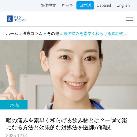
简体中文
한국어
日本語
Español
English
ホーム
»
医療コラム
»
その他
»
喉の痛みを素早く和らげる飲み物とは？一瞬で楽になる方法と効果的な対処法を医師が解説
その他
喉の痛みを素早く和らげる飲み物とは？一瞬で楽
になる方法と効果的な対処法を医師が解説
2025.12.01