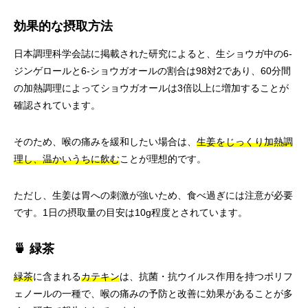
効果的な摂取方法
日本調理科学会誌に掲載された研究によると、生ショウガ中の6-
ジンゲロールと6-ショウガオールの割合は98対2であり、60分間
の加熱調理によってショウガオールは3倍以上に増加することが
確認されています。
そのため、喉の痛みを緩和したい場合は、
生姜をじっくり加熱調
理し、温かいうちに飲む
ことが理想的です。
ただし、生姜は胃への刺激が強いため、食べ過ぎには注意が必要
です。1日の摂取量の目安は10g程度とされています。
🍵 緑茶
緑茶
に含まれる
カテキン
は、抗菌・抗ウイルス作用を持つポリフ
ェノールの一種で、喉の痛みの予防と改善に効果があることが多