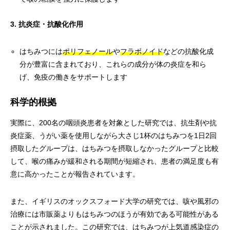
3. 抗炎症・抗酸化作用
はちみつには
ポリフェノール
や
フラボノイド
などの抗酸化成
分が豊富に含まれており、これらの成分が体の炎症を和ら
げ、免疫の働きをサポートします
科学的根拠
実際に、200名の咽頭炎患者を対象とした研究では、抗生剤や抗
炎症薬、うがい薬を使用しながら大さじ1杯のはちみつを1日2回
摂取したグループは、はちみつを摂取しなかったグループと比較
して、喉の痛みが緩和される期間が短縮され、患者の満足度も有
意に高かったことが報告されています。
また、イギリスのオックスフォード大学の研究では、咳や風邪の
治療には市販薬よりもはちみつのほうが有効である可能性がある
ことが示されました。この研究では、はちみつが上気道感染症の