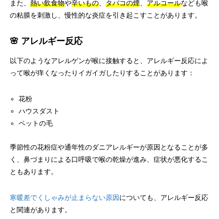
また、
熱い飲食物
や
辛いもの
、
タバコの煙
、
アルコール
なども喉
の粘膜を刺激し、慢性的な炎症を引き起こすことがあります。
🌸 アレルギー反応
以下のようなアレルゲンが喉に接触すると、アレルギー反応によ
って喉が痒くなったりイガイガしたりすることがあります：
花粉
ハウスダスト
ペットの毛
季節性の花粉症や通年性のダニアレルギーが原因となることが多
く、鼻づまりによる口呼吸で喉の乾燥が進み、症状が悪化するこ
ともあります。
寒暖差でくしゃみが止まらない原因
についても、アレルギー反応
と関連があります。