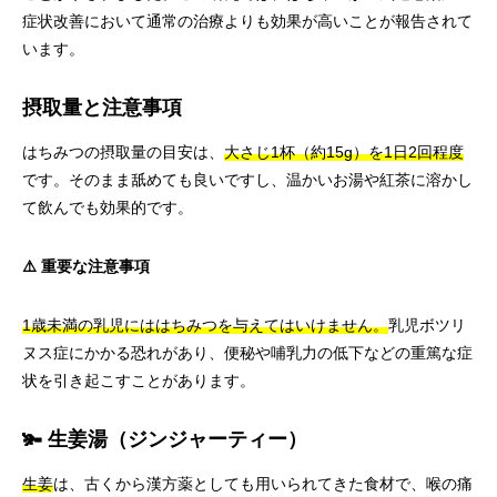
症状改善において通常の治療よりも効果が高いことが報告されて
います。
摂取量と注意事項
はちみつの摂取量の目安は、
大さじ1杯（約15g）を1日2回程度
です。そのまま舐めても良いですし、温かいお湯や紅茶に溶かし
て飲んでも効果的です。
⚠️ 重要な注意事項
1歳未満の乳児にははちみつを与えてはいけません。
乳児ボツリ
ヌス症にかかる恐れがあり、便秘や哺乳力の低下などの重篤な症
状を引き起こすことがあります。
🫚 生姜湯（ジンジャーティー）
生姜
は、古くから漢方薬としても用いられてきた食材で、喉の痛