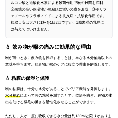
ルコン酸と過酸化水素による殺菌作用で喉の雑菌を抑制、
②果糖の高い保湿性が喉粘膜に潤いの膜を形成、③ポリフ
ェノールやフラボノイドによる抗炎症・抗酸化作用です。
摂取目安は大さじ1杯を1日2回ですが、1歳未満の乳児に
は与えてはいけません。
💧 飲み物が喉の痛みに効果的な理由
喉が痛いときに飲み物を摂取することは、単なる水分補給以上の
意味を持ちます。飲み物が喉のケアに役立つ理由を解説します。
💧 粘膜の保湿と保護
喉の粘膜は、十分な水分があることでバリア機能を発揮します。
水分補給
によって喉の粘膜を潤すことで、乾燥を防ぎ、異物の排
出を助ける繊毛の働きを活性化させることができます。
ただし、人が一度に吸収できる水分量は約130mlと限りがありま