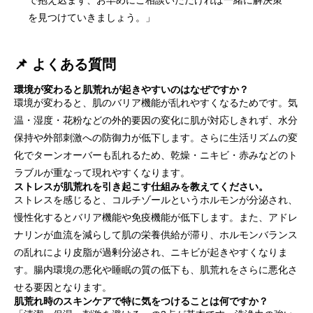
で抱え込まず、お早めにご相談いただければ一緒に解決策
を見つけていきましょう。」
📌 よくある質問
環境が変わると肌荒れが起きやすいのはなぜですか？
環境が変わると、肌のバリア機能が乱れやすくなるためです。気
温・湿度・花粉などの外的要因の変化に肌が対応しきれず、水分
保持や外部刺激への防御力が低下します。さらに生活リズムの変
化でターンオーバーも乱れるため、乾燥・ニキビ・赤みなどのト
ラブルが重なって現れやすくなります。
ストレスが肌荒れを引き起こす仕組みを教えてください。
ストレスを感じると、コルチゾールというホルモンが分泌され、
慢性化するとバリア機能や免疫機能が低下します。また、アドレ
ナリンが血流を減らして肌の栄養供給が滞り、ホルモンバランス
の乱れにより皮脂が過剰分泌され、ニキビが起きやすくなりま
す。腸内環境の悪化や睡眠の質の低下も、肌荒れをさらに悪化さ
せる要因となります。
肌荒れ時のスキンケアで特に気をつけることは何ですか？