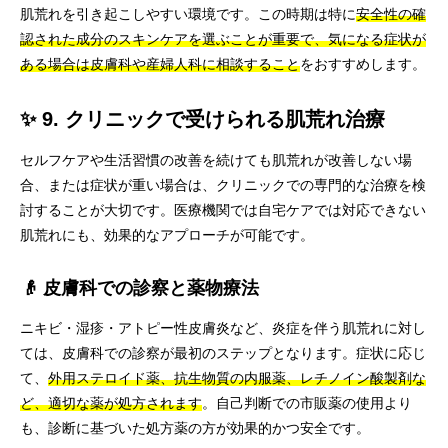
肌荒れを引き起こしやすい環境です。この時期は特に
安全性の確
認された成分のスキンケアを選ぶことが重要で、気になる症状が
ある場合は皮膚科や産婦人科に相談すること
をおすすめします。
✨ 9. クリニックで受けられる肌荒れ治療
セルフケアや生活習慣の改善を続けても肌荒れが改善しない場
合、または症状が重い場合は、クリニックでの専門的な治療を検
討することが大切です。医療機関では自宅ケアでは対応できない
肌荒れにも、効果的なアプローチが可能です。
👴 皮膚科での診察と薬物療法
ニキビ・湿疹・アトピー性皮膚炎など、炎症を伴う肌荒れに対し
ては、皮膚科での診察が最初のステップとなります。症状に応じ
て、
外用ステロイド薬、抗生物質の内服薬、レチノイン酸製剤な
ど、適切な薬が処方されます
。自己判断での市販薬の使用より
も、診断に基づいた処方薬の方が効果的かつ安全です。