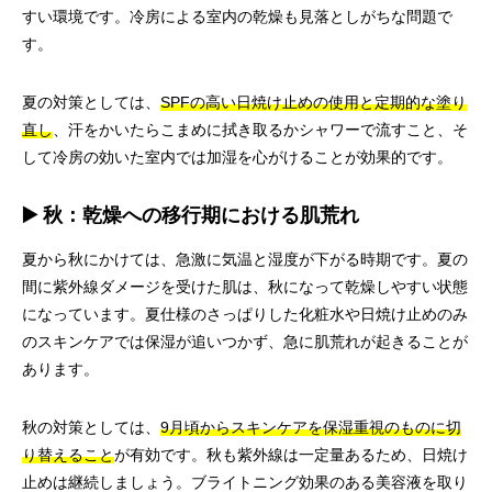
すい環境です。冷房による室内の乾燥も見落としがちな問題で
す。
夏の対策としては、
SPFの高い日焼け止めの使用と定期的な塗り
直し
、汗をかいたらこまめに拭き取るかシャワーで流すこと、そ
して冷房の効いた室内では加湿を心がけることが効果的です。
▶️ 秋：乾燥への移行期における肌荒れ
夏から秋にかけては、急激に気温と湿度が下がる時期です。夏の
間に紫外線ダメージを受けた肌は、秋になって乾燥しやすい状態
になっています。夏仕様のさっぱりした化粧水や日焼け止めのみ
のスキンケアでは保湿が追いつかず、急に肌荒れが起きることが
あります。
秋の対策としては、
9月頃からスキンケアを保湿重視のものに切
り替えること
が有効です。秋も紫外線は一定量あるため、日焼け
止めは継続しましょう。ブライトニング効果のある美容液を取り