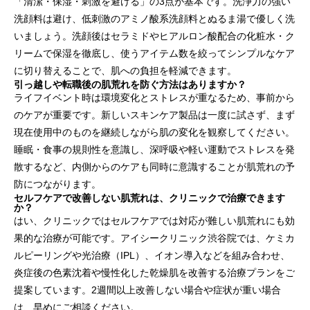
「清潔・保湿・刺激を避ける」の3点が基本です。洗浄力の強い
洗顔料は避け、低刺激のアミノ酸系洗顔料とぬるま湯で優しく洗
いましょう。洗顔後はセラミドやヒアルロン酸配合の化粧水・ク
リームで保湿を徹底し、使うアイテム数を絞ってシンプルなケア
に切り替えることで、肌への負担を軽減できます。
引っ越しや転職後の肌荒れを防ぐ方法はありますか？
ライフイベント時は環境変化とストレスが重なるため、事前から
のケアが重要です。新しいスキンケア製品は一度に試さず、まず
現在使用中のものを継続しながら肌の変化を観察してください。
睡眠・食事の規則性を意識し、深呼吸や軽い運動でストレスを発
散するなど、内側からのケアも同時に意識することが肌荒れの予
防につながります。
セルフケアで改善しない肌荒れは、クリニックで治療できます
か？
はい、クリニックではセルフケアでは対応が難しい肌荒れにも効
果的な治療が可能です。アイシークリニック渋谷院では、ケミカ
ルピーリングや光治療（IPL）、イオン導入などを組み合わせ、
炎症後の色素沈着や慢性化した乾燥肌を改善する治療プランをご
提案しています。2週間以上改善しない場合や症状が重い場合
は、早めにご相談ください。