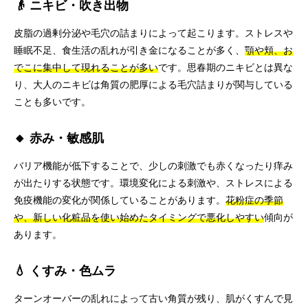
👴 ニキビ・吹き出物
皮脂の過剰分泌や毛穴の詰まりによって起こります。ストレスや
睡眠不足、食生活の乱れが引き金になることが多く、
顎や頬、お
でこに集中して現れることが多い
です。思春期のニキビとは異な
り、大人のニキビは角質の肥厚による毛穴詰まりが関与している
ことも多いです。
🔸 赤み・敏感肌
バリア機能が低下することで、少しの刺激でも赤くなったり痒み
が出たりする状態です。環境変化による刺激や、ストレスによる
免疫機能の変化が関係していることがあります。
花粉症の季節
や、新しい化粧品を使い始めたタイミングで悪化しやすい
傾向が
あります。
💧 くすみ・色ムラ
ターンオーバーの乱れによって古い角質が残り、肌がくすんで見