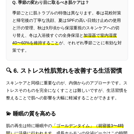
Q. 季節の変わり目に取るべき肌ケアは？
季節ごとに肌トラブルの特徴は異なります。春は花粉対策
と帰宅後の丁寧な洗顔、夏はSPFの高い日焼け止めの使用
と汗の管理、秋は9月頃から保湿重視のスキンケアへの切
り替え、冬は入浴後すぐの全身保湿と
加湿器で室内湿度
40〜60%を維持すること
が、それぞれ季節ごとに有効な対
策です。
🔍 6. ストレス性肌荒れを改善する生活習慣
スキンケアと同様に重要なのが、内側からのアプローチです。ス
トレスそのものを完全になくすことは難しいですが、生活習慣を
整えることで肌への影響を大幅に軽減することができます。
💫 睡眠の質を高める
肌の再生は特に睡眠中の
「ゴールデンタイム」（就寝後3〜4時
間）に活発に行われます
。成長ホルモンの分泌ピークはこの時間