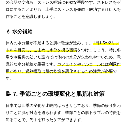
の会話や交流も、ストレス軽減に有効な手段です。ストレスをゼ
ロにすることよりも、上手にストレスを発散・解消する仕組みを
作ることを意識しましょう。
💧 水分補給
体内の水分量が不足すると肌の乾燥が進みます。
1日1.5〜2リッ
トルを目安に、こまめに水分を摂る習慣
をつけましょう。特に冬
場や冷暖房の効いた室内では体内の水分が失われやすいため、意
識的な水分補給が重要です。
カフェインやアルコールには利尿作
用があり、過剰摂取は肌の乾燥を悪化させるため注意が必要
で
す。
📝 7. 季節ごとの環境変化と肌荒れ対策
日本では四季の変化が比較的はっきりしており、季節の移り変わ
りごとに肌が対応を迫られます。季節ごとの肌トラブルの特徴を
知ることで、先手を打ったケアができます。