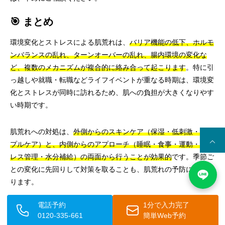
🎯 まとめ
環境変化とストレスによる肌荒れは、
バリア機能の低下、ホルモ
ンバランスの乱れ、ターンオーバーの乱れ、腸内環境の変化な
ど、複数のメカニズムが複合的に絡み合って起こります
。特に引
っ越しや就職・転職などライフイベントが重なる時期は、環境変
化とストレスが同時に訪れるため、肌への負担が大きくなりやす
い時期です。
肌荒れへの対処は、
外側からのスキンケア（保湿・低刺激・シン
プルケア）と、内側からのアプローチ（睡眠・食事・運動・スト
レス管理・水分補給）の両面から行うことが効果的
です。季節ご
との変化に先回りして対策を取ることも、肌荒れの予防につなが
ります。
電話予約
1分で入力完了
セルフケアで改善が見られない場合や、症状が重い・長引いてい
0120-335-661
簡単Web予約
る場合は、専門的な医療機関での診察や治療を積極的に検討しま