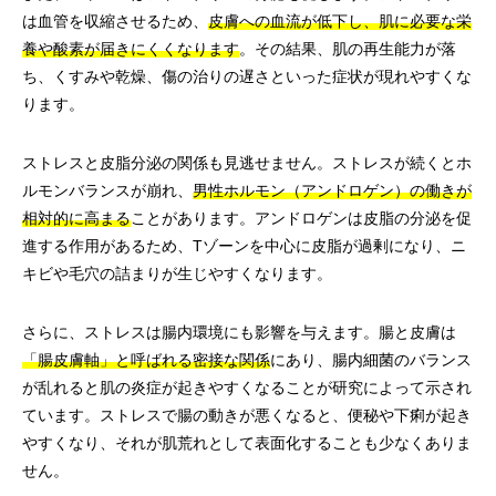
は血管を収縮させるため、
皮膚への血流が低下し、肌に必要な栄
養や酸素が届きにくくなります
。その結果、肌の再生能力が落
ち、くすみや乾燥、傷の治りの遅さといった症状が現れやすくな
ります。
ストレスと皮脂分泌の関係も見逃せません。ストレスが続くとホ
ルモンバランスが崩れ、
男性ホルモン（アンドロゲン）の働きが
相対的に高まる
ことがあります。アンドロゲンは皮脂の分泌を促
進する作用があるため、Tゾーンを中心に皮脂が過剰になり、ニ
キビや毛穴の詰まりが生じやすくなります。
さらに、ストレスは腸内環境にも影響を与えます。腸と皮膚は
「腸皮膚軸」と呼ばれる密接な関係
にあり、腸内細菌のバランス
が乱れると肌の炎症が起きやすくなることが研究によって示され
ています。ストレスで腸の動きが悪くなると、便秘や下痢が起き
やすくなり、それが肌荒れとして表面化することも少なくありま
せん。