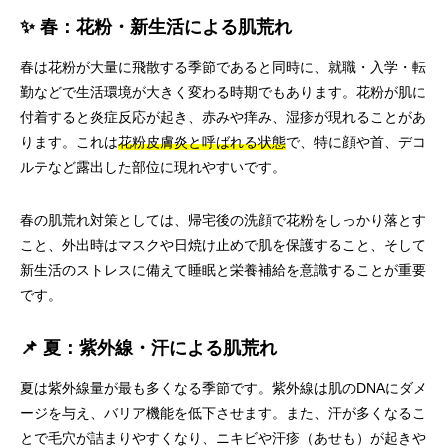
✨ 春：花粉・新生活による肌荒れ
春は花粉が大量に飛散する季節であると同時に、就職・入学・転
勤などで生活環境が大きく変わる時期でもあります。花粉が肌に
付着すると炎症反応が起き、赤みや痒み、湿疹が現れることがあ
ります。これは
花粉皮膚炎と呼ばれる状態
で、特に顔や首、デコ
ルテなど露出した部位に現れやすいです。
春の肌荒れ対策としては、帰宅後の洗顔で花粉をしっかり落とす
こと、外出時はマスクや日焼け止めで肌を保護すること、そして
新生活のストレスに備えて睡眠と栄養補給を意識することが重要
です。
📌 夏：紫外線・汗による肌荒れ
夏は紫外線量が最も多くなる季節です。紫外線は肌のDNAにダメ
ージを与え、バリア機能を低下させます。また、汗が多くなるこ
とで毛穴が詰まりやすくなり、ニキビや汗疹（あせも）が起きや