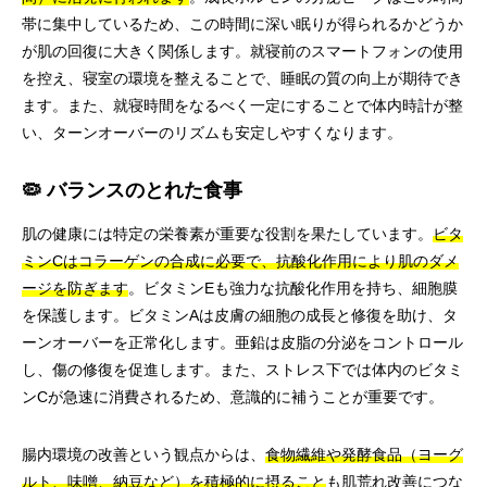
帯に集中しているため、この時間に深い眠りが得られるかどうか
が肌の回復に大きく関係します。就寝前のスマートフォンの使用
を控え、寝室の環境を整えることで、睡眠の質の向上が期待でき
ます。また、就寝時間をなるべく一定にすることで体内時計が整
い、ターンオーバーのリズムも安定しやすくなります。
🦠 バランスのとれた食事
肌の健康には特定の栄養素が重要な役割を果たしています。
ビタ
ミンCはコラーゲンの合成に必要で、抗酸化作用により肌のダメ
ージを防ぎます
。ビタミンEも強力な抗酸化作用を持ち、細胞膜
を保護します。ビタミンAは皮膚の細胞の成長と修復を助け、タ
ーンオーバーを正常化します。亜鉛は皮脂の分泌をコントロール
し、傷の修復を促進します。また、ストレス下では体内のビタミ
ンCが急速に消費されるため、意識的に補うことが重要です。
腸内環境の改善という観点からは、
食物繊維や発酵食品（ヨーグ
ルト、味噌、納豆など）を積極的に摂ること
も肌荒れ改善につな