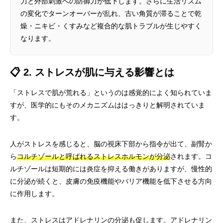
力と外部刺激への防御力が低下します。さらに生活リズム
の変化でターンオーバーが乱れ、古い角質が滞ることで乾
燥・ニキビ・くすみなど複合的な肌トラブルが生じやすく
なります。
📋 2. ストレスが肌に与える影響とは
「ストレスで肌が荒れる」というのは感覚的によく知られていま
すが、医学的にもそのメカニズムははっきりと解明されていま
す。
人がストレスを感じると、脳の視床下部から指令が出て、副腎か
ら
コルチゾールと呼ばれるストレスホルモンが分泌
されます。コ
ルチゾールは短期的には炎症を抑える働きがありますが、慢性的
に分泌が続くと、皮膚の免疫機能やバリア機能を低下させる方向
に作用します。
また、ストレスはアドレナリンの分泌も促します。アドレナリン