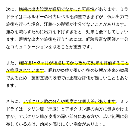
次に、
施術の出力設定が適切でなかった可能性
があります。ミラ
ドライはエネルギーの出力レベルを調整できますが、低い出力で
施術を行った場合、汗腺への影響が十分でないことがあります。
痛みを減らすために出力を下げすぎると、効果も低下してしまい
ます。適切な出力で施術を行うためには、経験豊富な医師と十分
なコミュニケーションを取ることが重要です。
また、
施術後1〜3ヶ月が経過してから改めて効果を評価すること
が推奨されています
。腫れや炎症が引いた後の状態が本来の効果
であるため、施術直後の段階では正確な評価が難しいこともあり
ます。
さらに、
アポクリン腺の分布や密度には個人差があります
。ミラ
ドライはエクリン腺（汗腺）とアポクリン腺の両方に働きかけま
すが、アポクリン腺が皮膚の深い部分にある方や、広い範囲に分
布している方は、効果を感じにくい場合があります。