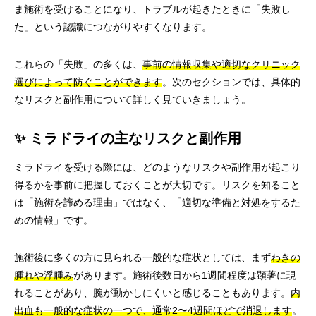
ま施術を受けることになり、トラブルが起きたときに「失敗し
た」という認識につながりやすくなります。
これらの「失敗」の多くは、
事前の情報収集や適切なクリニック
選びによって防ぐことができます
。次のセクションでは、具体的
なリスクと副作用について詳しく見ていきましょう。
✨ ミラドライの主なリスクと副作用
ミラドライを受ける際には、どのようなリスクや副作用が起こり
得るかを事前に把握しておくことが大切です。リスクを知ること
は「施術を諦める理由」ではなく、「適切な準備と対処をするた
めの情報」です。
施術後に多くの方に見られる一般的な症状としては、まず
わきの
腫れや浮腫み
があります。施術後数日から1週間程度は顕著に現
れることがあり、腕が動かしにくいと感じることもあります。
内
出血も一般的な症状の一つで、通常2〜4週間ほどで消退します
。