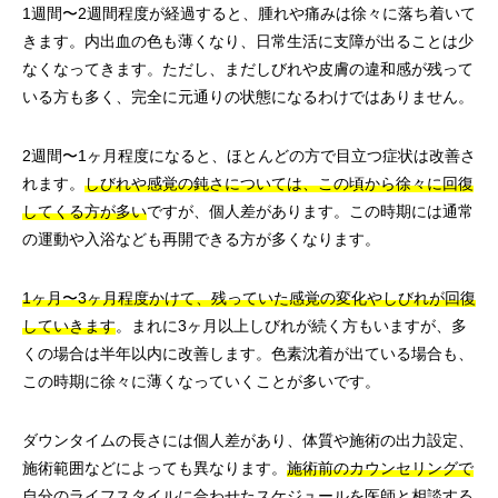
1週間〜2週間程度が経過すると、腫れや痛みは徐々に落ち着いて
きます。内出血の色も薄くなり、日常生活に支障が出ることは少
なくなってきます。ただし、まだしびれや皮膚の違和感が残って
いる方も多く、完全に元通りの状態になるわけではありません。
2週間〜1ヶ月程度になると、ほとんどの方で目立つ症状は改善さ
れます。
しびれや感覚の鈍さについては、この頃から徐々に回復
してくる方が多い
ですが、個人差があります。この時期には通常
の運動や入浴なども再開できる方が多くなります。
1ヶ月〜3ヶ月程度かけて、残っていた感覚の変化やしびれが回復
していきます
。まれに3ヶ月以上しびれが続く方もいますが、多
くの場合は半年以内に改善します。色素沈着が出ている場合も、
この時期に徐々に薄くなっていくことが多いです。
ダウンタイムの長さには個人差があり、体質や施術の出力設定、
施術範囲などによっても異なります。
施術前のカウンセリングで
自分のライフスタイルに合わせたスケジュールを医師と相談する