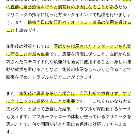
の直前に自己処理を行うと肌荒れの原因になることがある
ため、
クリニックの指示に従った方法・タイミングで処理を行いましょ
う。また、
施術当日は制汗剤やデオドラント製品の使用を避ける
こと
も重要です。
施術後の対策としては、
医師から指示されたアフターケアを忠実
に守ることが最も重要
です。患部を清潔に保つこと、医師から処
方されたステロイド剤や鎮痛剤を適切に使用すること、激しい運
動や飲酒を避けることなど、術後の指示をしっかりと守ることで
回復を早め、トラブルを防ぐことができます。
また、
施術後に異常を感じた場合は、自己判断で放置せず、すぐ
にクリニックに連絡することが重要
です。「これくらいなら大丈
夫だろう」と思って放置した結果、トラブルが深刻化するケース
もあります。アフターフォローの体制が整っているクリニックを
選ぶことで、何か問題が起きた際にも迅速に対応してもらえま
す。