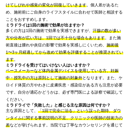
けてしびれや感覚の変化が回復していきます
。個人差があるた
め、施術前にご自身のライフスタイルに合わせて医師と相談する
ことをおすすめします。
ミラドライは1回の施術で効果が出ますか？
多くの方は1回の施術で効果を実感できますが、
汗腺の数が多い
方や分布が広い方は、1回では不十分な場合もあります
。また施
術直後は腫れや炎症の影響で効果を実感しにくいため、
施術後
1〜3ヶ月経過してから改めて効果を評価することが推奨されてい
ます
。
ミラドライを受けてはいけない人はいますか？
ペースメーカーなど体内金属デバイスを使用している方、妊娠
中・授乳中の方は原則として施術の対象外
となります。また、ケ
ロイド体質の方やわきに皮膚疾患・感染症がある方も注意が必要
です。自分が適応かどうかは、必ず専門医による診察で確認して
ください。
ミラドライで「失敗した」と感じる主な原因は何ですか？
主な原因として、
「1回で完全に治る」という誤った期待、ダウ
ンタイムに関する事前説明の不足、クリニックや医師の技術力の
差
などが挙げられます。当院では丁寧なカウンセリングを通じて