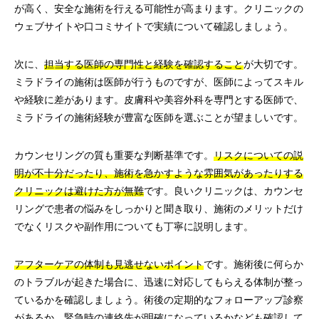
が高く、安全な施術を行える可能性が高まります。クリニックの
ウェブサイトや口コミサイトで実績について確認しましょう。
次に、
担当する医師の専門性と経験を確認すること
が大切です。
ミラドライの施術は医師が行うものですが、医師によってスキル
や経験に差があります。皮膚科や美容外科を専門とする医師で、
ミラドライの施術経験が豊富な医師を選ぶことが望ましいです。
カウンセリングの質も重要な判断基準です。
リスクについての説
明が不十分だったり、施術を急かすような雰囲気があったりする
クリニックは避けた方が無難
です。良いクリニックは、カウンセ
リングで患者の悩みをしっかりと聞き取り、施術のメリットだけ
でなくリスクや副作用についても丁寧に説明します。
アフターケアの体制も見逃せないポイント
です。施術後に何らか
のトラブルが起きた場合に、迅速に対応してもらえる体制が整っ
ているかを確認しましょう。術後の定期的なフォローアップ診察
があるか、緊急時の連絡先が明確になっているかなども確認して