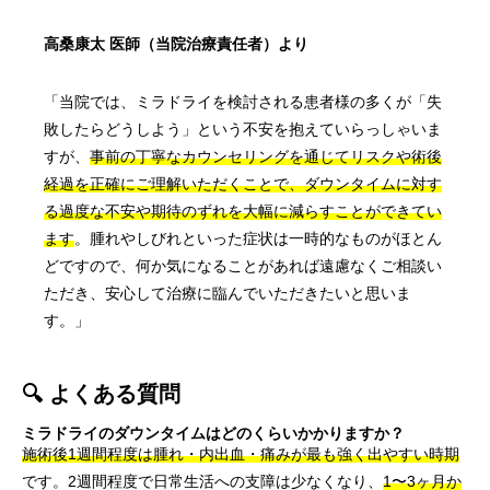
高桑康太 医師（当院治療責任者）より
「当院では、ミラドライを検討される患者様の多くが「失
敗したらどうしよう」という不安を抱えていらっしゃいま
すが、
事前の丁寧なカウンセリングを通じてリスクや術後
経過を正確にご理解いただくことで、ダウンタイムに対す
る過度な不安や期待のずれを大幅に減らすことができてい
ます
。腫れやしびれといった症状は一時的なものがほとん
どですので、何か気になることがあれば遠慮なくご相談い
ただき、安心して治療に臨んでいただきたいと思いま
す。」
🔍 よくある質問
ミラドライのダウンタイムはどのくらいかかりますか？
施術後1週間程度は腫れ・内出血・痛みが最も強く出やすい時期
です。2週間程度で日常生活への支障は少なくなり、
1〜3ヶ月か