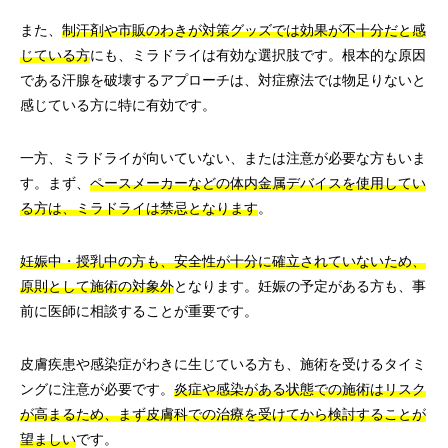
また、
制汗剤や市販のわきが対策グッズでは効果が不十分だと感
じている方
にも、ミラドライは有効な選択肢です。根本的な原因
である汗腺を破壊するアプローチは、対症療法では物足りないと
感じている方に特に有効です。
一方、ミラドライが向いていない、または注意が必要な方もいま
す。まず、
ペースメーカーなどの体内金属デバイスを使用してい
る方は、ミラドライは禁忌となります
。
妊娠中・授乳中の方も、安全性が十分に確立されていないため、
原則として施術の対象外
となります。妊娠の予定がある方も、事
前に医師に相談することが重要です。
皮膚疾患や感染症がわきに生じている方も、施術を受けるタイミ
ングに注意が必要です。
炎症や感染がある状態での施術はリスク
が高まるため、まず皮膚科での治療を受けてから検討することが
望ましい
です。