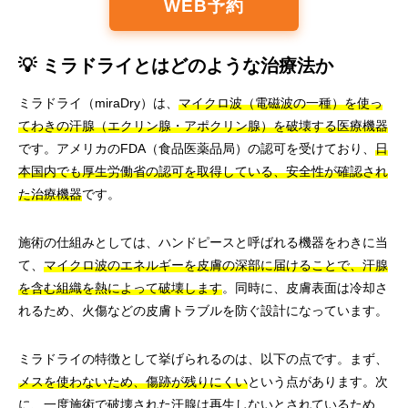
WEB予約
💡 ミラドライとはどのような治療法か
ミラドライ（miraDry）は、
マイクロ波（電磁波の一種）を使っ
てわきの汗腺（エクリン腺・アポクリン腺）を破壊する医療機器
です。アメリカのFDA（食品医薬品局）の認可を受けており、
日
本国内でも厚生労働省の認可を取得している、安全性が確認され
た治療機器
です。
施術の仕組みとしては、ハンドピースと呼ばれる機器をわきに当
て、
マイクロ波のエネルギーを皮膚の深部に届けることで、汗腺
を含む組織を熱によって破壊します
。同時に、皮膚表面は冷却さ
れるため、火傷などの皮膚トラブルを防ぐ設計になっています。
ミラドライの特徴として挙げられるのは、以下の点です。まず、
メスを使わないため、傷跡が残りにくい
という点があります。次
に、一度施術で破壊された汗腺は再生しないとされているため、