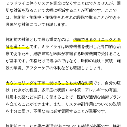
ミラドライに伴うリスクを完全になくすことはできませんが、適
切な対策を取ることで大幅に軽減することが可能です。ここで
は、施術前・施術中・施術後それぞれの段階で取ることができる
具体的な対策について解説します。
施術前の対策として最も重要なのは、
信頼できるクリニックと医
師を選ぶこと
です。ミラドライは医療機器を使用した専門的な治
療であるため、経験豊富な医師が在籍する医療機関で受けること
が基本です。価格だけで選ぶのではなく、医師の経験・実績、施
設の環境、アフターケアの体制なども確認しましょう。
カウンセリングを丁寧に受けることも大切な対策
です。自分の症
状（わきがの程度、多汗症の状態）や体質、アレルギーの有無、
服用中の薬などを詳しく伝えることで、医師が適切な施術プラン
を立てることができます。また、リスクや副作用についての説明
を十分に受け、不明な点は必ず質問することが重要です。
施術前には、わき毛の処理方法についても確認が必要です。
施術