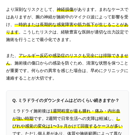
より深刻なリスクとして、
神経損傷
があります。まれなケースで
はありますが、腕の神経が施術中のマイクロ波によって影響を受
け、
一時的または長期的な感覚障害や筋力低下が生じることがあ
ります
。こうしたリスクは、経験豊富な医師が適切な出力設定で
施術を行うことで最小化できます。
また、
アレルギー反応や感染症のリスクも完全には排除できませ
ん
。施術後の傷口からの感染を防ぐため、清潔な状態を保つこと
が重要です。何らかの異常を感じた場合は、早めにクリニックに
連絡することが大切です。
Q. ミラドライのダウンタイムはどのくらい続きますか？
ミラドライ施術後は
1週間程度が最も腫れ・痛み・内出血
が強い時期
です。2週間で日常生活への支障は軽減し、
し
びれや感覚の変化は1〜3ヶ月かけて回復するケースが多い
です。ただし個人差があり、体質や施術範囲によって異な