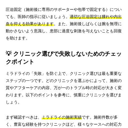
圧迫固定（施術後に専用のサポーターや包帯で固定する）につい
ても、医師の指示に従いましょう。
適切な圧迫固定は腫れや内出
血を抑える効果があります
。また、施術後しばらくは腕を無理に
動かさないよう意識し、患部に過度な刺激を与えないことも回復
を助けます。
💡 クリニック選びで失敗しないためのチェッ
クポイント
ミラドライの「失敗」を防ぐ上で、クリニック選びは最も重要な
ステップの一つです。どのクリニックを選ぶかによって、施術の
質やアフターケアの内容、万が一のトラブル時の対応が大きく変
わります。以下のポイントを参考に、慎重にクリニックを選びま
しょう。
まず確認すべきは、
ミラドライの施術実績
です。施術件数が多
く、豊富な経験を持つクリニックほど、様々なケースへの対応力