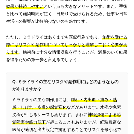
効果が持続しやすい
という点も大きなメリットです。また、手術
と比べて施術時間が短く、日帰りで受けられるため、仕事や日常
生活への影響が比較的少ないのも魅力です。
ただし、ミラドライはあくまでも医療行為であり、
施術を受ける
際にはリスクや副作用についてしっかりと理解しておく必要があ
ります
。施術前に十分な情報収集を行うことが、満足のいく結果
を得るための第一歩と言えるでしょう。
Q. ミラドライの主なリスクや副作用にはどのようなもの
がありますか？
ミラドライの主な副作用には、
腫れ・内出血・痛み・熱
感・しびれ・皮膚の感覚変化
などがあります。水疱や色素
沈着が生じるケースもあります。まれに
神経損傷による感
覚障害や筋力低下
が起こることもありますが、経験豊富な
医師が適切な出力設定で施術することでリスクを最小化で