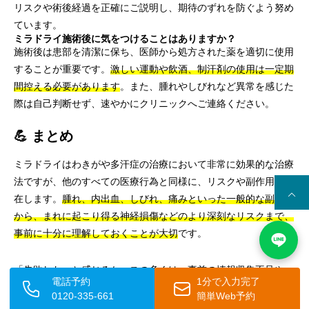
リスクや術後経過を正確にご説明し、期待のずれを防ぐよう努め
ています。
ミラドライ施術後に気をつけることはありますか？
施術後は患部を清潔に保ち、医師から処方された薬を適切に使用
することが重要です。
激しい運動や飲酒、制汗剤の使用は一定期
間控える必要があります
。また、腫れやしびれなど異常を感じた
際は自己判断せず、速やかにクリニックへご連絡ください。
💪 まとめ
ミラドライはわきがや多汗症の治療において非常に効果的な治療
法ですが、他のすべての医療行為と同様に、リスクや副作用が存
在します。
腫れ、内出血、しびれ、痛みといった一般的な副作用
から、まれに起こり得る神経損傷などのより深刻なリスクまで、
事前に十分に理解しておくことが大切
です。
「失敗した」と感じるケースの多くは、
事前の情報収集不足や、
電話予約
1分で入力完了
クリニック・医師選びの失敗に起因していることが少なくありま
0120-335-661
簡単Web予約
せん
。信頼できる医師のもとで適切なカウンセリングを受け、リ