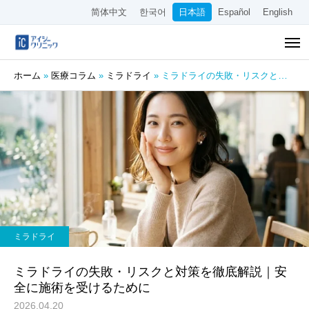
简体中文
한국어
日本語
Español
English
ホーム
»
医療コラム
»
ミラドライ
»
ミラドライの失敗・リスクと対策を徹底解説｜安全に施術を受けるために
ミラドライ
ミラドライの失敗・リスクと対策を徹底解説｜安
全に施術を受けるために
2026.04.20