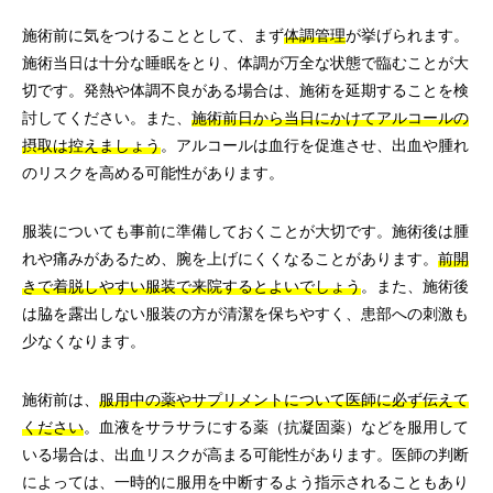
施術前に気をつけることとして、まず
体調管理
が挙げられます。
施術当日は十分な睡眠をとり、体調が万全な状態で臨むことが大
切です。発熱や体調不良がある場合は、施術を延期することを検
討してください。また、
施術前日から当日にかけてアルコールの
摂取は控えましょう
。アルコールは血行を促進させ、出血や腫れ
のリスクを高める可能性があります。
服装についても事前に準備しておくことが大切です。施術後は腫
れや痛みがあるため、腕を上げにくくなることがあります。
前開
きで着脱しやすい服装で来院するとよいでしょう
。また、施術後
は脇を露出しない服装の方が清潔を保ちやすく、患部への刺激も
少なくなります。
施術前は、
服用中の薬やサプリメントについて医師に必ず伝えて
ください
。血液をサラサラにする薬（抗凝固薬）などを服用して
いる場合は、出血リスクが高まる可能性があります。医師の判断
によっては、一時的に服用を中断するよう指示されることもあり