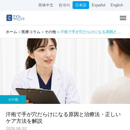
简体中文
한국어
日本語
Español
English
ホーム
»
医療コラム
»
その他
»
汗疱で手が穴だらけになる原因と治療法・正しいケア方法を解説
その他
汗疱で手が穴だらけになる原因と治療法・正しい
ケア方法を解説
2026.06.02