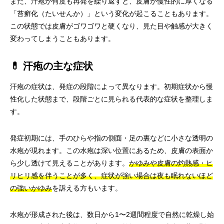
また、汗疱が何度も再発を繰り返すと、皮膚が慢性的に厚くなる
「苔癬化（たいせんか）」という変化が起こることもあります。
この状態では皮膚がゴワゴワと硬くなり、見た目や触感が大きく
変わってしまうこともあります。
💊 汗疱の主な症状
汗疱の症状は、発症の段階によって異なります。初期症状から慢
性化した状態まで、段階ごとに見られる代表的な症状を整理しま
す。
発症初期には、手のひらや指の側面・足の裏などに小さな透明の
水疱が現れます。この水疱は深い位置にあるため、皮膚の表面か
ら少し透けて見えることがあります。
かゆみや皮膚の灼熱感・ヒ
リヒリ感を伴うことが多く、症状が強い場合は夜も眠れないほど
の強いかゆみ
を訴える方もいます。
水疱が形成された後は、数日から1〜2週間程度で自然に乾燥し始