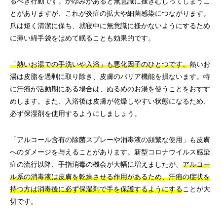
るべき行動です。かゆみがあると無意識に搔きむしってしまうこ
とがありますが、これが炎症の拡大や細菌感染につながります。
爪は短く清潔に保ち、就寝中に無意識に搔かないようにするため
に薄い綿手袋をはめて眠ることも効果的です。
「熱いお湯での手洗いや入浴」も悪化因子のひとつです。
熱いお
湯は皮脂を過剰に取り除き、皮膚のバリア機能を損ないます。特
に汗疱が活動期にある場合は、ぬるめのお湯を使うことをおすす
めします。また、入浴後は皮膚が乾燥しやすい状態になるため、
必ず保湿剤を使用するようにしましょう。
「アルコール含有の除菌スプレーや消毒液の頻繁な使用」も皮膚
へのダメージを与えることがあります。新型コロナウイルス感染
症の流行以降、手指消毒の機会が大幅に増えましたが、
アルコー
ル系の消毒液は皮膚を乾燥させる作用があるため、汗疱の症状を
持つ方は消毒後に必ず保湿剤で手を保護するようにする
ことが大
切です。