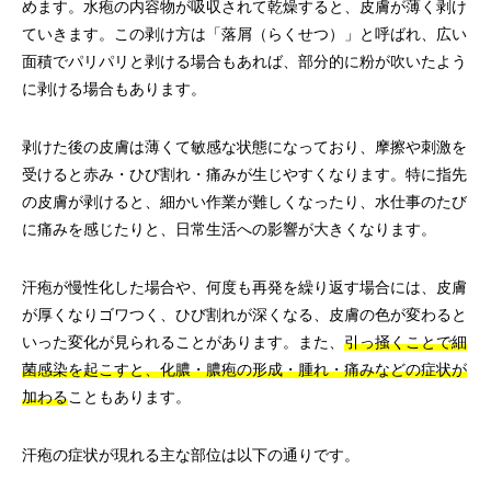
めます。水疱の内容物が吸収されて乾燥すると、皮膚が薄く剥け
ていきます。この剥け方は「落屑（らくせつ）」と呼ばれ、広い
面積でパリパリと剥ける場合もあれば、部分的に粉が吹いたよう
に剥ける場合もあります。
剥けた後の皮膚は薄くて敏感な状態になっており、摩擦や刺激を
受けると赤み・ひび割れ・痛みが生じやすくなります。特に指先
の皮膚が剥けると、細かい作業が難しくなったり、水仕事のたび
に痛みを感じたりと、日常生活への影響が大きくなります。
汗疱が慢性化した場合や、何度も再発を繰り返す場合には、皮膚
が厚くなりゴワつく、ひび割れが深くなる、皮膚の色が変わると
いった変化が見られることがあります。また、
引っ掻くことで細
菌感染を起こすと、化膿・膿疱の形成・腫れ・痛みなどの症状が
加わる
こともあります。
汗疱の症状が現れる主な部位は以下の通りです。