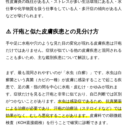
性皮膚炎の既往がある人・ストレスが多い生活環境にある人・水
仕事や化学物質を扱う仕事をしている人・多汗症の傾向がある人
などが挙げられます。
⚠️ 汗疱と似た皮膚疾患との見分け方
手や足に水疱や穴のような見た目の変化が現れる皮膚疾患は汗疱
だけではありません。症状が似ている他の皮膚疾患と混同される
ことも多いため、主な鑑別疾患について解説します。
まず、最も混同されやすいのが「水虫（白癬）」です。水虫は白
癬菌という真菌（カビの一種）が皮膚に感染することで起こる疾
患で、足の裏・指の間を中心に水疱・皮むけ・かゆみが現れま
す。症状だけを見ると汗疱と非常に似ており、自己判断では区別
がつかないことがあります。
水虫は感染症であるため、抗真菌薬
による治療が必要であり、汗疱の治療法（ステロイドなど）では
効果がなく、むしろ悪化することがあります。
皮膚科での顕微鏡
検査（KOH直接鏡検）を行うことで確実に診断できます。