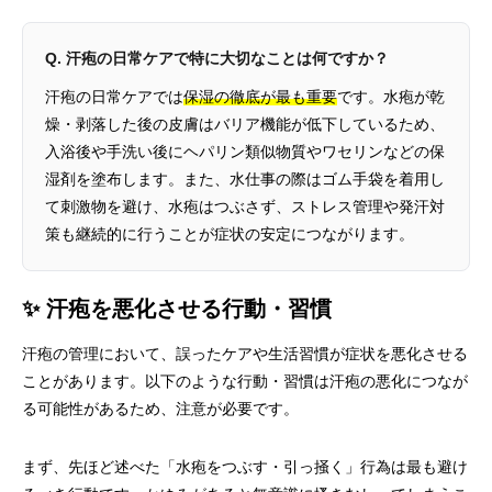
Q. 汗疱の日常ケアで特に大切なことは何ですか？
汗疱の日常ケアでは
保湿の徹底が最も重要
です。水疱が乾
燥・剥落した後の皮膚はバリア機能が低下しているため、
入浴後や手洗い後にヘパリン類似物質やワセリンなどの保
湿剤を塗布します。また、水仕事の際はゴム手袋を着用し
て刺激物を避け、水疱はつぶさず、ストレス管理や発汗対
策も継続的に行うことが症状の安定につながります。
✨ 汗疱を悪化させる行動・習慣
汗疱の管理において、誤ったケアや生活習慣が症状を悪化させる
ことがあります。以下のような行動・習慣は汗疱の悪化につなが
る可能性があるため、注意が必要です。
まず、先ほど述べた「水疱をつぶす・引っ掻く」行為は最も避け