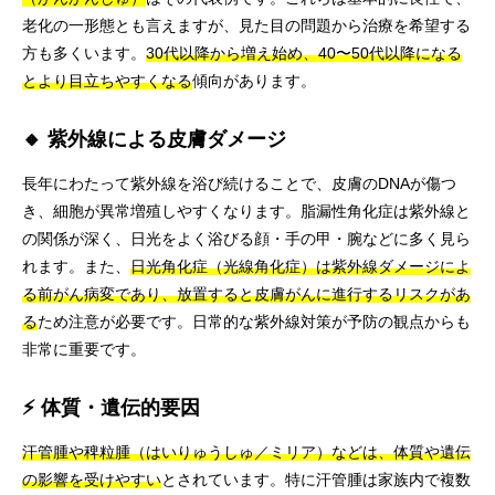
老化の一形態とも言えますが、見た目の問題から治療を希望する
方も多くいます。
30代以降から増え始め、40〜50代以降になる
とより目立ちやすくなる
傾向があります。
🔸 紫外線による皮膚ダメージ
長年にわたって紫外線を浴び続けることで、皮膚のDNAが傷つ
き、細胞が異常増殖しやすくなります。脂漏性角化症は紫外線と
の関係が深く、日光をよく浴びる顔・手の甲・腕などに多く見ら
れます。また、
日光角化症（光線角化症）は紫外線ダメージによ
る前がん病変であり、放置すると皮膚がんに進行するリスクがあ
る
ため注意が必要です。日常的な紫外線対策が予防の観点からも
非常に重要です。
⚡ 体質・遺伝的要因
汗管腫や稗粒腫（はいりゅうしゅ／ミリア）などは、体質や遺伝
の影響を受けやすい
とされています。特に汗管腫は家族内で複数