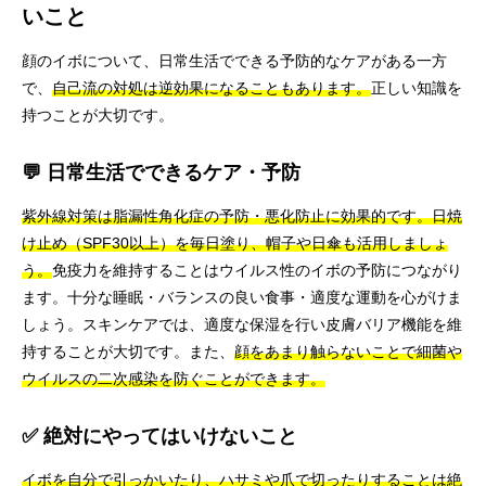
いこと
顔のイボについて、日常生活でできる予防的なケアがある一方
で、
自己流の対処は逆効果になることもあります。
正しい知識を
持つことが大切です。
💬 日常生活でできるケア・予防
紫外線対策は脂漏性角化症の予防・悪化防止に効果的です。日焼
け止め（SPF30以上）を毎日塗り、帽子や日傘も活用しましょ
う。
免疫力を維持することはウイルス性のイボの予防につながり
ます。十分な睡眠・バランスの良い食事・適度な運動を心がけま
しょう。スキンケアでは、適度な保湿を行い皮膚バリア機能を維
持することが大切です。また、
顔をあまり触らないことで細菌や
ウイルスの二次感染を防ぐことができます。
✅ 絶対にやってはいけないこと
イボを自分で引っかいたり、ハサミや爪で切ったりすることは絶