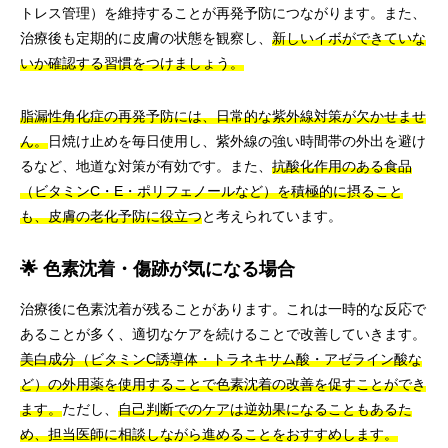
トレス管理）を維持することが再発予防につながります。また、
治療後も定期的に皮膚の状態を観察し、
新しいイボができていな
いか確認する習慣をつけましょう。
脂漏性角化症の再発予防には、日常的な紫外線対策が欠かせませ
ん。
日焼け止めを毎日使用し、紫外線の強い時間帯の外出を避け
るなど、地道な対策が有効です。また、
抗酸化作用のある食品
（ビタミンC・E・ポリフェノールなど）を積極的に摂ること
も、皮膚の老化予防に役立つ
と考えられています。
🌟 色素沈着・傷跡が気になる場合
治療後に色素沈着が残ることがあります。これは一時的な反応で
あることが多く、適切なケアを続けることで改善していきます。
美白成分（ビタミンC誘導体・トラネキサム酸・アゼライン酸な
ど）の外用薬を使用することで色素沈着の改善を促すことができ
ます。
ただし、
自己判断でのケアは逆効果になることもあるた
め、担当医師に相談しながら進めることをおすすめします。