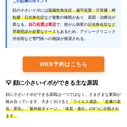
この記事のポイント
顔の小さいイボには
脂漏性角化症・扁平疣贅・汗管腫・稗
粒腫・日光角化症
など複数の種類があり、原因・治療法が
異なる。
自己処置は禁忌
で、前がん病変の
日光角化症など
早期受診が必要なケース
もあるため、アイシークリニック
渋谷院など専門医への相談が推奨される。
WEB予約はこちら
💡 顔に小さいイボができる主な原因
顔に小さいイボができる原因は一つではなく、さまざまな要因が
絡み合っています。大きく分けると
「ウイルス感染」「皮膚の老
化・変化」「紫外線ダメージ」「体質・遺伝」の4つに分類され
ます。