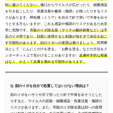
対に避けてください。
傷口からウイルスが広がったり、細菌感染
を引き起こしたり、色素沈着や瘢痕（傷跡）が残ったりするリス
クがあります。稗粒腫（ミリア）を自分で針で突いて中身を出そ
うとする方もいますが、これも感染や傷跡のリスクがあるため非
常に危険です。
市販のイボ除去薬（サリチル酸絆創膏など）は手
足のイボ用であり、顔面に使用すると刺激が強すぎて炎症を起こ
す可能性があります。顔のイボへの使用は避けましょう。
民間療
法として「にんにくの汁を塗る」「お酢を塗る」などの方法をイ
ンターネット上で見かけることがありますが、
皮膚科学的な根拠
はなく、かえって皮膚を傷める可能性があります。
Q. 顔のイボを自分で処置してはいけない理由は？
顔のイボをハサミや爪で切ったり針で中身を出そうとした
りすると、ウイルスの拡散・細菌感染・色素沈着・傷跡の
リスクがあります。また、市販のイボ除去薬は顔への使用