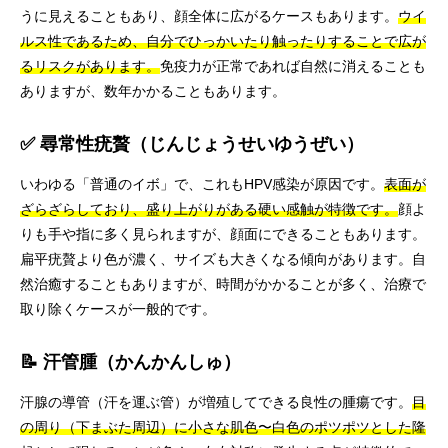
うに見えることもあり、顔全体に広がるケースもあります。
ウイ
ルス性であるため、自分でひっかいたり触ったりすることで広が
るリスクがあります。
免疫力が正常であれば自然に消えることも
ありますが、数年かかることもあります。
✅ 尋常性疣贅（じんじょうせいゆうぜい）
いわゆる「普通のイボ」で、これもHPV感染が原因です。
表面が
ざらざらしており、盛り上がりがある硬い感触が特徴です。
顔よ
りも手や指に多く見られますが、顔面にできることもあります。
扁平疣贅より色が濃く、サイズも大きくなる傾向があります。自
然治癒することもありますが、時間がかかることが多く、治療で
取り除くケースが一般的です。
📝 汗管腫（かんかんしゅ）
汗腺の導管（汗を運ぶ管）が増殖してできる良性の腫瘍です。
目
の周り（下まぶた周辺）に小さな肌色〜白色のポツポツとした隆