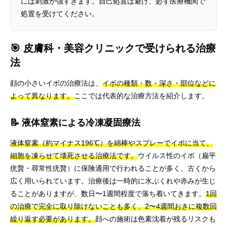
には刺激が強すぎます。自己処置は避け、必ず医療機関で
処置を受けてください。
🎯 皮膚科・美容クリニックで受けられる治療
法
顔の小さいイボの治療法は、
イボの種類・数・深さ・部位などに
よって異なります。
ここでは代表的な治療方法を紹介します。
📝 液体窒素による冷凍凝固療法
液体窒素（約マイナス196℃）を綿棒やスプレーでイボに当て、
細胞を凍らせて壊死させる治療法です。
ウイルス性のイボ（扁平
疣贅・尋常性疣贅）に保険適用で行われることが多く、古くから
広く用いられています。治療後は一時的に水ぶくれや赤みが生じ
ることがありますが、数日〜1週間程度で落ち着いてきます。
1回
の治療で完全に取り除けないことも多く、2〜4週間おきに複数回
繰り返す必要があります。
顔への施術は色素沈着が残るリスクも