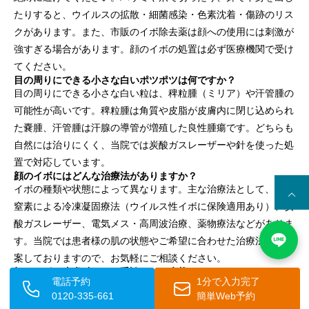
たりすると、ウイルスの拡散・細菌感染・色素沈着・傷跡のリス
クがあります。また、市販のイボ除去薬は顔への使用には刺激が
強すぎる場合があります。顔のイボの処置は必ず医療機関で受け
てください。
目の周りにできる小さな白いポツポツは何ですか？
目の周りにできる小さな白い粒は、稗粒腫（ミリア）や汗管腫の
可能性が高いです。稗粒腫は角質や皮脂が皮膚内に閉じ込められ
た嚢腫、汗管腫は汗腺の導管が増殖した良性腫瘍です。どちらも
自然には治りにくく、当院では炭酸ガスレーザーや針を使った処
置で対応しています。
顔のイボにはどんな治療法がありますか？
イボの種類や状態によって異なります。主な治療法として、液体
窒素による冷凍凝固療法（ウイルス性イボに保険適用あり）、炭
酸ガスレーザー、電気メス・高周波治療、薬物療法などがありま
す。当院では患者様の肌の状態やご希望に合わせた治療法をご提
案しておりますので、お気軽にご相談ください。
顔のイボで皮膚科をすぐ受診すべき症状はありますか？
電話予約
1分で入力完了
以下の場合は早めの受診をおすすめします。①イボの形・色・サ
0120-335-661
簡単Web予約
イズが急に変化した、②触れると出血する・ただれている、③短