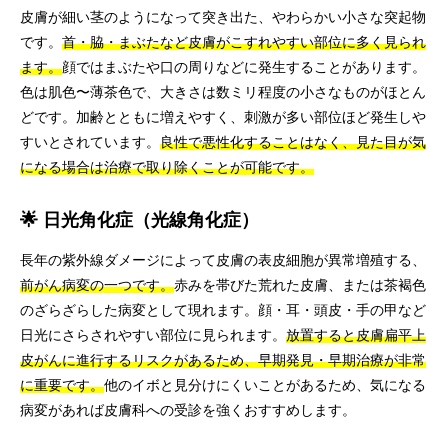
皮膚が細い茎のようになって突き出た、やわらかい小さな突起物
です。
首・脇・まぶたなど皮膚がこすれやすい部位に多く見られ
ます。
顔ではまぶたや口の周りなどに発生することがあります。
色は肌色〜薄茶色で、大きさは数ミリ程度の小さなものがほとん
どです。加齢とともに増えやすく、刺激が多い部位ほど発生しや
すいとされています。
良性で悪性化することはなく、見た目が気
になる場合は治療で取り除くことが可能です。
🌟 日光角化症（光線角化症）
長年の紫外線ダメージによって皮膚の表皮細胞が異常増殖する、
前がん病変の一つです。
赤みを帯びた荒れた皮膚、または茶褐色
のざらざらした病変として現れます。顔・耳・頭皮・手の甲など
日光にさらされやすい部位に見られます。
放置すると皮膚扁平上
皮がんに進行するリスクがあるため、早期発見・早期治療が非常
に重要です。
他のイボと見分けにくいことがあるため、気になる
病変があれば皮膚科への受診を強くおすすめします。