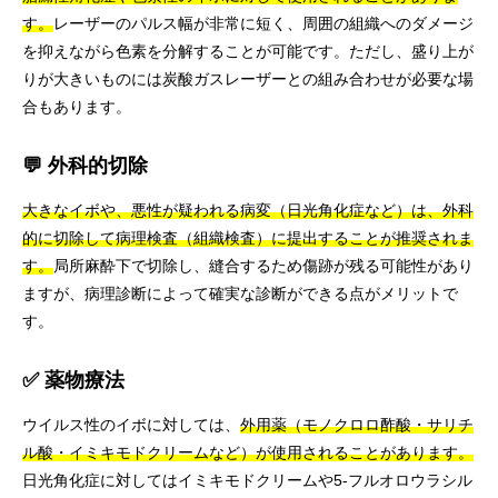
す。
レーザーのパルス幅が非常に短く、周囲の組織へのダメージ
を抑えながら色素を分解することが可能です。ただし、盛り上が
りが大きいものには炭酸ガスレーザーとの組み合わせが必要な場
合もあります。
💬 外科的切除
大きなイボや、悪性が疑われる病変（日光角化症など）は、外科
的に切除して病理検査（組織検査）に提出することが推奨されま
す。
局所麻酔下で切除し、縫合するため傷跡が残る可能性があり
ますが、病理診断によって確実な診断ができる点がメリットで
す。
✅ 薬物療法
ウイルス性のイボに対しては、
外用薬（モノクロロ酢酸・サリチ
ル酸・イミキモドクリームなど）が使用されることがあります。
日光角化症に対してはイミキモドクリームや5-フルオロウラシル