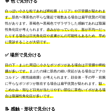
💬 色で見分ける
白っぽい小さな粒であれば稗粒腫（ミリア）や汗管腫が疑われま
す。
肌色〜薄茶色の平らな隆起で複数ある場合は扁平疣贅の可能
性があります。茶褐色〜黒褐色でザラザラした感触であれば脂漏
性角化症が考えられます。
赤みがかっていたり、形が不均一だっ
たりする場合は日光角化症や皮膚がんの可能性もあるため、早め
に受診することが大切です。
✅ 場所で見分ける
目の下・まぶた周辺に小さなポツポツがある場合は汗管腫や稗粒
腫が多いです。
まぶたの縁に肌色の細い突起がある場合はアクロ
コルドン（軟性線維腫）が考えられます。顔全体・手の甲・前腕
に平らなポツポツが散在する場合は扁平疣贅が疑われます。
額・
こめかみ・頬など日光が当たりやすい部位に茶色いイボがある場
合は脂漏性角化症が多いです。
📝 感触・形状で見分ける