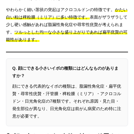
やわらかく細い茎状の突起はアクロコルドンの特徴です。
かたい
白い粒は稗粒腫（ミリア）に多い特徴です。
表面がザラザラして
少し硬い感触があれば脂漏性角化症や尋常性疣贅が考えられま
す。
ツルっとした均一な小さな盛り上がりであれば扁平疣贅の可
能性があります。
Q. 顔にできる小さいイボの種類にはどんなものがありま
すか？
顔にできる代表的なイボの種類は、脂漏性角化症・扁平疣
贅・尋常性疣贅・汗管腫・稗粒腫（ミリア）・アクロコル
ドン・日光角化症の7種類です。それぞれ原因・見た目・
発生部位が異なり、日光角化症は前がん病変のため特に注
意が必要です。