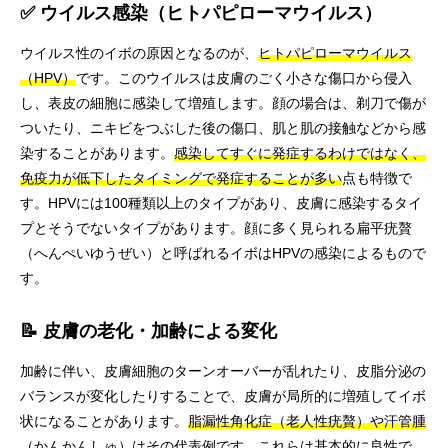
✅ ウイルス感染（ヒトパピローマウイルス）
ウイルス性のイボの原因となるのが、
ヒトパピローマウイルス
（HPV）
です。このウイルスは皮膚のごく小さな傷口から侵入
し、表皮の細胞に感染して増殖します。顔の場合は、剃刀で傷が
ついたり、ニキビをつぶした後の傷口、肌と肌の接触などから感
染することがあります。
感染してすぐに発症するわけではなく、
免疫力が低下したタイミングで発症することが多い
点も特徴で
す。HPVには100種類以上のタイプがあり、皮膚に感染するタイ
プとそうでないタイプがあります。顔に多く見られる扁平疣贅
（へんぺいゆうぜい）と呼ばれるイボはHPVの感染によるもので
す。
📝 皮膚の老化・加齢による変化
加齢に伴い、皮膚細胞のターンオーバーが乱れたり、皮脂分泌の
バランスが変化したりすることで、皮膚が局所的に増殖してイボ
状になることがあります。
脂漏性角化症（老人性疣贅）や汗管腫
（かんかんしゅ）
はその代表例です。これらは基本的に良性で、