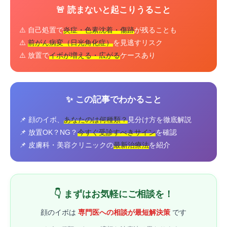
🚨 読まないと起こりうること
⚠️ 自己処置で
炎症・色素沈着・傷跡
が残ることも
⚠️
前がん病変（日光角化症）
を見逃すリスク
⚠️ 放置で
イボが増える・広がる
ケースあり
✨ この記事でわかること
📌 顔のイボ、
あなたのは何種類？
見分け方を徹底解説
📌 放置OK？NG？
今すぐ受診すべきサイン
を確認
📌 皮膚科・美容クリニックの
最新治療法
を紹介
👇 まずはお気軽にご相談を！
顔のイボは
専門医への相談が最短解決策
です