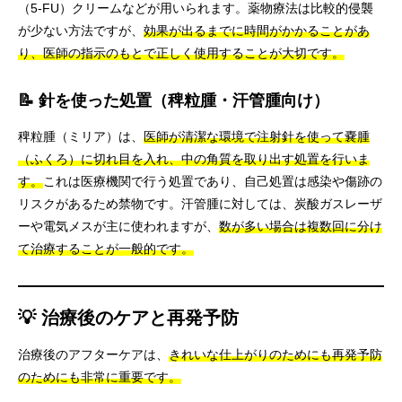
（5-FU）クリームなどが用いられます。薬物療法は比較的侵襲
が少ない方法ですが、
効果が出るまでに時間がかかることがあ
り、医師の指示のもとで正しく使用することが大切です。
📝 針を使った処置（稗粒腫・汗管腫向け）
稗粒腫（ミリア）は、
医師が清潔な環境で注射針を使って嚢腫
（ふくろ）に切れ目を入れ、中の角質を取り出す処置を行いま
す。
これは医療機関で行う処置であり、自己処置は感染や傷跡の
リスクがあるため禁物です。汗管腫に対しては、炭酸ガスレーザ
ーや電気メスが主に使われますが、
数が多い場合は複数回に分け
て治療することが一般的です。
💡 治療後のケアと再発予防
治療後のアフターケアは、
きれいな仕上がりのためにも再発予防
のためにも非常に重要です。