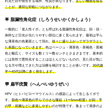
れ見た目や発生する場所、性質が異なります。
正しい種類を知る
ことが、適切な対処につながります。
🌟 脂漏性角化症（しろうせいかくかしょう）
一般的に「老人性イボ」とも呼ばれる脂漏性角化症は、顔・頭・
体幹など日光が当たりやすい部位に多く見られます。最初は平ら
な薄茶色の色素斑として現れ、
徐々に盛り上がってザラザラとし
た表面になっていきます。
色はベージュ・薄茶色・茶褐色・黒褐
色と幅広く、サイズも数ミリ〜数センチとさまざまです。基本的
には良性で悪性化することはほとんどないものの、見た目が気に
なる方や増えてきた方は治療を検討することが多いです。
30代後
半〜40代以降に多く発生します。
💬 扁平疣贅（へんぺいゆうぜい）
HPV（ヒトパピローマウイルス）の感染によって生じるイボで
す。
肌色〜薄茶色の平らで小さな隆起（1〜5mm程度）が顔・手
の甲・前腕などに多発しやすい
のが特徴です。集まって発疹のよ