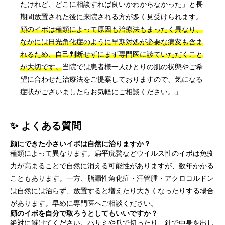
たけれど、どこに相談すれば良いかわからなかった」と長
期間放置された後に来院される方が多く見受けられます。
顔のイボは種類によって原因も治療法もまったく異なり、
なかには日光角化症のように早期対処が必要な病変も含ま
れるため、自己判断せずにまず専門医に診ていただくこと
が大切です。
当院では患者様一人ひとりの肌の状態やご希
望に合わせた治療法をご提案しておりますので、気になる
症状がございましたらお気軽にご相談ください。」
✨ よくある質問
顔にできた小さいイボは自然に治りますか？
種類によって異なります。扁平疣贅などウイルス性のイボは免疫
力が高まることで自然に消える可能性がありますが、数年かかる
こともあります。一方、脂漏性角化症・汗管腫・アクロコルドン
は自然には治らず、放置すると増えたり大きくなったりする場合
があります。早めに専門医へご相談ください。
顔のイボを自分で取ろうとしてもいいですか？
絶対に避けてください。ハサミや爪で切ったり、針で中身を出し