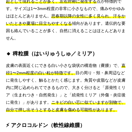
起として現れることが多く、左右対称に発生する
点が特徴的で
す。サイズは1〜3mm程度の非常に小さなもので、痛みやかゆみ
はほとんどありません。
思春期以降の女性に多く見られ、汗をか
いたときや夏場に目立ちやすくなる
傾向があります。遺伝的な要
因も絡んでいることが多く、自然に消えることはほとんどありま
せん。
🔸 稗粒腫（はいりゅうしゅ／ミリア）
皮膚の表面近くにできる白い小さな袋状の構造物（嚢腫）で、
直
径1〜2mm程度の白い粒が特徴です。
目の周り・頬・鼻周辺など
に発生しやすく、触るとかたく感じます。角質や皮脂などが皮膚
内に閉じ込められてできるもので、大きく分けると「原発性ミリ
ア（生まれつき・自然発生）」と「続発性ミリア（外傷・炎症後
に発生）」があります。
ニキビの白い芯に似ていますが別物で、
自分で押し出そうとすると皮膚を傷める可能性があります。
⚡ アクロコルドン（軟性線維腫）