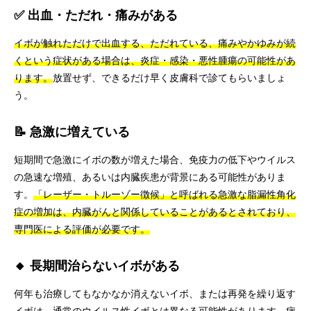
✅ 出血・ただれ・痛みがある
イボが触れただけで出血する、ただれている、痛みやかゆみが続
くという症状がある場合は、炎症・感染・悪性腫瘍の可能性があ
ります。
放置せず、できるだけ早く皮膚科で診てもらいましょ
う。
📝 急激に増えている
短期間で急激にイボの数が増えた場合、免疫力の低下やウイルス
の急速な増殖、あるいは内臓疾患が背景にある可能性がありま
す。
「レーザー・トルーゾー徴候」と呼ばれる急激な脂漏性角化
症の増加は、内臓がんと関係していることがあるとされており、
専門医による評価が必要です。
🔸 長期間治らないイボがある
何年も治療してもなかなか消えないイボ、または再発を繰り返す
イボは、
通常のウイルス性イボとは異なる可能性があります。
病