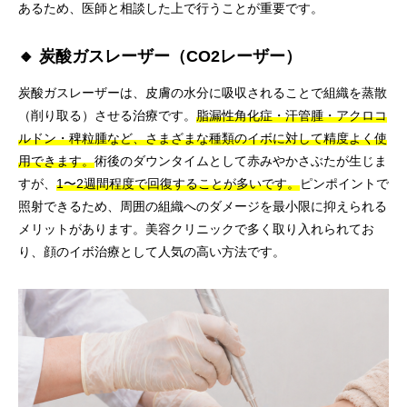
あるため、医師と相談した上で行うことが重要です。
🔸 炭酸ガスレーザー（CO2レーザー）
炭酸ガスレーザーは、皮膚の水分に吸収されることで組織を蒸散
（削り取る）させる治療です。
脂漏性角化症・汗管腫・アクロコ
ルドン・稗粒腫など、さまざまな種類のイボに対して精度よく使
用できます。
術後のダウンタイムとして赤みやかさぶたが生じま
すが、
1〜2週間程度で回復することが多いです。
ピンポイントで
照射できるため、周囲の組織へのダメージを最小限に抑えられる
メリットがあります。美容クリニックで多く取り入れられてお
り、顔のイボ治療として人気の高い方法です。