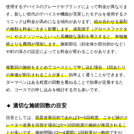
使用するデバイスのグレードやブランドによって料金が異なりま
す。新しい世代のデバイスや機能が充実したモデルを使用するク
リニックは料金が高めになる傾向があります。
組み合わせる薬剤
の種類も料金に大きく影響します。成長因子（グロースファクタ
ー）やエクソソームといった高機能な薬剤を導入すると、単独施
術よりも費用が増加します。
施術部位（顔全体か部分的かなど）
や針の深さの設定によっても料金が変わることがあります。
複数回の施術をまとめてコースとして申し込む場合、1回あたり
の単価が割引されることが多く、
効率よく通うことができます。
ダーマペンはある程度の回数を重ねることで効果が定着するた
め、コースでの申し込みを検討する方も多いです。
🔸 適切な施術回数の目安
目安としては、
肌質改善目的であれば3〜5回程度、ニキビ跡のク
レーター改善を目指す場合は5〜10回程度の施術が推奨されるこ
とが多いです。
施術間隔は
2〜4週間に1回程度が一般的
ですが、