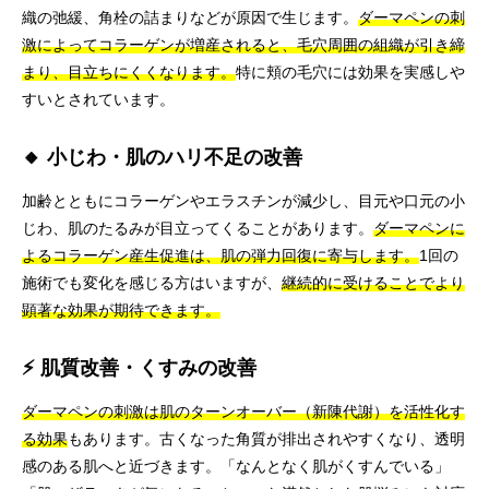
織の弛緩、角栓の詰まりなどが原因で生じます。
ダーマペンの刺
激によってコラーゲンが増産されると、毛穴周囲の組織が引き締
まり、目立ちにくくなります。
特に頬の毛穴には効果を実感しや
すいとされています。
🔸 小じわ・肌のハリ不足の改善
加齢とともにコラーゲンやエラスチンが減少し、目元や口元の小
じわ、肌のたるみが目立ってくることがあります。
ダーマペンに
よるコラーゲン産生促進は、肌の弾力回復に寄与します。
1回の
施術でも変化を感じる方はいますが、
継続的に受けることでより
顕著な効果が期待できます。
⚡ 肌質改善・くすみの改善
ダーマペンの刺激は肌のターンオーバー（新陳代謝）を活性化す
る効果
もあります。古くなった角質が排出されやすくなり、透明
感のある肌へと近づきます。「なんとなく肌がくすんでいる」