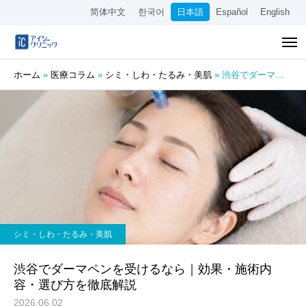
简体中文
한국어
日本語
Español
English
ホーム
»
医療コラム
»
シミ・しわ・たるみ・美肌
»
渋谷でダーマペンを受けるなら｜効果・施術内容・選び方を徹底解説
シミ・しわ・たるみ・美肌
渋谷でダーマペンを受けるなら｜効果・施術内
容・選び方を徹底解説
2026.06.02