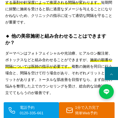
する薬剤や針深度によって推奨される間隔が変わります。
短期間
に頻繁に施術を受けると肌に過度なダメージを与えることになり
かねないため、クリニックの指示に従って適切な間隔を守ること
が重要です。
🔸 他の美容施術と組み合わせることはできます
か？
ダーマペンはフォトフェイシャルや光治療、ヒアルロン酸注射、
ボトックスなどと組み合わせることができますが、
施術の順番や
間隔については医師の指示が必要です。
複数の施術を同日に行う
場合と、間隔を空けて行う場合があり、それぞれメリットとデメ
リットがあります。トータルな肌改善を目指すなら、まず自分の
悩みを整理した上でカウンセリングを受け、総合的な治療計画を
立ててもらうのが最善です。
⚡ 男性でもダーマペンを受けられますか？
電話予約
1分で入力完了
0120-335-661
簡単Web予約
もちろん受けることができます。
ニキビ跡や毛穴の開きに悩む男