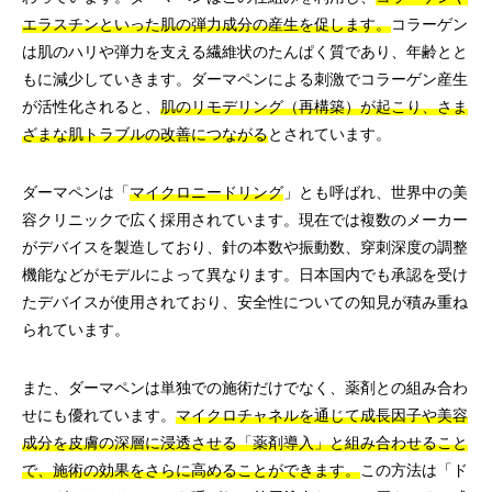
エラスチンといった肌の弾力成分の産生を促します。
コラーゲン
は肌のハリや弾力を支える繊維状のたんぱく質であり、年齢とと
もに減少していきます。ダーマペンによる刺激でコラーゲン産生
が活性化されると、
肌のリモデリング（再構築）が起こり、さま
ざまな肌トラブルの改善につながる
とされています。
ダーマペンは「
マイクロニードリング
」とも呼ばれ、世界中の美
容クリニックで広く採用されています。現在では複数のメーカー
がデバイスを製造しており、針の本数や振動数、穿刺深度の調整
機能などがモデルによって異なります。日本国内でも承認を受け
たデバイスが使用されており、安全性についての知見が積み重ね
られています。
また、ダーマペンは単独での施術だけでなく、薬剤との組み合わ
せにも優れています。
マイクロチャネルを通じて成長因子や美容
成分を皮膚の深層に浸透させる「薬剤導入」と組み合わせること
で、施術の効果をさらに高めることができます。
この方法は「ド