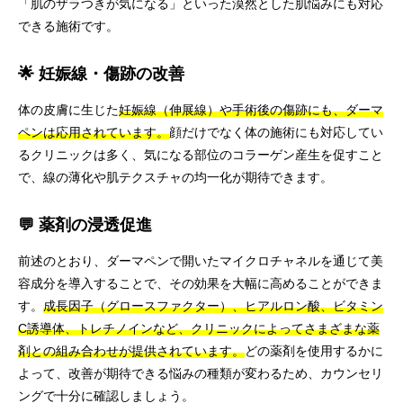
「肌のザラつきが気になる」といった漠然とした肌悩みにも対応
できる施術です。
🌟 妊娠線・傷跡の改善
体の皮膚に生じた
妊娠線（伸展線）や手術後の傷跡にも、ダーマ
ペンは応用されています。
顔だけでなく体の施術にも対応してい
るクリニックは多く、気になる部位のコラーゲン産生を促すこと
で、線の薄化や肌テクスチャの均一化が期待できます。
💬 薬剤の浸透促進
前述のとおり、ダーマペンで開いたマイクロチャネルを通じて美
容成分を導入することで、その効果を大幅に高めることができま
す。
成長因子（グロースファクター）、ヒアルロン酸、ビタミン
C誘導体、トレチノインなど、クリニックによってさまざまな薬
剤との組み合わせが提供されています。
どの薬剤を使用するかに
よって、改善が期待できる悩みの種類が変わるため、カウンセリ
ングで十分に確認しましょう。