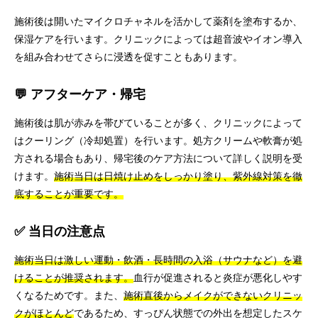
施術後は開いたマイクロチャネルを活かして薬剤を塗布するか、
保湿ケアを行います。クリニックによっては超音波やイオン導入
を組み合わせてさらに浸透を促すこともあります。
💬 アフターケア・帰宅
施術後は肌が赤みを帯びていることが多く、クリニックによって
はクーリング（冷却処置）を行います。処方クリームや軟膏が処
方される場合もあり、帰宅後のケア方法について詳しく説明を受
けます。
施術当日は日焼け止めをしっかり塗り、紫外線対策を徹
底することが重要です。
✅ 当日の注意点
施術当日は激しい運動・飲酒・長時間の入浴（サウナなど）を避
けることが推奨されます。
血行が促進されると炎症が悪化しやす
くなるためです。また、
施術直後からメイクができないクリニッ
クがほとんど
であるため、すっぴん状態での外出を想定したスケ