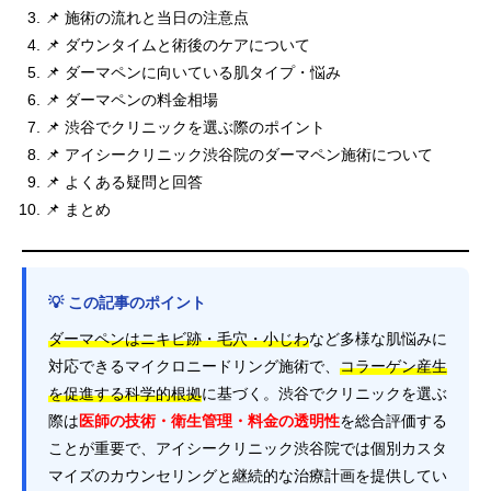
📌 施術の流れと当日の注意点
📌 ダウンタイムと術後のケアについて
📌 ダーマペンに向いている肌タイプ・悩み
📌 ダーマペンの料金相場
📌 渋谷でクリニックを選ぶ際のポイント
📌 アイシークリニック渋谷院のダーマペン施術について
📌 よくある疑問と回答
📌 まとめ
💡 この記事のポイント
ダーマペンはニキビ跡・毛穴・小じわ
など多様な肌悩みに
対応できるマイクロニードリング施術で、
コラーゲン産生
を促進する科学的根拠
に基づく。渋谷でクリニックを選ぶ
際は
医師の技術・衛生管理・料金の透明性
を総合評価する
ことが重要で、アイシークリニック渋谷院では個別カスタ
マイズのカウンセリングと継続的な治療計画を提供してい