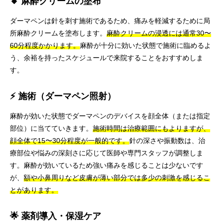
🔸 麻酔クリームの塗布
ダーマペンは針を刺す施術であるため、痛みを軽減するために局
所麻酔クリームを塗布します。
麻酔クリームの浸透には通常30〜
60分程度かかります。
麻酔が十分に効いた状態で施術に臨めるよ
う、余裕を持ったスケジュールで来院することをおすすめしま
す。
⚡ 施術（ダーマペン照射）
麻酔が効いた状態でダーマペンのデバイスを顔全体（または指定
部位）に当てていきます。
施術時間は治療範囲にもよりますが、
顔全体で15〜30分程度が一般的です。
針の深さや振動数は、治
療部位や悩みの深刻さに応じて医師や専門スタッフが調整しま
す。麻酔が効いているため強い痛みを感じることは少ないです
が、
額や小鼻周りなど皮膚が薄い部分では多少の刺激を感じるこ
とがあります。
🌟 薬剤導入・保湿ケア