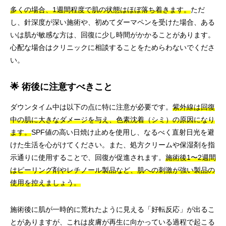
多くの場合、1週間程度で肌の状態はほぼ落ち着きます。
ただ
し、針深度が深い施術や、初めてダーマペンを受けた場合、ある
いは肌が敏感な方は、回復に少し時間がかかることがあります。
心配な場合はクリニックに相談することをためらわないでくださ
い。
🌟 術後に注意すべきこと
ダウンタイム中は以下の点に特に注意が必要です。
紫外線は回復
中の肌に大きなダメージを与え、色素沈着（シミ）の原因になり
ます。
SPF値の高い日焼け止めを使用し、なるべく直射日光を避
けた生活を心がけてください。また、処方クリームや保湿剤を指
示通りに使用することで、回復が促進されます。
施術後1〜2週間
はピーリング剤やレチノール製品など、肌への刺激が強い製品の
使用を控えましょう。
施術後に肌が一時的に荒れたように見える「好転反応」が出るこ
とがありますが、これは皮膚が再生に向かっている過程で起こる