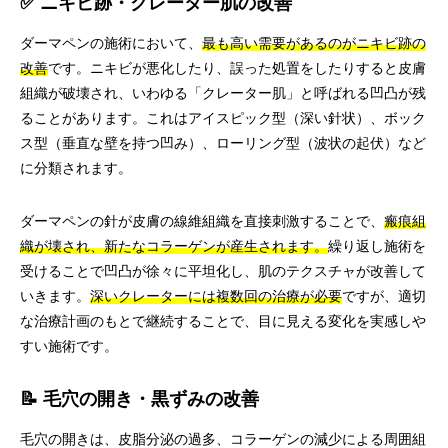
✅ ニキビ跡・クレーター肌の改善
ダーマペンの施術において、
最も高い需要があるのがニキビ跡の
改善
です。ニキビが悪化したり、誤った処置をしたりすると皮膚
組織が破壊され、いわゆる「クレーター肌」と呼ばれる凹凸が残
ることがあります。これはアイスピック型（深い針状）、ボック
ス型（垂直な壁を持つ凹み）、ローリング型（波状の起伏）など
に分類されます。
ダーマペンの針が皮膚の線維組織を直接刺激することで、
瘢痕組
織が壊され、新たなコラーゲンが産生されます。
繰り返し施術を
受けることで凹凸が徐々に平坦化し、肌のテクスチャが改善して
いきます。
深いクレーターには複数回の治療が必要
ですが、適切
な治療計画のもとで継続することで、目に見える変化を実感しや
すい施術です。
📝 毛穴の開き・黒ずみの改善
毛穴の開きは、皮脂分泌の過多、コラーゲンの減少による周囲組