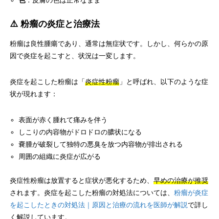
色
：皮膚の色は正常なまま
⚠️ 粉瘤の炎症と治療法
粉瘤は良性腫瘍であり、通常は無症状です。しかし、何らかの原
因で炎症を起こすと、状況は一変します。
炎症を起こした粉瘤は「
炎症性粉瘤
」と呼ばれ、以下のような症
状が現れます：
表面が赤く腫れて痛みを伴う
しこりの内容物がドロドロの膿状になる
嚢腫が破裂して独特の悪臭を放つ内容物が排出される
周囲の組織に炎症が広がる
炎症性粉瘤は放置すると症状が悪化するため、
早めの治療が推奨
されます。炎症を起こした粉瘤の対処法については、
粉瘤が炎症
を起こしたときの対処法｜原因と治療の流れを医師が解説
で詳し
く解説しています。