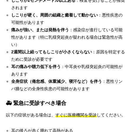
しこりが2センチメートル以上ある
：検査を受けることが推奨
されます
しこりが硬く、周囲の組織と癒着して動かない
：悪性疾患の
可能性があります
痛みが強い、または発熱を伴う
：感染症が進行している可能
性があります（特に乳様突起炎が疑われる場合は緊急性が高
い）
2週間以上経ってもしこりが小さくならない
：原因を特定する
ために受診が必要です
耳の痛みや聴力低下を伴う
：中耳炎や乳様突起炎の可能性が
あります
全身症状（倦怠感、体重減少、寝汗など）を伴う
：悪性リン
パ腫などの全身性疾患の可能性があります
🚑 緊急に受診すべき場合
以下の症状がある場合は、
すぐに医療機関を受診
してください。
耳の後ろが赤く腫れて高熱がある