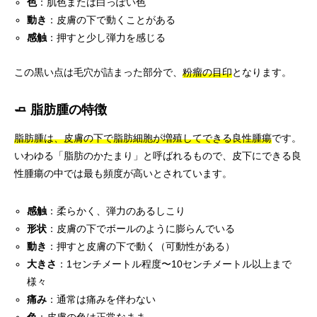
色
：肌色または白っぽい色
動き
：皮膚の下で動くことがある
感触
：押すと少し弾力を感じる
この黒い点は毛穴が詰まった部分で、
粉瘤の目印
となります。
🧈 脂肪腫の特徴
脂肪腫は、皮膚の下で脂肪細胞が増殖してできる良性腫瘍
です。
いわゆる「脂肪のかたまり」と呼ばれるもので、皮下にできる良
性腫瘍の中では最も頻度が高いとされています。
感触
：柔らかく、弾力のあるしこり
形状
：皮膚の下でボールのように膨らんでいる
動き
：押すと皮膚の下で動く（可動性がある）
大きさ
：1センチメートル程度〜10センチメートル以上まで
様々
痛み
：通常は痛みを伴わない