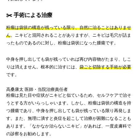
✂️ 手術による治療
粉瘤は袋状の構造が残っている限り、自然に治ることはありませ
ん
。ニキビと混同されることがありますが、ニキビは毛穴が詰ま
ったものであるのに対し、粉瘤は袋状になった腫瘍です。
中身を押し出しても袋が残っていれば再び内容物がたまり、しこ
りは消えません。根本的に治すには、
袋ごと切除する手術が必要
です。
高桑康太
医師・当院治療責任者
粉瘤は見た目や症状がニキビと似ているため、セルフケアで治そ
うとする方がいらっしゃいます。しかし、粉瘤は袋状の構造を持
つ腫瘍であり、中身を押し出しても袋が残っている限り再発しま
す。また、無理に潰すと炎症を起こして治療が困難になることも
あります。「なかなか治らないニキビ」があれば、一度皮膚科で
の診察をお勧めします。