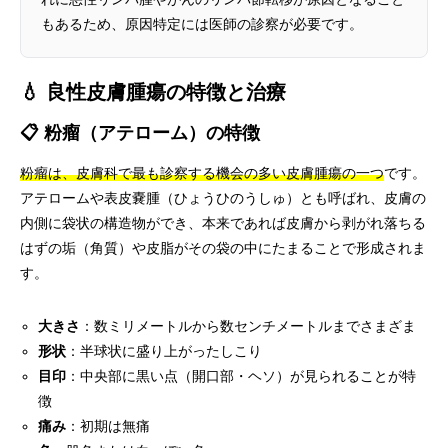
もあるため、原因特定には医師の診察が必要です。
💧 良性皮膚腫瘍の特徴と治療
📋 粉瘤（アテローム）の特徴
粉瘤は、皮膚科で最も診察する機会の多い皮膚腫瘍の一つ
です。
アテロームや表皮嚢腫（ひょうひのうしゅ）とも呼ばれ、皮膚の
内側に袋状の構造物ができ、本来であれば皮膚から剥がれ落ちる
はずの垢（角質）や皮脂がその袋の中にたまることで形成されま
す。
大きさ
：数ミリメートルから数センチメートルまでさまざま
形状
：半球状に盛り上がったしこり
目印
：中央部に黒い点（開口部・ヘソ）が見られることが特
徴
痛み
：初期は無痛