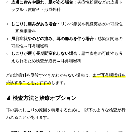
皮膚に赤みや腫れ、膿がある場合
：炎症性粉瘤などの皮膚ト
ラブル→皮膚科・形成外科
しこりに痛みがある場合
：リンパ節炎や乳様突起炎の可能性
→耳鼻咽喉科
風邪症状やのどの痛み、耳の痛みを伴う場合
：感染症関連の
可能性→耳鼻咽喉科
しこりが硬く長期間変化しない場合
：悪性疾患の可能性も考
えられるため検査が必要→耳鼻咽喉科
どの診療科を受診すべきかわからない場合は、
まず耳鼻咽喉科を
受診することをおすすめ
します。
🔬 検査方法と治療オプション
耳の裏のしこりの原因を特定するために、以下のような検査が行
われることがあります。