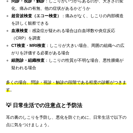
問診・視診・触診
：しこりがいつからあるのか、大きさの変
化、痛みの有無、他の症状があるかどうか
超音波検査（エコー検査）
：痛みがなく、しこりの内部構造
を詳しく観察できる
血液検査
：感染症が疑われる場合は白血球数や炎症反応
（CRP）を調査
CT検査・MRI検査
：しこりが大きい場合、周囲の組織への広
がりを評価する必要がある場合
細胞診・組織検査
：しこりの性質が不明な場合、悪性腫瘍が
疑われる場合
多くの場合、問診・視診・触診の段階である程度の診断がつきま
す
。
💡 日常生活での注意点と予防法
耳の裏のしこりを予防し、悪化を防ぐために、日常生活で以下の
点に気をつけましょう。