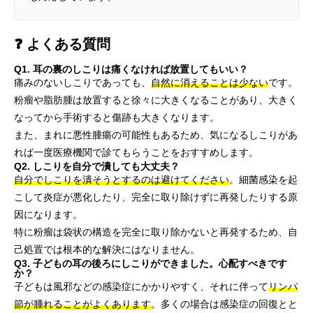
❓ よくある質問
Q1. 耳の裏のしこりは痛くなければ放置してもいい？
痛みのないしこりであっても、
自然に消えることは少ない
です。
粉瘤や脂肪腫は放置すると徐々に大きくなることがあり、大きく
なってから手術すると傷跡も大きくなります。
また、まれに悪性腫瘍の可能性もあるため、気になるしこりがあ
れば一度医療機関で診てもらうことをおすすめします。
Q2. しこりを自分で潰しても大丈夫？
自分でしこりを潰そうとするのは避けてください
。細菌感染を起
こして炎症が悪化したり、完全に取り除けずに再発したりする原
因になります。
特に粉瘤は袋状の構造を完全に取り除かないと再発するため、自
己処置では根本的な解決にはなりません。
Q3. 子どもの耳の後ろにしこりができました。心配すべきです
か？
子どもは風邪などの感染症にかかりやすく、それに伴って
リンパ
節が腫れることがよくあります
。多くの場合は感染症の回復とと