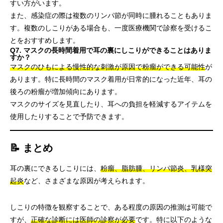
すい方がいます。
また、感染症の際は複数のリンパ節が同時に腫れることもありま
す。複数のしこりがある場合も、一度医療機関で診察を受けるこ
とをおすすめします。
Q7. マスクの長時間着用で耳の裏にしこりができることはありま
すか？
マスクのひもによる慢性的な刺激が原因で粉瘤ができる可能性
が
あります。特に長時間のマスク着用が日常的になった近年、耳の
後ろの粉瘤が増加傾向にあります。
マスクのサイズを見直したり、耳への負担を軽減するアイテムを
使用したりすることで予防できます。
📝 まとめ
耳の裏にできるしこりには、
粉瘤、脂肪腫、リンパ節炎、乳様突
起炎
など、さまざまな原因が考えられます。
しこりの特徴を観察することで、ある程度の原因の推測は可能で
すが、
正確な診断には医師の診察が必要
です。特に以下のような