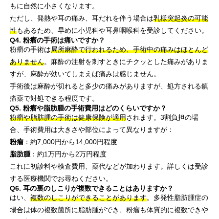
もに自然に小さくなります。
ただし、発熱や耳の痛み、耳だれを伴う場合は
乳様突起炎の可能
性
もあるため、早めに小児科や耳鼻咽喉科を受診してください。
Q4. 粉瘤の手術は痛いですか？
粉瘤の手術は
局所麻酔で行われるため、手術中の痛みはほとんど
ありません
。麻酔の注射を刺すときにチクッとした痛みがありま
すが、麻酔が効いてしまえば痛みは感じません。
手術後は麻酔が切れると多少の痛みがありますが、処方される鎮
痛薬で対処できる程度です。
Q5. 粉瘤や脂肪腫の手術費用はどのくらいですか？
粉瘤や脂肪腫の手術は健康保険が適用
されます。3割負担の場
合、手術費用は大きさや部位によって異なりますが：
粉瘤
：約7,000円から14,000円程度
脂肪腫
：約1万円から2万円程度
これに初診料や検査費用、薬代などが加わります。詳しくは受診
する医療機関でお尋ねください。
Q6. 耳の裏のしこりが複数できることはありますか？
はい、
複数のしこりができることがあります
。多発性脂肪腫症の
場合は体の複数箇所に脂肪腫ができ、粉瘤も体質的に複数できや