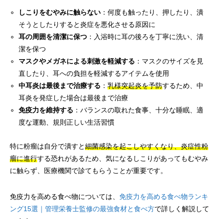
しこりをむやみに触らない
：何度も触ったり、押したり、潰
そうとしたりすると炎症を悪化させる原因に
耳の周囲を清潔に保つ
：入浴時に耳の後ろを丁寧に洗い、清
潔を保つ
マスクやメガネによる刺激を軽減する
：マスクのサイズを見
直したり、耳への負担を軽減するアイテムを使用
中耳炎は最後まで治療する
：
乳様突起炎を予防
するため、中
耳炎を発症した場合は最後まで治療
免疫力を維持する
：バランスの取れた食事、十分な睡眠、適
度な運動、規則正しい生活習慣
特に粉瘤は自分で潰すと
細菌感染を起こしやすくなり、炎症性粉
瘤に進行
する恐れがあるため、気になるしこりがあってもむやみ
に触らず、医療機関で診てもらうことが重要です。
免疫力を高める食べ物については、
免疫力を高める食べ物ランキ
ング15選｜管理栄養士監修の最強食材と食べ方
で詳しく解説して