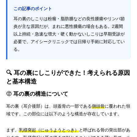
この記事のポイント
耳の裏のしこりは粉瘤・脂肪腫などの良性腫瘍やリンパ節
炎が主な原因だが、まれに悪性腫瘍の場合もある。2週間
以上持続・急速な増大・硬く動かないしこりは早期受診が
必要で、アイシークリニックでは日帰り手術に対応してい
る。
🔍 耳の裏にしこりができた！考えられる原因
と基本構造
🫥 耳の裏の構造について
耳の裏（耳介後部）は、頭蓋骨の一部である
側頭骨
に覆われた領
域です。この部位には以下のような構造が存在しています。
まず、
乳様突起（にゅうようとっき）
と呼ばれる骨の突出部があ