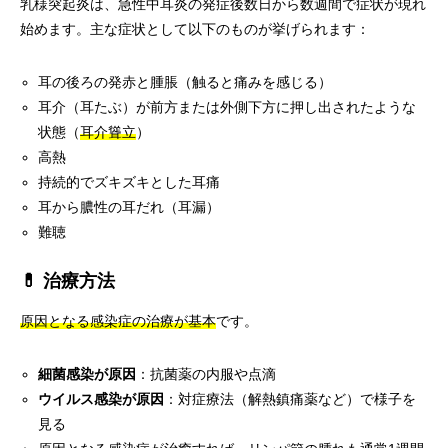
乳様突起炎は、急性中耳炎の発症後数日から数週間で症状が現れ
始めます。主な症状として以下のものが挙げられます：
耳の後ろの発赤と腫脹（触ると痛みを感じる）
耳介（耳たぶ）が前方または外側下方に押し出されたような
状態（
耳介聳立
）
高熱
持続的でズキズキとした耳痛
耳から膿性の耳だれ（耳漏）
難聴
💊 治療方法
原因となる感染症の治療が基本
です。
細菌感染が原因
：抗菌薬の内服や点滴
ウイルス感染が原因
：対症療法（解熱鎮痛薬など）で様子を
見る