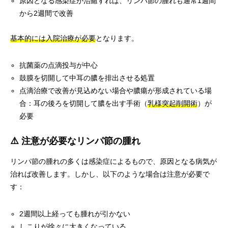
原因となる感染症が治癒すれば、リンパ節の腫れも通常1週間
から2週間で改善
基本的には入院治療が必要
となります。
抗菌薬の点滴投与が中心
鼓膜を切開して中耳の膿を排出させる処置
点滴治療で改善が見込めない場合や膿瘍が形成されている場
合：耳の後ろを切開して膿を出す手術（
乳様突起削開術
）が
必要
⚠️ 注意が必要なリンパ節の腫れ
リンパ節の腫れの多くは感染症によるもので、原因となる病気が
治れば改善します。しかし、以下のような場合は注意が必要で
す：
2週間以上経っても腫れが引かない
しこりが徐々に大きくなっている