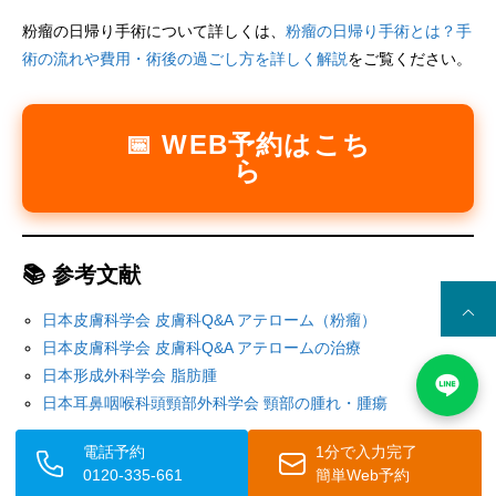
粉瘤の日帰り手術について詳しくは、
粉瘤の日帰り手術とは？手
術の流れや費用・術後の過ごし方を詳しく解説
をご覧ください。
📅 WEB予約はこち
ら
📚 参考文献
日本皮膚科学会 皮膚科Q&A アテローム（粉瘤）
日本皮膚科学会 皮膚科Q&A アテロームの治療
日本形成外科学会 脂肪腫
日本耳鼻咽喉科頭頸部外科学会 頸部の腫れ・腫瘍
電話予約
1分で入力完了
監修者医師
0120-335-661
簡単Web予約