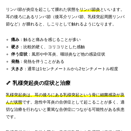
リンパ節が炎症を起こして腫れた状態を
リンパ節炎
といいます。
耳の後ろにあるリンパ節（後耳介リンパ節、乳様突起周囲リンパ
節など）が腫れると、しこりとして触れるようになります。
痛み
：触ると痛みを感じることが多い
硬さ
：比較的硬く、コリコリとした感触
伴う症状
：風邪や中耳炎、咽頭炎など他の感染症状
発熱
：発熱を伴うことがある
大きさ
：通常は1センチメートルから2センチメートル程度
🦴 乳様突起炎の症状と治療
乳様突起炎は、耳の後ろにある乳様突起という骨に細菌感染が及
んだ状態
です。急性中耳炎の合併症として起こることが多く、適
切な治療を行わないと重篤な合併症につながる可能性がある疾患
です。