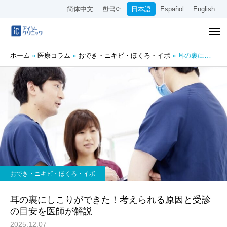
简体中文
한국어
日本語
Español
English
ホーム
»
医療コラム
»
おでき・ニキビ・ほくろ・イボ
»
耳の裏にしこりができた！考えられる原因と受診の目安を医師が解説
おでき・ニキビ・ほくろ・イボ
耳の裏にしこりができた！考えられる原因と受診
の目安を医師が解説
2025.12.07