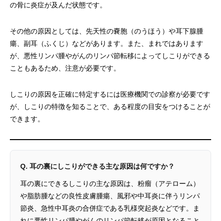
の骨に炎症が及んだ状態です。
その他の原因としては、先天性の嚢胞（のうほう）や耳下腺腫
瘍、副耳（ふくじ）などがあります。また、まれではあります
が、悪性リンパ腫やがんのリンパ節転移によってしこりができる
こともあるため、注意が必要です。
しこりの原因を正確に特定するには医療機関での診察が必要です
が、しこりの特徴を知ることで、ある程度の目安をつけることが
できます。
Q. 耳の裏にしこりができる主な原因は何ですか？
耳の裏にできるしこりの主な原因は、粉瘤（アテローム）
や脂肪腫などの良性皮膚腫瘍、風邪や中耳炎に伴うリンパ
節炎、急性中耳炎の合併症である乳様突起炎などです。ま
れに悪性リンパ腫やがんのリンパ節転移が原因となること