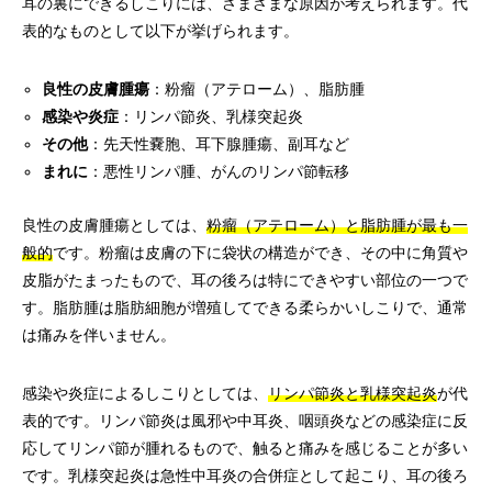
耳の裏にできるしこりには、さまざまな原因が考えられます。代
表的なものとして以下が挙げられます。
良性の皮膚腫瘍
：粉瘤（アテローム）、脂肪腫
感染や炎症
：リンパ節炎、乳様突起炎
その他
：先天性嚢胞、耳下腺腫瘍、副耳など
まれに
：悪性リンパ腫、がんのリンパ節転移
良性の皮膚腫瘍としては、
粉瘤（アテローム）と脂肪腫が最も一
般的
です。粉瘤は皮膚の下に袋状の構造ができ、その中に角質や
皮脂がたまったもので、耳の後ろは特にできやすい部位の一つで
す。脂肪腫は脂肪細胞が増殖してできる柔らかいしこりで、通常
は痛みを伴いません。
感染や炎症によるしこりとしては、
リンパ節炎と乳様突起炎
が代
表的です。リンパ節炎は風邪や中耳炎、咽頭炎などの感染症に反
応してリンパ節が腫れるもので、触ると痛みを感じることが多い
です。乳様突起炎は急性中耳炎の合併症として起こり、耳の後ろ