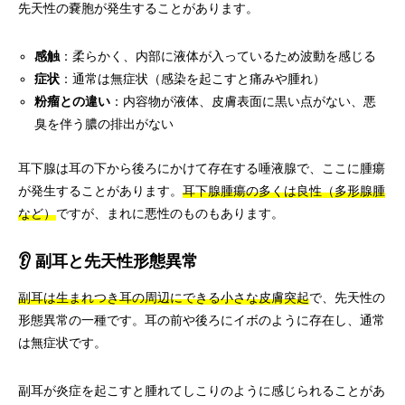
先天性の嚢胞が発生することがあります。
感触
：柔らかく、内部に液体が入っているため波動を感じる
症状
：通常は無症状（感染を起こすと痛みや腫れ）
粉瘤との違い
：内容物が液体、皮膚表面に黒い点がない、悪
臭を伴う膿の排出がない
耳下腺は耳の下から後ろにかけて存在する唾液腺で、ここに腫瘍
が発生することがあります。
耳下腺腫瘍の多くは良性（多形腺腫
など）
ですが、まれに悪性のものもあります。
👂 副耳と先天性形態異常
副耳は生まれつき耳の周辺にできる小さな皮膚突起
で、先天性の
形態異常の一種です。耳の前や後ろにイボのように存在し、通常
は無症状です。
副耳が炎症を起こすと腫れてしこりのように感じられることがあ