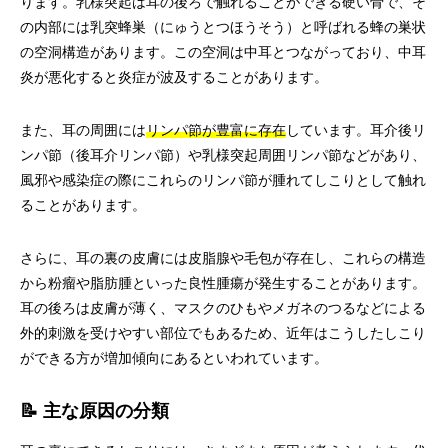
ります。乳様突起は耳の後ろで触れることができる硬い骨で、そ
の内部には乳突蜂巣（にゅうとつほうそう）と呼ばれる蜂の巣状
の空洞構造があります。この空洞は中耳とつながっており、中耳
炎が悪化すると炎症が波及することがあります。
また、耳の周囲には
リンパ節が豊富に存在
しています。耳介後リ
ンパ節（後耳介リンパ節）や乳様突起周囲リンパ節などがあり、
風邪や感染症の際にこれらのリンパ節が腫れてしこりとして触れ
ることがあります。
さらに、耳の裏の皮膚には皮脂腺や毛包が存在し、これらの構造
から粉瘤や脂肪腫といった良性腫瘍が発生することがあります。
耳の後ろは皮膚が薄く、マスクのひもやメガネのつるなどによる
外的刺激を受けやすい部位でもあるため、近年はこうしたしこり
ができる方が増加傾向にあるといわれています。
📝 主な原因の分類