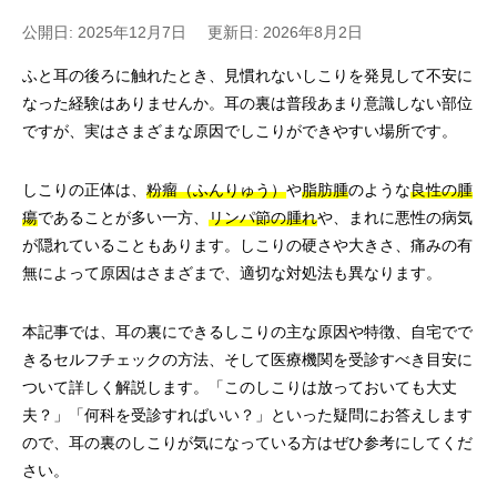
公開日: 2025年12月7日
更新日: 2026年8月2日
ふと耳の後ろに触れたとき、見慣れないしこりを発見して不安に
なった経験はありませんか。耳の裏は普段あまり意識しない部位
ですが、実はさまざまな原因でしこりができやすい場所です。
しこりの正体は、
粉瘤（ふんりゅう）
や
脂肪腫
のような
良性の腫
瘍
であることが多い一方、
リンパ節の腫れ
や、まれに悪性の病気
が隠れていることもあります。しこりの硬さや大きさ、痛みの有
無によって原因はさまざまで、適切な対処法も異なります。
本記事では、耳の裏にできるしこりの主な原因や特徴、自宅でで
きるセルフチェックの方法、そして医療機関を受診すべき目安に
ついて詳しく解説します。「このしこりは放っておいても大丈
夫？」「何科を受診すればいい？」といった疑問にお答えします
ので、耳の裏のしこりが気になっている方はぜひ参考にしてくだ
さい。