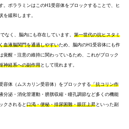
す。ポララミンはこのH1受容体をブロックすることで、ヒ
状を緩和します。
けでなく、脳内にも存在しています。
第一世代の抗ヒスタミ
く血液脳関門を通過しやすい
ため、脳内のH1受容体にも作
は覚醒・注意の維持に関わっているため、これがブロック
枢神経系への副作用
として現れます。
受容体（ムスカリン受容体）をブロックする
「抗コリン作
液分泌・消化管運動・膀胱収縮・瞳孔調節など多くの機能
ックされると
口渇・便秘・排尿困難・眼圧上昇
といった副