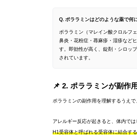
Q. ポララミンはどのような薬で何
ポララミン（マレイン酸クロルフ
鼻炎・花粉症・蕁麻疹・湿疹など
す。即効性が高く、錠剤・シロッ
されています。
📌 2. ポララミンが副
ポララミンの副作用を理解するうえで
アレルギー反応が起きると、体内では
H1受容体と呼ばれる受容体に結合す