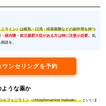
ェニラミン）は眠気・口渇・排尿困難などの副作用を持つ
者・緑内障・前立腺肥大症がある方は特に注意が必要。
気
へ相談を。
カウンセリングを予約
どのような薬か
ェニラミン（chlorphenamine maleate）」
といいま