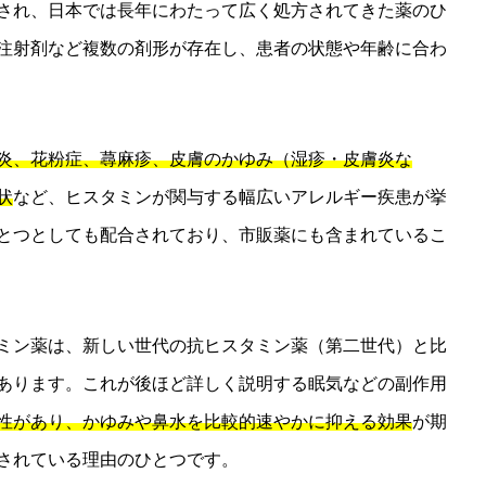
され、日本では長年にわたって広く処方されてきた薬のひ
注射剤など複数の剤形が存在し、患者の状態や年齢に合わ
炎、花粉症、蕁麻疹、皮膚のかゆみ（湿疹・皮膚炎な
状
など、ヒスタミンが関与する幅広いアレルギー疾患が挙
とつとしても配合されており、市販薬にも含まれているこ
ミン薬は、新しい世代の抗ヒスタミン薬（第二世代）と比
あります。これが後ほど詳しく説明する眠気などの副作用
性があり、かゆみや鼻水を比較的速やかに抑える効果
が期
されている理由のひとつです。