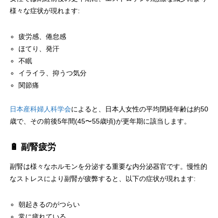
様々な症状が現れます:
疲労感、倦怠感
ほてり、発汗
不眠
イライラ、抑うつ気分
関節痛
日本産科婦人科学会
によると、日本人女性の平均閉経年齢は約50
歳で、その前後5年間(45〜55歳頃)が更年期に該当します。
🔋 副腎疲労
副腎は様々なホルモンを分泌する重要な内分泌器官です。慢性的
なストレスにより副腎が疲弊すると、以下の症状が現れます:
朝起きるのがつらい
常に疲れている