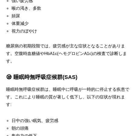
強い疲労感
喉の渇き、多飲
頻尿
体重減少
視力のぼやけ
糖尿病の初期段階では、疲労感が主な症状となることがありま
す。空腹時血糖値やHbA1c(ヘモグロビンA1c)の検査で診断しま
す。
😪 睡眠時無呼吸症候群(SAS)
睡眠時無呼吸症候群は、睡眠中に呼吸が一時的に停止する疾患で
す。これにより睡眠の質が著しく低下し、以下の症状が現れま
す:
日中の強い眠気、疲労感
朝の頭痛
集中力の低下