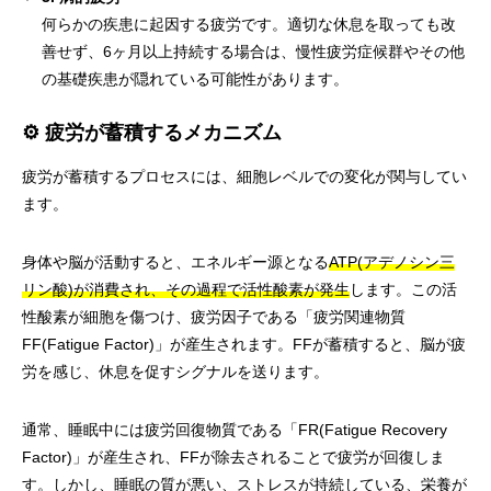
何らかの疾患に起因する疲労です。適切な休息を取っても改
善せず、6ヶ月以上持続する場合は、慢性疲労症候群やその他
の基礎疾患が隠れている可能性があります。
⚙️ 疲労が蓄積するメカニズム
疲労が蓄積するプロセスには、細胞レベルでの変化が関与してい
ます。
身体や脳が活動すると、エネルギー源となる
ATP(アデノシン三
リン酸)が消費され、その過程で活性酸素が発生
します。この活
性酸素が細胞を傷つけ、疲労因子である「疲労関連物質
FF(Fatigue Factor)」が産生されます。FFが蓄積すると、脳が疲
労を感じ、休息を促すシグナルを送ります。
通常、睡眠中には疲労回復物質である「FR(Fatigue Recovery
Factor)」が産生され、FFが除去されることで疲労が回復しま
す。しかし、睡眠の質が悪い、ストレスが持続している、栄養が