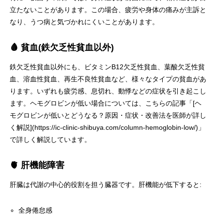
立たないことがあります。この場合、疲労や身体の痛みが主訴と
なり、うつ病と気づかれにくいことがあります。
🩸 貧血(鉄欠乏性貧血以外)
鉄欠乏性貧血以外にも、ビタミンB12欠乏性貧血、葉酸欠乏性貧
血、溶血性貧血、再生不良性貧血など、様々なタイプの貧血があ
ります。いずれも疲労感、息切れ、動悸などの症状を引き起こし
ます。ヘモグロビンが低い場合については、こちらの記事「[ヘ
モグロビンが低いとどうなる？原因・症状・改善法を医師が詳し
く解説](https://ic-clinic-shibuya.com/column-hemoglobin-low/)」
で詳しく解説しています。
🫀 肝機能障害
肝臓は代謝の中心的役割を担う臓器です。肝機能が低下すると:
全身倦怠感