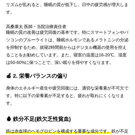
リズムが乱れると、睡眠の質が低下し、日中の疲労感が増大しま
す。
高桑康太
医師・当院治療責任者
睡眠の質の改善は疲労回復の基本です。特にスマートフォンやパ
ソコンのブルーライトは、睡眠ホルモンであるメラトニンの分泌
を抑制するため、就寝2時間前からはデジタル機器の使用を控え
ることをお勧めしています。また、寝室の温度は16-20℃、湿度
は50-60%に保つことで、深い眠りを得やすくなります。
🍎 2. 栄養バランスの偏り
身体のエネルギー産生や疲労回復には、適切な栄養素が不可欠で
す。特に以下の栄養素が不足すると、疲れが取れにくくなりま
す。
🩸 鉄分不足(鉄欠乏性貧血)
鉄は赤血球のヘモグロビンを構成する重要な成分です。
鉄が不足