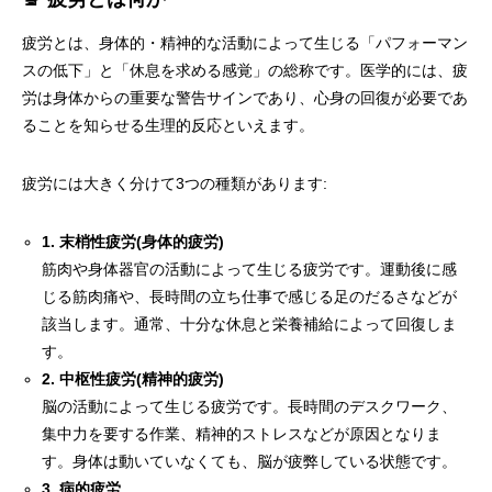
疲労とは、身体的・精神的な活動によって生じる「パフォーマン
スの低下」と「休息を求める感覚」の総称です。医学的には、疲
労は身体からの重要な警告サインであり、心身の回復が必要であ
ることを知らせる生理的反応といえます。
疲労には大きく分けて3つの種類があります:
1. 末梢性疲労(身体的疲労)
筋肉や身体器官の活動によって生じる疲労です。運動後に感
じる筋肉痛や、長時間の立ち仕事で感じる足のだるさなどが
該当します。通常、十分な休息と栄養補給によって回復しま
す。
2. 中枢性疲労(精神的疲労)
脳の活動によって生じる疲労です。長時間のデスクワーク、
集中力を要する作業、精神的ストレスなどが原因となりま
す。身体は動いていなくても、脳が疲弊している状態です。
3. 病的疲労