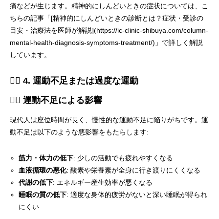
痛などが生じます。精神的にしんどいときの症状については、こ
ちらの記事「[精神的にしんどいときの診断とは？症状・受診の
目安・治療法を医師が解説](https://ic-clinic-shibuya.com/column-
mental-health-diagnosis-symptoms-treatment/)」で詳しく解説
しています。
🏃‍♂️ 4. 運動不足または過度な運動
🚶‍♀️ 運動不足による影響
現代人は座位時間が長く、慢性的な運動不足に陥りがちです。運
動不足は以下のような悪影響をもたらします:
筋力・体力の低下
: 少しの活動でも疲れやすくなる
血液循環の悪化
: 酸素や栄養素が全身に行き渡りにくくなる
代謝の低下
: エネルギー産生効率が悪くなる
睡眠の質の低下
: 適度な身体的疲労がないと深い睡眠が得られ
にくい