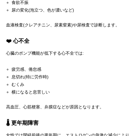
食欲不振
尿の変化(泡立つ、色が濃いなど)
血液検査(クレアチニン、尿素窒素)や尿検査で診断します。
❤️ 心不全
心臓のポンプ機能が低下する心不全では:
疲労感、倦怠感
息切れ(特に労作時)
むくみ
横になると息苦しい
高血圧、心筋梗塞、弁膜症などが原因となります。
🌡️ 更年期障害
女性では閉経前後の更年期に、エストロゲンの急激な減少により