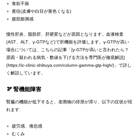
食欲不振
黄疸(皮膚や白目が黄色くなる)
腹部膨満感
慢性肝炎、脂肪肝、肝硬変などが原因となります。血液検査
(AST、ALT、γ-GTPなど)で肝機能を評価します。γ-GTPが高い
場合については、こちらの記事「[γ-GTPが高いと言われたら？
原因・疑われる病気・数値を下げる方法を専門医が徹底解説]
(https://ic-clinic-shibuya.com/column-gamma-gtp-high/)」で詳し
く解説しています。
🫘 腎機能障害
腎臓の機能が低下すると、老廃物の排泄が滞り、以下の症状が現
れます:
疲労感、倦怠感
むくみ