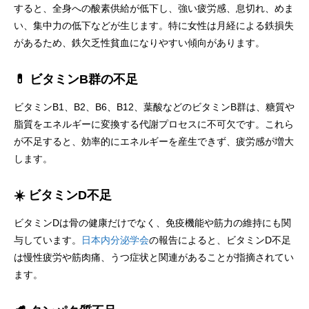
すると、全身への酸素供給が低下し、強い疲労感、息切れ、めま
い、集中力の低下などが生じます。特に女性は月経による鉄損失
があるため、鉄欠乏性貧血になりやすい傾向があります。
💊 ビタミンB群の不足
ビタミンB1、B2、B6、B12、葉酸などのビタミンB群は、糖質や
脂質をエネルギーに変換する代謝プロセスに不可欠です。これら
が不足すると、効率的にエネルギーを産生できず、疲労感が増大
します。
☀️ ビタミンD不足
ビタミンDは骨の健康だけでなく、免疫機能や筋力の維持にも関
与しています。
日本内分泌学会
の報告によると、ビタミンD不足
は慢性疲労や筋肉痛、うつ症状と関連があることが指摘されてい
ます。