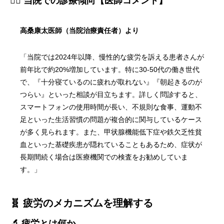
👨‍⚕️ 当院での診療傾向【医師コメント】
高桑康太医師（当院治療責任者）より
「当院では2024年以降、慢性的な疲労を訴える患者さんが
前年比で約20%増加しています。特に30-50代の働き世代
で、『十分寝ているのに疲れが取れない』『朝起きるのが
つらい』といった相談が目立ちます。詳しく問診すると、
スマートフォンの使用時間が長い、不規則な食事、運動不
足といった生活習慣の問題が複合的に関与しているケース
が多く見られます。また、甲状腺機能低下症や鉄欠乏性貧
血といった基礎疾患が隠れていることもあるため、症状が
長期間続く場合は医療機関での検査をお勧めしていま
す。」
🧬 疲労のメカニズムを理解する
🔬 疲労とは何か