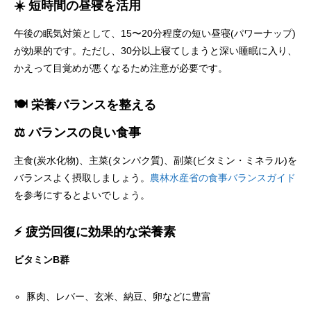
☀️ 短時間の昼寝を活用
午後の眠気対策として、15〜20分程度の短い昼寝(パワーナップ)
が効果的です。ただし、30分以上寝てしまうと深い睡眠に入り、
かえって目覚めが悪くなるため注意が必要です。
🍽️ 栄養バランスを整える
⚖️ バランスの良い食事
主食(炭水化物)、主菜(タンパク質)、副菜(ビタミン・ミネラル)を
バランスよく摂取しましょう。
農林水産省の食事バランスガイド
を参考にするとよいでしょう。
⚡ 疲労回復に効果的な栄養素
ビタミンB群
豚肉、レバー、玄米、納豆、卵などに豊富