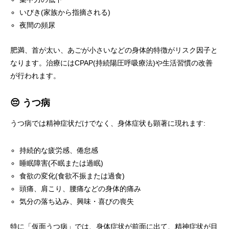
いびき(家族から指摘される)
夜間の頻尿
肥満、首が太い、あごが小さいなどの身体的特徴がリスク因子と
なります。治療にはCPAP(持続陽圧呼吸療法)や生活習慣の改善
が行われます。
😔 うつ病
うつ病では精神症状だけでなく、身体症状も顕著に現れます:
持続的な疲労感、倦怠感
睡眠障害(不眠または過眠)
食欲の変化(食欲不振または過食)
頭痛、肩こり、腰痛などの身体的痛み
気分の落ち込み、興味・喜びの喪失
特に「仮面うつ病」では、身体症状が前面に出て、精神症状が目