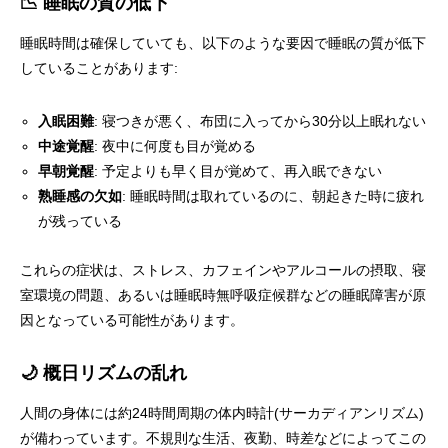
📉 睡眠の質の低下
睡眠時間は確保していても、以下のような要因で睡眠の質が低下
していることがあります:
入眠困難
: 寝つきが悪く、布団に入ってから30分以上眠れない
中途覚醒
: 夜中に何度も目が覚める
早朝覚醒
: 予定よりも早く目が覚めて、再入眠できない
熟睡感の欠如
: 睡眠時間は取れているのに、朝起きた時に疲れ
が残っている
これらの症状は、ストレス、カフェインやアルコールの摂取、寝
室環境の問題、あるいは睡眠時無呼吸症候群などの睡眠障害が原
因となっている可能性があります。
🌙 概日リズムの乱れ
人間の身体には約24時間周期の体内時計(サーカディアンリズム)
が備わっています。不規則な生活、夜勤、時差などによってこの