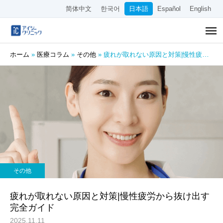
简体中文
한국어
日本語
Español
English
ホーム
»
医療コラム
»
その他
»
疲れが取れない原因と対策|慢性疲労から抜け出す完全ガイド
その他
疲れが取れない原因と対策|慢性疲労から抜け出す
完全ガイド
2025.11.11