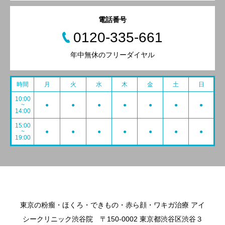
電話番号
0120-335-661
年中無休のフリーダイヤル
時間
月
火
水
木
金
土
日
10:00
~
●
●
●
●
●
●
●
14:00
15:00
~
●
●
●
●
●
●
●
19:00
東京の粉瘤・ほくろ・できもの・赤ら顔・ワキガ治療 アイ
シークリニック渋谷院 〒150-0002 東京都渋谷区渋谷３