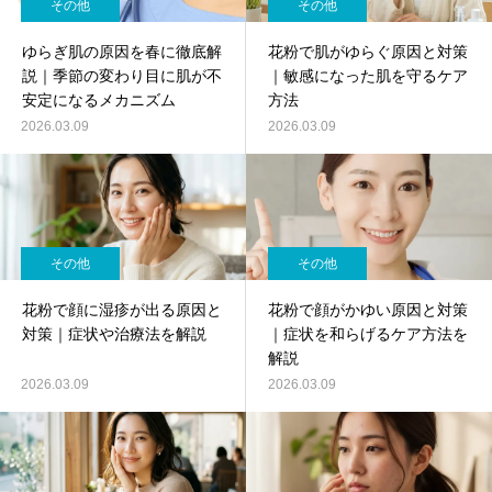
その他
その他
ゆらぎ肌の原因を春に徹底解
花粉で肌がゆらぐ原因と対策
説｜季節の変わり目に肌が不
｜敏感になった肌を守るケア
安定になるメカニズム
方法
2026.03.09
2026.03.09
その他
その他
花粉で顔に湿疹が出る原因と
花粉で顔がかゆい原因と対策
対策｜症状や治療法を解説
｜症状を和らげるケア方法を
解説
2026.03.09
2026.03.09