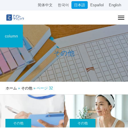
简体中文
한국어
日本語
Español
English
column
その他
ホーム
»
その他
»
ページ 32
その他
その他