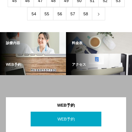
45
46
47
48
49
50
51
52
53
54
55
56
57
58
診療内容
料金表
WEB予約
アクセス
WEB予約
WEB予約