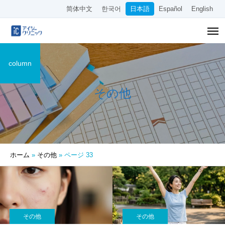
简体中文
한국어
日本語
Español
English
column
その他
ホーム
»
その他
»
ページ 33
その他
その他