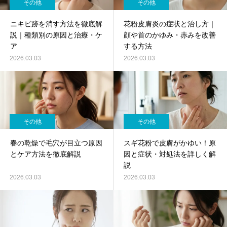
その他
その他
ニキビ跡を消す方法を徹底解
花粉皮膚炎の症状と治し方｜
説｜種類別の原因と治療・ケ
顔や首のかゆみ・赤みを改善
ア
する方法
2026.03.03
2026.03.03
その他
その他
春の乾燥で毛穴が目立つ原因
スギ花粉で皮膚がかゆい！原
とケア方法を徹底解説
因と症状・対処法を詳しく解
説
2026.03.03
2026.03.03