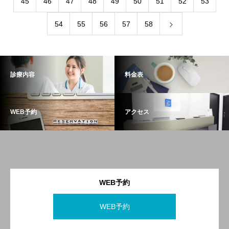
45
46
47
48
49
50
51
52
53
54
55
56
57
58
診療内容
料金表
WEB予約
アクセス
WEB予約
WEB予約