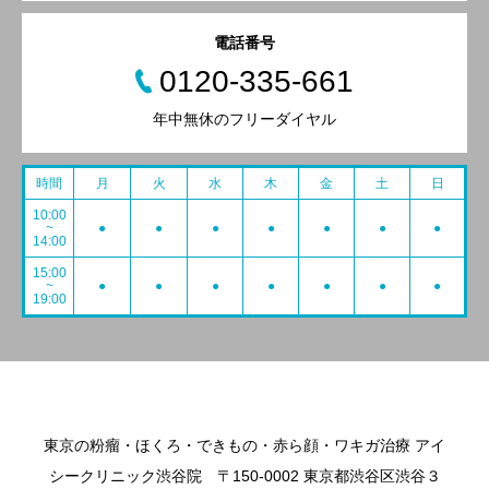
電話番号
0120-335-661
年中無休のフリーダイヤル
時間
月
火
水
木
金
土
日
10:00
~
●
●
●
●
●
●
●
14:00
15:00
~
●
●
●
●
●
●
●
19:00
東京の粉瘤・ほくろ・できもの・赤ら顔・ワキガ治療 アイ
シークリニック渋谷院 〒150-0002 東京都渋谷区渋谷３