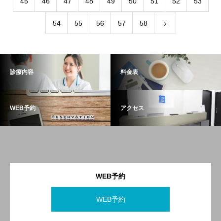
45
46
47
48
49
50
51
52
53
54
55
56
57
58
診療内容
料金表
WEB予約
アクセス
WEB予約
WEB予約