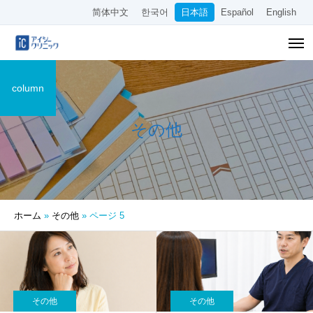
简体中文
한국어
日本語
Español
English
column
その他
ホーム
»
その他
»
ページ 5
その他
その他