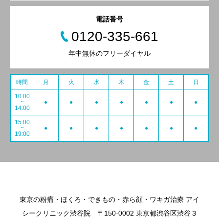
電話番号
0120-335-661
年中無休のフリーダイヤル
時間
月
火
水
木
金
土
日
10:00
~
●
●
●
●
●
●
●
14:00
15:00
~
●
●
●
●
●
●
●
19:00
東京の粉瘤・ほくろ・できもの・赤ら顔・ワキガ治療 アイ
シークリニック渋谷院 〒150-0002 東京都渋谷区渋谷３