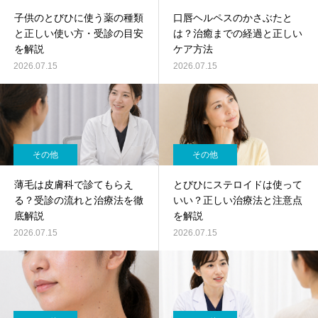
子供のとびひに使う薬の種類
口唇ヘルペスのかさぶたと
と正しい使い方・受診の目安
は？治癒までの経過と正しい
を解説
ケア方法
2026.07.15
2026.07.15
その他
その他
薄毛は皮膚科で診てもらえ
とびひにステロイドは使って
る？受診の流れと治療法を徹
いい？正しい治療法と注意点
底解説
を解説
2026.07.15
2026.07.15