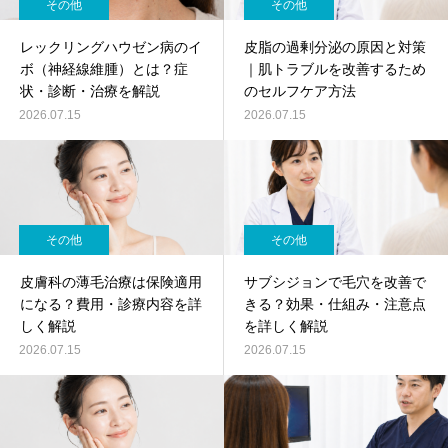
その他
その他
レックリングハウゼン病のイ
皮脂の過剰分泌の原因と対策
ボ（神経線維腫）とは？症
｜肌トラブルを改善するため
状・診断・治療を解説
のセルフケア方法
2026.07.15
2026.07.15
その他
その他
皮膚科の薄毛治療は保険適用
サブシジョンで毛穴を改善で
になる？費用・診療内容を詳
きる？効果・仕組み・注意点
しく解説
を詳しく解説
2026.07.15
2026.07.15