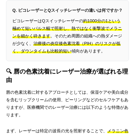
Q. ピコレーザーとQスイッチレーザーの違いは何ですか？
ピコレーザーはQスイッチレーザーの
約1000分の1という
極めて短いパルス幅で照射し、熱ではなく衝撃波でメラニ
ンを細かく砕きます
。そのため周囲の組織への熱ダメージ
が少なく、
治療後の炎症後色素沈着（PIH）のリスクが低
く、ダウンタイムも比較的短い
傾向があります。
🔍 唇の色素沈着にレーザー治療が選ばれる理
由
唇の色素沈着に対するアプローチとしては、保湿ケアや美白成分
を含むリップクリームの使用、ピーリングなどのセルフケアもあ
りますが、医療機関でのレーザー治療には以下のような特徴があ
ります。
まず、レーザーは特定の波長の光を照射することで、
メラニン色