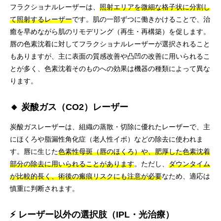
フラクショナルレーザーは、
照射エリアを微細な格子状に分割し
て照射するレーザー
です。肌の一部ずつに働きかけることで、治
癒を早めながら肌のリモデリング（再生・再構築）を促します。
唇の色素沈着に対してフラクショナルレーザーが選択されること
もありますが、主に表面の質感改善や凸凹の改善に用いられるこ
とが多く、色素沈着そのものへの効果は機器の種類によって異な
ります。
🔸 炭酸ガス（CO2）レーザー
炭酸ガスレーザーは、組織の蒸散・切除に優れたレーザーで、主
にほくろや脂漏性角化症（老人性イボ）などの除去に使われま
す。唇に生じた
色素性母斑（唇のほくろ）や、肥厚した色素沈着
部分の除去に用いられることがあります
。ただし、
ダウンタイム
が比較的長く、術後の瘢痕リスクにも注意が必要
なため、適応は
慎重に判断されます。
⚡ レーザー以外の選択肢（IPL・光治療）