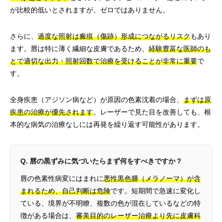
が比較的低いとされますが、ゼロではありません。
さらに、
過度な照射は瘢痕（傷跡）形成につながるリスク
もあり
ます。唇は特に薄く繊細な皮膚であるため、
経験豊富な医師のも
とで適切な出力・照射回数で治療を受けることが非常に重要
で
す。
全身疾患（アジソン病など）が原因の色素沈着の場合、
まずは原
疾患の治療が優先されます
。レーザーで見た目を改善しても、根
本的な病気の治療なしには再発を繰り返す可能性があります。
Q. 唇の黒ずみに気づいたらまず何をすべきですか？
唇の色素性病変にはまれに
悪性黒色腫（メラノーマ）が含
まれるため、自己判断は危険
です。短期間で急速に変化し
ている、境界が不明瞭、複数の色が混在しているなどの特
徴がある場合は、
審美目的のレーザー治療より先に皮膚科