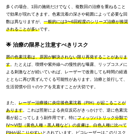
多くの場合、1回の施術だけでなく、複数回の治療を重ねること
で効果が現れてきます。色素沈着の深さや範囲によって必要な回
数は異なりますが、
一般的には3〜6回程度のシリーズ治療が推奨
されることが多い
です。
🌟 治療の限界と注意すべきリスク
唇の色素沈着は、原因が解決されない限り再発することがありま
す
。たとえば、喫煙や紫外線への慢性的な曝露、リップコスメに
よる刺激などが続いていれば、レーザーで改善しても時間の経過
とともに再び黒ずんでくる可能性があります。治療と並行して、
生活習慣や日々のケアを見直すことが大切です。
また、
レーザー治療後に炎症後色素沈着（PIH）が起こることが
あります
。これは照射による炎症反応がきっかけで、逆に色素沈
着が起こってしまう副作用です。特に
フィッツパトリック分類で
IV〜VI型（黄色人種・黒人種など）の皮膚は、白色人種に比べて
PIHが起こりやすい
とされています。ピコレーザーはこのリスク