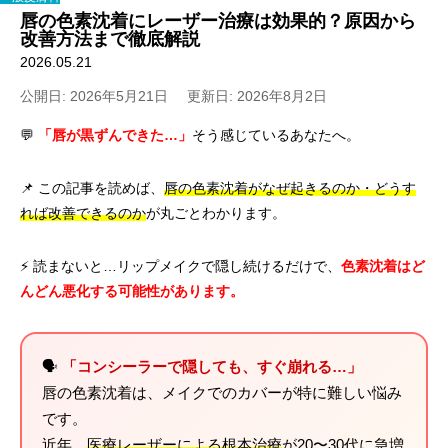
唇の色素沈着にレーザー治療は効果的？原因から
改善方法まで徹底解説
2026.05.21
公開日: 2026年5月21日
更新日: 2026年8月2日
💬
「唇が黒ずんできた…」
そう感じているあなたへ。
📌 この記事を読めば、
唇の色素沈着がなぜ起きるのか・どうす
れば改善できるのか
が丸ごとわかります。
⚡ 読まないと…リップメイクで隠し続けるだけで、
色素沈着はど
んどん悪化する可能性があります。
🗣️
「コンシーラーで隠しても、すぐ崩れる…」
唇の色素沈着は、メイクでのカバーが特に難しい悩み
です。
近年、
医療レーザーによる根本治療
が20〜30代に急増