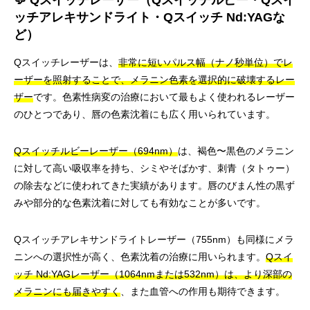
💬 Qスイッチレーザー（Qスイッチルビー・Qスイ
ッチアレキサンドライト・Qスイッチ Nd:YAGな
ど）
Qスイッチレーザーは、
非常に短いパルス幅（ナノ秒単位）でレ
ーザーを照射することで、メラニン色素を選択的に破壊するレー
ザー
です。色素性病変の治療において最もよく使われるレーザー
のひとつであり、唇の色素沈着にも広く用いられています。
Qスイッチルビーレーザー（694nm）
は、褐色〜黒色のメラニン
に対して高い吸収率を持ち、シミやそばかす、刺青（タトゥー）
の除去などに使われてきた実績があります。唇のびまん性の黒ず
みや部分的な色素沈着に対しても有効なことが多いです。
Qスイッチアレキサンドライトレーザー（755nm）も同様にメラ
ニンへの選択性が高く、色素沈着の治療に用いられます。
Qスイ
ッチ Nd:YAGレーザー（1064nmまたは532nm）は、より深部の
メラニンにも届きやすく
、また血管への作用も期待できます。