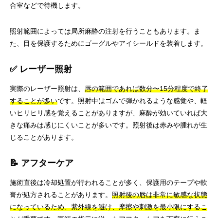
合室などで待機します。
照射範囲によっては局所麻酔の注射を行うこともあります。ま
た、目を保護するためにゴーグルやアイシールドを装着します。
✅ レーザー照射
実際のレーザー照射は、
唇の範囲であれば数分〜15分程度で終了
することが多い
です。照射中はゴムで弾かれるような感覚や、軽
いヒリヒリ感を覚えることがありますが、麻酔が効いていれば大
きな痛みは感じにくいことが多いです。照射後は赤みや腫れが生
じることがあります。
📝 アフターケア
施術直後は冷却処置が行われることが多く、保護用のテープや軟
膏が処方されることがあります。
照射後の唇は非常に敏感な状態
になっているため、紫外線を避け、摩擦や刺激を最小限にするこ