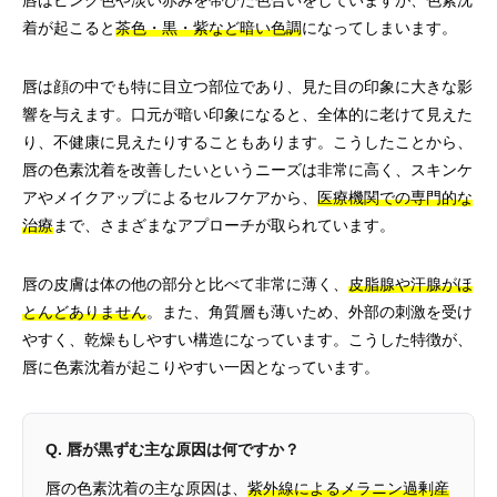
唇はピンク色や淡い赤みを帯びた色合いをしていますが、色素沈
着が起こると
茶色・黒・紫など暗い色調
になってしまいます。
唇は顔の中でも特に目立つ部位であり、見た目の印象に大きな影
響を与えます。口元が暗い印象になると、全体的に老けて見えた
り、不健康に見えたりすることもあります。こうしたことから、
唇の色素沈着を改善したいというニーズは非常に高く、スキンケ
アやメイクアップによるセルフケアから、
医療機関での専門的な
治療
まで、さまざまなアプローチが取られています。
唇の皮膚は体の他の部分と比べて非常に薄く、
皮脂腺や汗腺がほ
とんどありません
。また、角質層も薄いため、外部の刺激を受け
やすく、乾燥もしやすい構造になっています。こうした特徴が、
唇に色素沈着が起こりやすい一因となっています。
Q. 唇が黒ずむ主な原因は何ですか？
唇の色素沈着の主な原因は、
紫外線によるメラニン過剰産