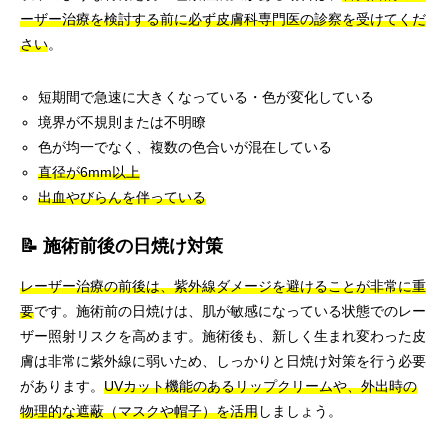
ーザー治療を検討する前に必ず皮膚科専門医の診察を受けてくだ
さい
。
短期間で急速に大きくなっている・色が変化している
境界が不規則または不明瞭
色が均一でなく、複数の色合いが混在している
直径が6mm以上
出血やびらんを伴っている
📝 施術前後の日焼け対策
レーザー治療の前後は、紫外線ダメージを避けることが非常に重
要
です。施術前の日焼けは、肌が敏感になっている状態でのレー
ザー照射リスクを高めます。施術後も、新しく生まれ変わった皮
膚は非常に紫外線に弱いため、しっかりと日焼け対策を行う必要
があります。
UVカット機能のあるリップクリームや、外出時の
物理的な遮蔽（マスクや帽子）を活用
しましょう。