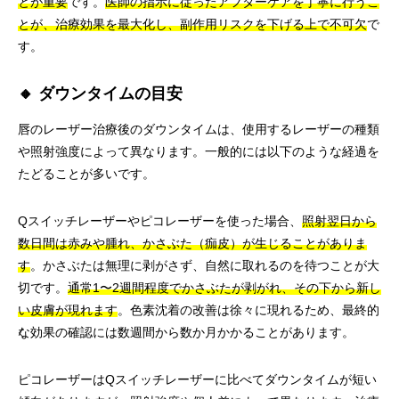
とが重要
です。
医師の指示に従ったアフターケアを丁寧に行うこ
とが、治療効果を最大化し、副作用リスクを下げる上で不可欠
で
す。
🔸 ダウンタイムの目安
唇のレーザー治療後のダウンタイムは、使用するレーザーの種類
や照射強度によって異なります。一般的には以下のような経過を
たどることが多いです。
Qスイッチレーザーやピコレーザーを使った場合、
照射翌日から
数日間は赤みや腫れ、かさぶた（痂皮）が生じることがありま
す
。かさぶたは無理に剥がさず、自然に取れるのを待つことが大
切です。
通常1〜2週間程度でかさぶたが剥がれ、その下から新し
い皮膚が現れます
。色素沈着の改善は徐々に現れるため、最終的
な効果の確認には数週間から数か月かかることがあります。
ピコレーザーはQスイッチレーザーに比べてダウンタイムが短い