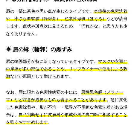
唇の一部に茶色や黒い点が生じるタイプです。
炎症後の色素沈着
や、小さな血管腫（静脈湖）、色素性母斑（ほくろ）
などが該当
します。点状や斑点状に見えるため、「汚れかな」と思う方も少
なくありません。
🌟 唇の縁（輪郭）の黒ずみ
唇の輪郭部分が特に暗くなっているタイプです。
マスクや衣類と
の摩擦が多い部位であることや、リップライナーの使用による刺
激
などが原因として挙げられます。
なお、唇に現れる色素性病変の中には、
悪性黒色腫（メラノー
マ）など注意が必要なものも含まれることがあります
。急に変化
した色素沈着や、形が不均一・境界が不明瞭な色素沈着がある場
合は、
自己判断せずに皮膚科や形成外科の専門医に相談すること
を強くおすすめします
。