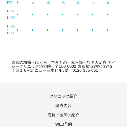
時間
月
火
水
木
金
土
日
10:00
~
●
●
●
●
●
●
●
14:00
15:00
~
●
●
●
●
●
●
●
19:00
東京の粉瘤・ほくろ・できもの・赤ら顔・ワキガ治療 アイ
シークリニック渋谷院 〒150-0002 東京都渋谷区渋谷３
丁目１６−２ ニュー三水ビル5階 0120-335-661
クリニック紹介
診療内容
院長・医師の紹介
WEB予約