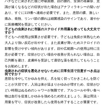
ハチなどに刺された後に呼吸困難、顔の腫れ、全身の蕁麻疹、意
識が遠くなるなどの症状が出た場合はアナフィラキシーの疑いが
あり、すぐに119番へ連絡が必要です。また、患部の膿、激しい
痛み、発熱、リンパ節の腫れは細菌感染のサインであり、速やか
に医療機関を受診してください。
子どもの虫刺されに市販のステロイド外用薬を使っても大丈夫で
すか？
子どもへの使用は慎重さが必要です。子どもは免疫が未熟なため
大人より強い反応が出やすく、また皮膚が薄いためステロイドの
影響を受けやすい傾向があります。顔や広範囲への使用は特に注
意が必要です。症状がひどい場合や改善が見られない場合は、自
己判断を避け、皮膚科を受診して適切な薬を処方してもらうこと
をお勧めします。
虫刺されの症状を悪化させないために日常生活で注意すべき点は
何ですか？
患部を冷やしてかゆみを抑え、爪を短く切ってかきこわしを防ぐ
ことが大切です。入浴は体が温まりかゆみが増すため、症状がひ
どい時期はぬるめのシャワーが無難です。アルコールや辛い食べ
物は血行を促進しかゆみを強めるため控えましょう。薬は用法・
用量を守り、症状が改善したら使用を終了することが重要です。