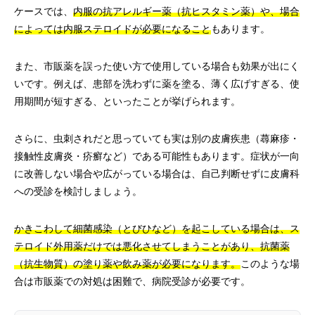
ケースでは、
内服の抗アレルギー薬（抗ヒスタミン薬）や、場合
によっては内服ステロイドが必要になること
もあります。
また、市販薬を誤った使い方で使用している場合も効果が出にく
いです。例えば、患部を洗わずに薬を塗る、薄く広げすぎる、使
用期間が短すぎる、といったことが挙げられます。
さらに、虫刺されだと思っていても実は別の皮膚疾患（蕁麻疹・
接触性皮膚炎・疥癬など）である可能性もあります。症状が一向
に改善しない場合や広がっている場合は、自己判断せずに皮膚科
への受診を検討しましょう。
かきこわして細菌感染（とびひなど）を起こしている場合は、ス
テロイド外用薬だけでは悪化させてしまうことがあり、抗菌薬
（抗生物質）の塗り薬や飲み薬が必要になります。
このような場
合は市販薬での対処は困難で、病院受診が必要です。