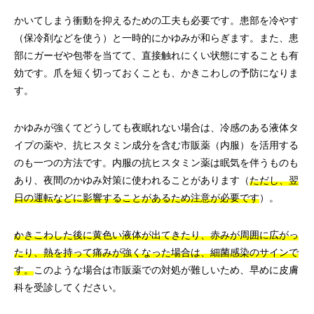
かいてしまう衝動を抑えるための工夫も必要です。患部を冷やす
（保冷剤などを使う）と一時的にかゆみが和らぎます。また、患
部にガーゼや包帯を当てて、直接触れにくい状態にすることも有
効です。爪を短く切っておくことも、かきこわしの予防になりま
す。
かゆみが強くてどうしても夜眠れない場合は、冷感のある液体タ
イプの薬や、抗ヒスタミン成分を含む市販薬（内服）を活用する
のも一つの方法です。内服の抗ヒスタミン薬は眠気を伴うものも
あり、夜間のかゆみ対策に使われることがあります（
ただし、翌
日の運転などに影響することがあるため注意が必要です
）。
かきこわした後に黄色い液体が出てきたり、赤みが周囲に広がっ
たり、熱を持って痛みが強くなった場合は、細菌感染のサインで
す。
このような場合は市販薬での対処が難しいため、早めに皮膚
科を受診してください。