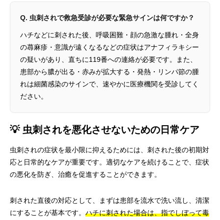
Q. 虫刺されで救急受診が必要な緊急サインは何ですか？
ハチなどに刺された後、呼吸困難・顔の急激な腫れ・全身
の蕁麻疹・意識が遠くなるなどの症状はアナフィラキシー
の疑いがあり、直ちに119番への連絡が必要です。また、
患部から膿が出る・赤みが拡大する・発熱・リンパ節の腫
れは細菌感染のサインで、速やかに医療機関を受診してく
ださい。
💡 虫刺されを悪化させないための日常ケア
虫刺されの症状を最小限に抑えるためには、刺された後の初期対
応と日常的なケアが重要です。適切なケアを続けることで、症状
の悪化を防ぎ、治癒を促進することができます。
刺された直後の対応として、まずは患部を流水で洗い流し、清潔
にすることが基本です。
ハチに刺された場合は、指でしぼって毒