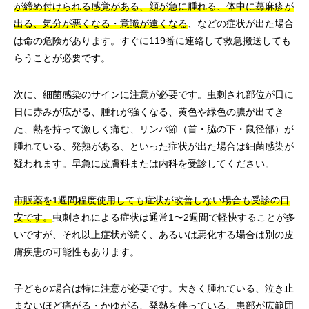
が締め付けられる感覚がある、顔が急に腫れる、体中に蕁麻疹が
出る、気分が悪くなる・意識が遠くなる
、などの症状が出た場合
は命の危険があります。すぐに119番に連絡して救急搬送しても
らうことが必要です。
次に、細菌感染のサインに注意が必要です。虫刺され部位が日に
日に赤みが広がる、腫れが強くなる、黄色や緑色の膿が出てき
た、熱を持って激しく痛む、リンパ節（首・脇の下・鼠径部）が
腫れている、発熱がある、といった症状が出た場合は細菌感染が
疑われます。早急に皮膚科または内科を受診してください。
市販薬を1週間程度使用しても症状が改善しない場合も受診の目
安です。
虫刺されによる症状は通常1〜2週間で軽快することが多
いですが、それ以上症状が続く、あるいは悪化する場合は別の皮
膚疾患の可能性もあります。
子どもの場合は特に注意が必要です。大きく腫れている、泣き止
まないほど痛がる・かゆがる、発熱を伴っている、患部が広範囲