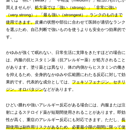
薬では「弱い（weak）」「中程度（medium）」相当のものしか
買えませんが、
処方薬では「強い（strong）」「非常に強い
（very strong）」「最も強い（strongest）」ランクのものまで
使用できます。
皮膚の状態や部位に合わせて医師が適切なランク
を選ぶため、自己判断で強いものを使うよりも安全かつ効果的で
す。
かゆみが強くて眠れない、日常生活に支障をきたすほどの場合に
は、内服の抗ヒスタミン薬（抗アレルギー薬）が処方されること
があります。塗り薬とは異なり、体の内側からヒスタミンの働き
を抑えるため、全身的なかゆみや広範囲にわたる反応に対して効
果的です。代表的な成分としては、
フェキソフェナジン、セチリ
ジン、オロパタジン
などがあります。
ひどい腫れや強いアレルギー反応がある場合には、内服または注
射によるステロイド薬が短期間使用されることがあります。即効
性が高く、重症のアレルギー反応にも対応できます。ただし、
長
期使用は副作用リスクがあるため、必要最小限の期間に限って使