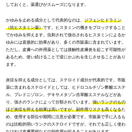
しておくと、薬選びがスムーズになります。
かゆみを止める成分として代表的なのは、
ジフェンヒドラミン
（抗ヒスタミン薬）
です。ヒスタミンの働きをブロックすること
でかゆみを抑えます。虫刺されで放出されるヒスタミンによるか
ゆみには直接的に効果があり、多くの市販薬に含まれています。
ただし、皮膚への外用薬としては接触性皮膚炎を起こす可能性が
あるため、使い続けることで逆にかぶれを生じさせることがあり
ます。
炎症を抑える成分としては、ステロイド成分が代表的です。市販
薬に含まれるステロイドとしては、ヒドロコルチゾン酢酸エステ
ル、プレドニゾロン、デキサメタゾン吉草酸エステルなどがあ
り、強さのランクによって分類されています。
強いランクのもの
ほど炎症を抑える効果は高いですが、副作用リスクも高くなる
た
め、使用する部位や期間に注意が必要です。市販薬で手に入るも
のは比較的弱いランクのステロイドですが、それでも正しく使わ
なければ皮膚萎縮などの副作用が起きることがあります。