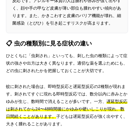
反応です。アレルギー体質の人は腫れや赤みが強く出やす
く、顔や手の甲など皮膚が薄い部位も腫れやすい傾向があ
ります。また、かきこわすと皮膚のバリア機能が壊れ、細
菌感染（とびひ）を引き起こすリスクが高まります。
📋 虫の種類別に見る症状の違い
ひとくちに「虫刺され」といっても、刺した虫の種類によって症
状の強さや出方は大きく異なります。適切な薬を選ぶためにも、
どの虫に刺されたかを把握しておくことが大切です。
蚊に刺された場合は、即時型反応と遅延型反応の2種類が現れま
す。刺されてすぐに現れる即時型反応では、数分以内に赤みとか
ゆみが生じ、数時間で消えることが多いです。一方、
遅延型反応
は刺されてから24〜48時間後にかゆみや硬いしこりが現れ、数
日間続くことがあります。
子どもは遅延型反応が強く出やすく、
大きく腫れることがあります。