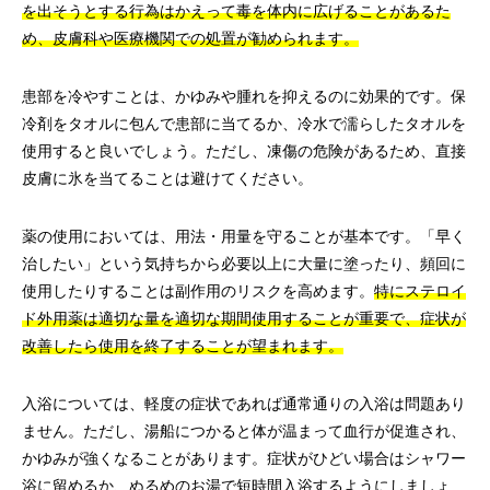
を出そうとする行為はかえって毒を体内に広げることがあるた
め、皮膚科や医療機関での処置が勧められます。
患部を冷やすことは、かゆみや腫れを抑えるのに効果的です。保
冷剤をタオルに包んで患部に当てるか、冷水で濡らしたタオルを
使用すると良いでしょう。ただし、凍傷の危険があるため、直接
皮膚に氷を当てることは避けてください。
薬の使用においては、用法・用量を守ることが基本です。「早く
治したい」という気持ちから必要以上に大量に塗ったり、頻回に
使用したりすることは副作用のリスクを高めます。
特にステロイ
ド外用薬は適切な量を適切な期間使用することが重要で、症状が
改善したら使用を終了することが望まれます。
入浴については、軽度の症状であれば通常通りの入浴は問題あり
ません。ただし、湯船につかると体が温まって血行が促進され、
かゆみが強くなることがあります。症状がひどい場合はシャワー
浴に留めるか、ぬるめのお湯で短時間入浴するようにしましょ