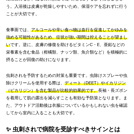
う。入浴後は皮膚が乾燥しやすいため、保湿ケアを忘れずに行う
ことが大切です。
食事面では、
アルコールや辛い食べ物は血行を促進してかゆみを
強める可能性があるため、症状が強い期間は控えることが望まし
い
です。逆に、皮膚の修復を助けるビタミンC・E、亜鉛などの
栄養素を含む食品（柑橘類、ナッツ類、魚介類など）を積極的に
摂ることが回復の助けになります。
虫刺されを予防するための対策も重要です。虫除けスプレーや虫
除けクリームを使用する際は、
ディート（DEET）やイカリジン
（ピカリジン）を含む製品が比較的効果的です。
長袖・長ズボン
を着用して肌の露出を減らすことも有効な予防策となります。ま
た、アウトドア活動後は衣服についているかもしれない虫を確認
してから室内に入ることも大切です。
✨ 虫刺されで病院を受診すべきサインとは