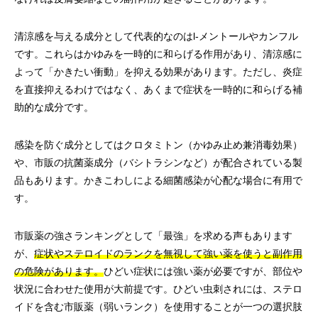
清涼感を与える成分として代表的なのはl-メントールやカンフル
です。これらはかゆみを一時的に和らげる作用があり、清涼感に
よって「かきたい衝動」を抑える効果があります。ただし、炎症
を直接抑えるわけではなく、あくまで症状を一時的に和らげる補
助的な成分です。
感染を防ぐ成分としてはクロタミトン（かゆみ止め兼消毒効果）
や、市販の抗菌薬成分（バシトラシンなど）が配合されている製
品もあります。かきこわしによる細菌感染が心配な場合に有用で
す。
市販薬の強さランキングとして「最強」を求める声もあります
が、
症状やステロイドのランクを無視して強い薬を使うと副作用
の危険があります。
ひどい症状には強い薬が必要ですが、部位や
状況に合わせた使用が大前提です。ひどい虫刺されには、ステロ
イドを含む市販薬（弱いランク）を使用することが一つの選択肢