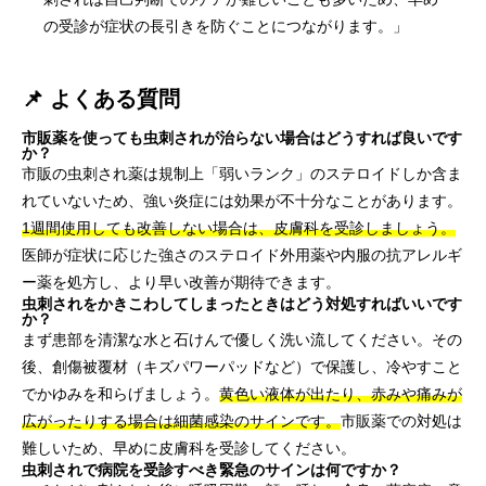
の受診が症状の長引きを防ぐことにつながります。」
📌 よくある質問
市販薬を使っても虫刺されが治らない場合はどうすれば良いです
か？
市販の虫刺され薬は規制上「弱いランク」のステロイドしか含ま
れていないため、強い炎症には効果が不十分なことがあります。
1週間使用しても改善しない場合は、皮膚科を受診しましょう。
医師が症状に応じた強さのステロイド外用薬や内服の抗アレルギ
ー薬を処方し、より早い改善が期待できます。
虫刺されをかきこわしてしまったときはどう対処すればいいです
か？
まず患部を清潔な水と石けんで優しく洗い流してください。その
後、創傷被覆材（キズパワーパッドなど）で保護し、冷やすこと
でかゆみを和らげましょう。
黄色い液体が出たり、赤みや痛みが
広がったりする場合は細菌感染のサインです。
市販薬での対処は
難しいため、早めに皮膚科を受診してください。
虫刺されで病院を受診すべき緊急のサインは何ですか？