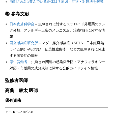
虫刺され2つ並んでいる正体は？原因・症状・対処法を解説
📚 参考文献
日本皮膚科学会
– 虫刺されに対するステロイド外用薬のラン
ク分類、アレルギー反応のメカニズム、治療指針に関する情
報
国立感染症研究所
– マダニ媒介感染症（SFTS・日本紅斑熱・
ライム病）やとびひ（伝染性膿痂疹）などの虫刺されに関連
する感染症の情報
厚生労働省
– 虫刺され関連の感染症予防・アナフィラキシー
対応・市販薬の成分規制に関する公的ガイドライン情報
監修者医師
高桑 康太 医師
保有資格
ミラドライ認定医