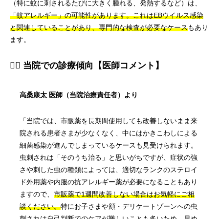
（特に蚊に刺されるたびに大きく腫れる、発熱するなど）は、
「蚊アレルギー」の可能性があります。これはEBウイルス感染
と関連していることがあり、専門的な検査が必要なケース
もあり
ます。
👨‍⚕️ 当院での診療傾向【医師コメント】
高桑康太 医師（当院治療責任者）より
「当院では、市販薬を長期間使用しても改善しないまま来
院される患者さまが少なくなく、中にはかきこわしによる
細菌感染が進んでしまっているケースも見受けられます。
虫刺されは「そのうち治る」と思いがちですが、症状の強
さや刺した虫の種類によっては、適切なランクのステロイ
ド外用薬や内服の抗アレルギー薬が必要になることもあり
ますので、
市販薬で1週間改善しない場合はお気軽にご相
談ください。
特にお子さまや顔・デリケートゾーンへの虫
刺されは自己判断でのケアが難しいことも多いため、早め