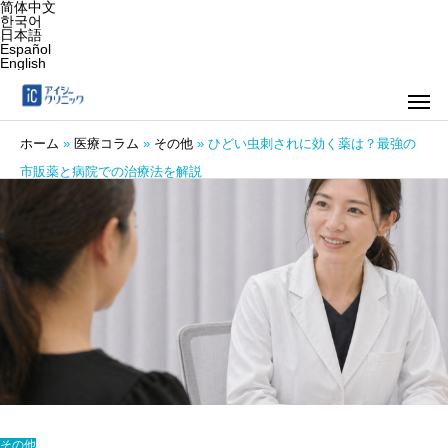
简体中文
한국어
日本語
Español
English
ホーム
»
医療コラム
»
その他
»
ひどい虫刺されに効く薬は？最強の
市販薬と病院での治療法を解説
その他