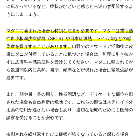
に広がっているなど、症状がひどいと感じたら迷わず受診するよ
うにしましょう。
マダニに噛まれた場合も特別な注意が必要です。マダニは重症熱
性血小板減少症候群（SFTS）や日本紅斑熱、ライム病などの感
染症を媒介することがあります。
山野でのアウトドア活動後に皮
膚にダニが付着していることに気づいた場合は、無理に引き抜か
ずに皮膚科や感染症科を受診してください。マダニに噛まれてか
ら数週間以内に高熱、発疹、頭痛などが現れた場合は緊急受診が
必要です。
また、顔や目・鼻の周り、性器周辺など、デリケートな部位を刺
された場合も自己判断は危険です。これらの部位はステロイド外
用薬の使用が適さない場合もあり、適切な治療のためにも医師の
診察を受けることが安心です。
虫刺されを繰り返すたびに症状が強くなっていると感じる場合