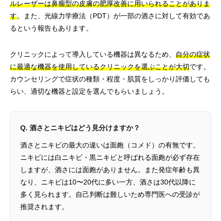
ルレーザーは鼻瘤型の皮膚の肥厚改善に用いられることがありま
す
。また、光線力学療法（PDT）が一部の酒さに対して有効であ
るという報告もあります。
クリニックによって導入している機器は異なるため、
自分の症状
に最適な機器を使用しているクリニックを選ぶことが大切
です。
カウンセリングで症状の種類・程度・肌質をしっかり評価しても
らい、適切な機器と設定を選んでもらいましょう。
Q. 酒さとニキビはどう見分けますか？
酒さとニキビの最大の違いは面皰（コメド）の有無です。
ニキビには白ニキビ・黒ニキビと呼ばれる面皰が必ず存在
しますが、酒さには面皰がありません。また発症年齢も異
なり、ニキビは10〜20代に多い一方、酒さは30代以降に
多く見られます。自己判断は難しいため専門医への受診が
推奨されます。