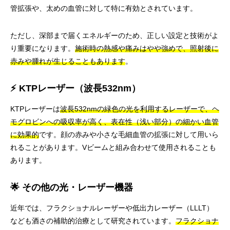
管拡張や、太めの血管に対して特に有効とされています。
ただし、深部まで届くエネルギーのため、正しい設定と技術がよ
り重要になります。
施術時の熱感や痛みはやや強めで、照射後に
赤みや腫れが生じることもあります
。
⚡ KTPレーザー（波長532nm）
KTPレーザーは
波長532nmの緑色の光を利用するレーザーで、ヘ
モグロビンへの吸収率が高く、表在性（浅い部分）の細かい血管
に効果的
です。顔の赤みや小さな毛細血管の拡張に対して用いら
れることがあります。Vビームと組み合わせて使用されることも
あります。
🌟 その他の光・レーザー機器
近年では、フラクショナルレーザーや低出力レーザー（LLLT）
なども酒さの補助的治療として研究されています。
フラクショナ