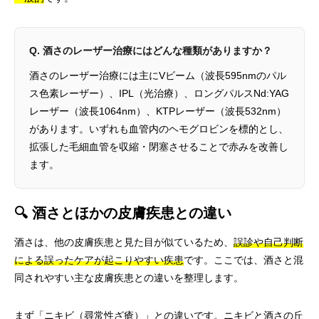
Q. 酒さのレーザー治療にはどんな種類がありますか？
酒さのレーザー治療には主にVビーム（波長595nmのパル
ス色素レーザー）、IPL（光治療）、ロングパルスNd:YAG
レーザー（波長1064nm）、KTPレーザー（波長532nm）
があります。いずれも血管内のヘモグロビンを標的とし、
拡張した毛細血管を収縮・閉塞させることで赤みを改善し
ます。
🔍 酒さとほかの皮膚疾患との違い
酒さは、他の皮膚疾患と見た目が似ているため、
誤診や自己判断
による誤ったケアが起こりやすい疾患
です。ここでは、酒さと混
同されやすい主な皮膚疾患との違いを整理します。
まず「ニキビ（尋常性ざ瘡）」との違いです。ニキビと酒さの丘