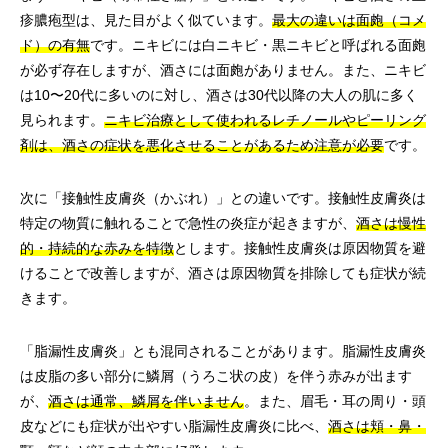
疹膿疱型は、見た目がよく似ています。
最大の違いは面皰（コメ
ド）の有無
です。ニキビには白ニキビ・黒ニキビと呼ばれる面皰
が必ず存在しますが、酒さには面皰がありません。また、ニキビ
は10〜20代に多いのに対し、酒さは30代以降の大人の肌に多く
見られます。
ニキビ治療として使われるレチノールやピーリング
剤は、酒さの症状を悪化させることがあるため注意が必要
です。
次に「接触性皮膚炎（かぶれ）」との違いです。接触性皮膚炎は
特定の物質に触れることで急性の炎症が起きますが、
酒さは慢性
的・持続的な赤みを特徴
とします。接触性皮膚炎は原因物質を避
けることで改善しますが、酒さは原因物質を排除しても症状が続
きます。
「脂漏性皮膚炎」とも混同されることがあります。脂漏性皮膚炎
は皮脂の多い部分に鱗屑（うろこ状の皮）を伴う赤みが出ます
が、
酒さは通常、鱗屑を伴いません
。また、眉毛・耳の周り・頭
皮などにも症状が出やすい脂漏性皮膚炎に比べ、
酒さは頬・鼻・