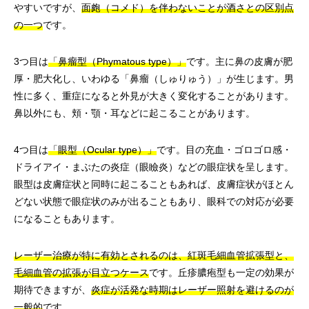
やすいですが、
面皰（コメド）を伴わないことが酒さとの区別点
の一つ
です。
3つ目は
「鼻瘤型（Phymatous type）」
です。主に鼻の皮膚が肥
厚・肥大化し、いわゆる「鼻瘤（しゅりゅう）」が生じます。男
性に多く、重症になると外見が大きく変化することがあります。
鼻以外にも、頬・顎・耳などに起こることがあります。
4つ目は
「眼型（Ocular type）」
です。目の充血・ゴロゴロ感・
ドライアイ・まぶたの炎症（眼瞼炎）などの眼症状を呈します。
眼型は皮膚症状と同時に起こることもあれば、皮膚症状がほとん
どない状態で眼症状のみが出ることもあり、眼科での対応が必要
になることもあります。
レーザー治療が特に有効とされるのは、紅斑毛細血管拡張型と、
毛細血管の拡張が目立つケース
です。丘疹膿疱型も一定の効果が
期待できますが、
炎症が活発な時期はレーザー照射を避けるのが
一般的
です。