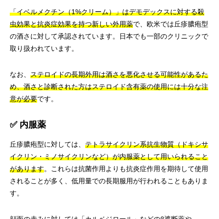
「イベルメクチン（1%クリーム）」はデモデックスに対する殺
虫効果と抗炎症効果を持つ新しい外用薬
で、欧米では丘疹膿疱型
の酒さに対して承認されています。日本でも一部のクリニックで
取り扱われています。
なお、
ステロイドの長期外用は酒さを悪化させる可能性があるた
め、酒さと診断された方はステロイド含有薬の使用には十分な注
意が必要
です。
✅ 内服薬
丘疹膿疱型に対しては、
テトラサイクリン系抗生物質（ドキシサ
イクリン・ミノサイクリンなど）が内服薬として用いられること
があります
。これらは抗菌作用よりも抗炎症作用を期待して使用
されることが多く、低用量での長期服用が行われることもありま
す。