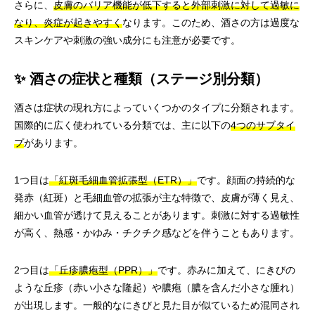
さらに、
皮膚のバリア機能が低下すると外部刺激に対して過敏に
なり、炎症が起きやすく
なります。このため、酒さの方は過度な
スキンケアや刺激の強い成分にも注意が必要です。
✨ 酒さの症状と種類（ステージ別分類）
酒さは症状の現れ方によっていくつかのタイプに分類されます。
国際的に広く使われている分類では、主に以下の
4つのサブタイ
プ
があります。
1つ目は
「紅斑毛細血管拡張型（ETR）」
です。顔面の持続的な
発赤（紅斑）と毛細血管の拡張が主な特徴で、皮膚が薄く見え、
細かい血管が透けて見えることがあります。刺激に対する過敏性
が高く、熱感・かゆみ・チクチク感などを伴うこともあります。
2つ目は
「丘疹膿疱型（PPR）」
です。赤みに加えて、にきびの
ような丘疹（赤い小さな隆起）や膿疱（膿を含んだ小さな腫れ）
が出現します。一般的なにきびと見た目が似ているため混同され