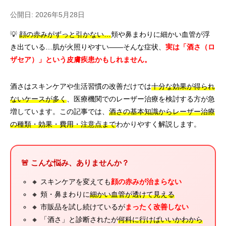
公開日: 2026年5月28日
💡
顔の赤みがずっと引かない…
頬や鼻まわりに細かい血管が浮
き出ている…肌が火照りやすい——そんな症状、
実は「酒さ（ロ
ザセア）」という皮膚疾患かもしれません。
酒さはスキンケアや生活習慣の改善だけでは
十分な効果が得られ
ないケースが多く
、医療機関でのレーザー治療を検討する方が急
増しています。この記事では、
酒さの基本知識からレーザー治療
の種類・効果・費用・注意点まで
わかりやすく解説します。
🚨 こんな悩み、ありませんか？
🔸 スキンケアを変えても
顔の赤みが治まらない
🔸 頬・鼻まわりに
細かい血管が透けて見える
🔸 市販品を試し続けているが
まったく改善しない
🔸 「酒さ」と診断されたが
何科に行けばいいかわから