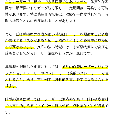
さはレーザーで「根治」できる疾患ではありません
。体質的な素
因や生活習慣のトリガーが続く限り、一定期間後に再発する可能
性があります。特に毛細血管拡張は、治療で一度改善しても、時
間の経過とともに再度現れることがあります。
また、
丘疹膿疱型の炎症が強い時期はレーザーを照射すると炎症
が悪化するリスクがあるため、治療のタイミングを慎重に見極め
る必要があります
。炎症の強い時期には、まず薬物療法で炎症を
落ち着かせてからレーザー治療を行うのが一般的です。
鼻瘤型の肥厚した皮膚に対しては、
通常の血管レーザーよりもフ
ラクショナルレーザーやCO2レーザー（炭酸ガスレーザー）が使
われることがあり、重症例では外科的処置が必要になる場合もあ
ります
。
眼型の酒さに対しては、レーザーは適応外であり、眼科や皮膚科
での専門的な治療（マイボーム腺の処置、点眼薬など）が必要
で
す。