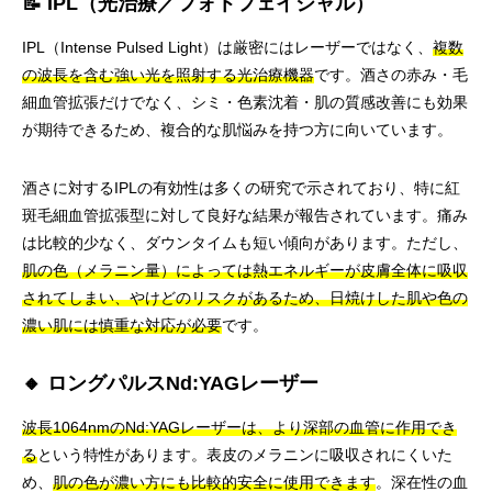
📝 IPL（光治療／フォトフェイシャル）
IPL（Intense Pulsed Light）は厳密にはレーザーではなく、
複数
の波長を含む強い光を照射する光治療機器
です。酒さの赤み・毛
細血管拡張だけでなく、シミ・色素沈着・肌の質感改善にも効果
が期待できるため、複合的な肌悩みを持つ方に向いています。
酒さに対するIPLの有効性は多くの研究で示されており、特に紅
斑毛細血管拡張型に対して良好な結果が報告されています。痛み
は比較的少なく、ダウンタイムも短い傾向があります。ただし、
肌の色（メラニン量）によっては熱エネルギーが皮膚全体に吸収
されてしまい、やけどのリスクがあるため、日焼けした肌や色の
濃い肌には慎重な対応が必要
です。
🔸 ロングパルスNd:YAGレーザー
波長1064nmのNd:YAGレーザーは、より深部の血管に作用でき
る
という特性があります。表皮のメラニンに吸収されにくいた
め、
肌の色が濃い方にも比較的安全に使用できます
。深在性の血