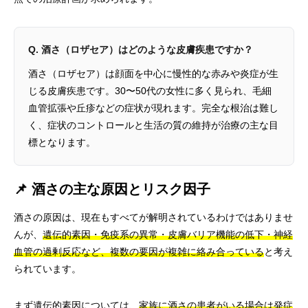
Q. 酒さ（ロザセア）はどのような皮膚疾患ですか？
酒さ（ロザセア）は顔面を中心に慢性的な赤みや炎症が生
じる皮膚疾患です。30〜50代の女性に多く見られ、毛細
血管拡張や丘疹などの症状が現れます。完全な根治は難し
く、症状のコントロールと生活の質の維持が治療の主な目
標となります。
📌 酒さの主な原因とリスク因子
酒さの原因は、現在もすべてが解明されているわけではありませ
んが、
遺伝的素因・免疫系の異常・皮膚バリア機能の低下・神経
血管の過剰反応など、複数の要因が複雑に絡み合っている
と考え
られています。
まず遺伝的素因については、
家族に酒さの患者がいる場合は発症