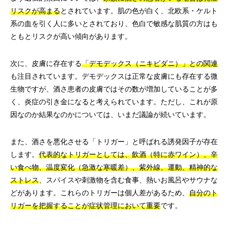
リスクが高まる
とされています。肌の色が白く、北欧系・ケルト
系の血を引く人に多いとされており、色白で敏感な肌質の方はも
ともとリスクが高い傾向があります。
次に、皮膚に存在する
「デモデックス（ニキビダニ）」との関連
も注目されています。デモデックスは正常な皮膚にも存在する微
生物ですが、酒さ患者の皮膚ではその数が増加していることが多
く、炎症の引き金になると考えられています。ただし、これが原
因なのか結果なのかについては、いまだ議論が続いています。
また、酒さを悪化させる「トリガー」と呼ばれる誘発因子が存在
します。
代表的なトリガーとしては、飲酒（特に赤ワイン）、辛
い食べ物、温度変化（急激な寒暖差）、紫外線、運動、精神的な
ストレス
、スパイスや刺激物を含む食事、熱いお風呂やサウナな
どがあります。これらのトリガーは個人差があるため、
自分のト
リガーを把握することが症状管理において重要
です。