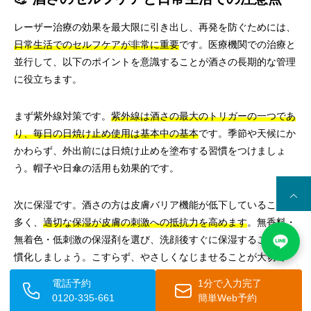
レーザー治療の効果を最大限に引き出し、再発を防ぐためには、
日常生活でのセルフケアが非常に重要
です。医療機関での治療と
並行して、以下のポイントを意識することが酒さの長期的な管理
に役立ちます。
まず紫外線対策です。
紫外線は酒さの最大のトリガーの一つであ
り、毎日の日焼け止め使用は基本中の基本
です。季節や天候にか
かわらず、外出前には日焼け止めを塗布する習慣をつけましょ
う。帽子や日傘の活用も効果的です。
次に保湿です。酒さの方は皮膚バリア機能が低下していることが
多く、
適切な保湿が皮膚の刺激への抵抗力を高めます
。無香料・
無着色・低刺激の保湿剤を選び、洗顔後すぐに保湿することを習
慣化しましょう。こすらず、やさしくなじませることが大切で
す。
電話予約
1分で入力完了
0120-335-661
簡単Web予約