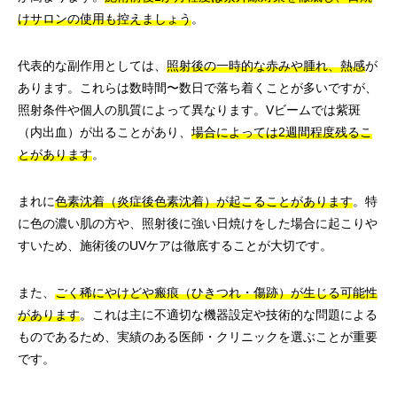
けサロンの使用も控えましょう
。
代表的な副作用としては、
照射後の一時的な赤みや腫れ、熱感
が
あります。これらは数時間〜数日で落ち着くことが多いですが、
照射条件や個人の肌質によって異なります。Vビームでは紫斑
（内出血）が出ることがあり、
場合によっては2週間程度残るこ
とがあります
。
まれに
色素沈着（炎症後色素沈着）が起こることがあります
。特
に色の濃い肌の方や、照射後に強い日焼けをした場合に起こりや
すいため、施術後のUVケアは徹底することが大切です。
また、
ごく稀にやけどや瘢痕（ひきつれ・傷跡）が生じる可能性
があります
。これは主に不適切な機器設定や技術的な問題による
ものであるため、実績のある医師・クリニックを選ぶことが重要
です。