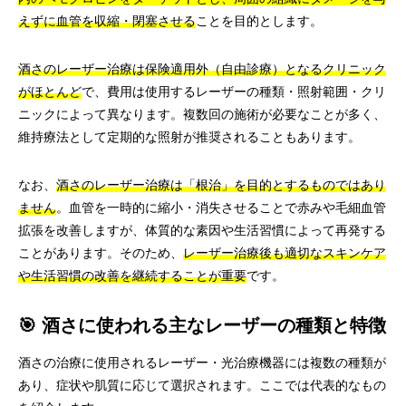
えずに血管を収縮・閉塞させる
ことを目的とします。
酒さのレーザー治療は保険適用外（自由診療）となるクリニック
がほとんど
で、費用は使用するレーザーの種類・照射範囲・クリ
ニックによって異なります。複数回の施術が必要なことが多く、
維持療法として定期的な照射が推奨されることもあります。
なお、
酒さのレーザー治療は「根治」を目的とするものではあり
ません
。血管を一時的に縮小・消失させることで赤みや毛細血管
拡張を改善しますが、体質的な素因や生活習慣によって再発する
ことがあります。そのため、
レーザー治療後も適切なスキンケア
や生活習慣の改善を継続することが重要
です。
🎯 酒さに使われる主なレーザーの種類と特徴
酒さの治療に使用されるレーザー・光治療機器には複数の種類が
あり、症状や肌質に応じて選択されます。ここでは代表的なもの