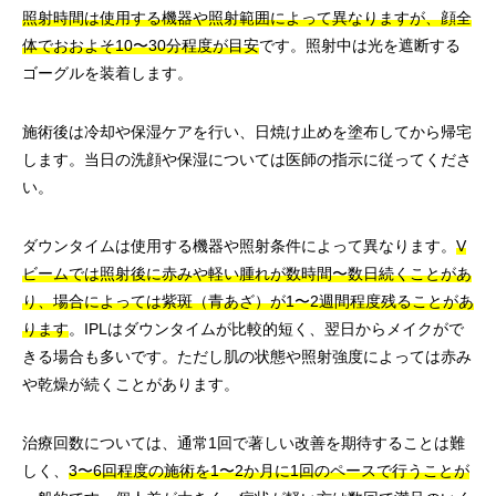
照射時間は使用する機器や照射範囲によって異なりますが、顔全
体でおおよそ10〜30分程度が目安
です。照射中は光を遮断する
ゴーグルを装着します。
施術後は冷却や保湿ケアを行い、日焼け止めを塗布してから帰宅
します。当日の洗顔や保湿については医師の指示に従ってくださ
い。
ダウンタイムは使用する機器や照射条件によって異なります。
V
ビームでは照射後に赤みや軽い腫れが数時間〜数日続くことがあ
り、場合によっては紫斑（青あざ）が1〜2週間程度残ることがあ
ります
。IPLはダウンタイムが比較的短く、翌日からメイクがで
きる場合も多いです。ただし肌の状態や照射強度によっては赤み
や乾燥が続くことがあります。
治療回数については、通常1回で著しい改善を期待することは難
しく、
3〜6回程度の施術を1〜2か月に1回のペースで行うことが