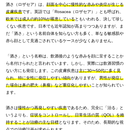
酒さ（ロザセア）は、
顔面を中心に慢性的な赤みや炎症が生じる
皮膚疾患
です。英語では「Rosacea（ロザセア）」とも呼ばれ、
欧米では成人の約10%が罹患している
ともいわれる、決して珍し
くない疾患です。日本でも近年認知が高まりつつありますが、ま
だ「酒さ」という名前自体を知らない方も多く、単なる敏感肌や
赤ら顔として見過ごされているケースが少なくありません。
「酒さ」という名称は、飲酒後のような赤みを顔に呈することか
ら名付けられたと言われています。しかし、実際には飲酒習慣の
ない方にも発症します。この皮膚疾患は
主に30〜50代に多く見
られ、特に女性に発症しやすい傾向
がありますが、
男性が発症し
た場合は鼻の肥大（鼻瘤）など重症化しやすい
ことが知られてい
ます。
酒さは
慢性かつ再発しやすい疾患
であるため、完全に「治る」と
いうよりも、
症状をコントロールし、日常生活の質（QOL）を維
持することが治療の主な目標
となります。そのため、長期的な視
点での治療計画が求められます。