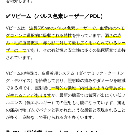
を紹介します。
✅ Vビーム（パルス色素レーザー／PDL）
Vビームは、
波長595nmのパルス色素レーザーで、血管内のヘモ
グロビンに選択的に吸収される特性
を持っています。
酒さの赤
み・毛細血管拡張・赤ら顔に対して最も広く用いられているレー
ザーの一つ
であり、その有効性と安全性は多くの臨床研究で支持
されています。
Vビームの特徴は、皮膚冷却システム（ダイナミック・クーリン
グ・デバイス）を搭載しており、照射時の痛みやダメージを軽減
できる点です。照射後に
一時的な紫斑（内出血のような青あざ）
が生じることがあります
が、最新の機器では紫斑が出にくい低フ
ルエンス（低エネルギー）での照射も可能になっています。施術
の痛みは輪ゴムでパチンと弾かれたような感覚と表現されること
が多く、麻酔なしで受けられる方も多くいます。