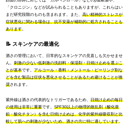
顔面の赤みに対しては「カルベジロール」などのβ遮断薬や、
「クロニジン」などが試みられることもありますが、これらはい
まだ研究段階のものも含まれます。また、
高い精神的ストレスが
症状悪化に関わる場合は、抗不安薬が補助的に処方されることも
あります
。
📝 スキンケアの最適化
酒さの管理において、日常的なスキンケアの見直しも欠かせませ
ん。
刺激の少ない低刺激の洗顔料・保湿剤・日焼け止めを選ぶこ
とが基本
です。
アルコール・香料・メントール・ピーリング剤な
どを含む製品は症状を悪化させることがあるため避けることが推
奨
されます。
紫外線は酒さの代表的なトリガーであるため、
日焼け止めの毎日
の使用は非常に重要
です。
SPF30以上の物理的散乱剤（酸化亜
鉛・酸化チタン）を含む日焼け止めは、化学的紫外線吸収剤と比
較して肌への刺激が少ないため、酒さの方に特に適しています
。