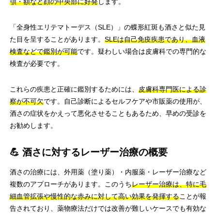
顎・額など顔の中央部に好発
します。
「全身性エリテマトーデス（SLE）」の蝶形紅斑も酒さと似た見
た目を呈することがあります。
SLEは自己免疫疾患であり、血液
検査などで鑑別が可能
です。疑わしい場合は皮膚科での専門的な
検査が必要です。
これらの疾患と正確に鑑別するためには、
皮膚科専門医による診
察が不可欠
です。自己診断によるセルフケアや市販薬の使用が、
酒さの症状をかえって悪化させることもあるため、早めの受診を
お勧めします。
💪 酒さに対するレーザー治療の概要
酒さの治療には、外用薬（塗り薬）・内服薬・レーザー治療など
複数のアプローチがあります。このうち
レーザー治療は、特に毛
細血管拡張や慢性的な赤みに対して高い効果を発揮する
ことが報
告されており、薬物療法だけでは改善が難しいケースでも有効な