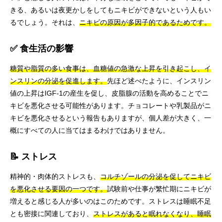
きる、あるいは夜更かしをしてもニキビができないという人もい
るでしょう。それは、
ニキビの原因が多因子的であるためです。
✅ 食生活の影響
糖質や脂質の多い食事は、血糖値の急激な上昇を引き起こし、イ
ンスリンの分泌を促進します。
先ほど述べたように、インスリン
値の上昇はIGF-1の産生を促し、皮脂腺の活動を高めることでニ
キビを悪化させる可能性があります。チョコレートや乳製品がニ
キビを悪化させるという報告もありますが、個人差が大きく、一
概にすべての人に当てはまるわけではありません。
📝 ストレス
精神的・肉体的ストレスも、
コルチゾールの分泌を促してニキビ
を悪化させる要因の一つです。
試験前や仕事が繁忙期にニキビが
増えると感じる人が多いのはこのためです。ストレスは睡眠不足
とも密接に関連しており、
ストレスがあると眠れなくなり、睡眠