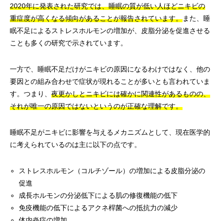
2020年に発表された研究では、睡眠の質が低い人ほどニキビの
重症度が高くなる傾向があることが報告されています。
また、睡
眠不足によるストレスホルモンの増加が、皮脂分泌を促進させる
ことも多くの研究で示されています。
一方で、睡眠不足だけがニキビの原因になるわけではなく、他の
要因との組み合わせで症状が現れることが多いとも言われていま
す。つまり、
夜更かしとニキビには確かに関連性があるものの、
それが唯一の原因ではないというのが正確な理解です。
睡眠不足がニキビに影響を与えるメカニズムとして、現在医学的
に考えられているのは主に以下の点です。
ストレスホルモン（コルチゾール）の増加による皮脂分泌の
促進
成長ホルモンの分泌低下による肌の修復機能の低下
免疫機能の低下によるアクネ桿菌への抵抗力の減少
体内炎症の増加