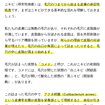
ニキビ（尋常性痤瘡）は、
毛穴のつまりから始まる皮膚の炎症性
疾患
です。まずはニキビができる基本的な流れを理解しておきま
しょう。
私たちの皮膚には無数の毛穴があり、それぞれの毛穴に皮脂腺が
付属しています。皮脂腺から分泌される皮脂は、肌を外部刺激か
ら守るバリア機能を担っていますが、
何らかの理由で皮脂の分泌
量が増えたり、毛穴の出口が角質によって詰まったりすると、毛
穴の中に皮脂が溜まり始めます。
毛穴が詰まった状態を
「コメド」
と呼び、これがニキビの初期段
階です。コメドには、毛穴が閉じた状態の「白ニキビ（閉鎖面
皰）」と、毛穴が開いて酸化した状態の「黒ニキビ（開放面
皰）」があります。
この詰まった毛穴の中で、
アクネ桿菌（Cutibacterium acnes）
という皮膚常在菌が皮脂を栄養源として増殖すると、炎症が引き