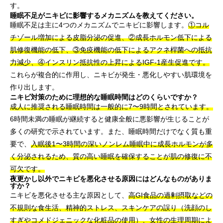
す。
睡眠不足がニキビに影響するメカニズムを教えてください。
睡眠不足は主に4つのメカニズムでニキビに影響します。
①コル
チゾール増加による皮脂分泌の促進、②成長ホルモン低下による
肌修復機能の低下、③免疫機能の低下によるアクネ桿菌への抵抗
力減少、④インスリン抵抗性の上昇によるIGF-1産生促進です。
これらが複合的に作用し、ニキビが発生・悪化しやすい肌環境を
作り出します。
ニキビ対策のために理想的な睡眠時間はどのくらいですか？
成人に推奨される睡眠時間は一般的に7〜9時間とされています。
6時間未満の睡眠が継続すると健康全般に悪影響が生じることが
多くの研究で示されています。また、睡眠時間だけでなく質も重
要で、
入眠後1〜3時間の深いノンレム睡眠中に成長ホルモンが多
く分泌されるため、質の高い睡眠を確保することが肌の修復に不
可欠です。
夜更かし以外でニキビを悪化させる原因にはどんなものがありま
すか？
ニキビを悪化させる主な原因として、
高GI食品の過剰摂取などの
不規則な食生活、精神的ストレス、スキンケアの誤り（洗顔のし
すぎやコメドジェニックな化粧品の使用）、女性の生理周期によ