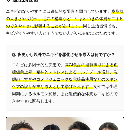
ニキビのなりやすさには遺伝的な要素も関与しています。
皮脂腺
の大きさや反応性、毛穴の構造など、生まれつきの体質がニキビ
のできやすさに影響することがあります。
同じ生活習慣でも、ニ
キビができやすい人とそうでない人がいるのはこのためです。
Q. 夜更かし以外でニキビを悪化させる原因は何ですか？
ニキビは多因子的な疾患で、
高GI食品の過剰摂取による血
糖値急上昇、精神的ストレスによるコルチゾール増加、洗
顔のしすぎやコメドジェニックな化粧品使用などのスキン
ケアの誤りが主な原因として挙げられます。
女性では生理
周期によるホルモン変動、また遺伝的な体質もニキビので
きやすさに関与します。