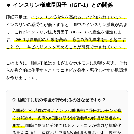
🔸 インスリン様成長因子（IGF-1）との関係
睡眠不足は、
インスリン抵抗性を高めることが知られています。
インスリンの感受性が低下すると、血中のインスリン濃度が高ま
り、これがインスリン様成長因子（IGF-1）の産生を促進しま
す。
IGF-1は皮脂腺の活動を高め、毛包の角化異常を引き起こす
ことで、ニキビのリスクを高めることが研究で示されています。
このように、睡眠不足はさまざまなホルモンに影響を与え、それ
らが複合的に作用することでニキビが発生・悪化しやすい肌環境
を作り出します。
Q. 睡眠中に肌の修復が行われるのはなぜですか？
入眠後1〜3時間の深いノンレム睡眠中に成長ホルモンが多
く分泌され、皮膚の細胞分裂や損傷組織の修復が促進され
ます。
同時に夜間に分泌されるメラトニンが強力な抗酸化
作用を発揮し、皮膚バリア機能の回復も進みます。夜更か