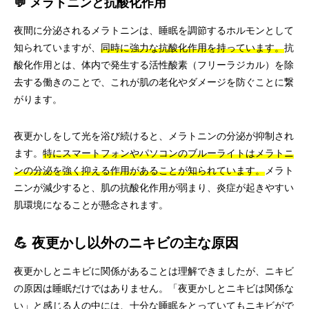
💬 メラトニンと抗酸化作用
夜間に分泌されるメラトニンは、睡眠を調節するホルモンとして
知られていますが、
同時に強力な抗酸化作用を持っています。
抗
酸化作用とは、体内で発生する活性酸素（フリーラジカル）を除
去する働きのことで、これが肌の老化やダメージを防ぐことに繋
がります。
夜更かしをして光を浴び続けると、メラトニンの分泌が抑制され
ます。
特にスマートフォンやパソコンのブルーライトはメラトニ
ンの分泌を強く抑える作用があることが知られています。
メラト
ニンが減少すると、肌の抗酸化作用が弱まり、炎症が起きやすい
肌環境になることが懸念されます。
💪 夜更かし以外のニキビの主な原因
夜更かしとニキビに関係があることは理解できましたが、ニキビ
の原因は睡眠だけではありません。「夜更かしとニキビは関係な
い」と感じる人の中には、十分な睡眠をとっていてもニキビがで