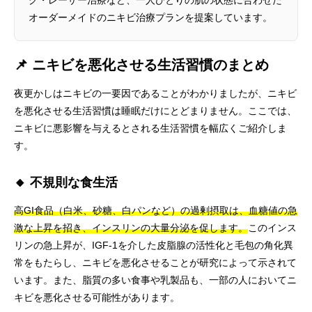
グ・レーザー治療など、一人ひとりの肌の状態に合わせた
オーダーメイドのニキビ治療プランを提案しています。
📌 ニキビを悪化させる生活習慣のまとめ
夜更かしはニキビの一要因であることがわかりましたが、ニキビ
を悪化させる生活習慣は睡眠だけにとどまりません。ここでは、
ニキビに悪影響を与えるとされる生活習慣を幅広くご紹介しま
す。
🔸 不規則な食生活
高GI食品（白米、砂糖、白パンなど）の過剰摂取は、血糖値の急
激な上昇を招き、インスリンの大量分泌を促します。
このインス
リンの急上昇が、IGF-1を介した皮脂腺の活性化と毛包の角化異
常をもたらし、ニキビを悪化させることが研究によって示されて
います。また、脂質の多い食事や乳製品も、一部の人においてニ
キビを悪化させる可能性があります。