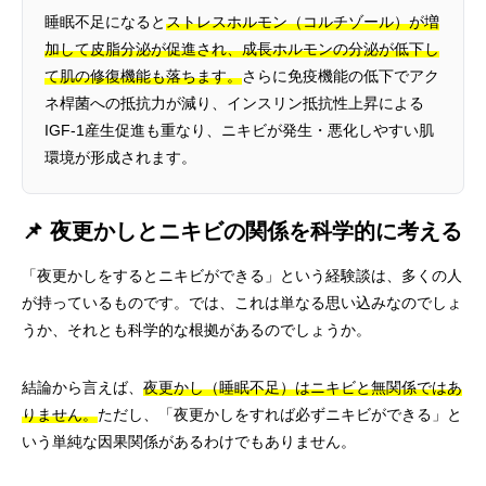
睡眠不足になると
ストレスホルモン（コルチゾール）が増
加して皮脂分泌が促進され、成長ホルモンの分泌が低下し
て肌の修復機能も落ちます。
さらに免疫機能の低下でアク
ネ桿菌への抵抗力が減り、インスリン抵抗性上昇による
IGF-1産生促進も重なり、ニキビが発生・悪化しやすい肌
環境が形成されます。
📌 夜更かしとニキビの関係を科学的に考える
「夜更かしをするとニキビができる」という経験談は、多くの人
が持っているものです。では、これは単なる思い込みなのでしょ
うか、それとも科学的な根拠があるのでしょうか。
結論から言えば、
夜更かし（睡眠不足）はニキビと無関係ではあ
りません。
ただし、「夜更かしをすれば必ずニキビができる」と
いう単純な因果関係があるわけでもありません。