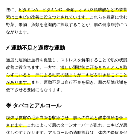
逆に、
ビタミンA、ビタミンC、亜鉛、オメガ3脂肪酸などの栄養
素はニキビの改善に役立つとされています。
これらを豊富に含む
野菜、果物、魚類を意識的に摂取することが、肌の健康維持につ
ながります。
⚡ 運動不足と過度な運動
適度な運動は血行を促進し、ストレスを解消することで肌の状態
改善に役立ちます。一方で、
激しい運動後に汗をきちんとふき取
らずにいると、汗による毛穴の詰まりがニキビを引き起こすこと
があります。
また、運動不足は血行不良を招き、肌の新陳代謝を
低下させる要因にもなります。
🌟 タバコとアルコール
喫煙は皮膚の毛細血管を収縮させ、肌への血流と酸素供給を低下
させます。
これによって肌のターンオーバーが乱れ、ニキビが悪
化しやすくなります。アルコールの過剰摂取は、体内の炎症を促