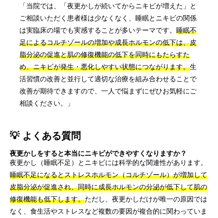
「当院では、「夜更かしが続いてからニキビが増えた」と
ご相談いただく患者様は少なくなく、睡眠とニキビの関係
は実臨床の場でも実感することが多いテーマです。
睡眠不
足によるコルチゾールの増加や成長ホルモンの低下は、皮
脂分泌の促進と肌の修復機能の低下を同時にもたらすた
め、ニキビが発生・悪化しやすい状態につながります。
生
活習慣の改善と並行して適切な治療を組み合わせることで
改善が期待できますので、一人で悩まずにぜひお気軽にご
相談ください。」
💡 よくある質問
夜更かしをすると本当にニキビができやすくなりますか？
夜更かし（睡眠不足）とニキビには科学的な関連性があります。
睡眠不足になるとストレスホルモン（コルチゾール）が増加して
皮脂分泌が促進され、同時に成長ホルモンの分泌が低下して肌の
修復機能も低下します。
ただし、夜更かしだけが唯一の原因では
なく、食生活やストレスなど複数の要因が複合的に関わっていま