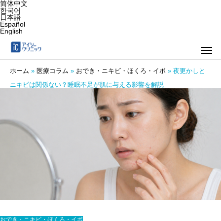
简体中文
한국어
日本語
Español
English
ホーム
»
医療コラム
»
おでき・ニキビ・ほくろ・イボ
»
夜更かしと
ニキビは関係ない？睡眠不足が肌に与える影響を解説
おでき・ニキビ・ほくろ・イボ