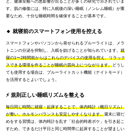
と、健康全般への悪影響が出ることが多くの研究で示されていま
す。肌の修復には、特に入眠後の深い睡眠（ノンレム睡眠）が重
要なため、十分な睡眠時間を確保することが基本です。
🔸 就寝前のスマートフォン使用を控える
スマートフォンやパソコンから発せられるブルーライトは、メラ
トニンの分泌を抑制し、入眠を妨げることが知られています。
就
寝の1〜2時間前からはこれらのデバイスの使用を控え、リラック
スできる環境を作ることが睡眠の質向上につながります。
どうし
ても使用する場合は、ブルーライトカット機能（ナイトモード）
を活用するとよいでしょう。
⚡ 規則正しい睡眠リズムを整える
毎日同じ時間に就寝・起床することで、体内時計（概日リズム）
が整い、ホルモンバランスも安定しやすくなります。
週末に寝だ
めをする習慣は、体内時計を乱す「社会的時差ボケ」を引き起こ
すため、できるだけ平日と同じ時間帯に起床することが望ましい