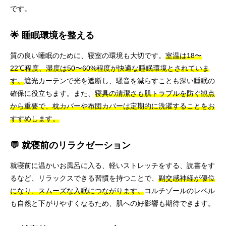
です。
🌟 睡眠環境を整える
質の良い睡眠のために、寝室の環境も大切です。
室温は18〜
22℃程度、湿度は50〜60%程度が快適な睡眠環境とされていま
す。
遮光カーテンで光を遮断し、騒音を減らすことも深い睡眠の
確保に役立ちます。また、
寝具の清潔さも肌トラブルを防ぐ観点
から重要で、枕カバーや布団カバーは定期的に洗濯することをお
すすめします。
💬 就寝前のリラクゼーション
就寝前に温かいお風呂に入る、軽いストレッチをする、読書をす
るなど、リラックスできる習慣を持つことで、
副交感神経が優位
になり、スムーズな入眠につながります。
コルチゾールのレベル
も自然と下がりやすくなるため、肌への好影響も期待できます。