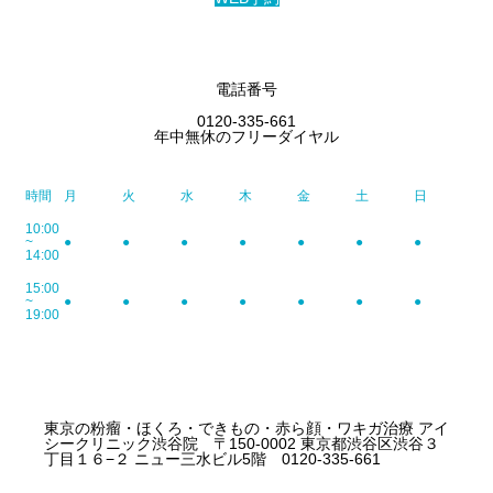
電話番号
0120-335-661
年中無休のフリーダイヤル
時間
月
火
水
木
金
土
日
10:00
~
●
●
●
●
●
●
●
14:00
15:00
~
●
●
●
●
●
●
●
19:00
東京の粉瘤・ほくろ・できもの・赤ら顔・ワキガ治療 アイ
シークリニック渋谷院 〒150-0002 東京都渋谷区渋谷３
丁目１６−２ ニュー三水ビル5階 0120-335-661