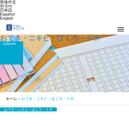
简体中文
한국어
日本語
Español
English
おでき・ニキビ・ほくろ・イボ
column
ホーム
»
おでき・ニキビ・ほくろ・イボ
おでき・ニキビ・ほくろ・イボ