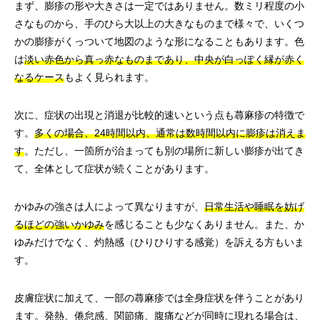
まず、膨疹の形や大きさは一定ではありません。数ミリ程度の小
さなものから、手のひら大以上の大きなものまで様々で、いくつ
かの膨疹がくっついて地図のような形になることもあります。色
は
淡い赤色から真っ赤なものまであり、中央が白っぽく縁が赤く
なるケース
もよく見られます。
次に、症状の出現と消退が比較的速いという点も蕁麻疹の特徴で
す。
多くの場合、24時間以内、通常は数時間以内に膨疹は消えま
す
。ただし、一箇所が治まっても別の場所に新しい膨疹が出てき
て、全体として症状が続くことがあります。
かゆみの強さは人によって異なりますが、
日常生活や睡眠を妨げ
るほどの強いかゆみ
を感じることも少なくありません。また、か
ゆみだけでなく、灼熱感（ひりひりする感覚）を訴える方もいま
す。
皮膚症状に加えて、一部の蕁麻疹では全身症状を伴うことがあり
ます。発熱、倦怠感、関節痛、腹痛などが同時に現れる場合は、