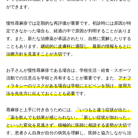
ができます。
慢性蕁麻疹では定期的な再評価が重要です。初診時には原因が特
定できなかった場合も、経過の中で原因が判明することがありま
す。また、新たな治療薬が承認されたり、自然に寛解したりする
こともあります。
継続的に皮膚科に通院し、最新の情報をもとに
治療方針を見直すことが大切
です。
お子さんが慢性蕁麻疹である場合は、学校生活・給食・スポーツ
活動での注意点を学校と共有することが重要です。また、
アナフ
ィラキシーのリスクがある場合は学校にエピペンを預け、使用方
法を先生方に伝えておくことも必要
です。
蕁麻疹と上手に付き合うためには、
「いつもと違う症状が出た」
「薬を飲んでも効果が感じられない」「新しい症状が加わった」
といった変化を見逃さず、積極的に医師に相談する姿勢が大切
で
す。患者さん自身が自分の病気を理解し、医師と協力しながら治