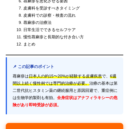
蕁麻疹を悪化させる要因
皮膚科を受診すべきタイミング
皮膚科での診察・検査の流れ
蕁麻疹の治療法
日常生活でできるセルフケア
慢性蕁麻疹と長期的な付き合い方
まとめ
📌 この記事のポイント
蕁麻疹は
日本人の約15〜20%が経験する皮膚疾患
で、
6週
間以上続く慢性例では専門的治療が必要。
治療の基本は第
二世代抗ヒスタミン薬の継続服用と原因回避で、重症例に
は生物学的製剤も有効。
全身症状はアナフィラキシーの危
険があり即時受診が必須。