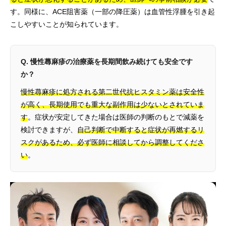
す。同様に、ACE阻害薬（一部の降圧薬）は血管性浮腫を引き起
こしやすいことが知られています。
Q. 慢性蕁麻疹の治療薬を長期間飲み続けても安全です
か？
慢性蕁麻疹に処方される第二世代抗ヒスタミン薬は安全性
が高く、長期使用でも重大な副作用は少ないとされていま
す
。症状が安定してきた場合は医師の判断のもとで減薬を
検討できますが、
自己判断で中断すると症状が再燃するリ
スクがあるため、必ず医師に相談してから調整してくださ
い
。