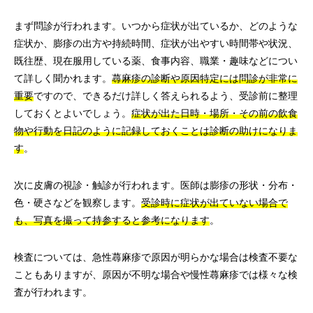
まず問診が行われます。いつから症状が出ているか、どのような
症状か、膨疹の出方や持続時間、症状が出やすい時間帯や状況、
既往歴、現在服用している薬、食事内容、職業・趣味などについ
て詳しく聞かれます。
蕁麻疹の診断や原因特定には問診が非常に
重要
ですので、できるだけ詳しく答えられるよう、受診前に整理
しておくとよいでしょう。
症状が出た日時・場所・その前の飲食
物や行動を日記のように記録しておくことは診断の助けになりま
す
。
次に皮膚の視診・触診が行われます。医師は膨疹の形状・分布・
色・硬さなどを観察します。
受診時に症状が出ていない場合で
も、写真を撮って持参すると参考になります
。
検査については、急性蕁麻疹で原因が明らかな場合は検査不要な
こともありますが、原因が不明な場合や慢性蕁麻疹では様々な検
査が行われます。