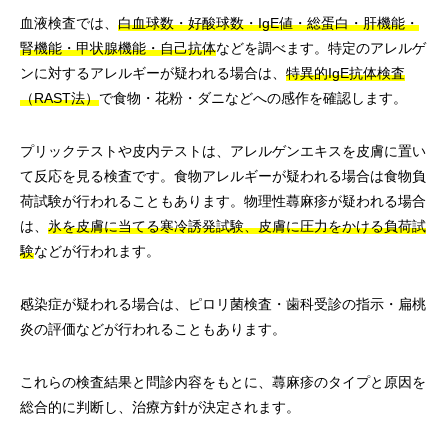
血液検査では、
白血球数・好酸球数・IgE値・総蛋白・肝機能・
腎機能・甲状腺機能・自己抗体
などを調べます。特定のアレルゲ
ンに対するアレルギーが疑われる場合は、
特異的IgE抗体検査
（RAST法）
で食物・花粉・ダニなどへの感作を確認します。
プリックテストや皮内テストは、アレルゲンエキスを皮膚に置い
て反応を見る検査です。食物アレルギーが疑われる場合は食物負
荷試験が行われることもあります。物理性蕁麻疹が疑われる場合
は、
氷を皮膚に当てる寒冷誘発試験、皮膚に圧力をかける負荷試
験
などが行われます。
感染症が疑われる場合は、ピロリ菌検査・歯科受診の指示・扁桃
炎の評価などが行われることもあります。
これらの検査結果と問診内容をもとに、蕁麻疹のタイプと原因を
総合的に判断し、治療方針が決定されます。