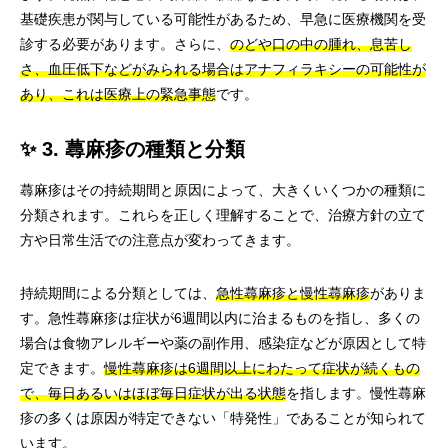
基礎疾患が関与している可能性があるため、早急に医療機関を受
診する必要があります。さらに、
のどや口の中の腫れ、息苦し
さ、血圧低下などがみられる場合はアナフィラキシーの可能性が
あり、これは医療上の緊急事態
です。
✨ 3. 蕁麻疹の種類と分類
蕁麻疹はその持続期間と原因によって、大きくいくつかの種類に
分類されます。これらを正しく理解することで、治療方針の立て
方や日常生活での注意点が変わってきます。
持続期間による分類としては、
急性蕁麻疹と慢性蕁麻疹
がありま
す。急性蕁麻疹は症状が6週間以内に治まるものを指し、多くの
場合は食物アレルギーや薬の副作用、感染症などが原因として特
定できます。
慢性蕁麻疹は6週間以上にわたって症状が続くもの
で、毎日あるいはほぼ毎日症状が出る状態
を指します。慢性蕁麻
疹の多くは原因が特定できない「特発性」であることが知られて
います。