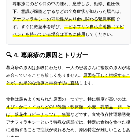
蕁麻疹にのどや口の中の腫れ、息苦しさ、動悸、血圧低
下、意識が朦朧とするなどの全身症状が加わった場合は、
アナフィラキシーの可能性があり命に関わる緊急事態
で
す。すぐに救急車を呼び、
エピネフリン自己注射器（エピ
ペン）を持っている場合は直ちに使用
してください。
🔍 4. 蕁麻疹の原因とトリガー
蕁麻疹の原因は多岐にわたり、一人の患者さんに複数の原因が絡
み合っていることも珍しくありません。
原因を正しく把握するこ
とが、効果的な治療と再発予防に直結
します。
食物は最もよく知られた原因の一つです。特に頻度が高いのは、
えび・かに・イカなどの甲殻類・軟体類、小麦、乳製品、卵、そ
ば、落花生（ピーナッツ）、魚類
などです。食物依存性運動誘発
アナフィラキシーという特殊な病態では、特定の食物を食べた後
に運動することで症状が現れるため、原因特定が難しいこともあ