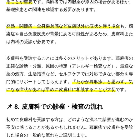
ることが重要
です。高齢者では内服薬が原因の場合があるほか、
基礎疾患との関連を確認する必要があります。
発熱・関節痛・全身倦怠感など皮膚以外の症状を伴う場合
も、感
染症や自己免疫疾患が背景にある可能性があるため、皮膚科また
は内科の受診が必要です。
皮膚科を受診することには多くのメリットがあります。蕁麻疹の
正確な診断・分類、原因の特定（アレルギー検査など）、最適な
薬の処方、生活指導など、セルフケアでは対応できない部分を専
門的にサポートしてもらえます。
「たかが蕁麻疹」と思わず、気
になる症状があれば早めに皮膚科に相談することが大切
です。
📌 8. 皮膚科での診察・検査の流れ
初めて皮膚科を受診する方は、どのような流れで診察が進むのか
不安に感じることがあるかもしれません。蕁麻疹で皮膚科を受診
した場合の一般的な流れをご説明します。