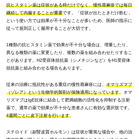
抗ヒスタミン薬は症状がある時だけでなく、慢性蕁麻疹では毎日
継続して内服することが重要
です。「症状が出たときだけ飲む」
という使い方では効果が不十分なことが多いため、医師の指示に
従って規則正しく服用することが大切です。
1種類の抗ヒスタミン薬で効果が不十分な場合は、増量したり、
異なる種類の薬に変更したり、複数の薬を組み合わせたりするこ
とがあります。H2受容体拮抗薬（シメチジンなど）をH1受容体
拮抗薬と組み合わせる場合もあります。
従来の治療に抵抗性がある重症の慢性蕁麻疹には、
オマリズマブ
（ゾレア）という生物学的製剤が保険適用になっています
。オマ
リズマブはIgE抗体に結合して肥満細胞の活性化を抑制する注射
薬で、通常の薬で効果が不十分な患者さんに有効な選択肢です。
4週間ごとに皮下注射を行います
。
ステロイド（副腎皮質ホルモン）は症状が重篤な場合や、他の治