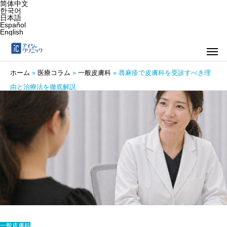
简体中文
한국어
日本語
Español
English
ホーム
»
医療コラム
»
一般皮膚科
»
蕁麻疹で皮膚科を受診すべき理
由と治療法を徹底解説
一般皮膚科