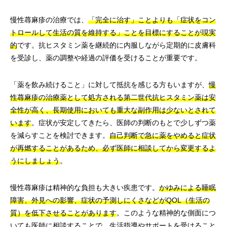
慢性蕁麻疹の治療では、
「完全に治す」ことよりも「症状をコン
トロールして生活の質を維持する」ことを目標にすることが現実
的
です。抗ヒスタミン薬を継続的に内服しながら定期的に皮膚科
を受診し、薬の調整や経過の評価を受けることが重要です。
「薬を飲み続けること」に対して抵抗を感じる方もいますが、
慢
性蕁麻疹の治療薬として処方される第二世代抗ヒスタミン薬は安
全性が高く、長期使用においても重大な副作用は少ないとされて
います
。症状が安定してきたら、医師の判断のもとで少しずつ薬
を減らすことを検討できます。
自己判断で急に薬をやめると症状
が再燃することがあるため、必ず医師に相談してから変更するよ
うにしましょう
。
慢性蕁麻疹は精神的な負担も大きい疾患です。
かゆみによる睡眠
障害、外見への影響、症状の予測しにくさなどがQOL（生活の
質）を低下させることがあります
。このような精神的な側面につ
いても医師に相談することで、生活指導やサポートを受けること