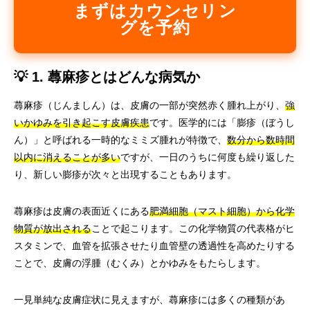
まずはカウンセリン
グを予約
💡 1. 蕁麻疹とはどんな病気か
蕁麻疹（じんましん）は、皮膚の一部が突然赤く腫れ上がり、
強
いかゆみを引き起こす皮膚疾患
です。医学的には「膨疹（ぼうし
ん）」と呼ばれる一時的なミミズ腫れが特徴で、
数分から数時間
以内に消えることが多い
ですが、一日のうちに何度も繰り返した
り、新しい膨疹が次々と出現することもあります。
蕁麻疹は皮膚の表面近くにある
肥満細胞（マスト細胞）から化学
物質が放出される
ことで起こります。この化学物質の代表格がヒ
スタミンで、血管を拡張させたり血管壁の透過性を高めたりする
ことで、皮膚の浮腫（むくみ）とかゆみをもたらします。
一見単純な皮膚症状に見えますが、蕁麻疹には多くの種類があ