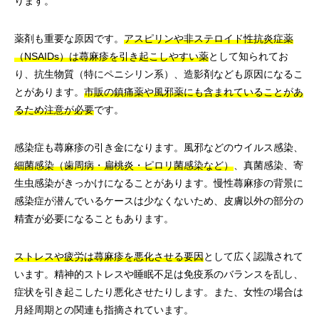
ります。
薬剤も重要な原因です。
アスピリンや非ステロイド性抗炎症薬
（NSAIDs）は蕁麻疹を引き起こしやすい薬
として知られてお
り、抗生物質（特にペニシリン系）、造影剤なども原因になるこ
とがあります。
市販の鎮痛薬や風邪薬にも含まれていることがあ
るため注意が必要
です。
感染症も蕁麻疹の引き金になります。風邪などのウイルス感染、
細菌感染（歯周病・扁桃炎・ピロリ菌感染など）
、真菌感染、寄
生虫感染がきっかけになることがあります。慢性蕁麻疹の背景に
感染症が潜んでいるケースは少なくないため、皮膚以外の部分の
精査が必要になることもあります。
ストレスや疲労は蕁麻疹を悪化させる要因
として広く認識されて
います。精神的ストレスや睡眠不足は免疫系のバランスを乱し、
症状を引き起こしたり悪化させたりします。また、女性の場合は
月経周期との関連も指摘されています。