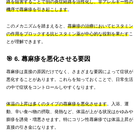
路を阻害することで別の炎症経路を活性化し、非アレルギー性の
機序で蕁麻疹を引き起こします
。
このメカニズムを踏まえると、
蕁麻疹の治療においてヒスタミン
の作用をブロックする抗ヒスタミン薬が中心的な役割を果たす
こ
とが理解できます。
🎯 6. 蕁麻疹を悪化させる要因
蕁麻疹は直接の原因だけでなく、さまざまな要因によって症状が
悪化することがあります。これらを知っておくことで、日常生活
の中で症状をコントロールしやすくなります。
体温の上昇は多くのタイプの蕁麻疹を悪化させます
。入浴、運
動、辛い食べ物の摂取、発熱など、体温が上がる状況はかゆみや
膨疹を誘発・増悪させます。特にコリン性蕁麻疹では体温上昇が
直接の引き金になります。