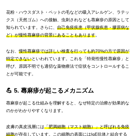
花粉・ハウスダスト・ペットの毛などの吸入アレルゲン、ラテッ
クス（天然ゴム）への接触、虫刺されなども蕁麻疹の原因として
知られています。さらに、
自己免疫疾患（甲状腺疾患・膠原病な
ど）が慢性蕁麻疹の背景にあることもあります
。
なお、
慢性蕁麻疹では詳しい検査を行っても約70%の方で原因が
特定できない
といわれています。これを「特発性慢性蕁麻疹」と
呼び、原因不明でも適切な薬物療法で症状をコントロールするこ
とが可能です。
💪 5. 蕁麻疹が起こるメカニズム
蕁麻疹が起こる仕組みを理解すると、なぜ特定の治療が効果的な
のかがわかりやすくなります。
皮膚の真皮浅層には
「肥満細胞（マスト細胞）」と呼ばれる免疫
細胞
が存在しています。この細胞の表面にはIgE抗体と結合する