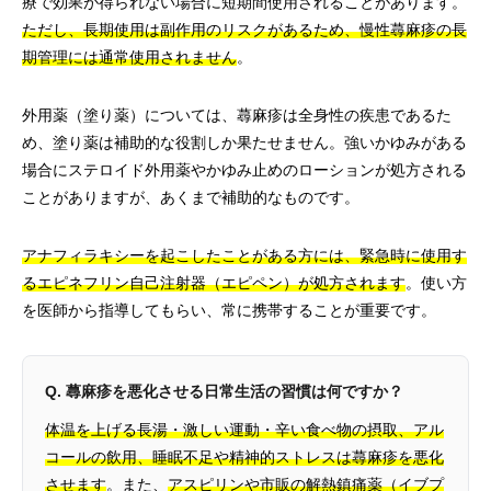
療で効果が得られない場合に短期間使用されることがあります。
ただし、長期使用は副作用のリスクがあるため、慢性蕁麻疹の長
期管理には通常使用されません
。
外用薬（塗り薬）については、蕁麻疹は全身性の疾患であるた
め、塗り薬は補助的な役割しか果たせません。強いかゆみがある
場合にステロイド外用薬やかゆみ止めのローションが処方される
ことがありますが、あくまで補助的なものです。
アナフィラキシーを起こしたことがある方には、緊急時に使用す
るエピネフリン自己注射器（エピペン）が処方されます
。使い方
を医師から指導してもらい、常に携帯することが重要です。
Q. 蕁麻疹を悪化させる日常生活の習慣は何ですか？
体温を上げる長湯・激しい運動・辛い食べ物の摂取、アル
コールの飲用、睡眠不足や精神的ストレスは蕁麻疹を悪化
させます
。また、
アスピリンや市販の解熱鎮痛薬（イブプ