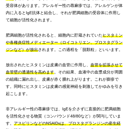
受容体があります。アレルギー性の蕁麻疹では、アレルゲンが体
内に入るとIgE抗体と結合し、それが肥満細胞の受容体に作用し
て細胞が活性化されます。
肥満細胞が活性化されると、細胞内に貯蔵されていた
ヒスタミン
や各種炎症性メディエーター（ロイコトリエン、プロスタグラン
ジンなど）が放出
されます。この過程を「脱顆粒」といいます。
放出されたヒスタミンは皮膚の血管に作用し、
血管を拡張させて
血管壁の透過性を高めます
。その結果、血液中の血漿成分が周囲
の組織に漏れ出し、皮膚が赤く腫れ上がります。これが膨疹で
す。同時にヒスタミンは皮膚の感覚神経を刺激してかゆみを引き
起こします。
非アレルギー性の蕁麻疹では、IgEを介さずに直接的に肥満細胞
を活性化させる物質（コンパウンド48/80など）が関与していま
す。
アスピリンなどのNSAIDsは、プロスタグランジンの産生経