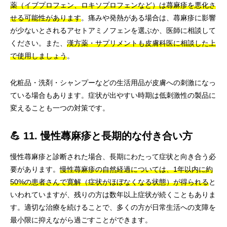
薬（イブプロフェン、ロキソプロフェンなど）は蕁麻疹を悪化さ
せる可能性があります
。痛みや発熱がある場合は、蕁麻疹に影響
が少ないとされるアセトアミノフェンを選ぶか、医師に相談して
ください。また、
漢方薬・サプリメントも皮膚科医に相談した上
で使用しましょう
。
化粧品・洗剤・シャンプーなどの生活用品が皮膚への刺激になっ
ている場合もあります。症状が出やすい時期は低刺激性の製品に
変えることも一つの対策です。
💪 11. 慢性蕁麻疹と長期的な付き合い方
慢性蕁麻疹と診断された場合、長期にわたって症状と向き合う必
要があります。
慢性蕁麻疹の自然経過については、1年以内に約
50%の患者さんで寛解（症状がほぼなくなる状態）が得られる
と
いわれていますが、残りの方は数年以上症状が続くこともありま
す。適切な治療を続けることで、多くの方が日常生活への支障を
最小限に抑えながら過ごすことができます。