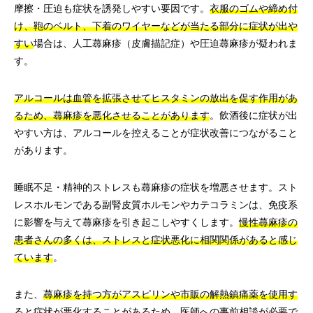
摩擦・圧迫も症状を誘発しやすい要因です。
衣服のゴムや締め付
け、鞄のベルト、下着のワイヤーなどが当たる部分に症状が出や
すい
場合は、人工蕁麻疹（皮膚描記症）や圧迫蕁麻疹が疑われま
す。
アルコールは血管を拡張させてヒスタミンの放出を促す作用があ
るため、蕁麻疹を悪化させることがあります
。飲酒後に症状が出
やすい方は、アルコールを控えることが症状改善につながること
があります。
睡眠不足・精神的ストレスも蕁麻疹の症状を増悪させます。スト
レスホルモンである副腎皮質ホルモンやカテコラミンは、免疫系
に影響を与えて蕁麻疹を引き起こしやすくします。
慢性蕁麻疹の
患者さんの多くは、ストレスと症状悪化に相関関係があると感じ
ています
。
また、
蕁麻疹を持つ方がアスピリンや市販の解熱鎮痛薬を使用す
ると症状が悪化することがあるため、医師への事前相談が必要
で