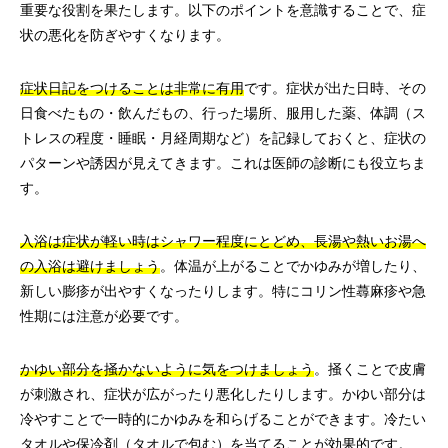
重要な役割を果たします。以下のポイントを意識することで、症
状の悪化を防ぎやすくなります。
症状日記をつけることは非常に有用
です。症状が出た日時、その
日食べたもの・飲んだもの、行った場所、服用した薬、体調（ス
トレスの程度・睡眠・月経周期など）を記録しておくと、症状の
パターンや誘因が見えてきます。これは医師の診断にも役立ちま
す。
入浴は症状が軽い時はシャワー程度にとどめ、長湯や熱いお湯へ
の入浴は避けましょう
。体温が上がることでかゆみが増したり、
新しい膨疹が出やすくなったりします。特にコリン性蕁麻疹や急
性期には注意が必要です。
かゆい部分を掻かないように気をつけましょう
。掻くことで皮膚
が刺激され、症状が広がったり悪化したりします。かゆい部分は
冷やすことで一時的にかゆみを和らげることができます。冷たい
タオルや保冷剤（タオルで包む）を当てることが効果的です。