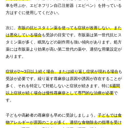
車を呼ぶか、エピネフリン自己注射器（エピペン）を持っている
方はすぐに使用してください。
次に、
市販の抗ヒスタミン薬を使っても症状が改善しない、また
は悪化している場合
も受診の目安です。市販薬は第一世代抗ヒス
タミン薬が多く、眠気などの副作用も強い傾向があります。処方
薬には市販薬より効果が高い第二世代の薬や、適切な用量設定が
あります。
症状が2〜3日以上続く場合、または繰り返し症状が現れる場合
も
受診が必要です。繰り返す蕁麻疹は原因や誘因が存在することが
多く、それを特定して対処しないと症状が続きます。特に
6週間
以上症状が続く場合は慢性蕁麻疹として専門的な治療が必要
で
す。
子どもや高齢者の蕁麻疹も早めに受診しましょう。
子どもでは食
物アレルギーが原因のことが多く、適切な食物除去の指導を受け