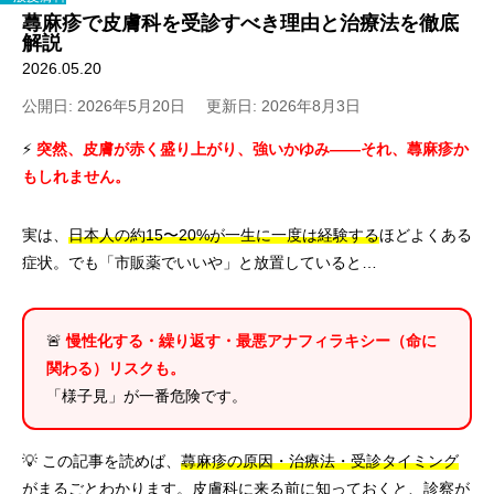
蕁麻疹で皮膚科を受診すべき理由と治療法を徹底
解説
2026.05.20
公開日: 2026年5月20日
更新日: 2026年8月3日
⚡
突然、皮膚が赤く盛り上がり、強いかゆみ——それ、蕁麻疹か
もしれません。
実は、
日本人の約15〜20%が一生に一度は経験する
ほどよくある
症状。でも「市販薬でいいや」と放置していると…
🚨
慢性化する・繰り返す・最悪アナフィラキシー（命に
関わる）リスクも。
「様子見」が一番危険です。
💡 この記事を読めば、
蕁麻疹の原因・治療法・受診タイミング
がまるごとわかります。皮膚科に来る前に知っておくと、診察が