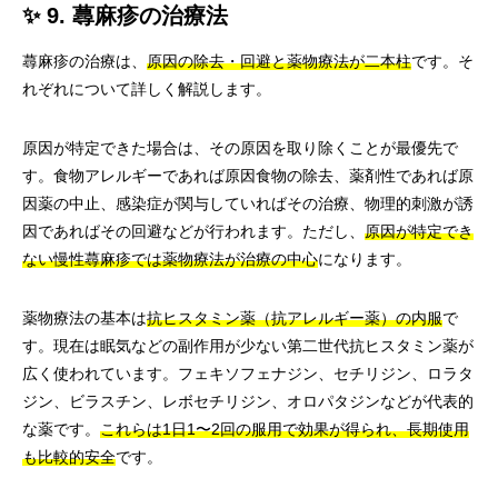
✨ 9. 蕁麻疹の治療法
蕁麻疹の治療は、
原因の除去・回避と薬物療法が二本柱
です。そ
れぞれについて詳しく解説します。
原因が特定できた場合は、その原因を取り除くことが最優先で
す。食物アレルギーであれば原因食物の除去、薬剤性であれば原
因薬の中止、感染症が関与していればその治療、物理的刺激が誘
因であればその回避などが行われます。ただし、
原因が特定でき
ない慢性蕁麻疹では薬物療法が治療の中心
になります。
薬物療法の基本は
抗ヒスタミン薬（抗アレルギー薬）の内服
で
す。現在は眠気などの副作用が少ない第二世代抗ヒスタミン薬が
広く使われています。フェキソフェナジン、セチリジン、ロラタ
ジン、ビラスチン、レボセチリジン、オロパタジンなどが代表的
な薬です。
これらは1日1〜2回の服用で効果が得られ、長期使用
も比較的安全
です。