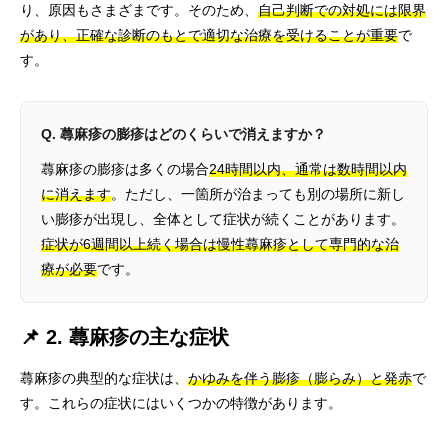
り、原因もさまざまです。そのため、
自己判断での対処には限界
があり、正確な診断のもとで適切な治療を受けることが重要
で
す。
Q. 蕁麻疹の膨疹はどのくらいで消えますか？
蕁麻疹の膨疹は多くの場合
24時間以内、通常は数時間以内
に消えます
。ただし、一箇所が治まっても別の場所に新し
い膨疹が出現し、全体として症状が続くことがあります。
症状が6週間以上続く場合は慢性蕁麻疹として専門的な治
療が必要
です。
📌 2. 蕁麻疹の主な症状
蕁麻疹の典型的な症状は、
かゆみを伴う膨疹（膨らみ）と発赤
で
す。これらの症状にはいくつかの特徴があります。