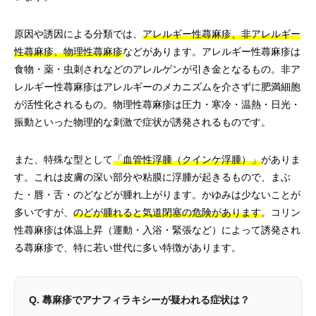
原因や誘因による分類では、
アレルギー性蕁麻疹、非アレルギー
性蕁麻疹、物理性蕁麻疹
などがあります。アレルギー性蕁麻疹は
食物・薬・虫刺されなどのアレルゲンが引き金となるもの。非ア
レルギー性蕁麻疹はアレルギーのメカニズムを介さずに肥満細胞
が活性化されるもの。物理性蕁麻疹は圧力・寒冷・温熱・日光・
振動といった物理的な刺激で症状が誘発されるものです。
また、特殊な型として
「血管性浮腫（クインケ浮腫）」
がありま
す。これは皮膚の深い部分や粘膜に浮腫が起きるもので、まぶ
た・唇・舌・のどなどが腫れ上がります。かゆみは少ないことが
多いですが、
のどが腫れると気道閉塞の危険があります
。コリン
性蕁麻疹は体温上昇（運動・入浴・緊張など）によって誘発され
る蕁麻疹で、特に若い世代に多い特徴があります。
Q. 蕁麻疹でアナフィラキシーが疑われる症状は？