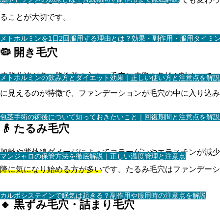
ることが大切です。
メトホルミンを1日2回服用する理由とは？効果・副作用・服用タイミ
🦠 開き毛穴
皮脂分泌が多い脂性肌の方や、毛穴に皮脂や角栓が詰まってい
メトホルミンの飲み方とダイエット効果｜正しい使い方と注意点を解説
に見えるのが特徴で、ファンデーションが毛穴の中に入り込み
包茎手術の術後について知っておきたいこと｜回復期間と注意点を解説
👴 たるみ毛穴
加齢や紫外線ダメージによってコラーゲンやエラスチンが減少
マンジャロの保管方法を徹底解説｜正しい温度管理と注意点
降に気になり始める方が多い
です。たるみ毛穴はファンデーシ
カルボシステインで眠気は起きる？副作用や服用時の注意点を解説
🔸 黒ずみ毛穴・詰まり毛穴