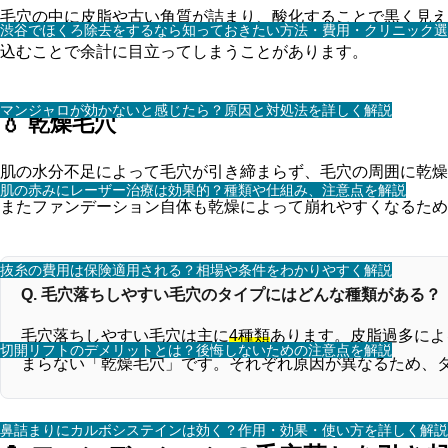
毛穴の中に皮脂や古い角質が詰まり、酸化することで黒く見え
渋谷でほくろ除去をするなら知っておきたい方法・費用・クリニック選
込むことで余計に目立ってしまうことがあります。
マンジャロが効かないと感じたら？原因と対処法を詳しく解説
💧 乾燥毛穴
肌の水分不足によって毛穴が引き締まらず、毛穴の周囲に乾燥
肌の赤みにレーザー治療は効果的？種類や仕組み、注意点を解説
またファンデーション自体も乾燥によって崩れやすくなるため
抜糸の費用は保険適用される？相場や条件をわかりやすく解説
Q. 毛穴落ちしやすい毛穴のタイプにはどんな種類がある？
毛穴落ちしやすい毛穴は主に
4種類
あります。皮脂過多によ
切開リフトのデメリットとは？後悔しないための注意点を解説
まらない「乾燥毛穴」です。それぞれ原因が異なるため、
鼻詰まりにカルボシステインは効く？作用・効果・使い方を詳しく解説