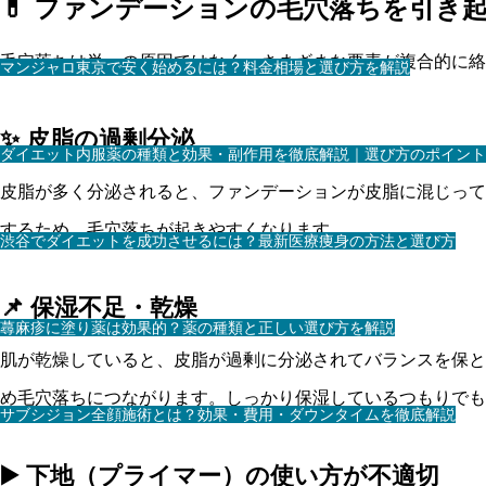
💊 ファンデーションの毛穴落ちを引き
毛穴落ちは単一の原因ではなく、さまざまな要素が複合的に絡
マンジャロ東京で安く始めるには？料金相場と選び方を解説
✨ 皮脂の過剰分泌
ダイエット内服薬の種類と効果・副作用を徹底解説｜選び方のポイント
皮脂が多く分泌されると、ファンデーションが皮脂に混じっ
するため、毛穴落ちが起きやすくなります。
渋谷でダイエットを成功させるには？最新医療痩身の方法と選び方
📌 保湿不足・乾燥
蕁麻疹に塗り薬は効果的？薬の種類と正しい選び方を解説
肌が乾燥していると、皮脂が過剰に分泌されてバランスを保と
め毛穴落ちにつながります。しっかり保湿しているつもりでも
サブシジョン全顔施術とは？効果・費用・ダウンタイムを徹底解説
▶️ 下地（プライマー）の使い方が不適切