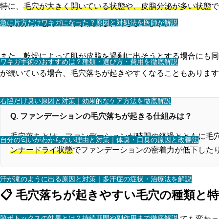
特に、
毛穴が大きく開いている状態や、皮脂分泌が多い状態
で
急に片方だけワキガになった？原因と対処法を医師が解説
ンが崩れ、毛穴の凹みが強調されてしまいます。
また、乾燥によって肌が皮脂を過剰に出そうとする場合にも同
ワキガ手術のおすすめは？種類・選び方・費用を徹底解説
が続いている場合、毛穴落ちが起きやすくなることもあります
右脇だけ臭い原因と対策｜効果的なケア方法を徹底解説
Q. ファンデーションの毛穴落ちが起きる仕組みは？
毛穴落ちとは、ファンデーションが時間の経過とともに毛
自分の匂いがわからない理由と対策｜体臭・口臭の原因と改善法
ンナードライ状態
でファンデーションの密着力が低下した
汗が滝のように出る原因と対策｜多汗症の症状・治療法を解説
📋 毛穴落ちが起きやすい毛穴の種類と
脇ボトックスの効果とは？持続期間や副作用まで徹底解説
毛穴落ちが起きるかどうかは、毛穴のタイプによっても変わっ