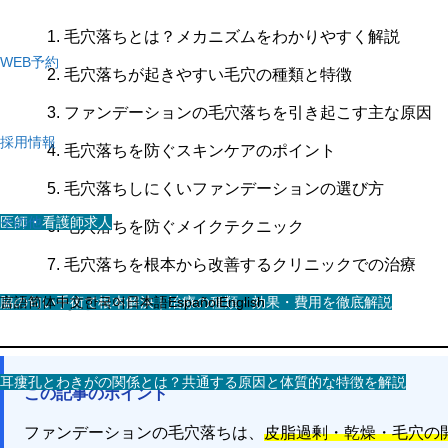
毛穴落ちとは？メカニズムをわかりやすく解説
WEB予約
毛穴落ちが起きやすい毛穴の種類と特徴
ファンデーションの毛穴落ちを引き起こす主な原因
採用情報
毛穴落ちを防ぐスキンケアのポイント
毛穴落ちしにくいファンデーションの選び方
医師・看護師求人
その他
毛穴落ちを防ぐメイクテクニック
毛穴落ちを根本から改善するクリニックでの治療
スタッフ求人
脇の匂い手術で根本解決｜治療の種類・効果・費用を徹底解説
言語
简体中文
まとめ
한국어
日本語
Español
English
耳瘻孔とわきがの関係とは？共通する原因と体質的な特徴を解説
この記事のポイント
ファンデーションの毛穴落ちは、
皮脂過剰・乾燥・毛穴の