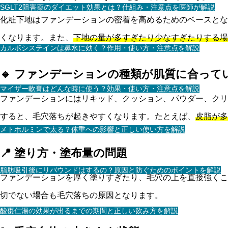
SGLT2阻害薬のダイエット効果とは？仕組み・注意点を医師が解説
化粧下地はファンデーションの密着を高めるためのベースとな
くなります。また、
下地の量が多すぎたり少なすぎたりする場
カルボシステインは鼻水に効く？作用・使い方・注意点を解説
🔹 ファンデーションの種類が肌質に合って
マイザー軟膏はどんな時に使う？効果・使い方・注意点を解説
ファンデーションにはリキッド、クッション、パウダー、クリ
すると、毛穴落ちが起きやすくなります。たとえば、
皮脂が多
メトホルミンで太る？体重への影響と正しい使い方を解説
📍 塗り方・塗布量の問題
脂肪吸引後にリバウンドはするの？原因と防ぐためのポイントを解説
ファンデーションを厚く塗りすぎたり、毛穴の上を直接強くこ
切でない場合も毛穴落ちの原因となります。
酸棗仁湯の効果が出るまでの期間と正しい飲み方を解説