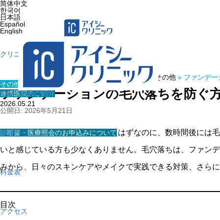
简体中文
한국어
日本語
Español
English
クリニック紹介
ホーム
»
医療コラム
»
その他
»
ファンデー
その他
ファンデーションの毛穴落ちを防ぐ
連携医院のご紹介
院長・医師の紹介
2026.05.21
公開日: 2026年5月21日
ファンデーションを丁寧に塗ったはずなのに、数時間後には毛
診断書・医療照会のお申込みについて
診療内容
いと感じている方も少なくありません。毛穴落ちは、ファンデ
みから、日々のスキンケアやメイクで実践できる対策、さらに
料金表
目次
アクセス