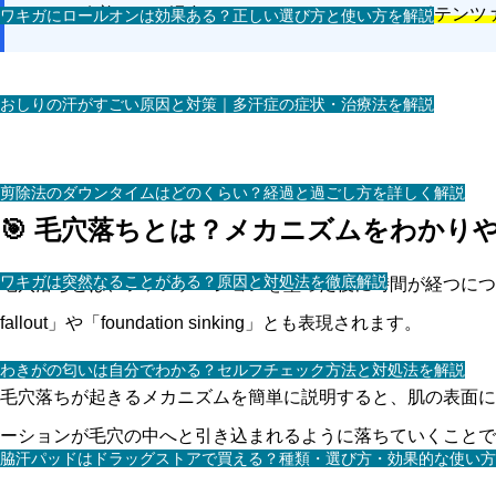
ケアで改善しない場合は、アイシークリニックで
ポテンツ
ワキガにロールオンは効果ある？正しい選び方と使い方を解説
おしりの汗がすごい原因と対策｜多汗症の症状・治療法を解説
剪除法のダウンタイムはどのくらい？経過と過ごし方を詳しく解説
🎯 毛穴落ちとは？メカニズムをわかり
ワキガは突然なることがある？原因と対処法を徹底解説
毛穴落ちとは、ファンデーションを塗った後に時間が経つにつ
fallout」や「foundation sinking」とも表現されます。
わきがの匂いは自分でわかる？セルフチェック方法と対処法を解説
毛穴落ちが起きるメカニズムを簡単に説明すると、肌の表面に
ーションが毛穴の中へと引き込まれるように落ちていくことで
脇汗パッドはドラッグストアで買える？種類・選び方・効果的な使い方