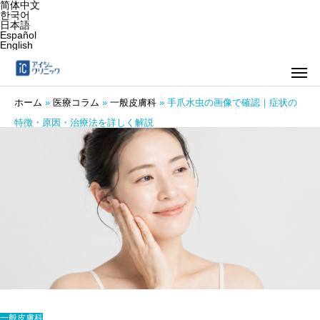
简体中文
한국어
日本語
Español
English
ホーム
»
医療コラム
»
一般皮膚科
»
手爪水虫の画像で確認｜症状の
特徴・原因・治療法を詳しく解説
一般皮膚科