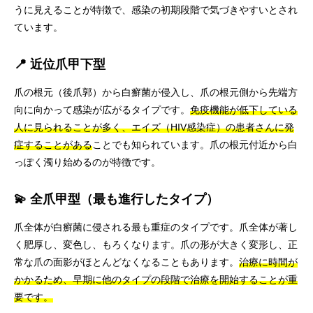
うに見えることが特徴で、感染の初期段階で気づきやすいとされ
ています。
📍 近位爪甲下型
爪の根元（後爪郭）から白癬菌が侵入し、爪の根元側から先端方
向に向かって感染が広がるタイプです。
免疫機能が低下している
人に見られることが多く、エイズ（HIV感染症）の患者さんに発
症することがある
ことでも知られています。爪の根元付近から白
っぽく濁り始めるのが特徴です。
💫 全爪甲型（最も進行したタイプ）
爪全体が白癬菌に侵される最も重症のタイプです。爪全体が著し
く肥厚し、変色し、もろくなります。爪の形が大きく変形し、正
常な爪の面影がほとんどなくなることもあります。
治療に時間が
かかるため、早期に他のタイプの段階で治療を開始することが重
要です。