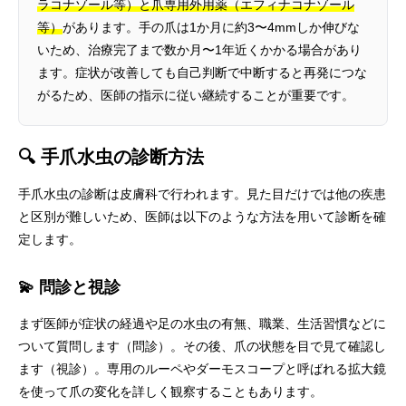
ラコナゾール等）と爪専用外用薬（エフィナコナゾール
等）
があります。手の爪は1か月に約3〜4mmしか伸びな
いため、治療完了まで数か月〜1年近くかかる場合があり
ます。症状が改善しても自己判断で中断すると再発につな
がるため、医師の指示に従い継続することが重要です。
🔍 手爪水虫の診断方法
手爪水虫の診断は皮膚科で行われます。見た目だけでは他の疾患
と区別が難しいため、医師は以下のような方法を用いて診断を確
定します。
💫 問診と視診
まず医師が症状の経過や足の水虫の有無、職業、生活習慣などに
ついて質問します（問診）。その後、爪の状態を目で見て確認し
ます（視診）。専用のルーペやダーモスコープと呼ばれる拡大鏡
を使って爪の変化を詳しく観察することもあります。