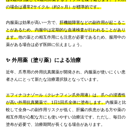
の場合は通常2サイクル（約2ヶ月）が標準的です。
内服薬は効果が高い一方で、
肝機能障害などの副作用が起こるこ
とがあるため、内服中は定期的な血液検査が行われることがあり
ます。
他の薬との相互作用にも注意が必要であるため、服用中の
薬がある場合は必ず医師に伝えましょう。
✨ 外用薬（塗り薬）による治療
近年、爪専用の外用抗真菌薬が開発され、内服薬が使いにくい患
者さんにとって新たな治療選択肢となっています。
エフィナコナゾール（クレナフィン爪外用液）は、爪への浸透性
が高い外用抗真菌薬で、1日1回爪全体に塗布します。
内服薬と比
較して全身への副作用リスクが低く、肝臓の疾患がある方や薬の
相互作用が心配な方にも使いやすい治療法です。ただし、毎日の
塗布が必要で、治療期間が長くなる場合があります。