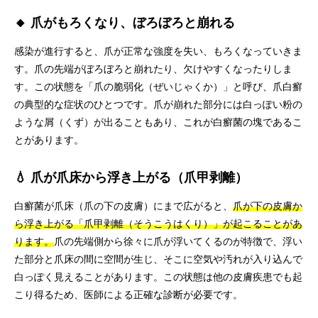
🔸 爪がもろくなり、ぼろぼろと崩れる
感染が進行すると、爪が正常な強度を失い、もろくなっていきま
す。爪の先端がぼろぼろと崩れたり、欠けやすくなったりしま
す。この状態を「爪の脆弱化（ぜいじゃくか）」と呼び、爪白癬
の典型的な症状のひとつです。爪が崩れた部分には白っぽい粉の
ような屑（くず）が出ることもあり、これが白癬菌の塊であるこ
とがあります。
💧 爪が爪床から浮き上がる（爪甲剥離）
白癬菌が爪床（爪の下の皮膚）にまで広がると、
爪が下の皮膚か
ら浮き上がる「爪甲剥離（そうこうはくり）」が起こることがあ
ります。
爪の先端側から徐々に爪が浮いてくるのが特徴で、浮い
た部分と爪床の間に空間が生じ、そこに空気や汚れが入り込んで
白っぽく見えることがあります。この状態は他の皮膚疾患でも起
こり得るため、医師による正確な診断が必要です。