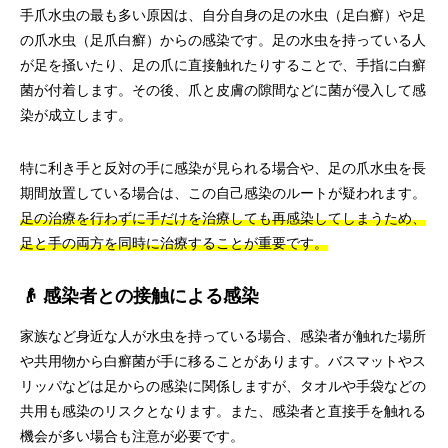
手爪水虫の最も多い原因は、自分自身の足の水虫（足白癬）や足
の爪水虫（足爪白癬）からの感染です。足の水虫を持っている人
が足を掻いたり、足の爪に直接触れたりすることで、手指に白癬
菌が付着します。その後、爪と皮膚の隙間などに菌が侵入して感
染が成立します。
特に利き手と反対の手に感染が見られる場合や、足の爪水虫を長
期間放置している場合は、この自己感染のルートが疑われます。
足の治療を行わずに手だけを治療しても再感染してしまうため、
足と手の両方を同時に治療することが重要です。
👴 感染者との接触による感染
家族など身近な人が水虫を持っている場合、感染者が触れた場所
や共用物から白癬菌が手に移ることがあります。バスマットやス
リッパなどは足からの感染に関係しますが、タオルや手袋などの
共用も感染のリスクとなります。また、感染者と直接手を触れる
機会が多い場合も注意が必要です。