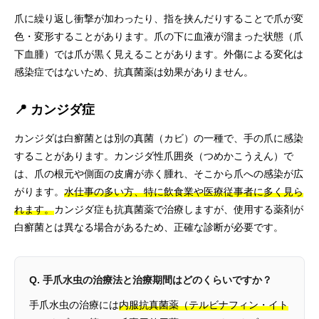
爪に繰り返し衝撃が加わったり、指を挟んだりすることで爪が変
色・変形することがあります。爪の下に血液が溜まった状態（爪
下血腫）では爪が黒く見えることがあります。外傷による変化は
感染症ではないため、抗真菌薬は効果がありません。
📍 カンジダ症
カンジダは白癬菌とは別の真菌（カビ）の一種で、手の爪に感染
することがあります。カンジダ性爪囲炎（つめかこうえん）で
は、爪の根元や側面の皮膚が赤く腫れ、そこから爪への感染が広
がります。
水仕事の多い方、特に飲食業や医療従事者に多く見ら
れます。
カンジダ症も抗真菌薬で治療しますが、使用する薬剤が
白癬菌とは異なる場合があるため、正確な診断が必要です。
Q. 手爪水虫の治療法と治療期間はどのくらいですか？
手爪水虫の治療には
内服抗真菌薬（テルビナフィン・イト