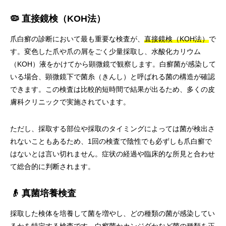
🦠 直接鏡検（KOH法）
爪白癬の診断において最も重要な検査が、
直接鏡検（KOH法）
で
す。変色した爪や爪の屑をごく少量採取し、水酸化カリウム
（KOH）液をかけてから顕微鏡で観察します。白癬菌が感染して
いる場合、顕微鏡下で菌糸（きんし）と呼ばれる菌の構造が確認
できます。この検査は比較的短時間で結果が出るため、多くの皮
膚科クリニックで実施されています。
ただし、採取する部位や採取のタイミングによっては菌が検出さ
れないこともあるため、1回の検査で陰性でも必ずしも爪白癬で
はないとは言い切れません。症状の経過や臨床的な所見と合わせ
て総合的に判断されます。
👴 真菌培養検査
採取した検体を培養して菌を増やし、どの種類の菌が感染してい