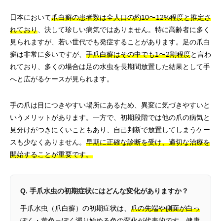
日本において
爪白癬の患者数は全人口の約10〜12%程度と推定さ
れており
、決して珍しい病気ではありません。特に高齢者に多く
見られますが、若い世代でも発症することがあります。足の爪白
癬は非常に多いですが、
手爪白癬はその中でも1〜2割程度
と言わ
れており、多くの場合は足の水虫を長期間放置した結果として手
へと広がるケースが見られます。
手の爪は目につきやすい場所にあるため、異変に気づきやすいと
いうメリットがあります。一方で、初期段階では他の爪の病気と
見分けがつきにくいこともあり、自己判断で放置してしまうケー
スも少なくありません。
早期に正確な診断を受け、適切な治療を
開始することが重要です。
Q. 手爪水虫の初期症状にはどんな変化がありますか？
手爪水虫（爪白癬）の初期症状は、
爪の先端や側面が白っ
ぽく・黄色っぽく濁り始める色の変化
が代表的です。健康