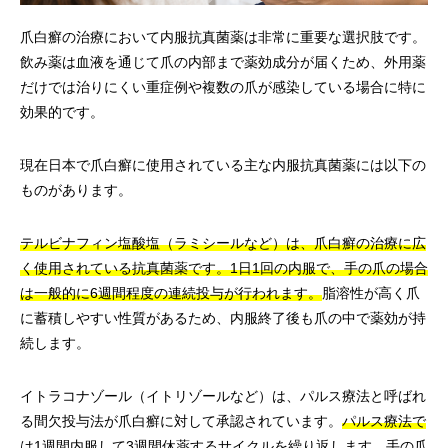
爪白癬の治療において内服抗真菌薬は非常に重要な選択肢です。
飲み薬は血液を通じて爪の内部まで薬効成分が届くため、外用薬
だけでは治りにくい重症例や複数の爪が感染している場合に特に
効果的です。
現在日本で爪白癬に使用されている主な内服抗真菌薬には以下の
ものがあります。
テルビナフィン塩酸塩（ラミシールなど）は、爪白癬の治療に広
く使用されている抗真菌薬です。1日1回の内服で、手の爪の場合
は一般的に6週間程度の連続投与が行われます。
脂溶性が高く爪
に蓄積しやすい性質があるため、内服終了後も爪の中で薬効が持
続します。
イトラコナゾール（イトリゾールなど）は、パルス療法と呼ばれ
る間欠投与法が爪白癬に対して承認されています。
パルス療法で
は1週間内服して3週間休薬するサイクルを繰り返します。手の爪