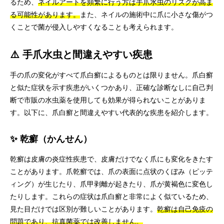
るため、
ネイルアートを頻繁に行う方は手爪水虫のリスクが高ま
る可能性があります。
また、ネイルの施術中に爪に小さな傷がつ
くことで菌が侵入しやすくなることも考えられます。
⚠️ 手爪水虫と間違えやすい疾患
手の爪の変化がすべて爪白癬によるものとは限りません。爪白癬
と似た症状を示す疾患がいくつかあり、正確な診断なしに自己判
断で市販の水虫薬を使用しても効果が得られないことがありま
す。以下に、爪白癬と間違えやすい代表的な疾患を紹介します。
✨ 乾癬（かんせん）
乾癬は皮膚の炎症性疾患で、皮膚だけでなく爪にも変化をきたす
ことがあります。爪乾癬では、爪の表面に点状のくぼみ（ピッテ
ィング）が生じたり、爪甲剥離が起きたり、爪が黄褐色に変色し
たりします。これらの症状は爪白癬と非常によく似ているため、
見た目だけでは区別が難しいことがあります。
乾癬は自己免疫の
問題であり、抗真菌薬では改善しません。