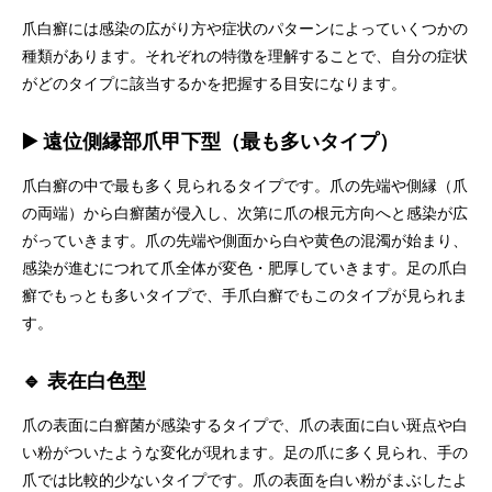
爪白癬には感染の広がり方や症状のパターンによっていくつかの
種類があります。それぞれの特徴を理解することで、自分の症状
がどのタイプに該当するかを把握する目安になります。
▶️ 遠位側縁部爪甲下型（最も多いタイプ）
爪白癬の中で最も多く見られるタイプです。爪の先端や側縁（爪
の両端）から白癬菌が侵入し、次第に爪の根元方向へと感染が広
がっていきます。爪の先端や側面から白や黄色の混濁が始まり、
感染が進むにつれて爪全体が変色・肥厚していきます。足の爪白
癬でもっとも多いタイプで、手爪白癬でもこのタイプが見られま
す。
🔹 表在白色型
爪の表面に白癬菌が感染するタイプで、爪の表面に白い斑点や白
い粉がついたような変化が現れます。足の爪に多く見られ、手の
爪では比較的少ないタイプです。爪の表面を白い粉がまぶしたよ