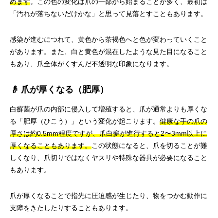
めます
。この色の変化は爪の一部から始まることが多く、最初は
「汚れが落ちないだけかな」と思って見落とすこともあります。
感染が進むにつれて、黄色から茶褐色へと色が変わっていくこと
があります。また、白と黄色が混在したような見た目になること
もあり、爪全体がくすんだ不透明な印象になります。
👴 爪が厚くなる（肥厚）
白癬菌が爪の内部に侵入して増殖すると、爪が通常よりも厚くな
る「肥厚（ひこう）」という変化が起こります。
健康な手の爪の
厚さは約0.5mm程度ですが、爪白癬が進行すると2〜3mm以上に
厚くなることもあります。
この状態になると、爪を切ることが難
しくなり、爪切りではなくヤスリや特殊な器具が必要になること
もあります。
爪が厚くなることで指先に圧迫感が生じたり、物をつかむ動作に
支障をきたしたりすることもあります。