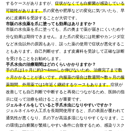
するケースがありますが、
症状がなくても白癬菌が感染している
可能性があります。
爪の変色や肥厚などの変化に気づいたら、早
めに皮膚科を受診することが大切です。
市販の水虫薬を爪に塗っても効果はありますか？
市販の水虫薬を爪に塗っても、爪の奥まで薬が届きにくいため十
分な効果は期待できません。また爪の変化には乾癬やカンジダ症
など水虫以外の原因もあり、誤った薬の使用で症状が悪化するこ
ともあります。自己判断せず、まず皮膚科を受診して正確な診断
を受けることをお勧めします。
手爪水虫の治療期間はどのくらいかかりますか？
手の爪は1ヶ月に約3〜4mmしか伸びないため、治療完了まで数
ヶ月かかることが多いです。内服薬の場合は数週間〜数ヶ月の服
薬期間、外用薬では1年近く継続するケースもあります。
症状が
改善しても自己判断で中断すると再発につながるため、医師の指
示に従って治療を続けることが重要です。
ジェルネイルをしていると手爪水虫になりやすいですか？
ジェルネイルや人工爪を長期間使用すると、爪の表面が覆われて
通気性が悪くなり、爪の下が高温多湿になりやすくなります。こ
の環境は白癬菌が繁殖しやすい条件に合致するため、感染リスク