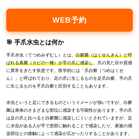
WEB予約
🎯 手爪水虫とは何か
手爪水虫（てつめみずむし）とは、
白癬菌（はくせんきん）と呼
ばれる真菌（カビの一種）が手の爪に感染し
、爪の見た目や質感
に異常をきたす疾患です。医学的には「爪白癬（つめはくせ
ん）」と呼ばれており、足の爪に生じるものを足爪白癬、手の爪
に生じるものを手爪白癬と区別することもあります。
水虫というと足にできるものというイメージが強いですが、白癬
菌は身体のさまざまな部位に感染する可能性があります。手の爪
は足の爪と比べると白癬菌に感染しにくいとされていますが、足
に水虫がある人が手で患部に触れることで感染したり、家族の感
染部位との接触によって感染が広がったりすることがあります。