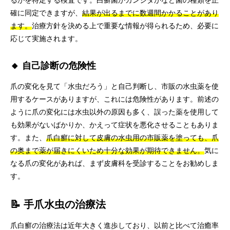
るかを特定する検査です。白癬菌かカンジダかなど菌の種類を正
確に同定できますが、
結果が出るまでに数週間かかることがあり
ます。
治療方針を決める上で重要な情報が得られるため、必要に
応じて実施されます。
🔸 自己診断の危険性
爪の変化を見て「水虫だろう」と自己判断し、市販の水虫薬を使
用するケースがありますが、これには危険性があります。前述の
ように爪の変化には水虫以外の原因も多く、誤った薬を使用して
も効果がないばかりか、かえって症状を悪化させることもありま
す。また、
爪白癬に対して皮膚の水虫用の市販薬を塗っても、爪
の奥まで薬が届きにくいため十分な効果が期待できません。
気に
なる爪の変化があれば、まず皮膚科を受診することをお勧めしま
す。
📝 手爪水虫の治療法
爪白癬の治療法は近年大きく進歩しており、以前と比べて治癒率