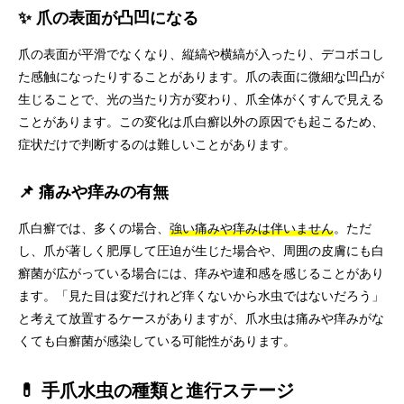
✨ 爪の表面が凸凹になる
爪の表面が平滑でなくなり、縦縞や横縞が入ったり、デコボコし
た感触になったりすることがあります。爪の表面に微細な凹凸が
生じることで、光の当たり方が変わり、爪全体がくすんで見える
ことがあります。この変化は爪白癬以外の原因でも起こるため、
症状だけで判断するのは難しいことがあります。
📌 痛みや痒みの有無
爪白癬では、多くの場合、
強い痛みや痒みは伴いません
。ただ
し、爪が著しく肥厚して圧迫が生じた場合や、周囲の皮膚にも白
癬菌が広がっている場合には、痒みや違和感を感じることがあり
ます。「見た目は変だけれど痒くないから水虫ではないだろう」
と考えて放置するケースがありますが、爪水虫は痛みや痒みがな
くても白癬菌が感染している可能性があります。
💊 手爪水虫の種類と進行ステージ