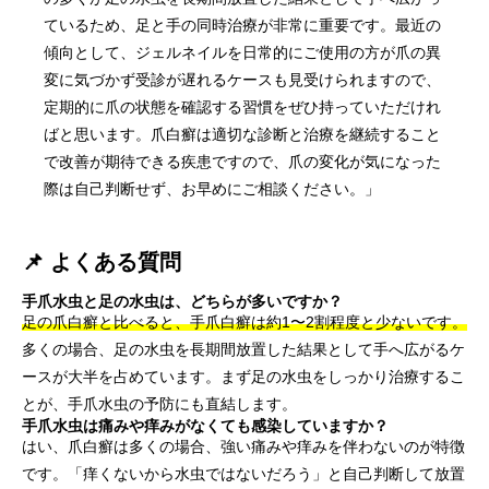
ているため、足と手の同時治療が非常に重要です。最近の
傾向として、ジェルネイルを日常的にご使用の方が爪の異
変に気づかず受診が遅れるケースも見受けられますので、
定期的に爪の状態を確認する習慣をぜひ持っていただけれ
ばと思います。爪白癬は適切な診断と治療を継続すること
で改善が期待できる疾患ですので、爪の変化が気になった
際は自己判断せず、お早めにご相談ください。」
📌 よくある質問
手爪水虫と足の水虫は、どちらが多いですか？
足の爪白癬と比べると、手爪白癬は約1〜2割程度と少ないです。
多くの場合、足の水虫を長期間放置した結果として手へ広がるケ
ースが大半を占めています。まず足の水虫をしっかり治療するこ
とが、手爪水虫の予防にも直結します。
手爪水虫は痛みや痒みがなくても感染していますか？
はい、爪白癬は多くの場合、強い痛みや痒みを伴わないのが特徴
です。「痒くないから水虫ではないだろう」と自己判断して放置