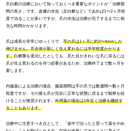
爪白癬の治療において知っておくべき重要なポイントが「治療期
間の長さ」です。皮膚の水虫（足白癬など）であれば1〜2ヶ月程
度で治ることが多いですが、爪の水虫は治療が完了するまでに相
当な時間がかかります。
爪は成長が非常にゆっくりで、
手の爪は1ヶ月に約3〜4mmしか
伸びません。爪全体が新しく生え変わるには半年程度かかりま
す。
白癬菌を退治したとしても、見た目がきれいな爪に戻るには
爪が生え変わるのを待つ必要があるため、治療終了まで数ヶ月を
要します。
内服薬による治療の場合、服薬期間は手の爪では数週間〜数ヶ月
程度ですが、その後も爪が完全に正常な状態に戻るまで観察を続
けることが推奨されます。
外用薬の場合は1年近く治療を継続す
ることもあります。
治療中に注意すべき点として、「途中で治ったと思って薬をやめ
ない」ことが挙げられます。症状が改善してきたように見えて