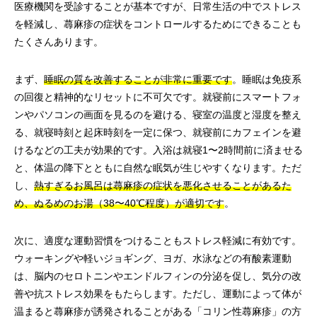
医療機関を受診することが基本ですが、日常生活の中でストレス
を軽減し、蕁麻疹の症状をコントロールするためにできることも
たくさんあります。
まず、
睡眠の質を改善することが非常に重要です
。睡眠は免疫系
の回復と精神的なリセットに不可欠です。就寝前にスマートフォ
ンやパソコンの画面を見るのを避ける、寝室の温度と湿度を整え
る、就寝時刻と起床時刻を一定に保つ、就寝前にカフェインを避
けるなどの工夫が効果的です。入浴は就寝1〜2時間前に済ませる
と、体温の降下とともに自然な眠気が生じやすくなります。ただ
し、
熱すぎるお風呂は蕁麻疹の症状を悪化させることがあるた
め、ぬるめのお湯（38〜40℃程度）が適切です
。
次に、適度な運動習慣をつけることもストレス軽減に有効です。
ウォーキングや軽いジョギング、ヨガ、水泳などの有酸素運動
は、脳内のセロトニンやエンドルフィンの分泌を促し、気分の改
善や抗ストレス効果をもたらします。ただし、運動によって体が
温まると蕁麻疹が誘発されることがある「コリン性蕁麻疹」の方