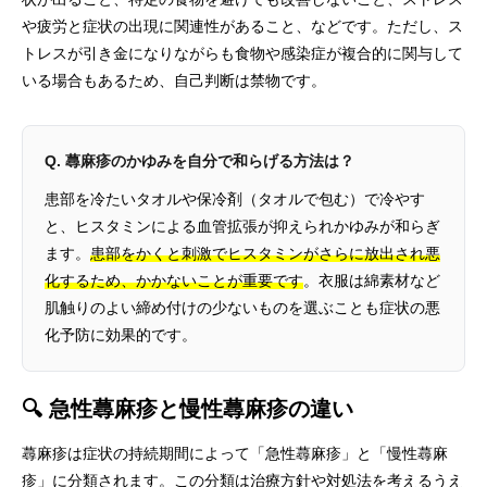
や疲労と症状の出現に関連性があること、などです。ただし、ス
トレスが引き金になりながらも食物や感染症が複合的に関与して
いる場合もあるため、自己判断は禁物です。
Q. 蕁麻疹のかゆみを自分で和らげる方法は？
患部を冷たいタオルや保冷剤（タオルで包む）で冷やす
と、ヒスタミンによる血管拡張が抑えられかゆみが和らぎ
ます。
患部をかくと刺激でヒスタミンがさらに放出され悪
化するため、かかないことが重要です
。衣服は綿素材など
肌触りのよい締め付けの少ないものを選ぶことも症状の悪
化予防に効果的です。
🔍 急性蕁麻疹と慢性蕁麻疹の違い
蕁麻疹は症状の持続期間によって「急性蕁麻疹」と「慢性蕁麻
疹」に分類されます。この分類は治療方針や対処法を考えるうえ