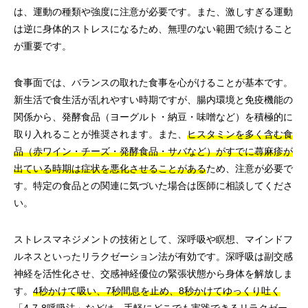
は、運動の種類や強度に注意が必要です。また、激しすぎる運動
は逆に身体的ストレスになるため、無理のない範囲で続けること
が重要です。
食事面では、バランスの取れた食事を心がけることが基本です。
新生活で食生活が乱れやすい時期ですが、腸内環境と免疫機能の
関係から、発酵食品（ヨーグルト・納豆・味噌など）を積極的に
取り入れることが推奨されます。また、
ヒスタミンを多く含む食
品（赤ワイン・チーズ・発酵食品・サバなど）がすでに蕁麻疹が
出ている時期は症状を悪化させることがある
ため、注意が必要で
す。特定の食品との関連に気づいた場合は医師に相談してくださ
い。
ストレスマネジメントの技術として、深呼吸や瞑想、マインドフ
ルネスといったリラクゼーション法が有効です。深呼吸は副交感
神経を活性化させ、交感神経優位の緊張状態から身体を解放しま
す。
4秒かけて吸い、7秒間息を止め、8秒かけてゆっくり吐く