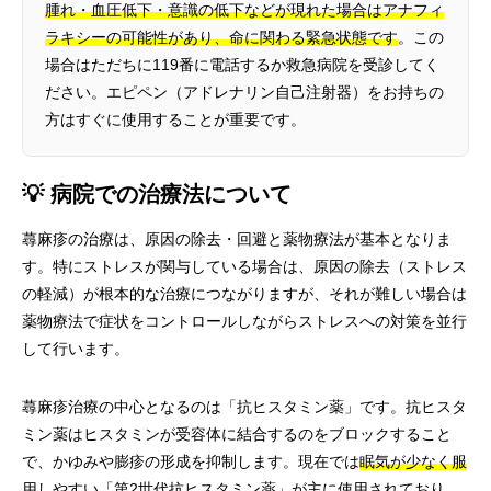
腫れ・血圧低下・意識の低下などが現れた場合はアナフィ
ラキシーの可能性があり、命に関わる緊急状態です
。この
場合はただちに119番に電話するか救急病院を受診してく
ださい。エピペン（アドレナリン自己注射器）をお持ちの
方はすぐに使用することが重要です。
💡 病院での治療法について
蕁麻疹の治療は、原因の除去・回避と薬物療法が基本となりま
す。特にストレスが関与している場合は、原因の除去（ストレス
の軽減）が根本的な治療につながりますが、それが難しい場合は
薬物療法で症状をコントロールしながらストレスへの対策を並行
して行います。
蕁麻疹治療の中心となるのは「抗ヒスタミン薬」です。抗ヒスタ
ミン薬はヒスタミンが受容体に結合するのをブロックすること
で、かゆみや膨疹の形成を抑制します。現在では
眠気が少なく服
用しやすい「第2世代抗ヒスタミン薬」が主に使用されており
、