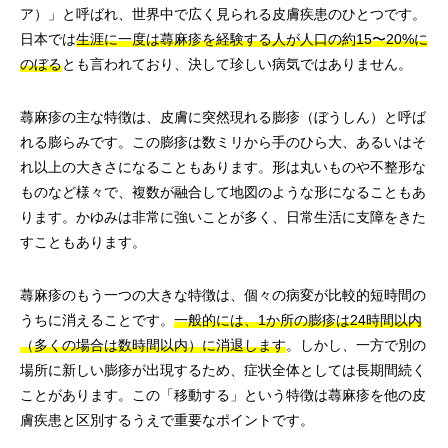
ア）」と呼ばれ、世界中で広く見られる皮膚疾患のひとつです。
日本では
生涯に一度は蕁麻疹を経験する人が人口の約15〜20%に
のぼる
とも言われており、決して珍しい病気ではありません。
蕁麻疹の主な特徴は、皮膚に突然現れる膨疹（ぼうしん）と呼ば
れる膨らみです。この膨疹は数ミリから手のひら大、あるいはそ
れ以上の大きさになることもあります。形は丸いものや不整形な
ものなど様々で、複数が融合して地図のような形になることもあ
ります。かゆみは非常に強いことが多く、日常生活に支障をきた
すこともあります。
蕁麻疹のもう一つの大きな特徴は、個々の病変が比較的短時間の
うちに消えることです。
一般的には、1か所の膨疹は24時間以内
（多くの場合は数時間以内）に消退します
。しかし、一方で別の
場所に新しい膨疹が出現するため、症状全体としては長期間続く
ことがあります。この「移動する」という特徴は蕁麻疹を他の皮
膚疾患と区別するうえで重要なポイントです。