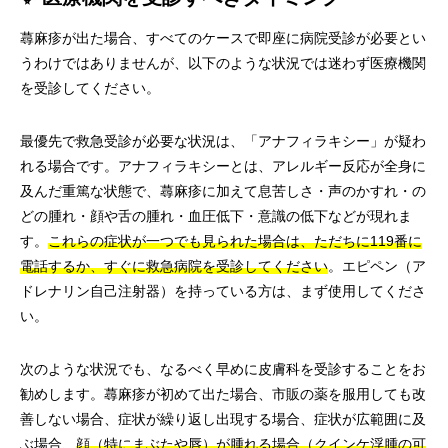
蕁麻疹が出た場合、すべてのケースで即座に病院受診が必要とい
うわけではありませんが、以下のような状況では迷わず医療機関
を受診してください。
最優先で救急受診が必要な状況は、「アナフィラキシー」が疑わ
れる場合です。アナフィラキシーとは、アレルギー反応が全身に
及んだ重篤な状態で、蕁麻疹に加えて息苦しさ・声のかすれ・の
どの腫れ・顔や舌の腫れ・血圧低下・意識の低下などが現れま
す。
これらの症状が一つでも見られた場合は、ただちに119番に
電話するか、すぐに救急病院を受診してください
。エピペン（ア
ドレナリン自己注射器）を持っている方は、まず使用してくださ
い。
次のような状況でも、なるべく早めに皮膚科を受診することをお
勧めします。蕁麻疹が初めて出た場合、市販の薬を服用しても改
善しない場合、症状が繰り返し出現する場合、症状が広範囲に及
ぶ場合、
顔（特にまぶたや唇）が腫れる場合（クインケ浮腫の可