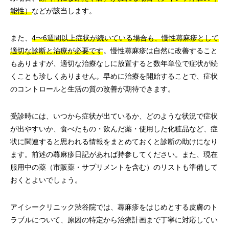
能性）
などが該当します。
また、
4〜6週間以上症状が続いている場合も、慢性蕁麻疹として
適切な診断と治療が必要です
。慢性蕁麻疹は自然に改善すること
もありますが、適切な治療なしに放置すると数年単位で症状が続
くことも珍しくありません。早めに治療を開始することで、症状
のコントロールと生活の質の改善が期待できます。
受診時には、いつから症状が出ているか、どのような状況で症状
が出やすいか、食べたもの・飲んだ薬・使用した化粧品など、症
状に関連すると思われる情報をまとめておくと診断の助けになり
ます。前述の蕁麻疹日記があれば持参してください。また、現在
服用中の薬（市販薬・サプリメントを含む）のリストも準備して
おくとよいでしょう。
アイシークリニック渋谷院では、蕁麻疹をはじめとする皮膚のト
ラブルについて、原因の特定から治療計画まで丁寧に対応してい