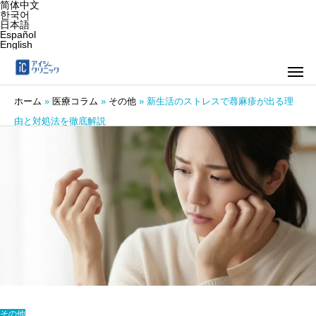
简体中文
한국어
日本語
Español
English
ホーム
»
医療コラム
»
その他
»
新生活のストレスで蕁麻疹が出る理
由と対処法を徹底解説
その他