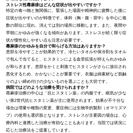
ストレス性蕁麻疹はどんな症状が出やすいですか？
特定の食べ物と無関係に、緊張した場面や精神的に疲弊した後に
症状が出やすいのが特徴です。体幹（胸・腹・背中）を中心に複
数の部位に現れ、消えては別の場所に移動します。また、夜間や
早朝にかゆみが強くなる傾向があります。ストレスが続く限り症
状が慢性化しやすい点も注意が必要です。
蕁麻疹のかゆみを自分で和らげる方法はありますか？
患部を冷やすことが効果的です。冷たいタオルや保冷剤をタオル
で包んで当てると、ヒスタミンによる血管拡張が抑えられかゆみ
が和らぎます。患部をかくと刺激でヒスタミンがさらに放出され
悪化するため、かかないことが重要です。衣服は綿素材など肌触
りのよい締め付けの少ないものを選ぶことも大切です。
病院ではどのような治療を受けられますか？
蕁麻疹治療の中心は「抗ヒスタミン薬」の内服です。眠気が少な
い第2世代抗ヒスタミン薬が主に使用されます。効果が不十分な
場合は増量や種類の変更、重症例には生物学的製剤（オマリズマ
ブ）の使用も選択肢となります。ストレスが主要因の場合は、心
療内科と連携した治療が有効なこともあります。当院では状況に
応じた治療法をご提案しています。