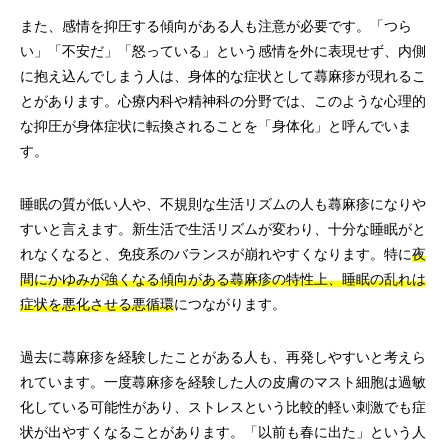
また、感情を抑圧する傾向がある人も注意が必要です。「つら
い」「不安だ」「怒っている」という感情を外に表現せず、内側
に抱え込んでしまう人は、身体的な症状として蕁麻疹が現れるこ
とがあります。心療内科や精神科の分野では、このような心理的
な抑圧が身体症状に転換されることを「身体化」と呼んでいま
す。
睡眠の質が低い人や、不規則な生活リズムの人も蕁麻疹になりや
すいと言えます。新生活で生活リズムが変わり、十分な睡眠がと
れなくなると、免疫系のバランスが崩れやすくなります。特に
夜
間にかゆみが強くなる傾向がある蕁麻疹の特性上、睡眠の乱れは
症状を悪化させる悪循環
につながります。
過去に蕁麻疹を経験したことがある人も、再発しやすいと考えら
れています。一度蕁麻疹を経験した人の皮膚のマスト細胞は過敏
化している可能性があり、ストレスという比較的軽い刺激でも症
状が出やすくなることがあります。「以前も春に出た」という人