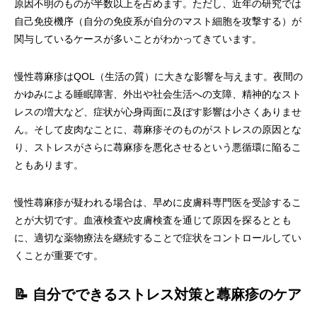
原因不明のものが半数以上を占めます。ただし、近年の研究では
自己免疫機序（自分の免疫系が自分のマスト細胞を攻撃する）が
関与しているケースが多いことがわかってきています。
慢性蕁麻疹はQOL（生活の質）に大きな影響を与えます。夜間の
かゆみによる睡眠障害、外出や社会生活への支障、精神的なスト
レスの増大など、症状が心身両面に及ぼす影響は小さくありませ
ん。そして皮肉なことに、蕁麻疹そのものがストレスの原因とな
り、ストレスがさらに蕁麻疹を悪化させるという悪循環に陥るこ
ともあります。
慢性蕁麻疹が疑われる場合は、早めに皮膚科専門医を受診するこ
とが大切です。血液検査や皮膚検査を通じて原因を探るととも
に、適切な薬物療法を継続することで症状をコントロールしてい
くことが重要です。
📝 自分でできるストレス対策と蕁麻疹のケア