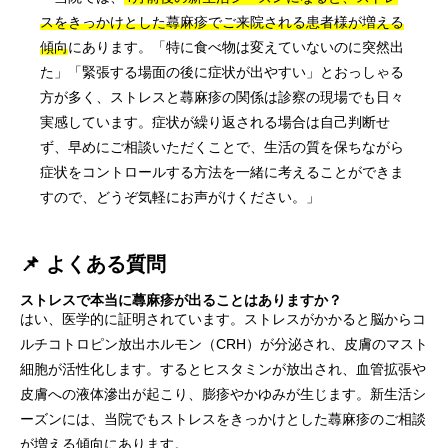
スをきっかけとした蕁麻疹でご来院される患者様が増える
傾向
にあります。「特に食べ物は変えていないのに突然出
た」「緊張する場面の後に症状が出やすい」とおっしゃる
方が多く、ストレスと蕁麻疹の関係は診察の現場でも日々
実感しています。症状が繰り返される場合は自己判断せ
ず、早めにご相談いただくことで、生活の質を保ちながら
症状をコントロールする方法を一緒に考えることができま
すので、どうぞ気軽にお声がけください。」
📌 よくある質問
ストレスで本当に蕁麻疹が出ることはありますか？
はい、医学的に証明されています。ストレスがかかると脳からコ
ルチコトロピン放出ホルモン（CRH）が分泌され、皮膚のマスト
細胞が活性化します。するとヒスタミンが放出され、血管拡張や
皮膚への液体滲出が起こり、膨疹やかゆみが生じます。新生活シ
ーズンには、当院でもストレスをきっかけとした蕁麻疹のご相談
が増える傾向にあります。