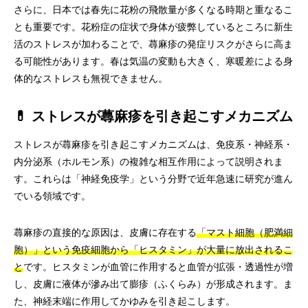
さらに、日本では春先に花粉の飛散量が多くなる時期と重なるこ
とも重要です。花粉症の症状で身体が疲弊しているところに新生
活のストレスが加わることで、蕁麻疹の発症リスクがさらに高ま
る可能性があります。春は気温の変動も大きく、寒暖差による身
体的なストレスも無視できません。
💊 ストレスが蕁麻疹を引き起こすメカニズム
ストレスが蕁麻疹を引き起こすメカニズムは、免疫系・神経系・
内分泌系（ホルモン系）の複雑な相互作用によって説明されま
す。これらは「神経免疫学」という分野で近年急速に研究が進ん
でいる領域です。
蕁麻疹の直接的な原因は、皮膚に存在する
「マスト細胞（肥満細
胞）」という免疫細胞から「ヒスタミン」が大量に放出されるこ
と
です。ヒスタミンが血管に作用すると血管が拡張・透過性が増
し、皮膚に液体が滲み出て膨疹（ふくらみ）が形成されます。ま
た、神経末端に作用してかゆみを引き起こします。