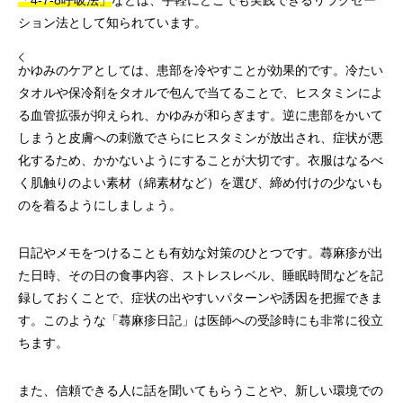
「4-7-8呼吸法」
などは、手軽にどこでも実践できるリラクゼー
ション法として知られています。
かゆみのケアとしては、患部を冷やすことが効果的です。冷たい
タオルや保冷剤をタオルで包んで当てることで、ヒスタミンによ
る血管拡張が抑えられ、かゆみが和らぎます。逆に患部をかいて
しまうと皮膚への刺激でさらにヒスタミンが放出され、症状が悪
化するため、かかないようにすることが大切です。衣服はなるべ
く肌触りのよい素材（綿素材など）を選び、締め付けの少ないも
のを着るようにしましょう。
日記やメモをつけることも有効な対策のひとつです。蕁麻疹が出
た日時、その日の食事内容、ストレスレベル、睡眠時間などを記
録しておくことで、症状の出やすいパターンや誘因を把握できま
す。このような「蕁麻疹日記」は医師への受診時にも非常に役立
ちます。
また、信頼できる人に話を聞いてもらうことや、新しい環境での