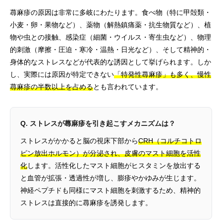
蕁麻疹の原因は非常に多岐にわたります。食べ物（特に甲殻類・
小麦・卵・果物など）、薬物（解熱鎮痛薬・抗生物質など）、植
物や虫との接触、感染症（細菌・ウイルス・寄生虫など）、物理
的刺激（摩擦・圧迫・寒冷・温熱・日光など）、そして精神的・
身体的なストレスなどが代表的な誘因として挙げられます。しか
し、実際には原因が特定できない
「特発性蕁麻疹」も多く、慢性
蕁麻疹の半数以上を占める
とも言われています。
Q. ストレスが蕁麻疹を引き起こすメカニズムは？
ストレスがかかると脳の視床下部から
CRH（コルチコトロ
ピン放出ホルモン）が分泌され、皮膚のマスト細胞を活性
化
します。活性化したマスト細胞がヒスタミンを放出する
と血管が拡張・透過性が増し、膨疹やかゆみが生じます。
神経ペプチドも同様にマスト細胞を刺激するため、精神的
ストレスは直接的に蕁麻疹を誘発します。