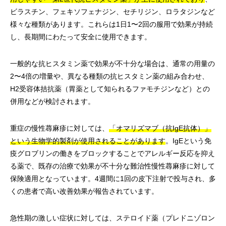
ビラスチン、フェキソフェナジン、セチリジン、ロラタジンなど
様々な種類があります。これらは1日1〜2回の服用で効果が持続
し、長期間にわたって安全に使用できます。
一般的な抗ヒスタミン薬で効果が不十分な場合は、通常の用量の
2〜4倍の増量や、異なる種類の抗ヒスタミン薬の組み合わせ、
H2受容体拮抗薬（胃薬として知られるファモチジンなど）との
併用などが検討されます。
重症の慢性蕁麻疹に対しては、
「オマリズマブ（抗IgE抗体）」
という生物学的製剤が使用されることがあります
。IgEという免
疫グロブリンの働きをブロックすることでアレルギー反応を抑え
る薬で、既存の治療で効果が不十分な難治性慢性蕁麻疹に対して
保険適用となっています。4週間に1回の皮下注射で投与され、多
くの患者で高い改善効果が報告されています。
急性期の激しい症状に対しては、ステロイド薬（プレドニゾロン