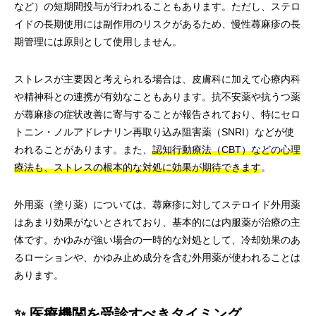
など）の短期間投与が行われることもあります。ただし、ステロ
イドの長期使用には副作用のリスクがあるため、慢性蕁麻疹の長
期管理には原則として使用しません。
ストレスが主要因と考えられる場合は、皮膚科に加えて心療内科
や精神科との連携が有効なこともあります。抗不安薬や抗うつ薬
が蕁麻疹の症状改善に寄与することが報告されており、特にセロ
トニン・ノルアドレナリン再取り込み阻害薬（SNRI）などが使
われることがあります。また、
認知行動療法（CBT）などの心理
療法も、ストレスの根本的な対処に効果が期待できます
。
外用薬（塗り薬）については、蕁麻疹に対してステロイド外用薬
はあまり効果がないとされており、基本的には内服薬が治療の主
体です。かゆみが強い場合の一時的な対処として、冷却効果のあ
るローションや、かゆみ止め成分を含む外用薬が使われることは
あります。
✨ 医療機関を受診すべきタイミング