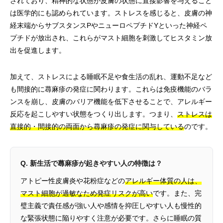
されており、精神的な状態が皮膚の状態に直接影響を与えること
は医学的にも認められています。ストレスを感じると、皮膚の神
経末端からサブスタンスPやニューロペプチドYといった神経ペ
プチドが放出され、これらがマスト細胞を刺激してヒスタミン放
出を促進します。
加えて、ストレスによる睡眠不足や食生活の乱れ、運動不足など
も間接的に蕁麻疹の発症に関わります。これらは免疫機能のバラ
ンスを崩し、皮膚のバリア機能を低下させることで、アレルギー
反応を起こしやすい状態をつくり出します。つまり、
ストレスは
直接的・間接的の両面から蕁麻疹の発症に関与している
のです。
Q. 新生活で蕁麻疹が起きやすい人の特徴は？
アトピー性皮膚炎や花粉症などの
アレルギー体質の人は、
マスト細胞が過敏なため発症リスクが高い
です。また、完
璧主義で責任感が強い人や感情を抑圧しやすい人も慢性的
な緊張状態に陥りやすく注意が必要です。さらに睡眠の質