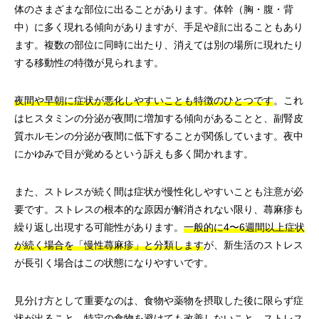
体のさまざまな部位に出ることがあります。体幹（胸・腹・背
中）に多く現れる傾向がありますが、手足や顔に出ることもあり
ます。複数の部位に同時に出たり、消えては別の場所に現れたり
する移動性の特徴が見られます。
夜間や早朝に症状が悪化しやすいことも特徴のひとつです
。これ
はヒスタミンの分泌が夜間に増加する傾向があることと、副腎皮
質ホルモンの分泌が夜間に低下することが関係しています。夜中
にかゆみで目が覚めるという訴えも多く聞かれます。
また、ストレスが続く間は症状が慢性化しやすいことも注意が必
要です。ストレスの根本的な原因が解消されない限り、蕁麻疹も
繰り返し出現する可能性があります。
一般的に4〜6週間以上症状
が続く場合を「慢性蕁麻疹」と分類します
が、新生活のストレス
が長引く場合はこの状態になりやすいです。
見分け方として重要なのは、食物や薬物を摂取した後に限らず症
状が出ること、特定の食物を避けても改善しないこと、ストレス