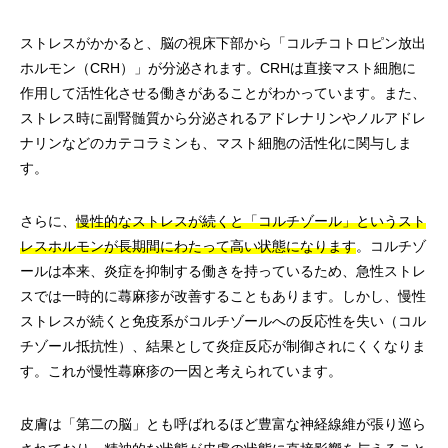
ストレスがかかると、脳の視床下部から「コルチコトロピン放出
ホルモン（CRH）」が分泌されます。CRHは直接マスト細胞に
作用して活性化させる働きがあることがわかっています。また、
ストレス時に副腎髄質から分泌されるアドレナリンやノルアドレ
ナリンなどのカテコラミンも、マスト細胞の活性化に関与しま
す。
さらに、
慢性的なストレスが続くと「コルチゾール」というスト
レスホルモンが長期間にわたって高い状態になります
。コルチゾ
ールは本来、炎症を抑制する働きを持っているため、急性ストレ
スでは一時的に蕁麻疹が改善することもあります。しかし、慢性
ストレスが続くと免疫系がコルチゾールへの反応性を失い（コル
チゾール抵抗性）、結果として炎症反応が制御されにくくなりま
す。これが慢性蕁麻疹の一因と考えられています。
皮膚は「第二の脳」とも呼ばれるほど豊富な神経線維が張り巡ら