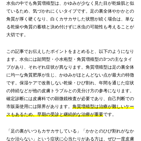
水虫の中でも角質増殖型は、かゆみが少なく見た目が乾燥肌と似
ているため、気づかれにくいタイプです。足の裏全体やかかとの
角質が厚く硬くなり、白くカサカサした状態が続く場合は、単な
る乾燥や角質の蓄積と決め付けずに水虫の可能性も考えることが
大切です。
この記事でお伝えしたポイントをまとめると、以下のようになり
ます。水虫には趾間型・小水疱型・角質増殖型の3つの主なタイ
プがあり、それぞれ症状が異なります。角質増殖型は足の裏全体
に均一な角質肥厚が生じ、かゆみがほとんどない点が最大の特徴
です。保湿ケアで改善しない乾燥・ひび割れ、年間を通じた症状
の持続などが他の皮膚トラブルとの見分け方の参考になります。
確定診断には皮膚科での顕微鏡検査が必要であり、自己判断での
市販薬使用には限界があります。
角質増殖型は治療が難しいケー
スもあるため、早期の受診と継続的な治療が重要
です。
「足の裏がいつもカサカサしている」「かかとのひび割れがなか
なか治らない」という症状に心当たりがある方は、ぜひ一度皮膚