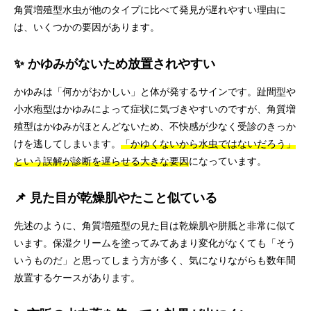
角質増殖型水虫が他のタイプに比べて発見が遅れやすい理由に
は、いくつかの要因があります。
✨ かゆみがないため放置されやすい
かゆみは「何かがおかしい」と体が発するサインです。趾間型や
小水疱型はかゆみによって症状に気づきやすいのですが、角質増
殖型はかゆみがほとんどないため、不快感が少なく受診のきっか
けを逃してしまいます。
「かゆくないから水虫ではないだろう」
という誤解が診断を遅らせる大きな要因
になっています。
📌 見た目が乾燥肌やたこと似ている
先述のように、角質増殖型の見た目は乾燥肌や胼胝と非常に似て
います。保湿クリームを塗ってみてあまり変化がなくても「そう
いうものだ」と思ってしまう方が多く、気になりながらも数年間
放置するケースがあります。