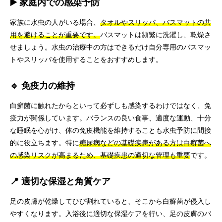
▶️ 家庭内での感染予防
家族に水虫の人がいる場合、
タオルやスリッパ、バスマットの共
用を避けることが重要です。
バスマットは頻繁に洗濯し、乾燥さ
せましょう。水虫の治療中の方はできるだけ自分専用のバスマッ
トやスリッパを使用することをおすすめします。
🔹 免疫力の維持
白癬菌に触れたからといって必ずしも感染するわけではなく、免
疫力が関係しています。バランスの良い食事、適度な運動、十分
な睡眠を心がけ、体の免疫機能を維持することも水虫予防に間接
的に役立ちます。特に
糖尿病などの基礎疾患がある方は白癬菌へ
の感染リスクが高まるため、基礎疾患の適切な管理も重要
です。
📍 適切な保湿と角質ケア
足の皮膚が乾燥してひび割れていると、そこから白癬菌が侵入し
やすくなります。入浴後に適切な保湿ケアを行い、足の皮膚のバ