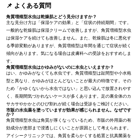
📌 よくある質問
角質増殖型水虫は乾燥肌とどう見分けますか？
主な見分け方は「保湿ケアの効果」と「症状の持続期間」です。
一般的な乾燥肌は保湿クリームで改善しますが、角質増殖型水虫
は保湿ケアを続けても改善しません。また、乾燥肌は冬に悪化す
る季節変動がありますが、角質増殖型は年間を通じて症状が続く
傾向があります。気になる場合は皮膚科への受診をおすすめしま
す。
角質増殖型水虫はかゆみがないのに水虫といえますか？
はい、かゆみがなくても水虫です。角質増殖型は趾間型や小水疱
型と異なり、かゆみがほとんどないことが最大の特徴です。その
ため「かゆくないから水虫ではない」と思い込んで放置されやす
く、長期間気づかれないケースが多くあります。足の裏全体のカ
サカサやかかとのひび割れが続く場合は受診をご検討ください。
市販の水虫薬を塗っていますが効果が感じられません。なぜです
か？
角質増殖型水虫は角質が厚くなっているため、市販の外用薬の有
効成分が患部まで浸透しにくいことが原因として考えられます。
アイシークリニックでは、角質を柔らかくする処置と抗真菌薬を