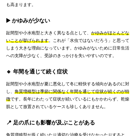
も高まります。
▶️ かゆみが少ない
趾間型や小水疱型と大きく異なる点として、
かゆみがほとんどな
いことが挙げられます
。これが「水虫ではないだろう」と思って
しまう大きな理由になっています。かゆみがないために日常生活
への支障が少なく、受診のきっかけを失いやすいのです。
🔹 年間を通じて続く症状
趾間型や小水疱型が夏に悪化して冬に軽快する傾向があるのに対
し、
角質増殖型は季節に関係なく年間を通じて症状が続くのが特
徴
です。長年にわたって症状が続いているにもかかわらず、乾燥
肌として放置されているケースも珍しくありません。
📍 足の爪にも影響が及ぶことがある
角質増殖型が長く続いたり適切な治療を受けなかったりすると、