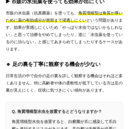
▶️ 市販の水虫薬を使っても効果が出にくい
市販の水虫薬（抗真菌薬）を塗っても、
角質増殖型は角質が厚い
ために薬の有効成分が患部まで浸透しにくい
という問題がありま
す。効果が実感しにくいため「やっぱり水虫ではないかもしれな
い」と思って治療をやめてしまったり、逆に「水虫薬を使ってい
るのに治らない」と感じてあきらめてしまったりするケースがあ
ります。
🔹 足の裏を丁寧に観察する機会が少ない
日常生活の中で自分の足の裏を詳しく観察する機会はそれほど多
くありません。特に高齢者や体の柔軟性が低下している方は足の
裏が見えにくく、症状に気づきにくい傾向があります。
Q. 角質増殖型水虫を放置するとどうなりますか？
角質増殖型水虫を放置すると、白癬菌が爪に感染して爪白
癬へ進行するリスクがあります。
爪白癬は内服薬が必要に