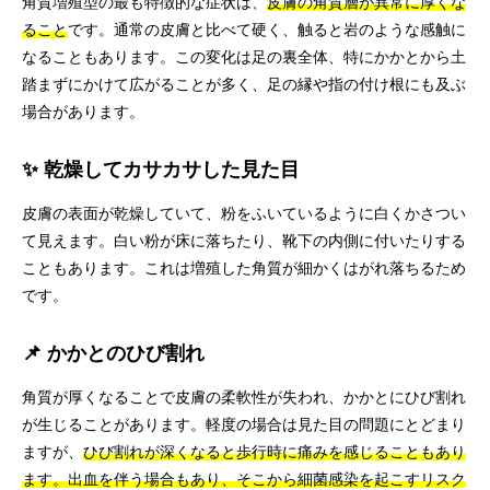
角質増殖型の最も特徴的な症状は、
皮膚の角質層が異常に厚くな
ること
です。通常の皮膚と比べて硬く、触ると岩のような感触に
なることもあります。この変化は足の裏全体、特にかかとから土
踏まずにかけて広がることが多く、足の縁や指の付け根にも及ぶ
場合があります。
✨ 乾燥してカサカサした見た目
皮膚の表面が乾燥していて、粉をふいているように白くかさつい
て見えます。白い粉が床に落ちたり、靴下の内側に付いたりする
こともあります。これは増殖した角質が細かくはがれ落ちるため
です。
📌 かかとのひび割れ
角質が厚くなることで皮膚の柔軟性が失われ、かかとにひび割れ
が生じることがあります。軽度の場合は見た目の問題にとどまり
ますが、
ひび割れが深くなると歩行時に痛みを感じることもあり
ます。出血を伴う場合もあり、そこから細菌感染を起こすリスク