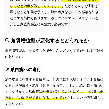
なるなど治療が難しくなります。
またかかとのひび割れが
深くなると細菌が侵入し、蜂窩織炎などの二次感染を引き
起こす可能性もあります。さらにバスマットやスリッパを
介した家庭内感染にも注意が必要です。
🔍 角質増殖型が悪化するとどうなるか
角質増殖型水虫を放置した場合、さまざまな問題が生じる可能性
があります。
📍 爪白癬への進行
足の皮膚に存在する白癬菌は、足の爪にも感染します。爪白癬に
なると爪が白濁・肥厚（分厚くなること）し、ボロボロと崩れや
すくなります。
爪白癬は外用薬だけでは治りにくく、内服薬（飲
み薬）での治療が必要になることが多い
です。また治療期間も長
くなります。