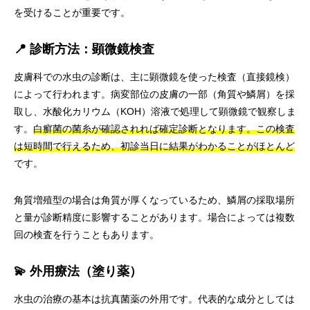
を受けることが重要です。
📍 診断方法：顕微鏡検査
皮膚科での水虫の診断は、主に顕微鏡を使った検査（直接鏡検）
によって行われます。病変部位の皮膚の一部（角質や鱗屑）を採
取し、水酸化カリウム（KOH）溶液で処理して顕微鏡で観察しま
す。
白癬菌の菌糸が確認されれば確定診断となります。この検査
は短時間で行えるため、初診当日に結果がわかることがほとんど
です。
角質増殖型の場合は角質が厚くなっているため、鱗屑の採取場所
と量が診断精度に影響することがあります。場合によっては複数
回の検査を行うこともあります。
💫 外用療法（塗り薬）
水虫の治療の基本は抗真菌薬の外用です。代表的な成分としては