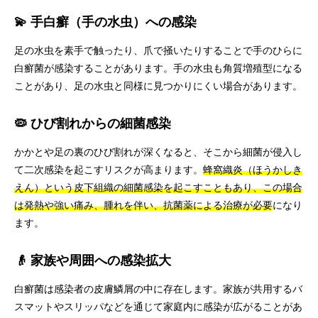
💫 手白癬（手の水虫）への感染
足の水虫を素手で触ったり、爪で掻いたりすることで手のひらに
白癬菌が感染することがあります。手の水虫も角質増殖型になる
ことがあり、足の水虫と同様に見つかりにくい場合があります。
🦠 ひび割れからの細菌感染
かかとや足の裏のひび割れが深くなると、そこから細菌が侵入し
て二次感染を起こすリスクが高まります。
蜂窩織炎（ほうかしき
えん）という皮下組織の細菌感染を起こすこともあり、この場合
は発熱や強い痛み、腫れを伴い、抗菌薬による治療が必要
になり
ます。
👴 家族や周囲への感染拡大
白癬菌は感染者の皮膚鱗屑の中に存在します。家族が共用するバ
スマットやスリッパなどを通じて家庭内に感染が広がることがあ