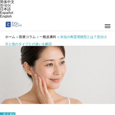
简体中文
한국어
日本語
Español
English
ホーム
»
医療コラム
»
一般皮膚科
»
水虫の角質増殖型とは？見分け
方と他のタイプとの違いを解説
一般皮膚科