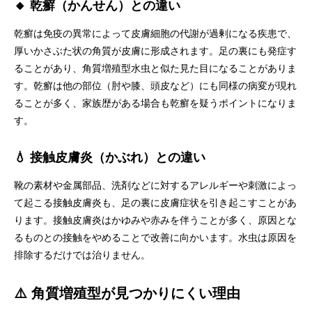
🔸 乾癬（かんせん）との違い
乾癬は免疫の異常によって皮膚細胞の代謝が過剰になる疾患で、
厚いかさぶた状の角質が皮膚に形成されます。足の裏にも発症す
ることがあり、角質増殖型水虫と似た見た目になることがありま
す。乾癬は他の部位（肘や膝、頭皮など）にも同様の病変が現れ
ることが多く、家族歴がある場合も乾癬を疑うポイントになりま
す。
💧 接触皮膚炎（かぶれ）との違い
靴の素材や金属部品、洗剤などに対するアレルギーや刺激によっ
て起こる接触皮膚炎も、足の裏に皮膚症状を引き起こすことがあ
ります。接触皮膚炎はかゆみや赤みを伴うことが多く、原因とな
るものとの接触をやめることで改善に向かいます。水虫は原因を
排除するだけでは治りません。
⚠️ 角質増殖型が見つかりにくい理由