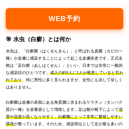
WEB予約
🎯 水虫（白癬）とは何か
水虫は、「白癬菌（はくせんきん）」と呼ばれる真菌（カビの一
種）が皮膚に感染することによって起こる皮膚疾患です。正式名
称は「足白癬（あしはくせん）」といい、日本では非常に一般的
な感染症のひとつです。
成人の約5人に1人が罹患していると言わ
れており
、特に男性に多く見られますが、女性にも決して珍しく
はありません。
白癬菌は皮膚の表面にある角質層に含まれるケラチン（タンパク
質の一種）を栄養源として増殖します。足は靴や靴下によって
湿
度や温度が高くなりやすく、白癬菌にとって非常に繁殖しやすい
環境
が整っています。そのため、感染部位として足が最も多いの