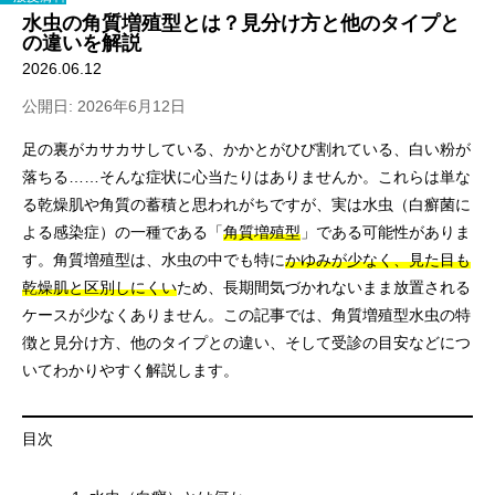
水虫の角質増殖型とは？見分け方と他のタイプと
の違いを解説
2026.06.12
公開日: 2026年6月12日
足の裏がカサカサしている、かかとがひび割れている、白い粉が
落ちる……そんな症状に心当たりはありませんか。これらは単な
る乾燥肌や角質の蓄積と思われがちですが、実は水虫（白癬菌に
よる感染症）の一種である「
角質増殖型
」である可能性がありま
す。角質増殖型は、水虫の中でも特に
かゆみが少なく、見た目も
乾燥肌と区別しにくい
ため、長期間気づかれないまま放置される
ケースが少なくありません。この記事では、角質増殖型水虫の特
徴と見分け方、他のタイプとの違い、そして受診の目安などにつ
いてわかりやすく解説します。
目次