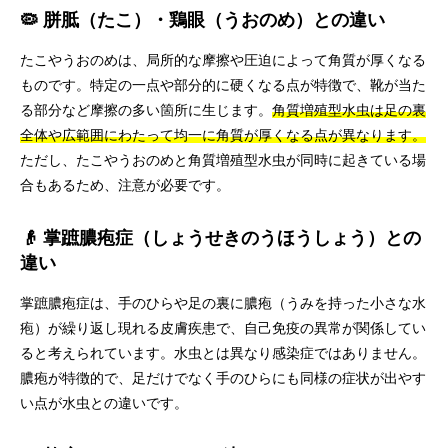
🦠 胼胝（たこ）・鶏眼（うおのめ）との違い
たこやうおのめは、局所的な摩擦や圧迫によって角質が厚くなる
ものです。特定の一点や部分的に硬くなる点が特徴で、靴が当た
る部分など摩擦の多い箇所に生じます。
角質増殖型水虫は足の裏
全体や広範囲にわたって均一に角質が厚くなる点が異なります。
ただし、たこやうおのめと角質増殖型水虫が同時に起きている場
合もあるため、注意が必要です。
👴 掌蹠膿疱症（しょうせきのうほうしょう）との
違い
掌蹠膿疱症は、手のひらや足の裏に膿疱（うみを持った小さな水
疱）が繰り返し現れる皮膚疾患で、自己免疫の異常が関係してい
ると考えられています。水虫とは異なり感染症ではありません。
膿疱が特徴的で、足だけでなく手のひらにも同様の症状が出やす
い点が水虫との違いです。