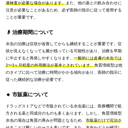
液検査が必要な場合があります。
また、他の薬との飲み合わせに
注意が必要なことがあるため、必ず医師の指示に従って使用する
ことが重要です。
👴 治療期間について
水虫の治療は症状が改善してからも継続することが重要です。症
状が見えなくなっても菌が残っている可能性があり、治療を早期
に中止すると再発しやすくなります。
一般的には皮膚の水虫では
2〜3ヶ月程度の外用療法が基本とされています。
角質増殖型は他
のタイプに比べて治療に時間がかかる傾向があり、医師の指示に
従った継続的な治療が必要です。
🔸 市販薬について
ドラッグストアなどで市販されている水虫薬には、医療機関で処
方される薬と同成分のものも多くあります。しかし、角質増殖型
水虫の場合は角質の厚みが問題となるため、
市販薬だけで完治さ
せることは難しいケースも多い
です。また、水虫かどうか確認し