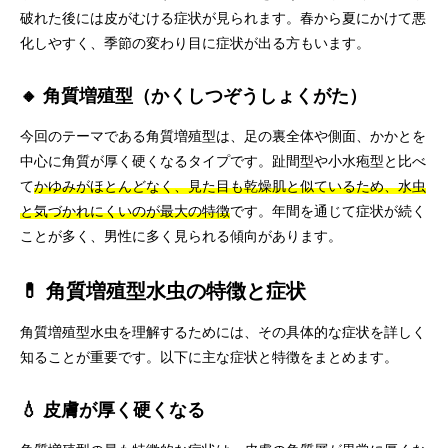
破れた後には皮がむける症状が見られます。春から夏にかけて悪
化しやすく、季節の変わり目に症状が出る方もいます。
🔸 角質増殖型（かくしつぞうしょくがた）
今回のテーマである角質増殖型は、足の裏全体や側面、かかとを
中心に角質が厚く硬くなるタイプです。趾間型や小水疱型と比べ
て
かゆみがほとんどなく、見た目も乾燥肌と似ているため、水虫
と気づかれにくいのが最大の特徴
です。年間を通じて症状が続く
ことが多く、男性に多く見られる傾向があります。
💊 角質増殖型水虫の特徴と症状
角質増殖型水虫を理解するためには、その具体的な症状を詳しく
知ることが重要です。以下に主な症状と特徴をまとめます。
💧 皮膚が厚く硬くなる