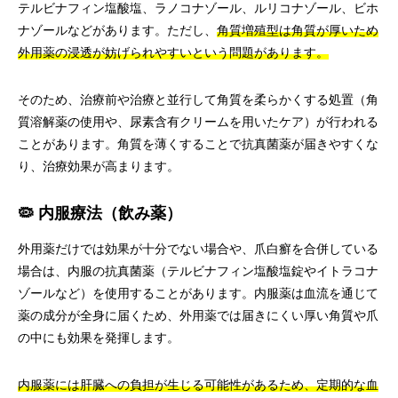
テルビナフィン塩酸塩、ラノコナゾール、ルリコナゾール、ビホ
ナゾールなどがあります。ただし、
角質増殖型は角質が厚いため
外用薬の浸透が妨げられやすいという問題があります。
そのため、治療前や治療と並行して角質を柔らかくする処置（角
質溶解薬の使用や、尿素含有クリームを用いたケア）が行われる
ことがあります。角質を薄くすることで抗真菌薬が届きやすくな
り、治療効果が高まります。
🦠 内服療法（飲み薬）
外用薬だけでは効果が十分でない場合や、爪白癬を合併している
場合は、内服の抗真菌薬（テルビナフィン塩酸塩錠やイトラコナ
ゾールなど）を使用することがあります。内服薬は血流を通じて
薬の成分が全身に届くため、外用薬では届きにくい厚い角質や爪
の中にも効果を発揮します。
内服薬には肝臓への負担が生じる可能性があるため、定期的な血