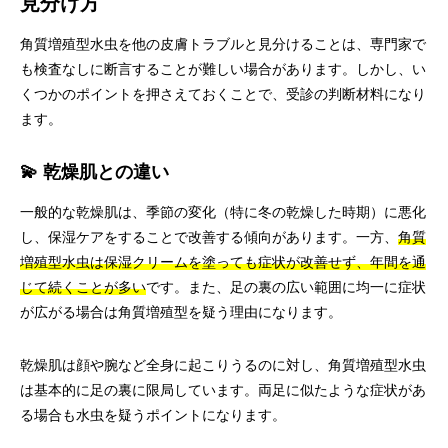
見分け方
角質増殖型水虫を他の皮膚トラブルと見分けることは、専門家で
も検査なしに断言することが難しい場合があります。しかし、い
くつかのポイントを押さえておくことで、受診の判断材料になり
ます。
💫 乾燥肌との違い
一般的な乾燥肌は、季節の変化（特に冬の乾燥した時期）に悪化
し、保湿ケアをすることで改善する傾向があります。一方、
角質
増殖型水虫は保湿クリームを塗っても症状が改善せず、年間を通
じて続くことが多い
です。また、足の裏の広い範囲に均一に症状
が広がる場合は角質増殖型を疑う理由になります。
乾燥肌は顔や腕など全身に起こりうるのに対し、角質増殖型水虫
は基本的に足の裏に限局しています。両足に似たような症状があ
る場合も水虫を疑うポイントになります。