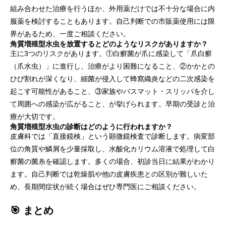
組み合わせた治療を行うほか、外用薬だけでは不十分な場合に内
服薬を検討することもあります。自己判断での市販薬使用には限
界があるため、一度ご相談ください。
角質増殖型水虫を放置するとどのようなリスクがありますか？
主に3つのリスクがあります。①白癬菌が爪に感染して「爪白癬
（爪水虫）」に進行し、治療がより困難になること、②かかとの
ひび割れが深くなり、細菌が侵入して蜂窩織炎などの二次感染を
起こす可能性があること、③家族やバスマット・スリッパを介し
て周囲への感染が広がること、が挙げられます。早期の受診と治
療が大切です。
角質増殖型水虫の診断はどのように行われますか？
皮膚科では「直接鏡検」という顕微鏡検査で診断します。病変部
位の角質や鱗屑を少量採取し、水酸化カリウム溶液で処理して白
癬菌の菌糸を確認します。多くの場合、初診当日に結果がわかり
ます。自己判断では乾燥肌や他の皮膚疾患との区別が難しいた
め、長期間症状が続く場合はぜひ専門医にご相談ください。
🎯 まとめ