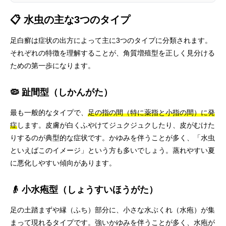
📋 水虫の主な3つのタイプ
足白癬は症状の出方によって主に3つのタイプに分類されます。
それぞれの特徴を理解することが、角質増殖型を正しく見分ける
ための第一歩になります。
🦠 趾間型（しかんがた）
最も一般的なタイプで、
足の指の間（特に薬指と小指の間）に発
症
します。皮膚が白くふやけてジュクジュクしたり、皮がむけた
りするのが典型的な症状です。かゆみを伴うことが多く、「水虫
といえばこのイメージ」という方も多いでしょう。蒸れやすい夏
に悪化しやすい傾向があります。
👴 小水疱型（しょうすいほうがた）
足の土踏まずや縁（ふち）部分に、小さな水ぶくれ（水疱）が集
まって現れるタイプです。強いかゆみを伴うことが多く、水疱が