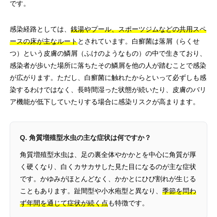
です。
感染経路としては、
銭湯やプール、スポーツジムなどの共用スペ
ースの床が主なルート
とされています。白癬菌は落屑（らくせ
つ）という皮膚の鱗屑（ふけのようなもの）の中で生きており、
感染者が歩いた場所に落ちたその鱗屑を他の人が踏むことで感染
が広がります。ただし、白癬菌に触れたからといって必ずしも感
染するわけではなく、長時間湿った状態が続いたり、皮膚のバリ
ア機能が低下していたりする場合に感染リスクが高まります。
Q. 角質増殖型水虫の主な症状は何ですか？
角質増殖型水虫は、足の裏全体やかかとを中心に角質が厚
く硬くなり、白くカサカサした見た目になるのが主な症状
です。かゆみがほとんどなく、かかとにひび割れが生じる
こともあります。趾間型や小水疱型と異なり、
季節を問わ
ず年間を通じて症状が続く点
も特徴です。