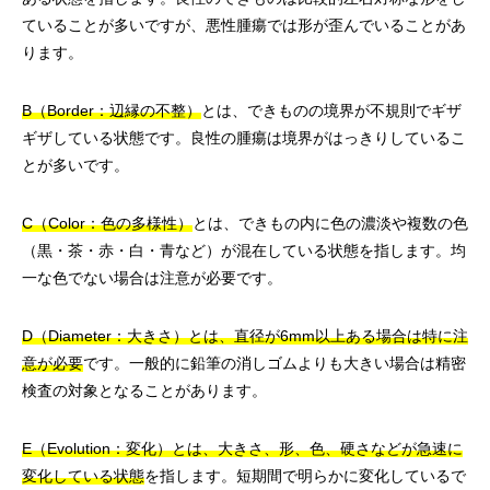
ていることが多いですが、悪性腫瘍では形が歪んでいることがあ
ります。
B（Border：辺縁の不整）
とは、できものの境界が不規則でギザ
ギザしている状態です。良性の腫瘍は境界がはっきりしているこ
とが多いです。
C（Color：色の多様性）
とは、できもの内に色の濃淡や複数の色
（黒・茶・赤・白・青など）が混在している状態を指します。均
一な色でない場合は注意が必要です。
D（Diameter：大きさ）とは、直径が6mm以上ある場合は特に注
意が必要
です。一般的に鉛筆の消しゴムよりも大きい場合は精密
検査の対象となることがあります。
E（Evolution：変化）とは、大きさ、形、色、硬さなどが急速に
変化している状態
を指します。短期間で明らかに変化しているで