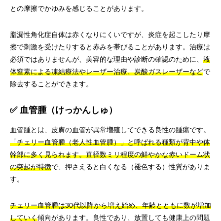
との摩擦でかゆみを感じることがあります。
脂漏性角化症自体は赤くなりにくいですが、炎症を起こしたり摩
擦で刺激を受けたりすると赤みを帯びることがあります。治療は
必須ではありませんが、美容的な理由や診断の確認のために、
液
体窒素による凍結療法やレーザー治療、炭酸ガスレーザーなど
で
除去することができます。
✅ 血管腫（けっかんしゅ）
血管腫とは、皮膚の血管が異常増殖してできる良性の腫瘍です。
「チェリー血管腫（老人性血管腫）」と呼ばれる種類が背中や体
幹部に多く見られます。直径数ミリ程度の鮮やかな赤いドーム状
の突起が特徴
で、押さえると白くなる（褪色する）性質がありま
す。
チェリー血管腫は30代以降から増え始め、年齢とともに数が増加
していく
傾向があります。良性であり、放置しても健康上の問題