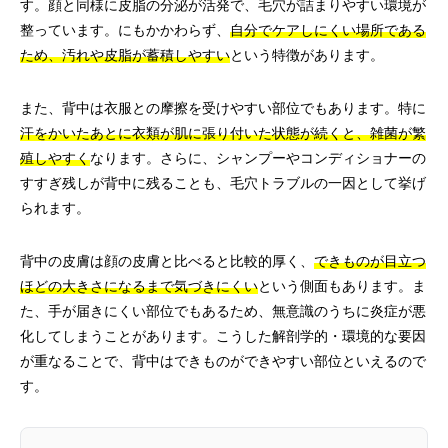
す。顔と同様に皮脂の分泌が活発で、毛穴が詰まりやすい環境が
整っています。にもかかわらず、
自分でケアしにくい場所である
ため、汚れや皮脂が蓄積しやすい
という特徴があります。
また、背中は衣服との摩擦を受けやすい部位でもあります。特に
汗をかいたあとに衣類が肌に張り付いた状態が続くと、雑菌が繁
殖しやすく
なります。さらに、シャンプーやコンディショナーの
すすぎ残しが背中に残ることも、毛穴トラブルの一因として挙げ
られます。
背中の皮膚は顔の皮膚と比べると比較的厚く、
できものが目立つ
ほどの大きさになるまで気づきにくい
という側面もあります。ま
た、手が届きにくい部位でもあるため、無意識のうちに炎症が悪
化してしまうことがあります。こうした解剖学的・環境的な要因
が重なることで、背中はできものができやすい部位といえるので
す。