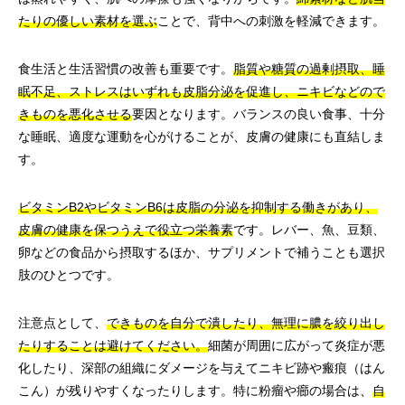
たりの優しい素材を選ぶ
ことで、背中への刺激を軽減できます。
食生活と生活習慣の改善も重要です。
脂質や糖質の過剰摂取、睡
眠不足、ストレスはいずれも皮脂分泌を促進し、ニキビなどので
きものを悪化させる
要因となります。バランスの良い食事、十分
な睡眠、適度な運動を心がけることが、皮膚の健康にも直結しま
す。
ビタミンB2やビタミンB6は皮脂の分泌を抑制する働きがあり、
皮膚の健康を保つうえで役立つ栄養素
です。レバー、魚、豆類、
卵などの食品から摂取するほか、サプリメントで補うことも選択
肢のひとつです。
注意点として、
できものを自分で潰したり、無理に膿を絞り出し
たりすることは避けてください。
細菌が周囲に広がって炎症が悪
化したり、深部の組織にダメージを与えてニキビ跡や瘢痕（はん
こん）が残りやすくなったりします。特に粉瘤や癤の場合は、
自