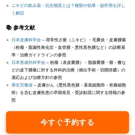
ニキビの飲み薬・抗生物質とは？種類や効果・副作用を詳し
く解説
📚 参考文献
日本皮膚科学会
– 尋常性ざ瘡（ニキビ）・毛嚢炎・皮膚腫瘍
（粉瘤・脂漏性角化症・血管腫・悪性黒色腫など）の診断基
準・治療ガイドラインの参照
日本形成外科学会
– 粉瘤（表皮嚢腫）・脂腺嚢腫・癤・癰な
どの皮下腫瘍に対する外科的治療（摘出手術・切開排膿）の
適応および治療方針の参照
厚生労働省
– 皮膚がん（悪性黒色腫・基底細胞癌・有棘細胞
癌）を含む皮膚疾患の早期発見・受診勧奨に関する情報の参
照
今すぐ予約する