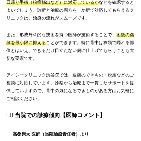
日帰り手術（粉瘤摘出など）に対応しているか
などを確認すると
よいでしょう。診断と治療の両方を一か所で対応してもらえるク
リニックは、治療の流れがスムーズです。
また、形成外科的な技術を持つ医師が施術することで、
術後の傷
跡を最小限に抑える
ことができます。特に背中は衣類で隠れる部
位とはいえ、できるだけ目立たない傷に仕上げてもらうことも大
切な要素です。
アイシークリニック渋谷院では、皮膚のできもの・粉瘤などのご
相談に対応しています。診察から治療まで一貫したサポートを提
供していますので、背中の気になるできものがある方はお気軽に
ご相談ください。
👨‍⚕️ 当院での診療傾向【医師コメント】
高桑康太 医師（当院治療責任者）より