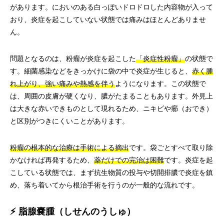
があります。においのある白っぽいドロドロした内容物が入って
おり、炎症を起こしていない状態では痛みはほとんどありませ
ん。
問題となるのは、粉瘤が炎症を起こした
「炎症性粉瘤」
の状態で
す。細菌感染などをきっかけに袋の中で炎症が生じると、
赤く腫
れ上がり、強い痛みや熱感を伴う
ようになります。この状態で
は、周囲の皮膚が硬くなり、膿がたまることもあります。外見上
は大きな赤いできものとして現れるため、ニキビや癤（おでき）
と区別がつきにくいことがあります。
粉瘤の根本的な治療は手術による摘出
です。袋ごとすべて取り除
かなければ再発するため、
薬だけでの完治は困難
です。炎症を起
こしている状態では、まず抗生物質の投与や切開排膿で炎症を鎮
め、落ち着いてから根治手術を行うのが一般的な流れです。
⚡ 脂腺嚢腫（しせんのうしゅ）