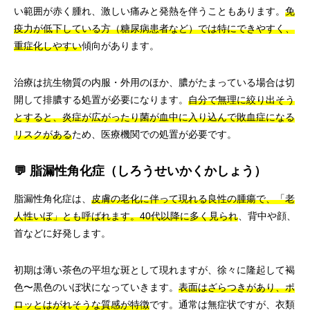
い範囲が赤く腫れ、激しい痛みと発熱を伴うこともあります。
免
疫力が低下している方（糖尿病患者など）では特にできやすく、
重症化しやすい
傾向があります。
治療は抗生物質の内服・外用のほか、膿がたまっている場合は切
開して排膿する処置が必要になります。
自分で無理に絞り出そう
とすると、炎症が広がったり菌が血中に入り込んで敗血症になる
リスクがある
ため、医療機関での処置が必要です。
💬 脂漏性角化症（しろうせいかくかしょう）
脂漏性角化症は、
皮膚の老化に伴って現れる良性の腫瘍で、「老
人性いぼ」とも呼ばれます。40代以降に多く見られ
、背中や顔、
首などに好発します。
初期は薄い茶色の平坦な斑として現れますが、徐々に隆起して褐
色〜黒色のいぼ状になっていきます。
表面はざらつきがあり、ポ
ロッとはがれそうな質感が特徴
です。通常は無症状ですが、衣類