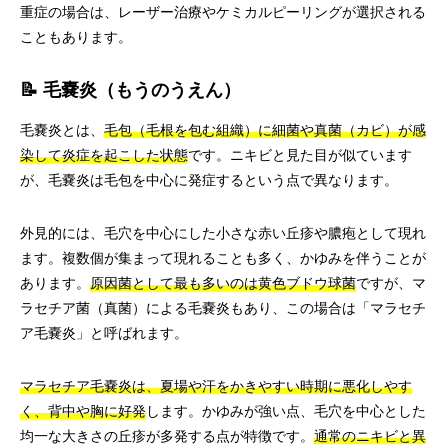
重症の場合は、レーザー治療やケミカルピーリングが選択される
こともあります。
📝 毛嚢炎（もうのうえん）
毛嚢炎とは、
毛包（毛根を包む組織）に細菌や真菌（カビ）が感
染して炎症を起こした状態
です。ニキビと見た目が似ています
が、毛嚢炎は毛包を中心に発症するという点で異なります。
外見的には、毛穴を中心にした小さな赤い丘疹や膿疱として現れ
ます。複数個が集まって現れることも多く、かゆみを伴うことが
あります。
原因菌として最も多いのは黄色ブドウ球菌
ですが、マ
ラセチア菌（真菌）による毛嚢炎もあり、この場合は「マラセチ
ア毛嚢炎」と呼ばれます。
マラセチア毛嚢炎は、夏場や汗をかきやすい時期に悪化しやす
く、背中や胸に好発
します。かゆみが強い点、毛穴を中心とした
均一な大きさの丘疹が多発する点が特徴です。
通常のニキビと異