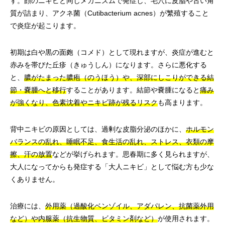
す。顔のニキビと同じメカニズムで発症し、毛穴に皮脂や古い角
質が詰まり、アクネ菌（Cutibacterium acnes）が繁殖すること
で炎症が起こります。
初期は白や黒の面皰（コメド）として現れますが、炎症が進むと
赤みを帯びた丘疹（きゅうしん）になります。さらに悪化する
と、
膿がたまった膿疱（のうほう）や、深部にしこりができる結
節・嚢腫へと移行
することがあります。結節や嚢腫になると
痛み
が強くなり、色素沈着やニキビ跡が残るリスク
も高まります。
背中ニキビの原因としては、過剰な皮脂分泌のほかに、
ホルモン
バランスの乱れ、睡眠不足、食生活の乱れ、ストレス、衣類の摩
擦、汗の放置
などが挙げられます。思春期に多く見られますが、
大人になってからも発症する「大人ニキビ」として悩む方も少な
くありません。
治療には、
外用薬（過酸化ベンゾイル、アダパレン、抗菌薬外用
など）や内服薬（抗生物質、ビタミン剤など）
が使用されます。