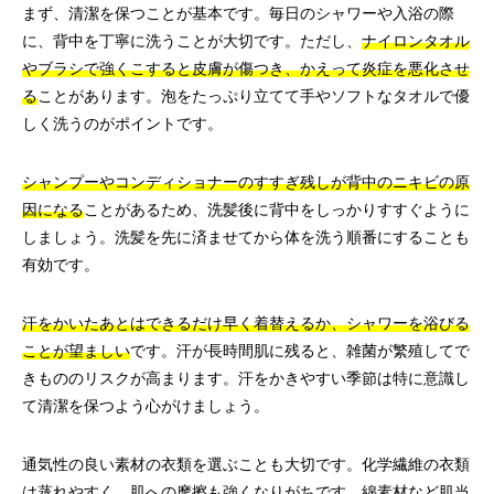
まず、清潔を保つことが基本です。毎日のシャワーや入浴の際
に、背中を丁寧に洗うことが大切です。ただし、
ナイロンタオル
やブラシで強くこすると皮膚が傷つき、かえって炎症を悪化させ
る
ことがあります。泡をたっぷり立てて手やソフトなタオルで優
しく洗うのがポイントです。
シャンプーやコンディショナーのすすぎ残しが背中のニキビの原
因になる
ことがあるため、洗髪後に背中をしっかりすすぐように
しましょう。洗髪を先に済ませてから体を洗う順番にすることも
有効です。
汗をかいたあとはできるだけ早く着替えるか、シャワーを浴びる
ことが望ましい
です。汗が長時間肌に残ると、雑菌が繁殖してで
きもののリスクが高まります。汗をかきやすい季節は特に意識し
て清潔を保つよう心がけましょう。
通気性の良い素材の衣類を選ぶことも大切です。化学繊維の衣類
は蒸れやすく、肌への摩擦も強くなりがちです。
綿素材など肌当