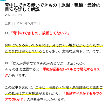
背中にできる赤いできもの｜原因・種類・受診の
目安を詳しく解説
2026.05.21
公開日: 2026年5月21日
👀
「背中のできもの、放置してない？」
背中にできる赤いできものは、見えにくい場所だからこそ気づい
たときには悪化している
ことが多い、危険な皮膚トラブルです。
💬
「なんか背中にできものがあるけど…まぁいっか」
⚠️ そのまま放置すると、
手術が必要なレベルまで悪化するリス
ク
があります。
この記事を読めば、
ニキビ・毛嚢炎・粉瘤・悪性腫瘍など原因ご
との見分け方と対処法
がまるわかり。
「受診すべきか？セルフケ
アでOKか？」
の判断基準もわかります。