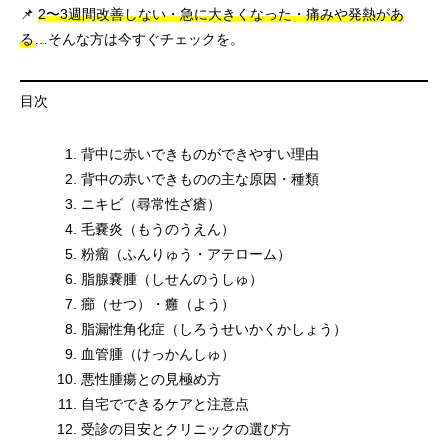
📌
2〜3週間改善しない・急に大きくなった・痛みや発熱があ
る
…そんな方は今すぐチェックを。
目次
背中に赤いできものができやすい理由
背中の赤いできものの主な原因・種類
ニキビ（尋常性ざ瘡）
毛嚢炎（もうのうえん）
粉瘤（ふんりゅう・アテローム）
脂腺嚢腫（しせんのうしゅ）
癤（せつ）・癰（よう）
脂漏性角化症（しろうせいかくかしょう）
血管腫（けっかんしゅ）
悪性腫瘍との見極め方
自宅でできるケアと注意点
受診の目安とクリニックの選び方