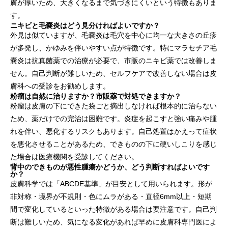
膚が厚いため、大きくなるまで気づきにくいという特徴もありま
す。
ニキビと毛嚢炎はどう見分ければよいですか？
外見は似ていますが、毛嚢炎は毛穴を中心に均一な大きさの丘疹
が多発し、かゆみを伴いやすい点が特徴です。特にマラセチア毛
嚢炎は抗真菌薬での治療が必要で、市販のニキビ薬では改善しま
せん。自己判断が難しいため、セルフケアで改善しない場合は皮
膚科への受診をお勧めします。
粉瘤は自然に治りますか？市販薬で対処できますか？
粉瘤は皮膚の下にできた袋ごと摘出しなければ根本的に治らない
ため、薬だけでの完治は困難です。炎症を起こすと強い痛みや腫
れを伴い、悪化するリスクもあります。自己処置はかえって症状
を悪化させることがあるため、できものの下に硬いしこりを感じ
た場合は医療機関を受診してください。
背中のできものが悪性腫瘍かどうか、どう判断すればよいです
か？
皮膚科学では「ABCDE基準」が目安として用いられます。形が
非対称・境界が不規則・色にムラがある・直径6mm以上・短期
間で変化しているといった特徴がある場合は要注意です。自己判
断は難しいため、気になる変化があれば早めに皮膚科専門医によ