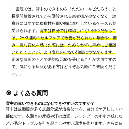
「当院では、背中のできものを「ただのニキビだろう」と
長期間放置されてから受診される患者様が少なくなく、診
察時にはすでに炎症性粉瘤や癤に進行しているケースも見
受けられます。
背中は自分では確認しにくい部位だからこ
そ、2〜3週間のセルフケアで改善が見られない場合や、痛
み・急な変化を感じた際には、ためらわずに早めにご相談
いただくことが、より負担の少ない治療につながります。
正確な診断のもとで適切な治療を受けることが大切ですの
で、気になる症状がある方はどうぞお気軽にご来院くださ
い。」
🎯 よくある質問
背中の赤いできものはなぜできやすいのですか？
背中は皮脂腺が多く皮脂分泌が活発な一方、自分でケアしにくい
部位です。衣類との摩擦や汗の放置、シャンプーのすすぎ残しな
どが毛穴トラブルを引き起こしやすい環境を作ります。さらに皮