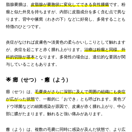
脂腺嚢腫は、
皮脂腺が嚢胞状に変化してできる良性腫瘍
です。粉
瘤と似た外見を持ちますが、内部に皮脂成分を多く含む点で異な
ります。背中や腋窩（わきの下）などに好発し、多発することも
特徴のひとつです。
炎症がなければ皮膚色〜淡黄色の柔らかいしこりとして触れます
が、炎症を起こすと赤く腫れ上がります。
治療は粉瘤と同様、外
科的切除が基本
となります。多発性の場合は、遺伝的な要因が関
与していることもあります。
🌟 癤（せつ）・癰（よう）
癤（せつ）は、
毛嚢炎がさらに深部に及んで周囲の組織にも炎症
が広がった状態
で、一般的に「おでき」とも呼ばれます。黄色ブ
ドウ球菌などの細菌感染が原因で、皮膚が赤く腫れ上がり、中心
部に膿がたまります。触れると強い痛みがあります。
癰（よう）は、複数の毛嚢に同時に感染が及んだ状態で、より広