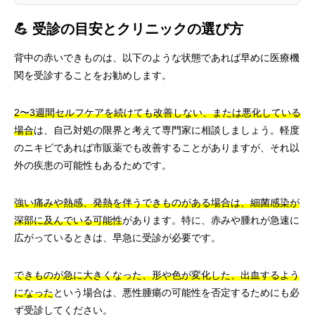
💪 受診の目安とクリニックの選び方
背中の赤いできものは、以下のような状態であれば早めに医療機
関を受診することをお勧めします。
2〜3週間セルフケアを続けても改善しない、または悪化している
場合
は、自己対処の限界と考えて専門家に相談しましょう。軽度
のニキビであれば市販薬でも改善することがありますが、それ以
外の疾患の可能性もあるためです。
強い痛みや熱感、発熱を伴うできものがある場合は、細菌感染が
深部に及んでいる可能性
があります。特に、赤みや腫れが急速に
広がっているときは、早急に受診が必要です。
できものが急に大きくなった、形や色が変化した、出血するよう
になった
という場合は、悪性腫瘍の可能性を否定するためにも必
ず受診してください。