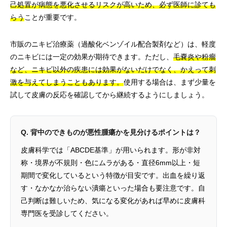
己処置が病態を悪化させるリスクが高いため、必ず医師に診ても
らう
ことが重要です。
市販のニキビ治療薬（過酸化ベンゾイル配合製剤など）は、軽度
のニキビには一定の効果が期待できます。ただし、
毛嚢炎や粉瘤
など、ニキビ以外の疾患には効果がないだけでなく、かえって刺
激を与えてしまうこともあります。
使用する場合は、まず少量を
試して皮膚の反応を確認してから継続するようにしましょう。
Q. 背中のできものが悪性腫瘍かを見分けるポイントは？
皮膚科学では「ABCDE基準」が用いられます。形が非対
称・境界が不規則・色にムラがある・直径6mm以上・短
期間で変化しているという特徴が目安です。出血を繰り返
す・なかなか治らない潰瘍といった場合も要注意です。自
己判断は難しいため、気になる変化があれば早めに皮膚科
専門医を受診してください。