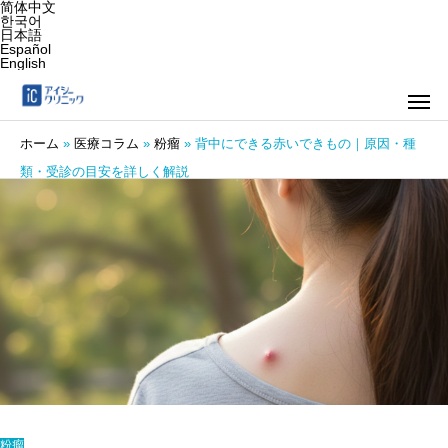
简体中文
한국어
日本語
Español
English
ホーム
»
医療コラム
»
粉瘤
»
背中にできる赤いできもの｜原因・種
類・受診の目安を詳しく解説
粉瘤