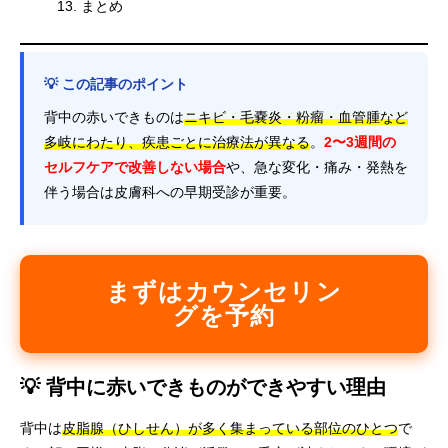
まとめ
💡 この記事のポイント
背中の赤いできものは
ニキビ・毛嚢炎・粉瘤・血管腫など
多岐にわたり、疾患ごとに治療法が異なる
。
2〜3週間の
セルフケアで改善しない場合
や、急な変化・痛み・発熱を
伴う場合は皮膚科への早期受診が重要。
まずはカウンセリン
グを予約
💡 背中に赤いできものができやすい理由
背中は
皮脂腺（ひしせん）が多く集まっている部位のひとつ
で