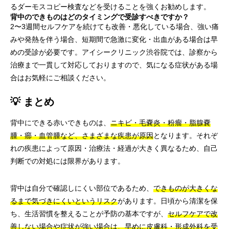
るダーモスコピー検査などを受けることを強くお勧めします。
背中のできものはどのタイミングで受診すべきですか？
2〜3週間セルフケアを続けても改善・悪化している場合、強い痛
みや発熱を伴う場合、短期間で急激に変化・出血がある場合は早
めの受診が必要です。アイシークリニック渋谷院では、診察から
治療まで一貫して対応しておりますので、気になる症状がある場
合はお気軽にご相談ください。
💡 まとめ
背中にできる赤いできものは、
ニキビ・毛嚢炎・粉瘤・脂腺嚢
腫・癤・血管腫など、さまざまな疾患が原因
となります。それぞ
れの疾患によって原因・治療法・経過が大きく異なるため、自己
判断での対処には限界があります。
背中は自分で確認しにくい部位であるため、
できものが大きくな
るまで気づきにくいというリスク
があります。日頃から清潔を保
ち、生活習慣を整えることが予防の基本ですが、
セルフケアで改
善しない場合や症状が強い場合は、早めに皮膚科・形成外科を受