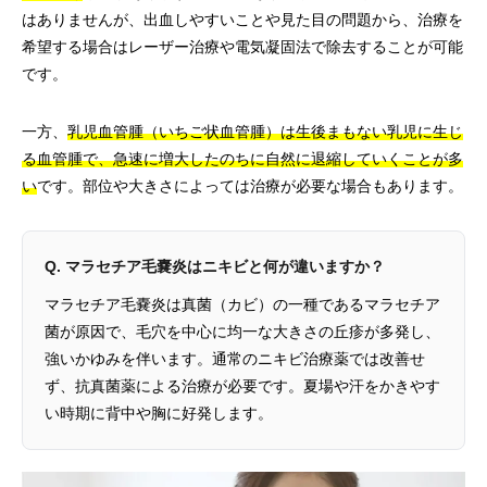
はありませんが、出血しやすいことや見た目の問題から、治療を
希望する場合はレーザー治療や電気凝固法で除去することが可能
です。
一方、
乳児血管腫（いちご状血管腫）は生後まもない乳児に生じ
る血管腫で、急速に増大したのちに自然に退縮していくことが多
い
です。部位や大きさによっては治療が必要な場合もあります。
Q. マラセチア毛嚢炎はニキビと何が違いますか？
マラセチア毛嚢炎は真菌（カビ）の一種であるマラセチア
菌が原因で、毛穴を中心に均一な大きさの丘疹が多発し、
強いかゆみを伴います。通常のニキビ治療薬では改善せ
ず、抗真菌薬による治療が必要です。夏場や汗をかきやす
い時期に背中や胸に好発します。