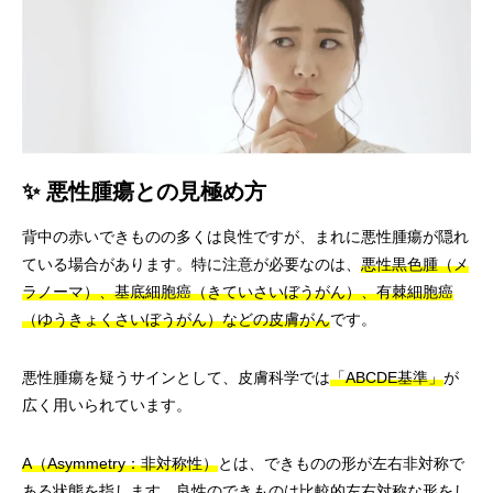
✨ 悪性腫瘍との見極め方
背中の赤いできものの多くは良性ですが、まれに悪性腫瘍が隠れ
ている場合があります。特に注意が必要なのは、
悪性黒色腫（メ
ラノーマ）、基底細胞癌（きていさいぼうがん）、有棘細胞癌
（ゆうきょくさいぼうがん）などの皮膚がん
です。
悪性腫瘍を疑うサインとして、皮膚科学では
「ABCDE基準」
が
広く用いられています。
A（Asymmetry：非対称性）
とは、できものの形が左右非対称で
ある状態を指します。良性のできものは比較的左右対称な形をし