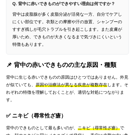
Q. 背中に赤いできものができやすい理由は何ですか？
背中は皮脂腺が多く皮脂分泌が活発な一方、自分でケアし
にくい部位です。衣類との摩擦や汗の放置、シャンプーの
すすぎ残しが毛穴トラブルを引き起こします。また皮膚が
厚いため、できものが大きくなるまで気づきにくいという
特徴もあります。
📌 背中の赤いできものの主な原因・種類
背中に生じる赤いできものの原因はひとつではありません。外見
が似ていても、
原因や治療法が異なる疾患が複数存在
します。そ
れぞれの特徴を理解しておくことが、適切な対処につながりま
す。
✅ ニキビ（尋常性ざ瘡）
背中のできものとして最も多いのが、
ニキビ（尋常性ざ瘡）
で