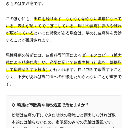
きものは要注意です。
このほかにも、
出血を繰り返す、なかなか治らない潰瘍になって
いる、表面が硬くてでこぼこしている、周囲の皮膚に赤みや腫れ
が広がっている
といった特徴がある場合は、早めに皮膚科を受診
することが推奨されます。
悪性腫瘍の診断には、皮膚科専門医による
ダーモスコピー（拡大
鏡による精密観察）や、必要に応じて皮膚生検（組織を一部採取
して病理診断する検査）
が行われます。自己判断で放置すること
なく、不安があれば専門医への相談をためらわないことが重要で
す。
Q. 粉瘤は市販薬や自己処置で治せますか？
粉瘤は皮膚の下にできた袋状の嚢胞ごと摘出しなければ根
本的には治らないため、市販薬のみでの完治は困難です。