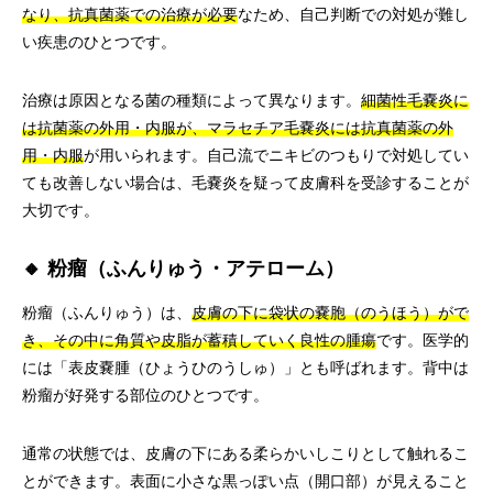
なり、抗真菌薬での治療が必要
なため、自己判断での対処が難し
い疾患のひとつです。
治療は原因となる菌の種類によって異なります。
細菌性毛嚢炎に
は抗菌薬の外用・内服が、マラセチア毛嚢炎には抗真菌薬の外
用・内服
が用いられます。自己流でニキビのつもりで対処してい
ても改善しない場合は、毛嚢炎を疑って皮膚科を受診することが
大切です。
🔸 粉瘤（ふんりゅう・アテローム）
粉瘤（ふんりゅう）は、
皮膚の下に袋状の嚢胞（のうほう）がで
き、その中に角質や皮脂が蓄積していく良性の腫瘍
です。医学的
には「表皮嚢腫（ひょうひのうしゅ）」とも呼ばれます。背中は
粉瘤が好発する部位のひとつです。
通常の状態では、皮膚の下にある柔らかいしこりとして触れるこ
とができます。表面に小さな黒っぽい点（開口部）が見えること