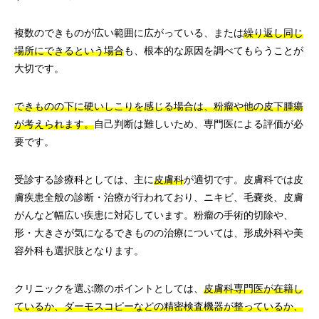
複数のできものが広い範囲に広がっている、または
繰り返し同じ
場所にできるという場合
も、根本的な原因を調べてもらうことが
大切です。
できものの下に硬いしこりを感じる場合は、粉瘤や他の皮下腫瘍
が考えられます。
自己判断は難しいため、専門医による評価が必
要です。
受診する診療科としては、主に
皮膚科
が適切です。皮膚科では皮
膚疾患全般の診断・治療が行われており、ニキビ、毛嚢炎、皮膚
がんなど幅広い疾患に対応しています。粉瘤の手術的切除や、
形・大きさが気になるできものの治療については、形成外科や美
容外科も選択肢となります。
クリニックを選ぶ際のポイントとしては、
皮膚科専門医が在籍し
ているか、ダーモスコピーなどの精密検査機器が整っているか、