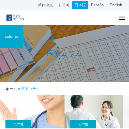
简体中文
한국어
日本語
Español
English
column
医療コラム
ホーム
»
医療コラム
その他
その他