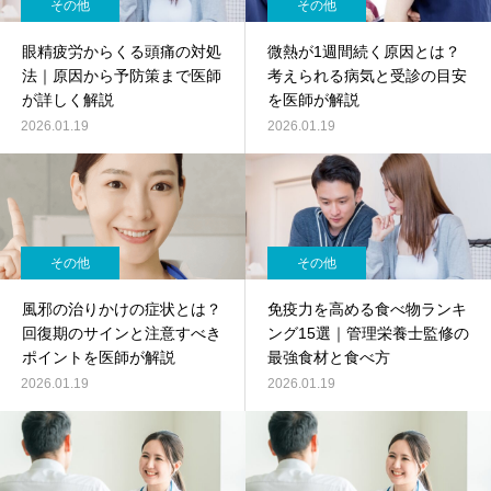
その他
その他
眼精疲労からくる頭痛の対処
微熱が1週間続く原因とは？
法｜原因から予防策まで医師
考えられる病気と受診の目安
が詳しく解説
を医師が解説
2026.01.19
2026.01.19
その他
その他
風邪の治りかけの症状とは？
免疫力を高める食べ物ランキ
回復期のサインと注意すべき
ング15選｜管理栄養士監修の
ポイントを医師が解説
最強食材と食べ方
2026.01.19
2026.01.19