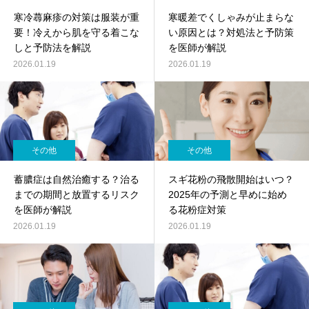
寒冷蕁麻疹の対策は服装が重
寒暖差でくしゃみが止まらな
要！冷えから肌を守る着こな
い原因とは？対処法と予防策
しと予防法を解説
を医師が解説
2026.01.19
2026.01.19
その他
その他
蓄膿症は自然治癒する？治る
スギ花粉の飛散開始はいつ？
までの期間と放置するリスク
2025年の予測と早めに始め
を医師が解説
る花粉症対策
2026.01.19
2026.01.19