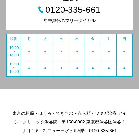
0120-335-661
年中無休のフリーダイヤル
時間
月
火
水
木
金
土
日
10:00
~
●
●
●
●
●
●
●
14:00
15:00
~
●
●
●
●
●
●
●
19:00
東京の粉瘤・ほくろ・できもの・赤ら顔・ワキガ治療 アイ
シークリニック渋谷院 〒150-0002 東京都渋谷区渋谷３
丁目１６−２ ニュー三水ビル5階 0120-335-661