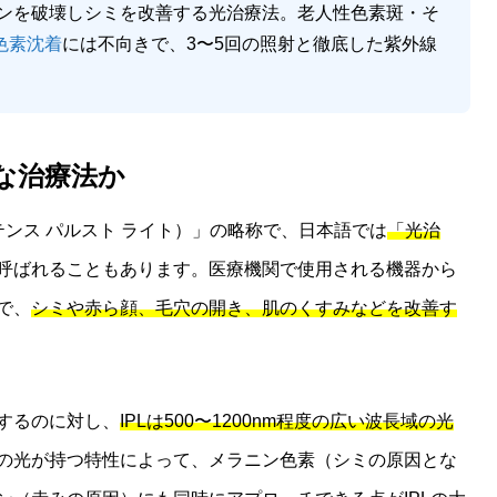
ニンを破壊しシミを改善する光治療法。老人性色素斑・そ
色素沈着
には不向きで、3〜5回の照射と徹底した紫外線
うな治療法か
ght（インテンス パルスト ライト）」の略称で、日本語では
「光治
呼ばれることもあります。医療機関で使用される機器から
で、
シミや赤ら顔、毛穴の開き、肌のくすみなどを改善す
するのに対し、
IPLは500〜1200nm程度の広い波長域の光
の光が持つ特性によって、メラニン色素（シミの原因とな