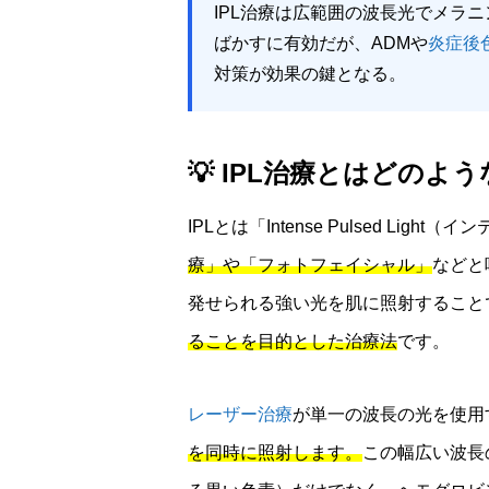
IPL治療は広範囲の波長光でメラ
ばかすに有効だが、ADMや
炎症後
対策が効果の鍵となる。
💡 IPL治療とはどのよ
IPLとは「Intense Pulsed Li
療」や「フォトフェイシャル」
などと
発せられる強い光を肌に照射すること
ることを目的とした治療法
です。
レーザー治療
が単一の波長の光を使用
を同時に照射します。
この幅広い波長