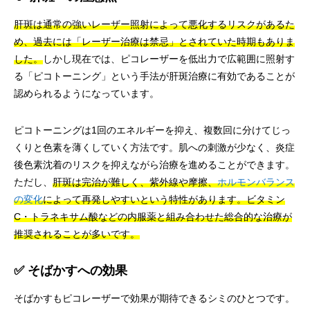
肝斑は通常の強いレーザー照射によって悪化するリスクがあるた
め、過去には「レーザー治療は禁忌」とされていた時期もありま
した。
しかし現在では、ピコレーザーを低出力で広範囲に照射す
る「ピコトーニング」という手法が肝斑治療に有効であることが
認められるようになっています。
ピコトーニングは1回のエネルギーを抑え、複数回に分けてじっ
くりと色素を薄くしていく方法です。肌への刺激が少なく、炎症
後色素沈着のリスクを抑えながら治療を進めることができます。
ただし、
肝斑は完治が難しく、紫外線や摩擦、
ホルモンバランス
の変化
によって再発しやすいという特性があります。
ビタミン
C・トラネキサム酸などの内服薬と組み合わせた総合的な治療が
推奨されることが多いです。
✅ そばかすへの効果
そばかすもピコレーザーで効果が期待できるシミのひとつです。