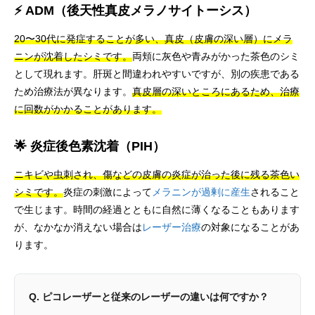
⚡ ADM（後天性真皮メラノサイトーシス）
20〜30代に発症することが多い、真皮（皮膚の深い層）にメラ
ニンが沈着したシミです。
両頬に灰色や青みがかった茶色のシミ
として現れます。肝斑と間違われやすいですが、別の疾患である
ため治療法が異なります。
真皮層の深いところにあるため、治療
に回数がかかることがあります。
🌟 炎症後色素沈着（PIH）
ニキビや虫刺され、傷などの皮膚の炎症が治った後に残る茶色い
シミです。
炎症の刺激によって
メラニンが過剰に産生
されること
で生じます。時間の経過とともに自然に薄くなることもあります
が、なかなか消えない場合は
レーザー治療
の対象になることがあ
ります。
Q. ピコレーザーと従来のレーザーの違いは何ですか？