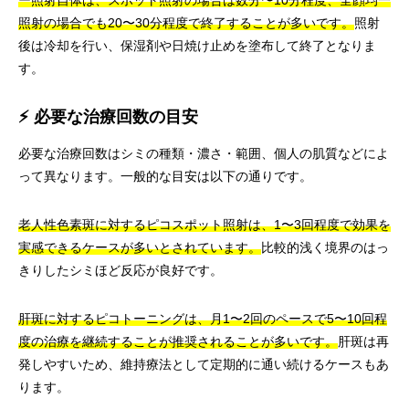
照射の場合でも20〜30分程度で終了することが多いです。
照射
後は冷却を行い、保湿剤や日焼け止めを塗布して終了となりま
す。
⚡ 必要な治療回数の目安
必要な治療回数はシミの種類・濃さ・範囲、個人の肌質などによ
って異なります。一般的な目安は以下の通りです。
老人性色素斑に対するピコスポット照射は、1〜3回程度で効果を
実感できるケースが多いとされています。
比較的浅く境界のはっ
きりしたシミほど反応が良好です。
肝斑に対するピコトーニングは、月1〜2回のペースで5〜10回程
度の治療を継続することが推奨されることが多いです。
肝斑は再
発しやすいため、維持療法として定期的に通い続けるケースもあ
ります。