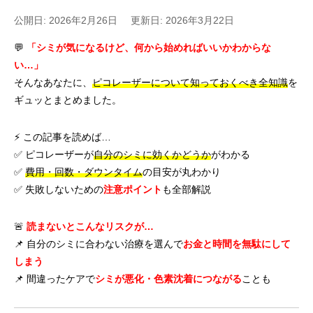
公開日: 2026年2月26日
更新日: 2026年3月22日
💬
「シミが気になるけど、何から始めればいいかわからな
い…」
そんなあなたに、
ピコレーザーについて知っておくべき全知識
を
ギュッとまとめました。
⚡ この記事を読めば…
✅ ピコレーザーが
自分のシミに効くかどうか
がわかる
✅
費用・回数・ダウンタイム
の目安が丸わかり
✅ 失敗しないための
注意ポイント
も全部解説
🚨
読まないとこんなリスクが…
📌 自分のシミに合わない治療を選んで
お金と時間を無駄にして
しまう
📌 間違ったケアで
シミが悪化・色素沈着につながる
ことも