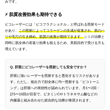
みです。
⚡ 肌質改善効果も期待できる
ピコレーザーには「ピコフラクショナル」と呼ばれる照射モード
があり、
この照射によってコラーゲンの生成が促進され、肌のハ
リや毛穴の引き締め、肌質の改善が期待できます。
シミの治療と
同時に肌全体の若返り効果も狙えるため、美肌目的で受ける方も
増えています。
Q. 肝斑にピコレーザーを照射しても安全ですか？
肝斑に強いレーザーを照射すると悪化するリスクがありま
す。ただし、低出力で顔全体に均一照射する「ピコトーニ
ング」は肝斑への有効性が認められています。月1〜2回・
計5〜10回が目安で、ビタミンCやトラネキサム酸などの
内服薬と組み合わせた総合的な治療が推奨されます。