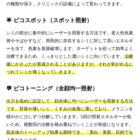
の種類や深さ、クリニックの設備によって変わってきます。
🌟 ピコスポット（スポット照射）
シミの部分に集中的にレーザーを照射する方法です。老人性色素
斑やそばかすなど、局所的に存在するシミに対して高いエネルギ
ーを当て、色素を直接破壊します。ターゲットを絞って効率よく
治療できるため、くっきりとした濃いシミに向いています。
治療
後にかさぶたが形成されることがありますが、それが剥がれるに
つれてシミが薄くなっていきます。
💬 ピコトーニング（全顔均一照射）
出力を低めに設定して、顔全体に均一にレーザーを照射する方法
です。肝斑や薄いシミ、くすみの改善に適しており、
メラニンを
穏やかに少しずつ分解していきます。1回の照射エネルギーが低
いため、複数回の治療を積み重ねていくことが前提になります。
肌全体のトーンアップ効果も期待でき、「美白・美肌」目的でも