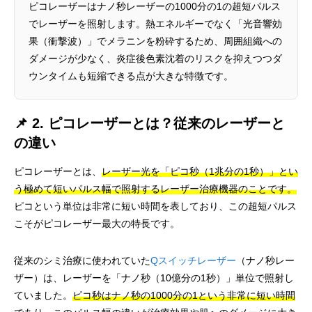
ピコレーザーはナノ秒レーザーの1000分の1の超短パルス
でレーザーを照射します。熱エネルギーでなく「光音響効
果（衝撃波）」でメラニンを粉砕するため、周囲組織への
ダメージが少なく、炎症後色素沈着のリスクを抑えつつダ
ウンタイムも短縮できる点が大きな特徴です。
📌 2. ピコレーザーとは？従来のレーザーと
の違い
ピコレーザーとは、
レーザー光を「ピコ秒（1兆分の1秒）」とい
う極めて短いパルス幅で照射するレーザー治療機器のことです。
ピコという単位は非常に短い時間を表しており、この超短パルス
こそがピコレーザー最大の特長です。
従来のシミ治療に使われていた
Qスイッチレーザー
（ナノ秒レー
ザー）は、レーザーを「ナノ秒（10億分の1秒）」単位で照射し
ていました。
ピコ秒はナノ秒の1000分の1という非常に短い時間