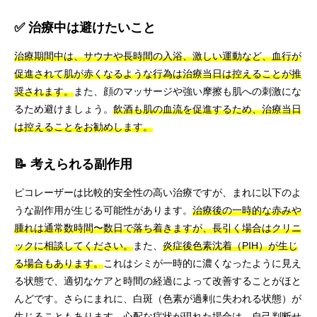
✅ 治療中は避けたいこと
治療期間中は、サウナや長時間の入浴、激しい運動など、血行が
促進されて肌が赤くなるような行為は治療当日は控えることが推
奨されます。
また、顔のマッサージや強い摩擦も肌への刺激にな
るため避けましょう。
飲酒も肌の血流を促進するため、治療当日
は控えることをお勧めします。
📝 考えられる副作用
ピコレーザーは比較的安全性の高い治療ですが、まれに以下のよ
うな副作用が生じる可能性があります。
治療後の一時的な赤みや
腫れは通常数時間〜数日で落ち着きますが、長引く場合はクリニ
ックに相談してください。
また、
炎症後色素沈着（PIH）が生じ
る場合もあります。
これはシミが一時的に濃くなったように見え
る状態で、適切なケアと時間の経過によって改善することがほと
んどです。さらにまれに、白斑（色素が過剰に失われる状態）が
生じることもあります。心配な症状が現れた場合は、自己判断せ