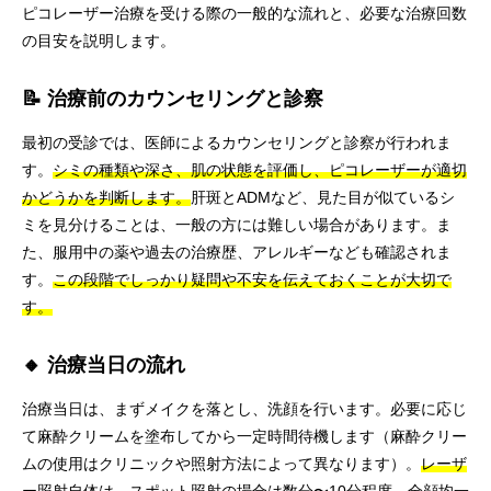
ピコレーザー治療を受ける際の一般的な流れと、必要な治療回数
の目安を説明します。
📝 治療前のカウンセリングと診察
最初の受診では、医師によるカウンセリングと診察が行われま
す。
シミの種類や深さ、肌の状態を評価し、ピコレーザーが適切
かどうかを判断します。
肝斑とADMなど、見た目が似ているシ
ミを見分けることは、一般の方には難しい場合があります。ま
た、服用中の薬や過去の治療歴、アレルギーなども確認されま
す。
この段階でしっかり疑問や不安を伝えておくことが大切で
す。
🔸 治療当日の流れ
治療当日は、まずメイクを落とし、洗顔を行います。必要に応じ
て麻酔クリームを塗布してから一定時間待機します（麻酔クリー
ムの使用はクリニックや照射方法によって異なります）。
レーザ
ー照射自体は、スポット照射の場合は数分〜10分程度、全顔均一