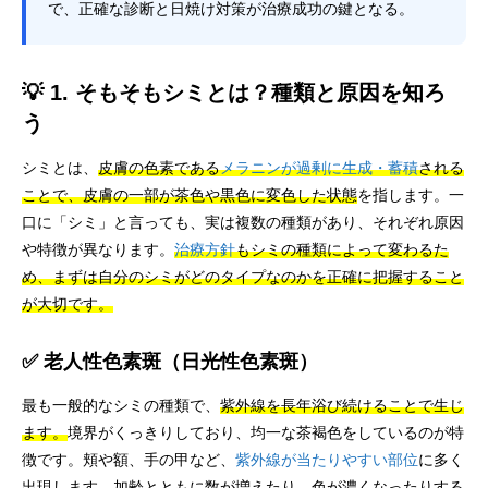
で、正確な診断と日焼け対策が治療成功の鍵となる。
💡 1. そもそもシミとは？種類と原因を知ろ
う
シミとは、
皮膚の色素である
メラニンが過剰に生成・蓄積
される
ことで、皮膚の一部が茶色や黒色に変色した状態
を指します。一
口に「シミ」と言っても、実は複数の種類があり、それぞれ原因
や特徴が異なります。
治療方針
もシミの種類によって変わるた
め、まずは自分のシミがどのタイプなのかを正確に把握すること
が大切です。
✅ 老人性色素斑（日光性色素斑）
最も一般的なシミの種類で、
紫外線を長年浴び続けることで生じ
ます。
境界がくっきりしており、均一な茶褐色をしているのが特
徴です。頬や額、手の甲など、
紫外線が当たりやすい部位
に多く
出現します。加齢とともに数が増えたり、色が濃くなったりする