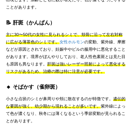
ことがあります。
📝 肝斑（かんぱん）
主に30〜50代の女性に見られるシミで、頬骨に沿って左右対称
に広がる薄茶色のシミです。
女性ホルモン
の変動、紫外線、摩擦
などが原因とされており、妊娠中やピルの服用中に悪化すること
があります。境界がぼんやりしており、老人性色素斑とは見た目
も原因も異なります。
肝斑は強いレーザー照射によって悪化する
リスクがあるため、治療の際は特に注意が必要です。
🔸 そばかす（雀卵斑）
小さな点状のシミが鼻周りや頬に散在するのが特徴です。
遺伝的
な要因が強く、幼少期から現れることが多いです。
紫外線によっ
て色が濃くなり、秋冬には薄くなるという季節変動が見られるこ
とがあります。