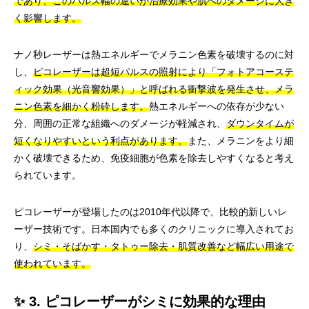
であり、このパルス幅の違いが治療効果や肌へのダメージに大き
く影響します。
ナノ秒レーザーは熱エネルギーでメラニン色素を破壊するのに対
し、
ピコレーザーは超短パルスの照射により「フォトアコーステ
ィック効果（光音響効果）」と呼ばれる衝撃波を発生させ、メラ
ニン色素を細かく粉砕します。
熱エネルギーへの依存が少ない
分、周囲の正常な組織へのダメージが軽減され、
ダウンタイムが
短くなりやすいという利点があります。
また、メラニンをより細
かく破壊できるため、免疫細胞が色素を除去しやすくなると考え
られています。
ピコレーザーが登場したのは2010年代以降で、比較的新しいレ
ーザー技術です。日本国内でも多くのクリニックに導入されてお
り、
シミ・そばかす・タトゥー除去・肌質改善など幅広い用途で
使われています。
✨ 3. ピコレーザーがシミに効果的な理由