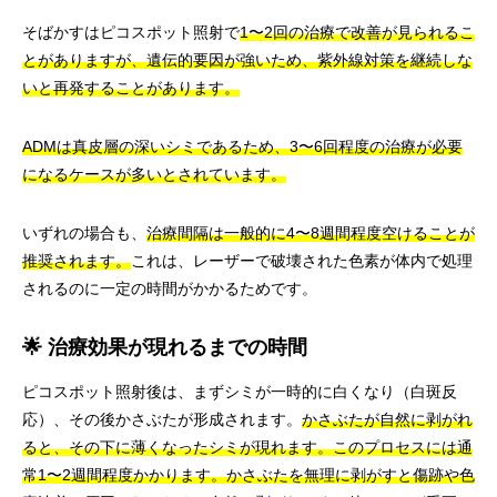
そばかすはピコスポット照射で
1〜2回の治療で改善が見られるこ
とがありますが、遺伝的要因が強いため、紫外線対策を継続しな
いと再発することがあります。
ADMは真皮層の深いシミであるため、3〜6回程度の治療が必要
になるケースが多いとされています。
いずれの場合も、
治療間隔は一般的に4〜8週間程度空けることが
推奨されます。
これは、レーザーで破壊された色素が体内で処理
されるのに一定の時間がかかるためです。
🌟 治療効果が現れるまでの時間
ピコスポット照射後は、まずシミが一時的に白くなり（白斑反
応）、その後かさぶたが形成されます。
かさぶたが自然に剥がれ
ると、その下に薄くなったシミが現れます。このプロセスには通
常1〜2週間程度かかります。
かさぶたを無理に剥がすと傷跡や色