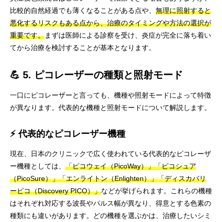
比較的自然経過でも薄くなることがある点や、
無理に照射すると
悪化するリスクもある点から、治療のタイミングや方法の選択が
重要です。
まずは医師による診察を受け、炎症が完全に落ち着い
てから治療を検討することが基本となります。
💪 5. ピコレーザーの種類と照射モード
一口にピコレーザーと言っても、機種や照射モードによって特徴
が異なります。代表的な機種と照射モードについて解説します。
⚡ 代表的なピコレーザー機種
現在、日本のクリニックで広く使われている代表的なピコレーザ
ー機種としては、
「ピコウェイ（PicoWay）」「ピコシュア
（PicoSure）」「エンライトン（Enlighten）」「ディスカバリ
ーピコ（Discovery PICO）」
などが挙げられます。これらの機種
はそれぞれ対応する波長やパルス幅が異なり、得意とする色素の
種類にも違いがあります。どの機種を選ぶかは、治療したいシミ