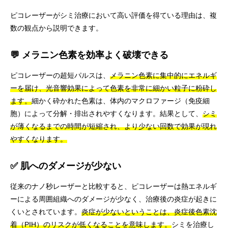
ピコレーザーがシミ治療において高い評価を得ている理由は、複
数の観点から説明できます。
💬 メラニン色素を効率よく破壊できる
ピコレーザーの超短パルスは、
メラニン色素に集中的にエネルギ
ーを届け、光音響効果によって色素を非常に細かい粒子に粉砕し
ます。
細かく砕かれた色素は、体内のマクロファージ（免疫細
胞）によって分解・排出されやすくなります。結果として、
シミ
が薄くなるまでの時間が短縮され、より少ない回数で効果が現れ
やすくなります。
✅ 肌へのダメージが少ない
従来のナノ秒レーザーと比較すると、ピコレーザーは熱エネルギ
ーによる周囲組織へのダメージが少なく、治療後の炎症が起きに
くいとされています。
炎症が少ないということは、炎症後色素沈
着（PIH）のリスクが低くなることを意味します。
シミを治療し