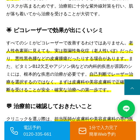
リスクが高まるためです。治療前に十分な紫外線対策を行い、肌
が落ち着いてから治療を受けることが大切です。
🌟 ピコレーザーで効果が出にくいシミ
すべてのシミがピコレーザーで改善するわけではありません。
老
人性色素斑に見えても、実は脂漏性角化症（老人性いぼ）だった
り、悪性黒色腫などの皮膚腫瘍だったりする場合があります。
ま
た、ビタミンB12欠乏やアジソン病などの内科的疾患が原因のシ
ミには、根本的な疾患の治療が必要です。
自己判断でレーザー治
療を選択するのではなく、まずは皮膚科や美容皮膚科で正確な診
断を受けることが安全・確実な治療への第一歩です。
💬 治療前に確認しておきたいこと
クリニックを選ぶ際は、
担当医師が皮膚科や美容皮膚科の専門医
であるかどうか、カウンセリングが丁寧に行われているか、使用
電話予約
1分で入力完了
0120-335-661
簡単Web予約
機器について十分な説明があるかなどを確認することをお勧めし