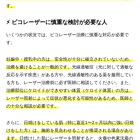
す。
⚡ ピコレーザーに慎重な検討が必要な人
いくつかの状況では、ピコレーザー治療に慎重な対応が必要で
す。
妊娠中・授乳中の方は、安全性が十分に確立されていないため、
治療を避けることが一般的です。
光線過敏症（光に対して過敏な
反応を示す疾患）がある方や、光線過敏性のある薬を服用してい
る方も、レーザー治療前に必ず医師に相談してください。また、
治療部位にケロイドができやすい体質（ケロイド体質）の方は、
レーザー照射によって症状が悪化する可能性があるため、医師と
の十分な相談が必要です。
さらに、
日焼けをしている肌（特に直近1〜2ヶ月以内に強い日焼
けをした方）は、施術を見合わせることが推奨される場合があり
ます。
日焼けした肌にレーザーを照射すると、火傷や色素沈着の