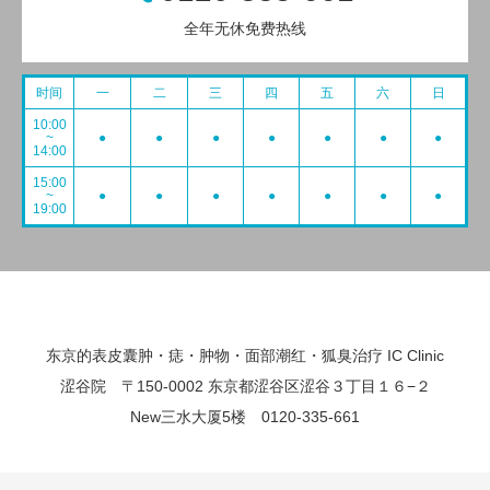
全年无休免费热线
时间
一
二
三
四
五
六
日
10:00
~
●
●
●
●
●
●
●
14:00
15:00
~
●
●
●
●
●
●
●
19:00
东京的表皮囊肿・痣・肿物・面部潮红・狐臭治疗 IC Clinic
涩谷院 〒150-0002 东京都涩谷区涩谷３丁目１６−２
New三水大厦5楼 0120-335-661