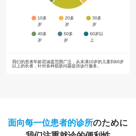
10多
20多
30多
岁
岁
岁
40多
50多
60岁以
岁
岁
上
我们的患者年龄层涵盖范围广泛，从未满10岁的儿童到60岁
以上的长者，针对各种肌肤问题提供诊疗服务。
面向每一位患者的诊所
のために
我们注重就诊的便利性