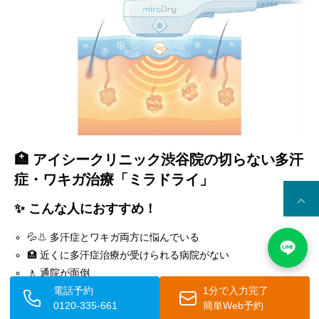
🏥 アイシークリニック渋谷院の切らない多汗
症・ワキガ治療「ミラドライ」
✨ こんな人におすすめ！
💦👃 多汗症とワキガ両方に悩んでいる
🏥 近くに多汗症治療が受けられる病院がない
🚶 通院が面倒
電話予約
1分で入力完了
🩹 傷跡を残したくない
0120-335-661
簡単Web予約
🔪 メスを入れることに抵抗がある