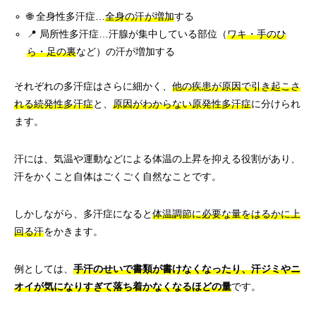
🌐 全身性多汗症…
全身の汗が増加
する
📍 局所性多汗症…汗腺が集中している部位（
ワキ・手のひ
ら・足の裏
など）の汗が増加する
それぞれの多汗症はさらに細かく、
他の疾患が原因で引き起こさ
れる続発性多汗症
と、
原因がわからない原発性多汗症
に分けられ
ます。
汗には、気温や運動などによる体温の上昇を抑える役割があり、
汗をかくこと自体はごくごく自然なことです。
しかしながら、多汗症になると
体温調節に必要な量をはるかに上
回る汗
をかきます。
例としては、
手汗のせいで書類が書けなくなったり、汗ジミやニ
オイが気になりすぎて落ち着かなくなるほどの量
です。