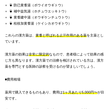
🍵 防已黄耆湯（ボウイオウギトウ）
🍵 補中益気湯（ホチュウエッキトウ）
🍵 黄耆建中湯（オウギケンチュウトウ）
🍵 桂枝加黄耆湯（ケイシカオウギトウ）
これらの漢方薬は、
黄耆と呼ばれる止汗作用のある薬
を主薬とし
ています。
漢方薬の効果は
非常に限定的
なもので、患者様によって効果の感
じ方も異なります。漢方薬での治療を検討されている方は、漢方
薬を専門とする医師の診察を受けるのが望ましいでしょう。
■費用相場
薬局で購入できるものもあり、費用は
1ヶ月あたり5,000円〜
が目
安です。