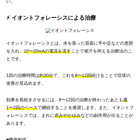
い。
⚡ イオントフォレーシスによる治療
イオントフォレーシスとは、水を張った容器に手や足などの患部
を入れ、
10〜20mAの電流を流す
ことで発汗を抑える治療法のこ
とです。
1回の治療時間は
約30分
で、これを
8〜12回
続けることで症状の
改善が見込めます。
効果を長続きさせるには、8〜12回の治療が終わったあとも
週
1〜2回のペース
で継続することを推奨します。また、イオントフ
ォレーシスでは、まれに
赤みやかゆみ
などの副作用が出ることが
あります。
■費用相場