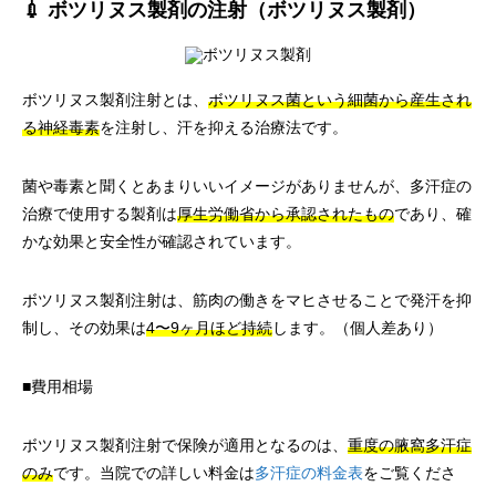
💉 ボツリヌス製剤の注射（ボツリヌス製剤）
ボツリヌス製剤注射とは、
ボツリヌス菌という細菌から産生され
る神経毒素
を注射し、汗を抑える治療法です。
菌や毒素と聞くとあまりいいイメージがありませんが、多汗症の
治療で使用する製剤は
厚生労働省から承認されたもの
であり、確
かな効果と安全性が確認されています。
ボツリヌス製剤注射は、筋肉の働きをマヒさせることで発汗を抑
制し、その効果は
4〜9ヶ月ほど持続
します。（個人差あり）
■費用相場
ボツリヌス製剤注射で保険が適用となるのは、
重度の腋窩多汗症
のみ
です。当院での詳しい料金は
多汗症の料金表
をご覧くださ