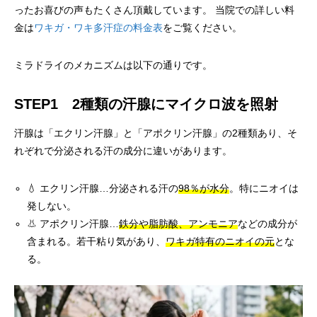
ったお喜びの声もたくさん頂戴しています。 当院での詳しい料
金は
ワキガ・ワキ多汗症の料金表
をご覧ください。
ミラドライのメカニズムは以下の通りです。
STEP1 2種類の汗腺にマイクロ波を照射
汗腺は「エクリン汗腺」と「アポクリン汗腺」の2種類あり、そ
れぞれで分泌される汗の成分に違いがあります。
💧 エクリン汗腺…分泌される汗の
98％が水分
。特にニオイは
発しない。
👃 アポクリン汗腺…
鉄分や脂肪酸、アンモニア
などの成分が
含まれる。若干粘り気があり、
ワキガ特有のニオイの元
とな
る。