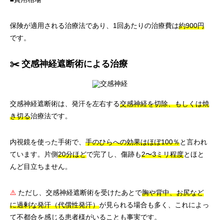
保険が適用される治療法であり、1回あたりの治療費は
約900円
です。
✂️ 交感神経遮断術による治療
交感神経遮断術は、発汗を左右する
交感神経を切除、もしくは焼
き切る
治療法です。
内視鏡を使った手術で、
手のひらへの効果はほぼ100％
と言われ
ています。片側
20分ほど
で完了し、傷跡も
2〜3ミリ程度
とほと
んど目立ちません。
⚠️
ただし、交感神経遮断術を受けたあとで
胸や背中、お尻など
に過剰な発汗（代償性発汗）
が見られる場合も多く、これによっ
て不都合を感じる患者様がいることも事実です。