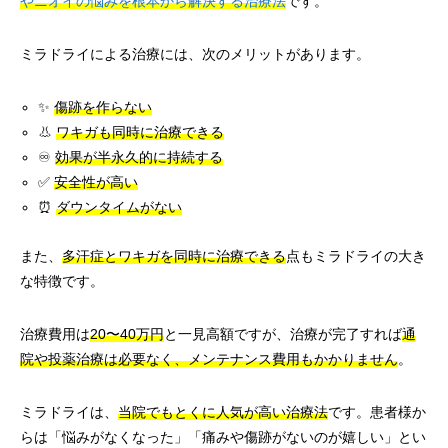
やニオイの悩みを根本から解決する治療法
です。
ミラドライによる治療には、次のメリットがあります。
✨
傷跡を作らない
👃
ワキガも同時に治療できる
♾️
効果が半永久的に持続する
✅
安全性が高い
⏰
ダウンタイムがない
また、
多汗症とワキガを同時に治療できる
点もミラドライの大き
な特徴です。
治療費用は
20〜40万円
と一見高額ですが、治療が完了すれば
通
院や投薬治療は必要なく、メンテナンス費用もかかりません
。
ミラドライは、
当院でもとくに人気が高い治療法
です。患者様か
らは「悩みがなくなった」「痛みや傷跡がないのが嬉しい」とい