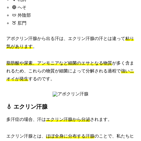
🔵 へそ
🩲 外陰部
🍑 肛門
アポクリン汗腺から出る汗は、エクリン汗腺の汗とは違って
粘り
気があります
。
脂肪酸や尿素、アンモニアなど細菌のエサとなる物質
が多く含ま
れるため、これらの物質が細菌によって分解される過程で
強いニ
オイが発生
するのです。
💧 エクリン汗腺
多汗症の場合、汗は
エクリン汗腺から分泌
されます。
エクリン汗腺とは、
ほぼ全身に分布する汗腺
のことで、私たちヒ