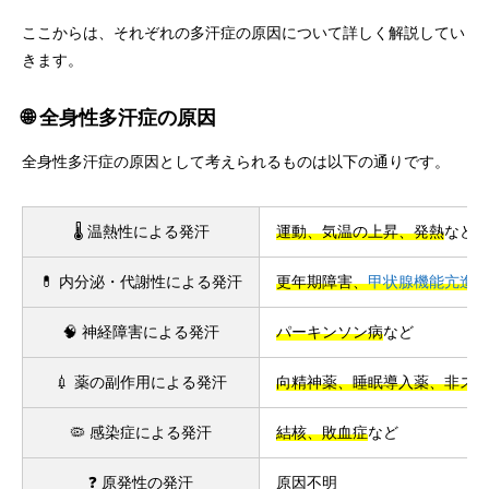
ここからは、それぞれの多汗症の原因について詳しく解説してい
きます。
🌐 全身性多汗症の原因
全身性多汗症の原因として考えられるものは以下の通りです。
🌡️ 温熱性による発汗
運動、気温の上昇、発熱
など
💊 内分泌・代謝性による発汗
更年期障害、
甲状腺機能亢進
🧠 神経障害による発汗
パーキンソン病
など
💉 薬の副作用による発汗
向精神薬、睡眠導入薬、非ス
🦠 感染症による発汗
結核、敗血症
など
❓ 原発性の発汗
原因不明