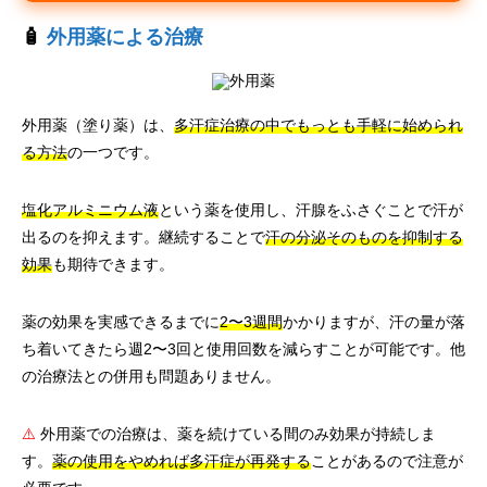
🧴
外用薬による治療
外用薬（塗り薬）は、
多汗症治療の中でもっとも手軽に始められ
る方法
の一つです。
塩化アルミニウム液
という薬を使用し、汗腺をふさぐことで汗が
出るのを抑えます。継続することで
汗の分泌そのものを抑制する
効果
も期待できます。
薬の効果を実感できるまでに
2〜3週間
かかりますが、汗の量が落
ち着いてきたら週2〜3回と使用回数を減らすことが可能です。他
の治療法との併用も問題ありません。
⚠️
外用薬での治療は、薬を続けている間のみ効果が持続しま
す。
薬の使用をやめれば多汗症が再発する
ことがあるので注意が