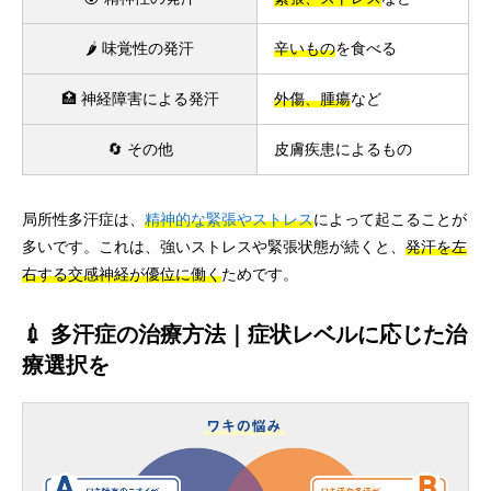
🌶️ 味覚性の発汗
辛いもの
を食べる
🏥 神経障害による発汗
外傷、腫瘍
など
🔄 その他
皮膚疾患によるもの
局所性多汗症は、
精神的な緊張やストレス
によって起こることが
多いです。これは、強いストレスや緊張状態が続くと、
発汗を左
右する交感神経が優位に働く
ためです。
💉 多汗症の治療方法｜症状レベルに応じた治
療選択を