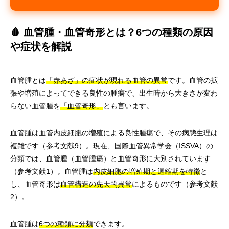
🩸 血管腫・血管奇形とは？6つの種類の原因
や症状を解説
血管腫とは
「赤あざ」の症状が現れる血管の異常
です。血管の拡
張や増殖によってできる良性の腫瘍で、出生時から大きさが変わ
らない血管腫を
「血管奇形」
とも言います。
血管腫は血管内皮細胞の増殖による良性腫瘍で、その病態生理は
複雑です（参考文献9）。現在、国際血管異常学会（ISSVA）の
分類では、血管腫（血管腫瘍）と血管奇形に大別されています
（参考文献1）。血管腫は
内皮細胞の増殖期と退縮期を特徴
と
し、血管奇形は
血管構造の先天的異常
によるものです（参考文献
2）。
血管腫は
6つの種類に分類
できます。