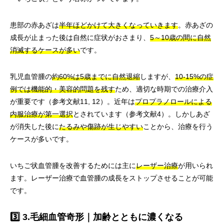
患部の赤あざは
半年ほどかけて大きくなっていきます
。赤あざの
成長が止まった後は自然に症状がおさまり、
5～10歳の間に自然
消滅するケースが多い
です。
乳児血管腫の
約60%は5歳までに自然退縮
しますが、
10-15%の症
例では機能的・美容的問題を残す
ため、適切な時期での治療介入
が重要です（参考文献11, 12）。近年は
プロプラノロールによる
内服治療が第一選択
とされています（参考文献4）。しかしあざ
が消失した後に
たるみや傷跡が生じやすい
ことから、治療を行う
ケースが多いです。
いちご状血管腫を改善するためには主に
レーザー治療
が用いられ
ます。レーザー治療で血管腫の成長をストップさせることが可能
です。
3️⃣ 3.毛細血管奇形｜加齢とともに濃くなる