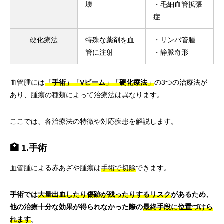
壊
・毛細血管拡張
症
硬化療法
特殊な薬剤を血
・リンパ管腫
管に注射
・静脈奇形
血管腫には
「手術」「Vビーム」「硬化療法」
の3つの治療法が
あり、腫瘍の種類によって治療法は異なります。
ここでは、各治療法の特徴や対応疾患を解説します。
🏥 1.手術
血管腫による赤あざや腫瘍は
手術で切除
できます。
手術では
大量出血したり傷跡が残ったりするリスク
があるため、
他の治療十分な効果が得られなかった際の
最終手段に位置づけら
れます
。