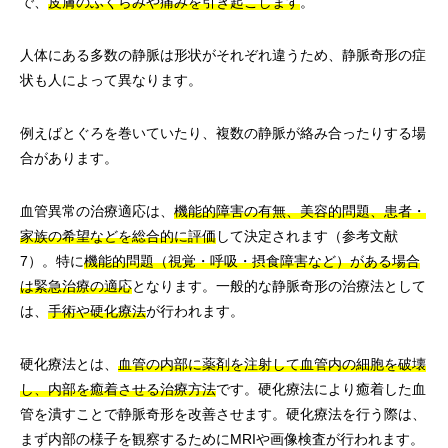
で、
皮膚のふくらみや痛みを引き起こします
。
人体にある多数の静脈は形状がそれぞれ違うため、静脈奇形の症
状も人によって異なります。
例えばとぐろを巻いていたり、複数の静脈が絡み合ったりする場
合があります。
血管異常の治療適応は、
機能的障害の有無、美容的問題、患者・
家族の希望などを総合的に評価
して決定されます（参考文献
7）。特に
機能的問題（視覚・呼吸・摂食障害など）がある場合
は緊急治療の適応
となります。一般的な静脈奇形の治療法として
は、
手術や硬化療法
が行われます。
硬化療法とは、
血管の内部に薬剤を注射して血管内の細胞を破壊
し、内部を癒着させる治療方法
です。硬化療法により癒着した血
管を潰すことで静脈奇形を改善させます。硬化療法を行う際は、
まず内部の様子を観察するためにMRIや画像検査が行われます。