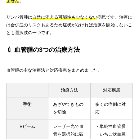
ません
。
リンパ管腫は
自然に消える可能性も少なくない
病気です。治療に
は合併症のリスクもあるため症状がなければ治療を開始しないこ
とも選択肢の一つです。
💉 血管腫の3つの治療方法
血管腫の主な治療法と対応疾患をまとめました。
治療方法
対応疾患
手術
あざやできもの
多くの症例に対
を切除
応
Vビーム
レーザー光で血
・単純性血管腫
管を選択的に破
・いちご状血腫