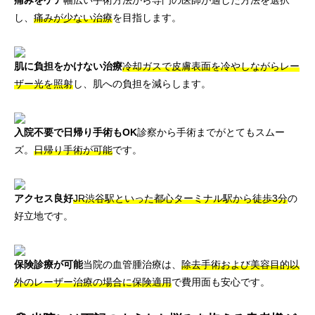
痛みをケア
幅広い手術方法から専門の医師が適した方法を選択
し、
痛みが少ない治療
を目指します。
肌に負担をかけない治療
冷却ガスで皮膚表面を冷やしながらレー
ザー光を照射
し、肌への負担を減らします。
入院不要で日帰り手術もOK
診察から手術までがとてもスムー
ズ。
日帰り手術が可能
です。
アクセス良好
JR渋谷駅といった都心ターミナル駅から徒歩3分
の
好立地です。
保険診療が可能
当院の血管腫治療は、
除去手術および美容目的以
外のレーザー治療の場合に保険適用
で費用面も安心です。