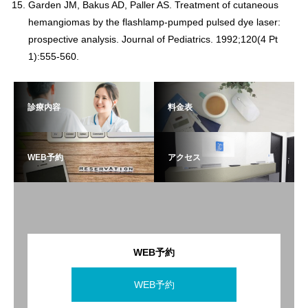
Garden JM, Bakus AD, Paller AS. Treatment of cutaneous
hemangiomas by the flashlamp-pumped pulsed dye laser:
prospective analysis. Journal of Pediatrics. 1992;120(4 Pt
1):555-560.
診療内容
料金表
WEB予約
アクセス
WEB予約
WEB予約