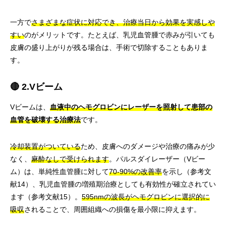
一方で
さまざまな症状に対応でき、治療当日から効果を実感しや
すい
のがメリットです。たとえば、乳児血管腫で赤みが引いても
皮膚の盛り上がりが残る場合は、手術で切除することもありま
す。
🔴 2.Vビーム
Vビームは、
血液中のヘモグロビンにレーザーを照射して患部の
血管を破壊する治療法
です。
冷却装置がついている
ため、皮膚へのダメージや治療の痛みが少
なく、
麻酔なしで受けられます
。パルスダイレーザー（Vビー
ム）は、単純性血管腫に対して
70-90%の改善率
を示し（参考文
献14）、乳児血管腫の増殖期治療としても有効性が確立されてい
ます（参考文献15）。
595nmの波長がヘモグロビンに選択的に
吸収
されることで、周囲組織への損傷を最小限に抑えます。