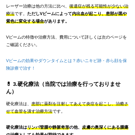
レーザー治療は他の方法に比べ、
後遺症が残る可能性が少ない治
療法
です。
ただしVビームによって
内出血が起こり、患部が黒や
紫色に変化する場合
があります。
Vビームの特徴や治療方法、費用について詳しくは次のページを
ご確認ください。
Vビームの効果やダウンタイムとは？赤いニキビ跡・赤ら顔を保
険診療で治す！
💊 3.硬化療法（当院では治療を行っておりませ
ん）
硬化療法は、
患部に薬剤を注射してあえて炎症を起こし、治癒さ
せて血管を潰す治療方法
です。
硬化療法は
リンパ管腫や静脈奇形
の他、
皮膚の奥深くにある腫瘍
の治療としても効果が期待できます。