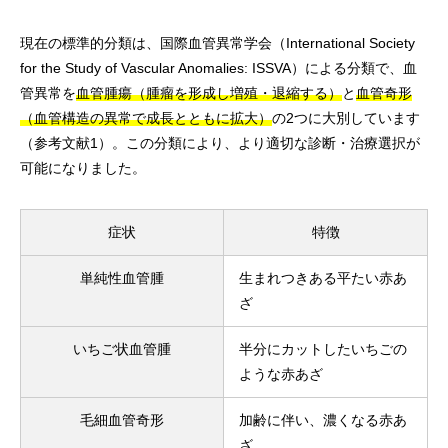
現在の標準的分類は、国際血管異常学会（International Society
for the Study of Vascular Anomalies: ISSVA）による分類で、血
管異常を
血管腫瘍（腫瘤を形成し増殖・退縮する）
と
血管奇形
（血管構造の異常で成長とともに拡大）
の2つに大別しています
（参考文献1）。この分類により、より適切な診断・治療選択が
可能になりました。
症状
特徴
単純性血管腫
生まれつきある平たい赤あ
ざ
いちご状血管腫
半分にカットしたいちごの
ような赤あざ
毛細血管奇形
加齢に伴い、濃くなる赤あ
ざ