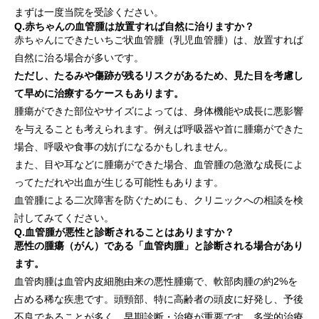
まずは一度当院を受診ください。
Q.赤ちゃんの血管腫は放置すれば自然に治りますか？
赤ちゃんにできたいちご状血管腫（乳児血管腫）は、放置すれば
自然に治る場合が多いです。
ただし、たるみや傷跡が残るリスクがあるため、見た目を考慮し
て早めに治療するケースもあります。
腫瘍ができた部位やサイズによっては、身体機能や成長に悪影響
を与えることも考えられます。例えば呼吸器や首に腫瘍ができた
場合、呼吸や食事の妨げになるかもしれません。
また、目や耳などに腫瘍ができた場合、血管腫の急激な成長によ
ってただれや出血が生じる可能性もあります。
血管腫による二次障害を防ぐためにも、クリニックへの相談を検
討してみてください。
Q.血管腫が悪性と診断されることはありますか？
悪性の腫瘍（がん）である「血管肉腫」と診断される場合があり
ます。
血管肉腫は血管内皮細胞由来の悪性腫瘍で、軟部肉腫の約2%を
占める稀な疾患です。頭頸部、特に高齢者の頭皮に好発し、予後
不良であることが多く、早期診断・治療が重要です。多学的治療