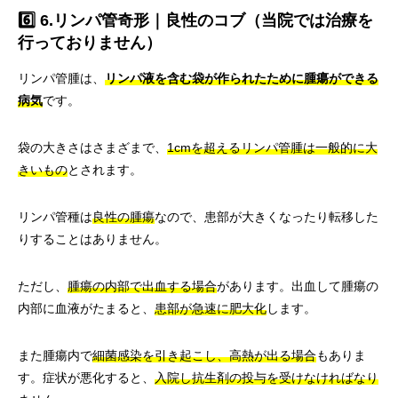
6️⃣ 6.リンパ管奇形｜良性のコブ（当院では治療を
行っておりません）
リンパ管腫は、
リンパ液を含む袋が作られたために腫瘍ができる
病気
です。
袋の大きさはさまざまで、
1cmを超えるリンパ管腫は一般的に大
きいもの
とされます。
リンパ管種は
良性の腫瘍
なので、患部が大きくなったり転移した
りすることはありません。
ただし、
腫瘍の内部で出血する場合
があります。出血して腫瘍の
内部に血液がたまると、
患部が急速に肥大化
します。
また腫瘍内で
細菌感染を引き起こし、高熱が出る場合
もありま
す。症状が悪化すると、
入院し抗生剤の投与を受けなければなり