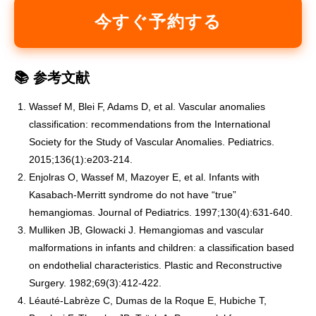
今すぐ予約する
📚 参考文献
Wassef M, Blei F, Adams D, et al. Vascular anomalies
classification: recommendations from the International
Society for the Study of Vascular Anomalies. Pediatrics.
2015;136(1):e203-214.
Enjolras O, Wassef M, Mazoyer E, et al. Infants with
Kasabach-Merritt syndrome do not have “true”
hemangiomas. Journal of Pediatrics. 1997;130(4):631-640.
Mulliken JB, Glowacki J. Hemangiomas and vascular
malformations in infants and children: a classification based
on endothelial characteristics. Plastic and Reconstructive
Surgery. 1982;69(3):412-422.
Léauté-Labrèze C, Dumas de la Roque E, Hubiche T,