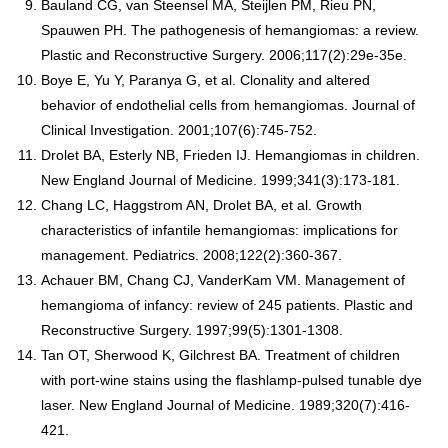
Bauland CG, van Steensel MA, Steijlen PM, Rieu PN,
Spauwen PH. The pathogenesis of hemangiomas: a review.
Plastic and Reconstructive Surgery. 2006;117(2):29e-35e.
Boye E, Yu Y, Paranya G, et al. Clonality and altered
behavior of endothelial cells from hemangiomas. Journal of
Clinical Investigation. 2001;107(6):745-752.
Drolet BA, Esterly NB, Frieden IJ. Hemangiomas in children.
New England Journal of Medicine. 1999;341(3):173-181.
Chang LC, Haggstrom AN, Drolet BA, et al. Growth
characteristics of infantile hemangiomas: implications for
management. Pediatrics. 2008;122(2):360-367.
Achauer BM, Chang CJ, VanderKam VM. Management of
hemangioma of infancy: review of 245 patients. Plastic and
Reconstructive Surgery. 1997;99(5):1301-1308.
Tan OT, Sherwood K, Gilchrest BA. Treatment of children
with port-wine stains using the flashlamp-pulsed tunable dye
laser. New England Journal of Medicine. 1989;320(7):416-
421.