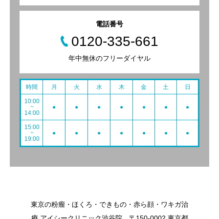
電話番号
0120-335-661
年中無休のフリーダイヤル
時間
月
火
水
木
金
土
日
10:00
~
●
●
●
●
●
●
●
14:00
15:00
~
●
●
●
●
●
●
●
19:00
東京の粉瘤・ほくろ・できもの・赤ら顔・ワキガ治
療 アイシークリニック渋谷院 〒150-0002 東京都