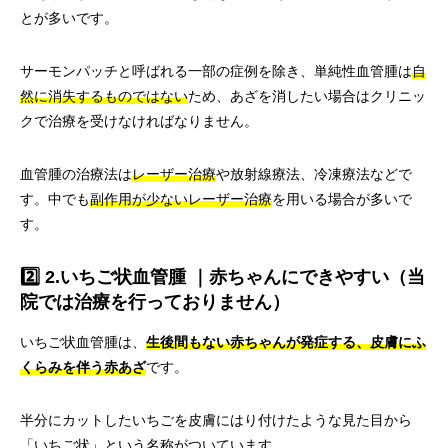
とが多いです。
サーモンパッチと呼ばれる一部の症例を除き、単純性血管腫は
自
然に消失するものではない
ため、あざを消したい場合はクリニッ
クで治療を受けなければなりません。
血管腫の治療法は
レーザー治療
や放射線療法、冷凍療法などで
す。中でも
副作用が少ないレーザー治療
を用いる場合が多いで
す。
2️⃣ 2.いちご状血管腫 ｜赤ちゃんにできやすい（当
院では治療を行っておりません）
いちご状血管腫は、
生後間もない赤ちゃんが発症する、皮膚にふ
くらみを伴う赤あざ
です。
半分にカットしたいちごを皮膚にはり付けたような見た目から
「いちご状」という名称がついています。