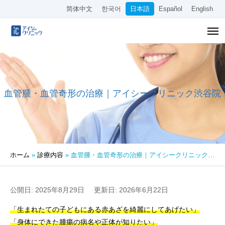
简体中文
한국어
日本語
Español
English
血管腫・血管奇形の治療｜アイシークリニック渋谷院
ホーム
»
診療内容
»
血管腫・血管奇形の治療｜アイシークリニック渋谷院
公開日: 2025年8月29日
更新日: 2026年6月22日
「生まれたての子どもにある赤あざを綺麗にしてあげたい」
「身体にできた腫瘍の病名や正体が知りたい」