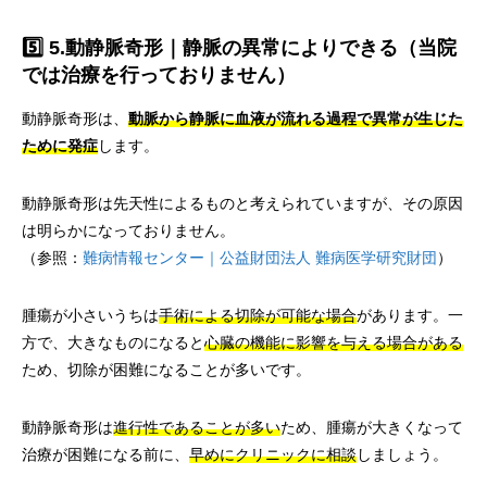
5️⃣ 5.動静脈奇形｜静脈の異常によりできる（当院
では治療を行っておりません）
動静脈奇形は、
動脈から静脈に血液が流れる過程で異常が生じた
ために発症
します。
動静脈奇形は先天性によるものと考えられていますが、その原因
は明らかになっておりません。
（参照：
難病情報センター｜公益財団法人 難病医学研究財団
）
腫瘍が小さいうちは
手術による切除が可能な場合
があります。一
方で、大きなものになると
心臓の機能に影響を与える場合がある
ため、切除が困難になることが多いです。
動静脈奇形は
進行性であることが多い
ため、腫瘍が大きくなって
治療が困難になる前に、
早めにクリニックに相談
しましょう。