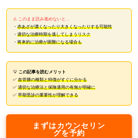
⚠️ このまま読み進めないと…
・
赤あざが濃くなったり大きくなったりする可能性
・
適切な治療時期を逃してしまうリスク
・
将来的に治療が困難になる場合も
💡
この記事を読むメリット
✅
血管腫の種類と特徴がすぐに分かる
✅
適切な治療法と保険適用の有無が明確に
✅
早期受診の重要性が理解できる
まずはカウンセリン
グを予約