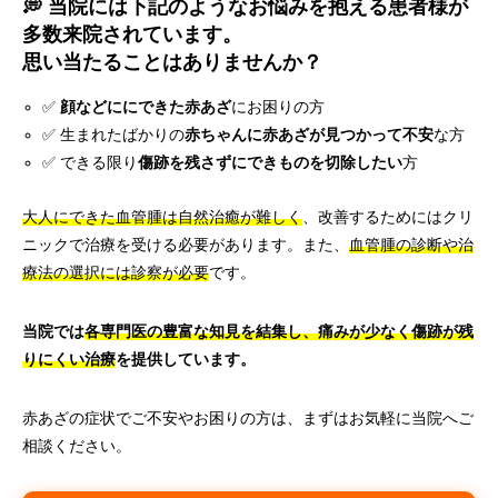
💭 当院には下記のようなお悩みを抱える患者様が
多数来院されています。
思い当たることはありませんか？
✅
顔などににできた赤あざ
にお困りの方
✅ 生まれたばかりの
赤ちゃんに赤あざが見つかって不安
な方
✅ できる限り
傷跡を残さずにできものを切除したい
方
大人にできた血管腫は自然治癒が難しく
、改善するためにはクリ
ニックで治療を受ける必要があります。また、
血管腫の診断や治
療法の選択には診察が必要
です。
当院では
各専門医の豊富な知見を結集し、痛みが少なく傷跡が残
りにくい治療
を提供しています。
赤あざの症状でご不安やお困りの方は、まずはお気軽に当院へご
相談ください。