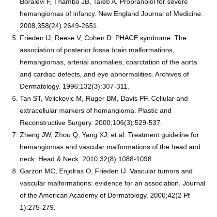
Boralevi F, Thambo JB, Taïeb A. Propranolol for severe
hemangiomas of infancy. New England Journal of Medicine.
2008;358(24):2649-2651.
Frieden IJ, Reese V, Cohen D. PHACE syndrome. The
association of posterior fossa brain malformations,
hemangiomas, arterial anomalies, coarctation of the aorta
and cardiac defects, and eye abnormalities. Archives of
Dermatology. 1996;132(3):307-311.
Tan ST, Velickovic M, Ruger BM, Davis PF. Cellular and
extracellular markers of hemangioma. Plastic and
Reconstructive Surgery. 2000;106(3):529-537.
Zheng JW, Zhou Q, Yang XJ, et al. Treatment guideline for
hemangiomas and vascular malformations of the head and
neck. Head & Neck. 2010;32(8):1088-1098.
Garzon MC, Enjolras O, Frieden IJ. Vascular tumors and
vascular malformations: evidence for an association. Journal
of the American Academy of Dermatology. 2000;42(2 Pt
1):275-279.