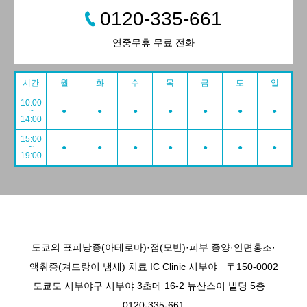
0120-335-661
연중무휴 무료 전화
시간
월
화
수
목
금
토
일
10:00
~
●
●
●
●
●
●
●
14:00
15:00
~
●
●
●
●
●
●
●
19:00
도쿄의 표피낭종(아테로마)·점(모반)·피부 종양·안면홍조·
액취증(겨드랑이 냄새) 치료 IC Clinic 시부야 〒150-0002
도쿄도 시부야구 시부야 3초메 16-2 뉴산스이 빌딩 5층
0120-335-661