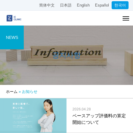
简体中文
日本語
English
Español
한국어
NEWS
공지사항
ホーム
»
お知らせ
2026.04.28
ベースアップ評価料の算定
開始について