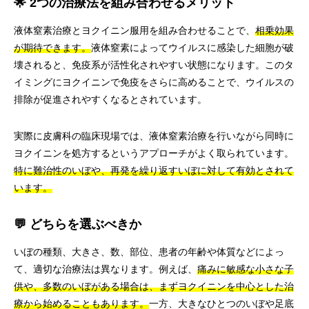
🌟 2つの治療法を組み合わせるメリット
液体窒素治療とヨクイニン服用を組み合わせることで、
相乗効果
が期待できます。
液体窒素によってウイルスに感染した細胞が破
壊されると、免疫系が活性化されやすい状態になります。このタ
イミングにヨクイニンで免疫をさらに高めることで、ウイルスの
排除が促進されやすくなるとされています。
実際に皮膚科の臨床現場では、液体窒素治療を行いながら同時に
ヨクイニンを処方するというアプローチがよく取られています。
特に難治性のいぼや、再発を繰り返すいぼに対して有効とされて
います。
💬 どちらを選ぶべきか
いぼの種類、大きさ、数、部位、患者の年齢や体質などによっ
て、適切な治療法は異なります。例えば、
痛みに敏感な小さな子
供や、多数のいぼがある場合は、まずヨクイニンを中心とした治
療から始めることもあります。
一方、大きなひとつのいぼや足底