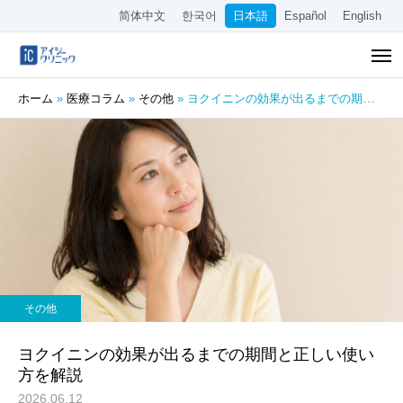
简体中文
한국어
日本語
Español
English
ホーム
»
医療コラム
»
その他
»
ヨクイニンの効果が出るまでの期間と正しい使い方を解説
その他
ヨクイニンの効果が出るまでの期間と正しい使い
方を解説
2026.06.12