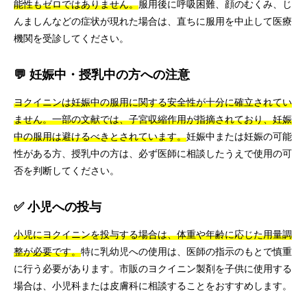
能性もゼロではありません。
服用後に呼吸困難、顔のむくみ、じ
んましんなどの症状が現れた場合は、直ちに服用を中止して医療
機関を受診してください。
💬 妊娠中・授乳中の方への注意
ヨクイニンは妊娠中の服用に関する安全性が十分に確立されてい
ません。一部の文献では、子宮収縮作用が指摘されており、妊娠
中の服用は避けるべきとされています。
妊娠中または妊娠の可能
性がある方、授乳中の方は、必ず医師に相談したうえで使用の可
否を判断してください。
✅ 小児への投与
小児にヨクイニンを投与する場合は、体重や年齢に応じた用量調
整が必要です。
特に乳幼児への使用は、医師の指示のもとで慎重
に行う必要があります。市販のヨクイニン製剤を子供に使用する
場合は、小児科または皮膚科に相談することをおすすめします。