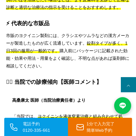
診断と適切な治療法の指示を受けることをおすすめします。
⚡ 代表的な市販品
市販のヨクイニン製剤には、クラシエやツムラなどの漢方メーカ
ーが製造したものが広く流通しています。
錠剤タイプが多く、1
日3回の服用が一般的です。
購入前にパッケージに記載された効
能・効果や用法・用量をよく確認し、不明な点があれば薬剤師に
相談してください。
👨‍⚕️ 当院での診療傾向【医師コメント】
高桑康太 医師（当院治療責任者）より
「当院では、
ヨクイニンを液体窒素治療と組み合わせて処
電話予約
1分で入力完了
方するケースが多く、単独服用と比較してより早期に改善
0120-335-661
簡単Web予約
が見られる患者様が多い
印象です。効果が出るまでに2〜3