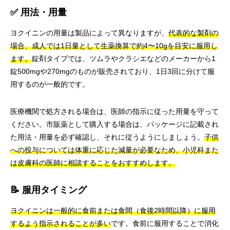
✅ 用法・用量
ヨクイニンの用量は製品によって異なりますが、
代表的な製剤の
場合、成人では1日量として生薬換算で約4〜10gを目安に服用し
ます。
錠剤タイプでは、ツムラやクラシエなどのメーカーから1
錠500mgや270mgのものが販売されており、1日3回に分けて服
用するのが一般的です。
医療機関で処方される場合は、医師の指示に従った用量を守って
ください。市販薬として購入する場合は、パッケージに記載され
た用法・用量を必ず確認し、それに従うようにしましょう。
子供
への投与については体重に応じた減量が必要なため、小児科また
は皮膚科の医師に相談することをおすすめします。
📝 服用タイミング
ヨクイニンは一般的に食前または食間（食後2時間以降）に服用
するよう指示されることが多い
です。食前に服用することで消化