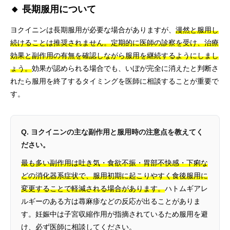
🔸 長期服用について
ヨクイニンは長期服用が必要な場合がありますが、
漫然と服用し
続けることは推奨されません。定期的に医師の診察を受け、治療
効果と副作用の有無を確認しながら服用を継続するようにしまし
ょう。
効果が認められる場合でも、いぼが完全に消えたと判断さ
れたら服用を終了するタイミングを医師に相談することが重要で
す。
Q. ヨクイニンの主な副作用と服用時の注意点を教えてく
ださい。
最も多い副作用は吐き気・食欲不振・胃部不快感・下痢な
どの消化器系症状で、服用初期に起こりやすく食後服用に
変更することで軽減される場合があります。
ハトムギアレ
ルギーのある方は蕁麻疹などの反応が出ることがありま
す。妊娠中は子宮収縮作用が指摘されているため服用を避
け、必ず医師に相談してください。