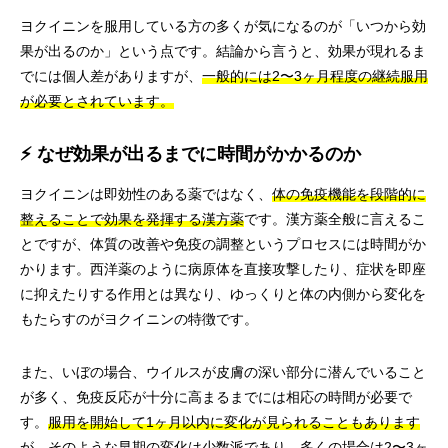
ヨクイニンを服用している方の多くが気になるのが「いつから効
果が出るのか」という点です。結論から言うと、効果が現れるま
でには個人差がありますが、
一般的には2〜3ヶ月程度の継続服用
が必要とされています。
⚡ なぜ効果が出るまでに時間がかかるのか
ヨクイニンは即効性のある薬ではなく、
体の免疫機能を段階的に
整えることで効果を発揮する漢方薬
です。漢方薬全般に言えるこ
とですが、体質の改善や免疫の調整というプロセスには時間がか
かります。西洋薬のように病原体を直接攻撃したり、症状を即座
に抑えたりする作用とは異なり、ゆっくりと体の内側から変化を
もたらすのがヨクイニンの特徴です。
また、いぼの場合、ウイルスが皮膚の深い部分に潜んでいること
が多く、免疫反応が十分に高まるまでには相応の時間が必要で
す。
服用を開始して1ヶ月以内に変化が見られることもあります
が、そのような早期の変化は少数派であり、多くの場合は2〜3ヶ