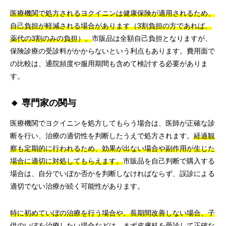
医療機関で処方されるヨクイニンは健康保険が適用されるため、
自己負担が軽減される場合があります（3割負担の方であれば、
薬代の3割のみの負担）。
市販品は全額自己負担となりますが、
保険診療の受診料がかからないという利点もあります。費用面で
の比較は、通院頻度や服用期間も含めて検討する必要がありま
す。
🔸 専門家の関与
医療機関でヨクイニンを処方してもらう場合は、医師が正確な診
断を行い、治療の適切性を判断したうえで処方されます。
経過観
察も定期的に行われるため、効果が出ない場合や副作用が生じた
場合に適切に対処してもらえます。
市販品を自己判断で購入する
場合は、自分でいぼか否かを判断しなければならず、誤診による
適切でない治療が続く可能性があります。
特に初めていぼの治療を行う場合や、長期間改善しない場合、子
供のいぼを治療したい場合などは、まず皮膚科を受診して正確な