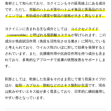
食材として知られており、ヨクイニンもその延長線上にある成分
です。ただし、
市販のハトムギ茶やハトムギ食品と医薬品のヨク
イニンでは、有効成分の濃度や製品の規格が大きく異なります。
ヨクイニンに含まれる主な成分としては、
コイクセノライド
（coixenolide）と呼ばれる脂肪酸エステル
が挙げられます。この
成分が免疫賦活作用（免疫を活性化させる働き）に関与している
と考えられており、ウイルス性のいぼに対して効果を発揮すると
されています。また、抗腫瘍作用や抗炎症作用を持つ成分も含ま
れており、多角的なアプローチで皮膚の状態改善をサポートしま
す。
剤形としては、乾燥した生薬をそのまま煎じて使う煎薬タイプの
ほか、
錠剤・カプセル・顆粒などのエキス製剤が主流
です。現在
は飲みやすいエキス錠が多く普及しており、日常的に継続服用し
やすい形となっています。