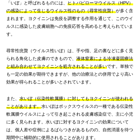
「いぼ」と呼ばれるものには、
ヒトパピローマウイルス（HPV）
の感染によって生じるウイルス性のもの（尋常性疣贅）
が多く含
まれます。ヨクイニンは免疫を調整する作用を通じて、このウイ
ルスに感染した皮膚細胞への免疫応答を高めると考えられていま
す。
尋常性疣贅（ウイルス性いぼ）は、手や指、足の裏などに多く見
られる角化した皮膚のできもので、
液体窒素による冷凍凝固療法
と組み合わせてヨクイニンを処方されることが多い
です。単独で
も一定の効果が期待できますが、他の治療法との併用でより高い
効果が得られることが多いとされています。
また、
水いぼ（伝染性軟属腫）に対してもヨクイニンが使われる
ことがあります。
水いぼはポックスウイルスの一種である伝染性
軟属腫ウイルスによって引き起こされる皮膚感染症で、主に小児
に多く見られます。水いぼに対するヨクイニンの効果について
は、個人差や症例によるばらつきがあるものの、自然消退を待つ
期間中に補助的に使用されることがあります。