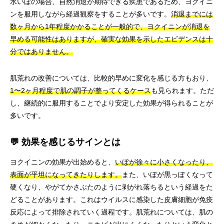
水いぼの場合、自然消退が期待できる疾患であるため、ヨクイニ
ンを服用しながら経過観察をすることが多いです。
消退までには
数ヶ月から1年程度かかることが一般的で、ヨクイニンが消退を
早める可能性はありますが、確実な効果を示したエビデンスは十
分ではありません。
肌荒れの改善については、比較的早めに変化を感じる方もおり、
1〜2ヶ月程度で肌の調子が整ってくるケース
も見られます。ただ
し、継続的に服用することでより安定した効果が得られることが
多いです。
💬 効果を感じるサインとは
ヨクイニンの効果が出始めると、
いぼが徐々に小さくなったり、
表面が平坦になってきたりします。
また、いぼが黒っぽくなって
硬くなり、やがてかさぶたのように剥がれ落ちるという経過をた
どることがあります。これはウイルスに感染した皮膚細胞が免疫
反応によって排除されていく過程です。肌荒れについては、肌の