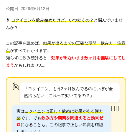
公開日: 2026年6月12日
💊
ヨクイニンを飲み始めたけど、いつ効くの？
と悩んでいませ
んか？
この記事を読めば、
効果が出るまでの正確な期間・飲み方・注意
点
がすべてわかります。
知らずに飲み続けると、
効果が出ないまま数ヶ月を無駄にしてし
まう
かもしれません。
🙋
「ヨクイニン、もう2ヶ月飲んでるのにいぼが全
然治らない…これって効いてるの？」
👨‍⚕️
実は
ヨクイニンは正しく飲めば効果がある漢方
薬
です。でも
飲み方や期間を間違えると効果ゼ
ロ
になることも。この記事で正しい知識を確認
しましょう！