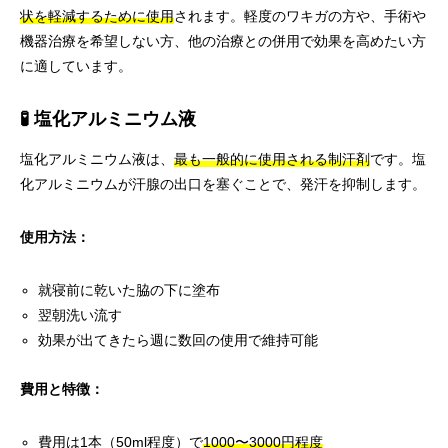
状を軽減するために使用
されます。軽度のワキガの方や、手術や
機器治療を希望しない方、他の治療との併用で効果を高めたい方
に適しています。
🧪 塩化アルミニウム液
塩化アルミニウム液は、
最も一般的に使用される制汗剤
です。塩
化アルミニウムが汗腺の出口を塞ぐことで、発汗を抑制します。
使用方法：
就寝前に乾いた脇の下に塗布
翌朝洗い流す
効果が出てきたら週に数回の使用で維持可能
費用と特徴：
費用は1本（50ml程度）で
1000〜3000円程度