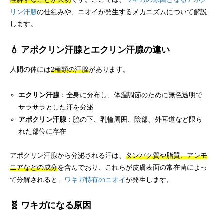
リン汗腺
の仕組みや、ニオイが発生するメカニズムについて解説
します。
💧 アポクリン汗腺とエクリン汗腺の違い
人間の体には
2種類の汗腺
があります。
エクリン汗腺
：全身に分布し、体温調節のために無色透明で
サラサラとした汗を分泌
アポクリン汗腺
：脇の下、乳輪周囲、陰部、外耳道など限ら
れた部位に存在
アポクリン汗腺から分泌される汗は、
タンパク質や脂質、アンモ
ニアなどの成分
を含んでおり、これらが皮膚表面の常在菌によっ
て分解されると、
ワキガ特有のニオイ
が発生します。
🧬 ワキガになる原因