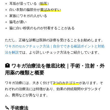
耳垢が湿っている（
飴耳
）
白い衣類の脇部分が
黄ばみやすい
家族にワキガの人がいる
脇毛が濃い
脇に白い粉状のものが付着することがある
ただし、正確な診断は医師の診察を受けることをお勧めします。
ワキガのセルフチェック方法｜自分でできる確認ポイントと対処
法を解説
では、より詳しいチェック方法をご紹介しています。
🏥 ワキガ治療法を徹底比較｜手術・注射・外
用薬の種類と概要
ワキガ治療には、大きく分けて
3つのカテゴリー
があります。そ
れぞれの治療法には特徴があり、効果の持続期間やダウンタイ
ム、費用などが異なります。
🔪 手術療法