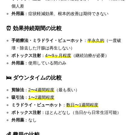
個人差
外用薬
：症状軽減効果、根本的改善は期待できない
⏰ 効果持続期間の比較
手術療法・ミラドライ・ビューホット
：
半永久的
（一度破
壊・除去した汗腺は再生しない）
ボトックス注射
：
4〜9ヶ月程度
（継続治療が必要）
外用薬
：使用している間のみ
🛌 ダウンタイムの比較
剪除法
：
2〜4週間程度
（最も長い）
吸引法
：
1〜2週間程度
ミラドライ・ビューホット
：
数日〜1週間程度
ボトックス注射
：ほとんどなし（当日から日常生活可能）
外用薬
：なし
💰 費用の比較