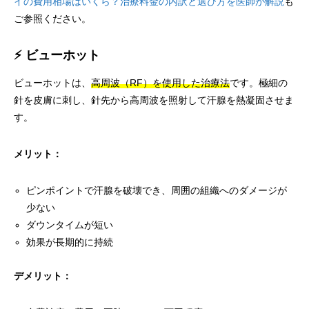
イの費用相場はいくら？治療料金の内訳と選び方を医師が解説
も
ご参照ください。
⚡ ビューホット
ビューホットは、
高周波（RF）を使用した治療法
です。極細の
針を皮膚に刺し、針先から高周波を照射して汗腺を熱凝固させま
す。
メリット：
ピンポイントで汗腺を破壊でき、周囲の組織へのダメージが
少ない
ダウンタイムが短い
効果が長期的に持続
デメリット：