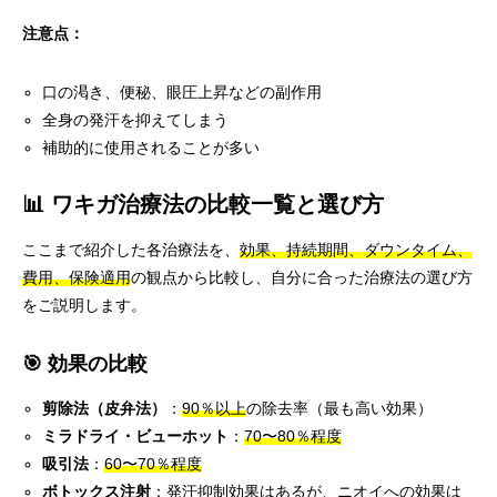
注意点：
口の渇き、便秘、眼圧上昇などの副作用
全身の発汗を抑えてしまう
補助的に使用されることが多い
📊 ワキガ治療法の比較一覧と選び方
ここまで紹介した各治療法を、
効果、持続期間、ダウンタイム、
費用、保険適用
の観点から比較し、自分に合った治療法の選び方
をご説明します。
🎯 効果の比較
剪除法（皮弁法）
：
90％以上
の除去率（最も高い効果）
ミラドライ・ビューホット
：
70〜80％程度
吸引法
：
60〜70％程度
ボトックス注射
：発汗抑制効果はあるが、ニオイへの効果は