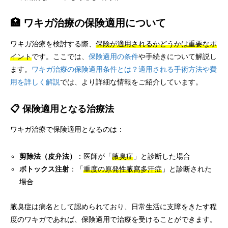
🏥 ワキガ治療の保険適用について
ワキガ治療を検討する際、
保険が適用されるかどうかは重要なポ
イント
です。ここでは、
保険適用の条件
や手続きについて解説し
ます。
ワキガ治療の保険適用条件とは？適用される手術方法や費
用を詳しく解説
では、より詳細な情報をご紹介しています。
📋 保険適用となる治療法
ワキガ治療で保険適用となるのは：
剪除法（皮弁法）
：医師が「
腋臭症
」と診断した場合
ボトックス注射
：「
重度の原発性腋窩多汗症
」と診断された
場合
腋臭症は病名として認められており、日常生活に支障をきたす程
度のワキガであれば、保険適用で治療を受けることができます。