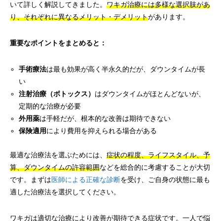
いて詳しく解説してきました。
ワキガ治療には多様な選択肢があ
り、それぞれに異なるメリット・デメリット
があります。
重要なポイントをまとめると：
手術療法
は最も効果が高く半永久的だが、ダウンタイムが長
い
注射治療（ボトックス）
はダウンタイムがほとんどないが、
定期的な治療が必要
外用薬
は手軽だが、根本的な改善は期待できない
保険適用
により費用を抑えられる場合がある
最適な治療法を選ぶためには、
症状の程度、ライフスタイル、予
算、ダウンタイムの許容範囲
などを総合的に考慮することが大切
です。まずは
医師による正確な診断
を受け、ご自身の状態に最も
適した治療法を選択してください。
ワキガは適切な治療により改善が期待できる症状です。一人で悩