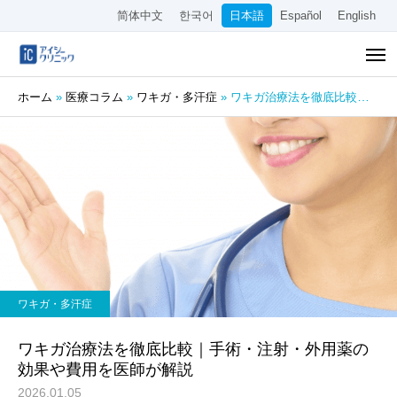
简体中文
한국어
日本語
Español
English
ホーム
»
医療コラム
»
ワキガ・多汗症
»
ワキガ治療法を徹底比較｜手術・注射・外用薬の効果や費用を医師が解説
ワキガ・多汗症
ワキガ治療法を徹底比較｜手術・注射・外用薬の
効果や費用を医師が解説
2026.01.05