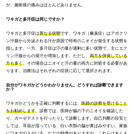
が、施術後の痛みはほとんどありません。
ワキガと多汗症は同じですか？
ワキガと多汗症は
異なる状態
です。ワキガ（腋臭症）はアポクリ
ン汗腺から分泌される汗が原因で特有のニオイが発生する状態を
指します。一方、多汗症は汗の量が過剰に多い状態で、主にエク
リン汗腺からの発汗が増加します。ただし、
両方を併発している
方も多く
、その場合はニオイと汗の量の両方に対処する必要があ
ります。治療法はそれぞれの症状に応じて選択されます。
自分がワキガかどうかわかりません。どうすれば診断できます
か？
ワキガかどうかを正確に判断するには、
医師の診察を受けること
をお勧めします
。診察では、医師が脇の下のニオイを確認した
り、ガーゼテストを行ったりして診断します。自己判断の目安と
しては、耳垢が湿っている、白い衣類の脇が黄ばみやすい、家族
にワキガの人がいる、などの特徴がありますが、これらはあくま