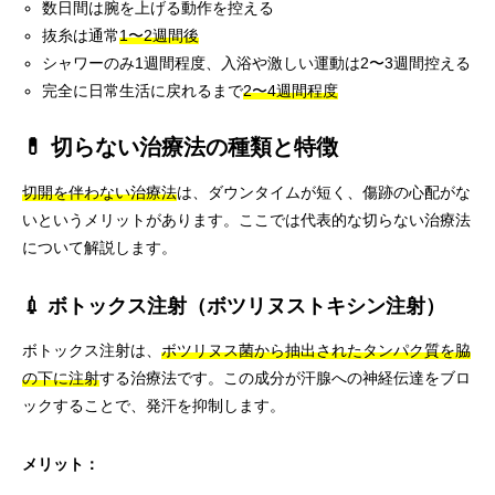
数日間は腕を上げる動作を控える
抜糸は通常
1〜2週間後
シャワーのみ1週間程度、入浴や激しい運動は2〜3週間控える
完全に日常生活に戻れるまで
2〜4週間程度
💊 切らない治療法の種類と特徴
切開を伴わない治療法
は、ダウンタイムが短く、傷跡の心配がな
いというメリットがあります。ここでは代表的な切らない治療法
について解説します。
💉 ボトックス注射（ボツリヌストキシン注射）
ボトックス注射は、
ボツリヌス菌から抽出されたタンパク質を脇
の下に注射
する治療法です。この成分が汗腺への神経伝達をブロ
ックすることで、発汗を抑制します。
メリット：