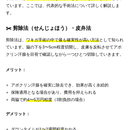
ています。ここでは、代表的な手術法について詳しく解説しま
す。
✂️ 剪除法（せんじょほう）・皮弁法
剪除法は、
ワキガ手術の中で最も確実性が高い方法
として知られ
ています。脇の下を3〜5cm程度切開し、皮膚を反転させてアポ
クリン汗腺を目視で確認しながら一つひとつ切除していきます。
メリット：
アポクリン汗腺を確実に除去でき、効果が高く永続的
保険適用となる場合があり、費用を抑えられる
両脇で約
4〜5万円程度
（3割負担の場合）
デメリット：
ダウンタイムが
1〜2週間程度
かかる