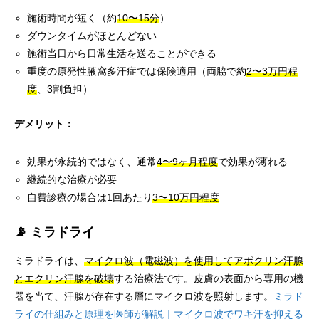
施術時間が短く（約
10〜15分
）
ダウンタイムがほとんどない
施術当日から日常生活を送ることができる
重度の原発性腋窩多汗症では保険適用（両脇で約
2〜3万円程
度
、3割負担）
デメリット：
効果が永続的ではなく、通常
4〜9ヶ月程度
で効果が薄れる
継続的な治療が必要
自費診療の場合は1回あたり
3〜10万円程度
📡 ミラドライ
ミラドライは、
マイクロ波（電磁波）を使用してアポクリン汗腺
とエクリン汗腺を破壊
する治療法です。皮膚の表面から専用の機
器を当て、汗腺が存在する層にマイクロ波を照射します。
ミラド
ライの仕組みと原理を医師が解説｜マイクロ波でワキ汗を抑える