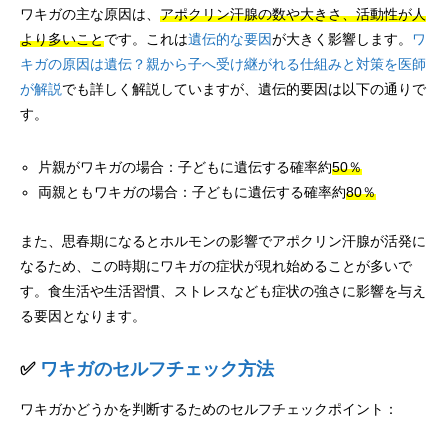
ワキガの主な原因は、
アポクリン汗腺の数や大きさ、活動性が人
より多いこと
です。これは
遺伝的な要因
が大きく影響します。
ワ
キガの原因は遺伝？親から子へ受け継がれる仕組みと対策を医師
が解説
でも詳しく解説していますが、遺伝的要因は以下の通りで
す。
片親がワキガの場合：子どもに遺伝する確率約
50％
両親ともワキガの場合：子どもに遺伝する確率約
80％
また、思春期になるとホルモンの影響でアポクリン汗腺が活発に
なるため、この時期にワキガの症状が現れ始めることが多いで
す。食生活や生活習慣、ストレスなども症状の強さに影響を与え
る要因となります。
✅
ワキガのセルフチェック方法
ワキガかどうかを判断するためのセルフチェックポイント：