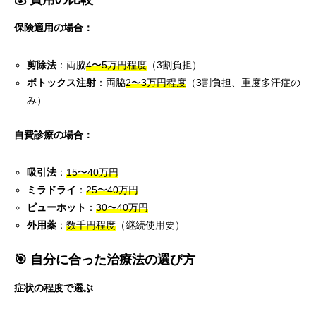
保険適用の場合：
剪除法
：両脇
4〜5万円程度
（3割負担）
ボトックス注射
：両脇
2〜3万円程度
（3割負担、重度多汗症の
み）
自費診療の場合：
吸引法
：
15〜40万円
ミラドライ
：
25〜40万円
ビューホット
：
30〜40万円
外用薬
：
数千円程度
（継続使用要）
🎯 自分に合った治療法の選び方
症状の程度で選ぶ