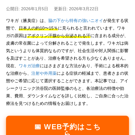
公開日: 2026年1月5日
更新日: 2026年3月22日
ワキガ（腋臭症）は、
脇の下から特有の強いニオイ
が発生する状
態で、
日本人の約10〜15％
に見られると言われています。ワキ
ガの原因は
アポクリン汗腺から分泌される汗
に含まれる成分が、
皮膚の常在菌によって分解されることで発生します。ワキガは病
気というよりも体質的なものですが、社会生活や対人関係に影響
を及ぼすことがあり、治療を希望される方も少なくありません。
現在、
ワキガ治療
にはさまざまな方法があり、手術による根本的
な治療から、
注射や外用薬
による症状の軽減まで、患者さまの状
態やご希望に応じて選択することができます。本記事では、アイ
シークリニック渋谷院の医師監修のもと、各治療法の特徴や効
果、費用、ダウンタイムなどを詳しく比較し、ご自身に合った治
療法を見つけるための情報をお届けします。
📅 WEB予約はこち
ら