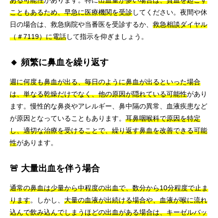
ある可能性
があります。特に
出血量が多い場合は、貧血を起こす
こともあるため、早急に医療機関を受診
してください。夜間や休
日の場合は、救急病院や当番医を受診するか、
救急相談ダイヤル
（＃7119）に電話
して指示を仰ぎましょう。
🔸 頻繁に鼻血を繰り返す
週に何度も鼻血が出る、毎日のように鼻血が出るといった場合
は、単なる乾燥だけでなく、他の原因が隠れている可能性
があり
ます。慢性的な鼻炎やアレルギー、鼻中隔の異常、血液疾患など
が原因となっていることもあります。
耳鼻咽喉科で原因を特定
し、適切な治療を受けることで、繰り返す鼻血を改善できる可能
性
があります。
🚨 大量出血を伴う場合
通常の鼻血は少量から中程度の出血で、数分から10分程度で止ま
ります
。しかし、
大量の血液が出続ける場合や、血液が喉に流れ
込んで飲み込んでしまうほどの出血がある場合は、キーゼルバッ