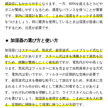
感染症にもかかりやすく
なります。一方、60%を超えるとカビや
ダニが繁殖しやすくなるため、適度なバランスを保つことが重要
です。
室内に湿度計を置いて、こまめに湿度をチェックする習慣
をつけましょう。特に暖房を使用しているときは湿度が急速に低
下するため、注意が必要です。
🔸 加湿器の選び方と使い方
加湿器には
スチーム式、気化式、超音波式、ハイブリッド式など
様々なタイプ
があります。
スチーム式は水を沸騰させて蒸気を出
すため、雑菌が繁殖しにくく衛生的
ですが、電気代がやや高くな
ります。気化式はフィルターに水を含ませて自然蒸発させる方式
で、電気代は安いですが、フィルターの定期的な交換が必要で
す。超音波式は水を微細な粒子にして放出するため、水道水に含
まれるミネラル分が白い粉として家具に付着することがありま
す。それぞれの特徴を理解した上で、ライフスタイルに合ったも
のを選びましょう。
加湿器を使用する際は、こまめに水を入れ替
え、定期的に掃除をして清潔に保つことが大切
です。