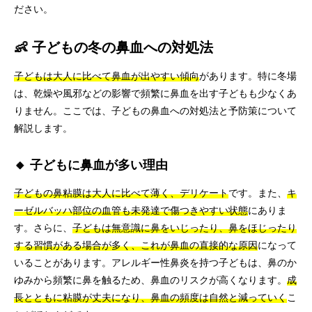
ださい。
👶 子どもの冬の鼻血への対処法
子どもは大人に比べて鼻血が出やすい傾向
があります。特に冬場
は、乾燥や風邪などの影響で頻繁に鼻血を出す子どもも少なくあ
りません。ここでは、子どもの鼻血への対処法と予防策について
解説します。
🔸 子どもに鼻血が多い理由
子どもの鼻粘膜は大人に比べて薄く、デリケート
です。また、
キ
ーゼルバッハ部位の血管も未発達で傷つきやすい状態
にありま
す。さらに、
子どもは無意識に鼻をいじったり、鼻をほじったり
する習慣がある場合が多く、これが鼻血の直接的な原因
になって
いることがあります。アレルギー性鼻炎を持つ子どもは、鼻のか
ゆみから頻繁に鼻を触るため、鼻血のリスクが高くなります。
成
長とともに粘膜が丈夫になり、鼻血の頻度は自然と減っていく
こ