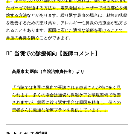
す
。
キーゼルバッハ部位からの出血であれば、薬剤を染み込ませ
たガーゼで圧迫する方法や、電気凝固やレーザーで出血部位を焼
灼する方法
などがあります。繰り返す鼻血の場合は、粘膜の状態
を改善するための塗り薬や、アレルギー性鼻炎の治療薬が処方さ
れることもあります。
原因に応じた適切な治療を受けることで、
鼻血の再発を防ぐ
ことができます。
👨‍⚕️ 当院での診療傾向【医師コメント】
高桑康太 医師（当院治療責任者）より
「当院では冬季に鼻血で受診される患者さんが特に多く見
られます。多くの場合は適切な保湿ケアと環境整備で改善
されますが、頻回に繰り返す場合は原因を精査し、個々の
患者さんに最適な治療プランを提供しています。」