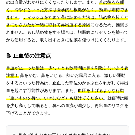
の出血量がわかりにくくなったりします。また、
首の後ろを叩
く、冷やすといった方法は医学的な根拠がなく、効果は期待でき
ません
。
ティッシュを丸めて鼻に詰める方法は、詰め物を抜くと
きにかさぶたが一緒に取れて再出血する原因
になるため、推奨さ
れません。もし詰め物をする場合は、脱脂綿にワセリンを塗って
から使用すると、取り出すときに粘膜を傷つけにくくなります。
📝 止血後の注意点
鼻血が止まった後は、少なくとも数時間は鼻を刺激しないよう要
注意！
鼻をかむ、鼻をいじる、熱いお風呂に入る、激しい運動
をするといった行為は、止血した部位のかさぶたを剥がして再出
血を起こす可能性があります。また、
血圧を上げるような行動
（重いものを持つ、いきむなど）も避けてください
。就寝時は頭
を少し高くして眠ると、鼻への血流が減少し、再出血のリスクを
下げることができます。