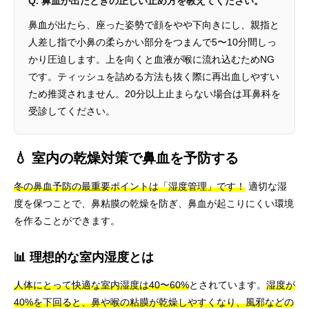
Q. 鼻血が出たときの正しい止め方を教えてください。
鼻血が出たら、座った姿勢で顔をやや下向きにし、親指と
人差し指で小鼻の柔らかい部分をつまんで5〜10分間しっ
かり圧迫します。上を向くと血液が喉に流れ込むためNG
です。ティッシュを詰める方法も抜く際に再出血しやすい
ため推奨されません。20分以上止まらない場合は耳鼻科を
受診してください。
💧 室内の乾燥対策で鼻血を予防する
冬の鼻血予防の最重要ポイントは「湿度管理」です！
適切な湿
度を保つことで、鼻粘膜の乾燥を防ぎ、鼻血が起こりにくい環境
を作ることができます。
📊 理想的な室内湿度とは
人体にとって快適な室内湿度は40〜60%
とされています。
湿度が
40%を下回ると、鼻や喉の粘膜が乾燥しやすくなり、風邪などの