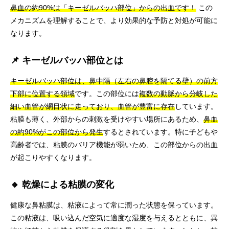
鼻血の約90%は「キーゼルバッハ部位」からの出血です！
この
メカニズムを理解することで、より効果的な予防と対処が可能に
なります。
📌 キーゼルバッハ部位とは
キーゼルバッハ部位は、鼻中隔（左右の鼻腔を隔てる壁）の前方
下部に位置する領域
です。この部位には
複数の動脈から分岐した
細い血管が網目状に走っており、血管が豊富に存在
しています。
粘膜も薄く、外部からの刺激を受けやすい場所にあるため、
鼻血
の約90%がこの部位から発生
するとされています。特に子どもや
高齢者では、粘膜のバリア機能が弱いため、この部位からの出血
が起こりやすくなります。
🔸 乾燥による粘膜の変化
健康な鼻粘膜は、粘液によって常に潤った状態を保っています。
この粘液は、吸い込んだ空気に適度な湿度を与えるとともに、異