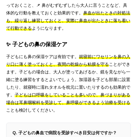
っておくこと、📌 鼻がむずむずしたら大人に言うことなど、具
体的な行動を教えておくと効果的です。
鼻血が出たときの対処法
も、繰り返し練習しておくと、実際に鼻血が出たときに落ち着い
て行動できる
ようになります。
✨ 子どもの鼻の保湿ケア
子どもにも鼻の保湿ケアは有効です。
就寝前にワセリンを鼻の入
り口に薄く塗っておくと、夜間の乾燥から粘膜を守る
ことができ
ます。子どもの場合は、大人が塗ってあげるか、鏡を見ながら一
緒に塗る練習をするとよいでしょう。加湿器を子ども部屋に設置
したり、就寝時に濡れタオルを枕元に置いたりするのも効果的で
す。
子どもは口呼吸をしていることも多いので、鼻づまりがある
場合は耳鼻咽喉科を受診して、鼻呼吸ができるよう治療を受ける
ことも検討してください。
Q. 子どもの鼻血で病院を受診すべき目安は何ですか？