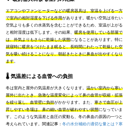
エアコンやファンヒーターなどの暖房器具は、室温を上げる一方
で室内の相対湿度を下げる作用
があります。暖かい空気は冷たい
空気よりも多くの水蒸気を含むことができるため、室温が上がる
と相対湿度は低下します。その結果、
暖房を使用している部屋で
は、外気よりもさらに乾燥した状態
になることがあります。特に
就寝時に暖房をつけたまま眠ると、長時間にわたって乾燥した空
気を吸い続けることになり、朝起きたときに鼻血が出やすくなり
ます
。
🌡️ 気温差による血管への負担
冬は室内と屋外の気温差が大きくなります。
温かい室内から寒い
屋外に出たとき、急激な温度変化によって鼻の血管が収縮・拡張
を繰り返し、血管壁に負担
がかかります。また、
寒さで血圧が上
昇しやすい冬場は、鼻の細い血管が破れやすい状態
になっていま
す。このような気温差と血圧の変動も、冬の鼻血の原因の一つと
考えられています。関連記事：
冬の水分補給の適切な量とは？寒