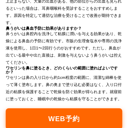
上止まらない、大量の出血がある、他の部位からの出血も見られ
るといった場合は、耳鼻咽喉科を受診することをおすすめしま
す。原因を特定して適切な治療を受けることで改善が期待できま
す。
鼻うがいは鼻血予防に効果がありますか？
鼻うがいは鼻腔内を洗浄して粘膜に潤いを与える効果があり、乾
燥による鼻血の予防に有効です。市販の生理食塩水や専用の洗浄
液を使用し、1日1〜2回行うのがおすすめです。ただし、鼻血が
出ている最中や出た直後は、刺激を与えないよう鼻うがいは控え
てください。
ワセリンを鼻に塗るとき、どのくらいの範囲に塗ればよいです
か？
ワセリンは鼻の入り口から約1cm程度の範囲に、清潔な綿棒を使
って薄く塗布します。鼻の奥まで塗り込む必要はなく、入り口付
近の粘膜を保護することで乾燥を防ぐ効果が得られます。就寝前
に塗っておくと、睡眠中の乾燥から粘膜を守ることができます。
WEB予約