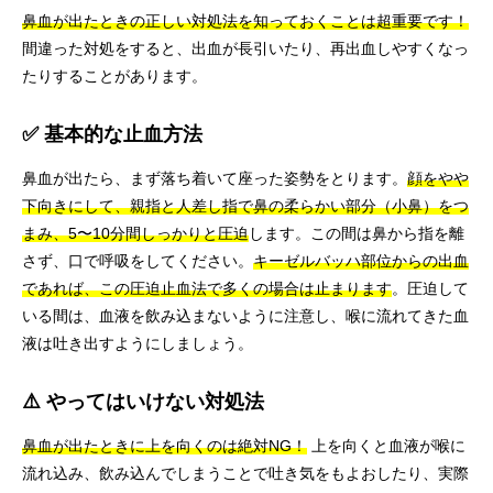
鼻血が出たときの正しい対処法を知っておくことは超重要です！
間違った対処をすると、出血が長引いたり、再出血しやすくなっ
たりすることがあります。
✅ 基本的な止血方法
鼻血が出たら、まず落ち着いて座った姿勢をとります。
顔をやや
下向きにして、親指と人差し指で鼻の柔らかい部分（小鼻）をつ
まみ、5〜10分間しっかりと圧迫
します。この間は鼻から指を離
さず、口で呼吸をしてください。
キーゼルバッハ部位からの出血
であれば、この圧迫止血法で多くの場合は止まります
。圧迫して
いる間は、血液を飲み込まないように注意し、喉に流れてきた血
液は吐き出すようにしましょう。
⚠️ やってはいけない対処法
鼻血が出たときに上を向くのは絶対NG！
上を向くと血液が喉に
流れ込み、飲み込んでしまうことで吐き気をもよおしたり、実際