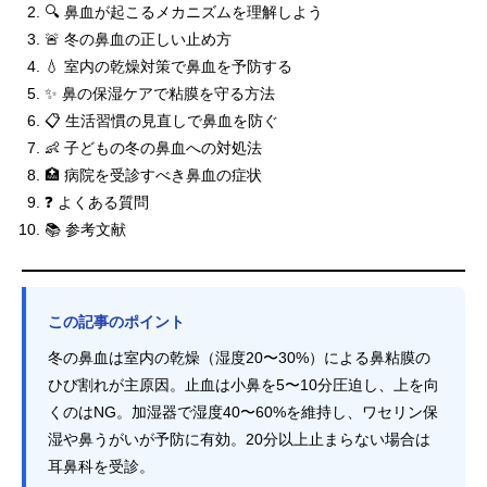
🔍 鼻血が起こるメカニズムを理解しよう
🚨 冬の鼻血の正しい止め方
💧 室内の乾燥対策で鼻血を予防する
✨ 鼻の保湿ケアで粘膜を守る方法
📋 生活習慣の見直しで鼻血を防ぐ
👶 子どもの冬の鼻血への対処法
🏥 病院を受診すべき鼻血の症状
❓ よくある質問
📚 参考文献
この記事のポイント
冬の鼻血は室内の乾燥（湿度20〜30%）による鼻粘膜の
ひび割れが主原因。止血は小鼻を5〜10分圧迫し、上を向
くのはNG。加湿器で湿度40〜60%を維持し、ワセリン保
湿や鼻うがいが予防に有効。20分以上止まらない場合は
耳鼻科を受診。