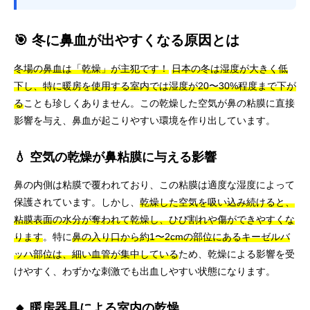
🎯 冬に鼻血が出やすくなる原因とは
冬場の鼻血は「乾燥」が主犯です！
日本の冬は湿度が大きく低
下し、特に暖房を使用する室内では湿度が20〜30%程度まで下が
る
ことも珍しくありません。この乾燥した空気が鼻の粘膜に直接
影響を与え、鼻血が起こりやすい環境を作り出しています。
💧 空気の乾燥が鼻粘膜に与える影響
鼻の内側は粘膜で覆われており、この粘膜は適度な湿度によって
保護されています。しかし、
乾燥した空気を吸い込み続けると、
粘膜表面の水分が奪われて乾燥し、ひび割れや傷ができやすくな
ります
。特に
鼻の入り口から約1〜2cmの部位にあるキーゼルバ
ッハ部位は、細い血管が集中している
ため、乾燥による影響を受
けやすく、わずかな刺激でも出血しやすい状態になります。
🔸 暖房器具による室内の乾燥