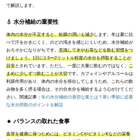
て解説します。
💧 水分補給の重要性
体内の水分が不足すると、粘膜の潤いも減少
します。冬は夏に比
べて汗をかきにくく、のどの渇きを感じにくいため、水分補給が
おろそかになりがちです。
意識して水やお茶などを飲む習慣をつ
けましょう。1日に1.5〜2リットル程度の水分を摂取することが
目安
とされています。ただし、一度に大量に飲むのではなく、
こ
まめに少しずつ飲むことが大切
です。カフェインやアルコールは
利尿作用があり、体内の水分を排出してしまうため、これらの飲
み物を多く摂る場合は、その分水分を補給するよう心がけてくだ
さい。関連記事：
冬の水分補給の適切な量とは？寒い季節に必要
な水分摂取のポイントを解説
🔸 バランスの取れた食事
血管を健康に保つためには、ビタミンCやビタミンKなどの栄養