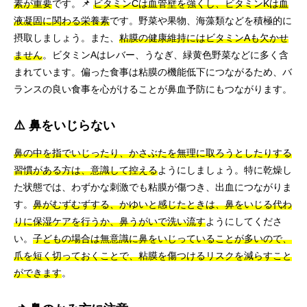
素が重要
です。📌
ビタミンCは血管壁を強くし、ビタミンKは血
液凝固に関わる栄養素
です。野菜や果物、海藻類などを積極的に
摂取しましょう。また、
粘膜の健康維持にはビタミンAも欠かせ
ません
。ビタミンAはレバー、うなぎ、緑黄色野菜などに多く含
まれています。偏った食事は粘膜の機能低下につながるため、バ
ランスの良い食事を心がけることが鼻血予防にもつながります。
⚠️ 鼻をいじらない
鼻の中を指でいじったり、かさぶたを無理に取ろうとしたりする
習慣がある方は、意識して控える
ようにしましょう。特に乾燥し
た状態では、わずかな刺激でも粘膜が傷つき、出血につながりま
す。
鼻がむずむずする、かゆいと感じたときは、鼻をいじる代わ
りに保湿ケアを行うか、鼻うがいで洗い流す
ようにしてくださ
い。
子どもの場合は無意識に鼻をいじっていることが多いので、
爪を短く切っておくことで、粘膜を傷つけるリスクを減らすこと
ができます
。