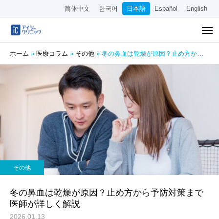
简体中文
한국어
日本語
Español
English
ホーム
»
医療コラム
»
その他
»
冬の鼻血は乾燥が原因？止め方から予防対策まで医師が詳しく解説
その他
冬の鼻血は乾燥が原因？止め方から予防対策まで
医師が詳しく解説
2026.01.13