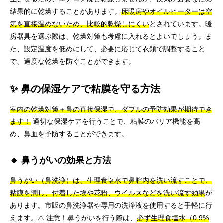
結果的に乾燥することがあります。
床暖房やオイルヒーターは空
気を直接温めないため、比較的乾燥しにくい
とされています。暖
房器具を選ぶ際は、乾燥対策も考慮に入れるとよいでしょう。ま
た、設定温度を低めにして、必要に応じて衣類で調整すること
で、過度な乾燥を防ぐことができます。
✨ 鼻の保湿ケアで粘膜を守る方法
室内の乾燥対策＋鼻の直接保湿で、ダブルの予防効果が期待でき
ます！
適切な保湿ケアを行うことで、粘膜のバリア機能を高
め、鼻血を予防することができます。
🔸 鼻うがいの効果と方法
鼻うがい（鼻洗浄）は、生理食塩水で鼻腔内を洗い流すことで、
粘膜を潤し、付着した埃や花粉、ウイルスなどを洗い流す効果
が
あります。市販の鼻洗浄器や専用の洗浄液を使用すると手軽に行
えます。⚠️ 注意！鼻うがいを行う際は、
必ず生理食塩水（0.9%