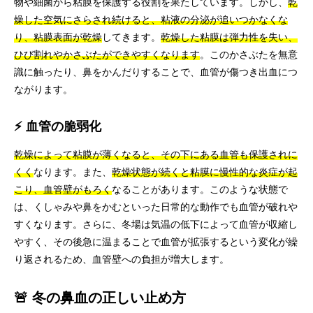
物や細菌から粘膜を保護する役割を果たしています。しかし、
乾
燥した空気にさらされ続けると、粘液の分泌が追いつかなくな
り、粘膜表面が乾燥
してきます。
乾燥した粘膜は弾力性を失い、
ひび割れやかさぶたができやすくなります
。このかさぶたを無意
識に触ったり、鼻をかんだりすることで、血管が傷つき出血につ
ながります。
⚡ 血管の脆弱化
乾燥によって粘膜が薄くなると、その下にある血管も保護されに
くく
なります。また、
乾燥状態が続くと粘膜に慢性的な炎症が起
こり、血管壁がもろく
なることがあります。このような状態で
は、くしゃみや鼻をかむといった日常的な動作でも血管が破れや
すくなります。さらに、冬場は気温の低下によって血管が収縮し
やすく、その後急に温まることで血管が拡張するという変化が繰
り返されるため、血管壁への負担が増大します。
🚨 冬の鼻血の正しい止め方