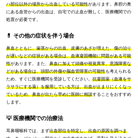
ハ部位以外の場所から出血している可能性
があります。鼻腔の奥
にある血管からの出血は、自宅での止血が難しく、医療機関での
処置が必要です。
💊 その他の症状を伴う場合
鼻血とともに、歯茎からの出血、皮膚のあざが増えた、傷の治り
が遅いなどの症状がある場合は、血液凝固機能に問題がある可能
性
があります。また、
鼻血に加えて頭痛や視覚異常、意識障害な
どがある場合は、頭部の外傷や脳血管障害の可能性
も考えられる
ため、すぐに医療機関を受診してください。
抗凝固薬（血液をサ
ラサラにする薬）を服用している方は、出血が止まりにくくなっ
ているため、鼻血が出たら早めに医師に相談
することをおすすめ
します。
💡 医療機関での治療法
耳鼻咽喉科では、まず
出血部位を特定し、出血の原因を調べま