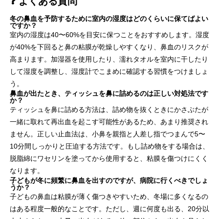
❓ よくある質問
冬の鼻血を予防するために室内の湿度はどのくらいに保てばよい
ですか？
室内の湿度は40〜60%を目安に保つことをおすすめします。湿度
が40%を下回ると鼻の粘膜が乾燥しやすくなり、鼻血のリスクが
高まります。加湿器を使用したり、濡れタオルを室内に干したり
して湿度を調整し、湿度計でこまめに確認する習慣をつけましょ
う。
鼻血が出たとき、ティッシュを鼻に詰めるのは正しい対処法です
か？
ティッシュを鼻に詰める方法は、詰め物を抜くときにかさぶたが
一緒に取れて再出血を起こす可能性があるため、あまり推奨され
ません。正しい止血法は、小鼻を親指と人差し指でつまんで5〜
10分間しっかりと圧迫する方法です。もし詰め物をする場合は、
脱脂綿にワセリンを塗ってから使用すると、粘膜を傷つけにくく
なります。
子どもが冬に頻繁に鼻血を出すのですが、病院に行くべきでしょ
うか？
子どもの鼻血は粘膜が薄く傷つきやすいため、冬場に多くなるの
はある程度一般的なことです。ただし、週に何度も出る、20分以