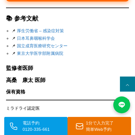
📚 参考文献
📌
厚生労働省 – 感染症対策
📌
日本耳鼻咽喉科学会
📌
国立成育医療研究センター
📌
東京大学医学部附属病院
監修者医師
高桑 康太 医師
保有資格
ミラドライ認定医
電話予約
1分で入力完了
略歴
0120-335-661
簡単Web予約