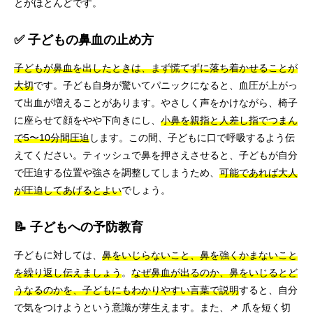
とがほとんどです。
✅ 子どもの鼻血の止め方
子どもが鼻血を出したときは、まず慌てずに落ち着かせることが
大切
です。子ども自身が驚いてパニックになると、血圧が上がっ
て出血が増えることがあります。やさしく声をかけながら、椅子
に座らせて顔をやや下向きにし、
小鼻を親指と人差し指でつまん
で5〜10分間圧迫
します。この間、子どもに口で呼吸するよう伝
えてください。ティッシュで鼻を押さえさせると、子どもが自分
で圧迫する位置や強さを調整してしまうため、
可能であれば大人
が圧迫してあげるとよい
でしょう。
📝 子どもへの予防教育
子どもに対しては、
鼻をいじらないこと、鼻を強くかまないこと
を繰り返し伝えましょう
。
なぜ鼻血が出るのか、鼻をいじるとど
うなるのかを、子どもにもわかりやすい言葉で説明
すると、自分
で気をつけようという意識が芽生えます。また、📌 爪を短く切