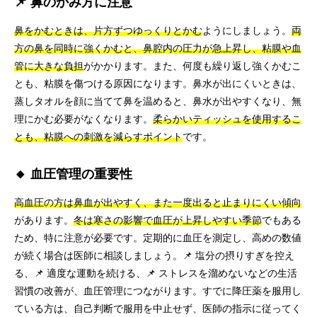
📌 鼻のかみ方に注意
鼻をかむときは、片方ずつゆっくりとかむ
ようにしましょう。
両
方の鼻を同時に強くかむと、鼻腔内の圧力が急上昇し、粘膜や血
管に大きな負担
がかかります。また、何度も繰り返し強くかむこ
とも、粘膜を傷つける原因になります。鼻水が出にくいときは、
蒸しタオルを顔に当てて鼻を温めると、鼻水が出やすくなり、無
理にかむ必要がなくなります。
柔らかいティッシュを使用するこ
とも、粘膜への刺激を減らすポイント
です。
🔸 血圧管理の重要性
高血圧の方は鼻血が出やすく、また一度出ると止まりにくい傾向
があります。
冬は寒さの影響で血圧が上昇しやすい季節
でもある
ため、特に注意が必要です。定期的に血圧を測定し、高めの数値
が続く場合は医師に相談しましょう。📌 塩分の摂りすぎを控え
る、📌 適度な運動を続ける、📌 ストレスを溜めないなどの生活
習慣の改善が、血圧管理につながります。すでに降圧薬を服用し
ている方は、自己判断で服用を中止せず、医師の指示に従ってく