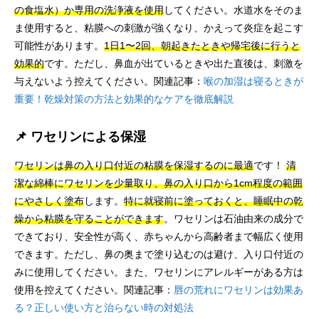
の食塩水）か専用の洗浄液を使用
してください。水道水をそのま
ま使用すると、粘膜への刺激が強くなり、かえって炎症を起こす
可能性があります。
1日1〜2回、朝起きたときや帰宅後に行うと
効果的
です。ただし、鼻血が出ているときや出た直後は、刺激を
与えないよう控えてください。関連記事：
喉の加湿は寝るときが
重要！乾燥対策の方法と効果的なケアを徹底解説
📌 ワセリンによる保湿
ワセリンは鼻の入り口付近の粘膜を保湿するのに最適
です！
清
潔な綿棒にワセリンを少量取り、鼻の入り口から1cm程度の範囲
にやさしく塗布
します。
特に就寝前に塗っておくと、睡眠中の乾
燥から粘膜を守ることができます
。ワセリンは石油由来の成分で
できており、安全性が高く、赤ちゃんから高齢者まで幅広く使用
できます。ただし、鼻の奥まで塗り込むのは避け、入り口付近の
みに使用してください。また、ワセリンにアレルギーがある方は
使用を控えてください。関連記事：
唇の荒れにワセリンは効果あ
る？正しい使い方と治らない時の対処法