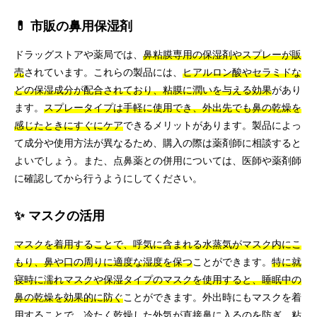
💊 市販の鼻用保湿剤
ドラッグストアや薬局では、
鼻粘膜専用の保湿剤やスプレーが販
売
されています。これらの製品には、
ヒアルロン酸やセラミドな
どの保湿成分が配合されており、粘膜に潤いを与える効果
があり
ます。
スプレータイプは手軽に使用でき、外出先でも鼻の乾燥を
感じたときにすぐにケア
できるメリットがあります。製品によっ
て成分や使用方法が異なるため、購入の際は薬剤師に相談すると
よいでしょう。また、点鼻薬との併用については、医師や薬剤師
に確認してから行うようにしてください。
✨ マスクの活用
マスクを着用することで、呼気に含まれる水蒸気がマスク内にこ
もり、鼻や口の周りに適度な湿度を保つ
ことができます。
特に就
寝時に濡れマスクや保湿タイプのマスクを使用すると、睡眠中の
鼻の乾燥を効果的に防ぐ
ことができます。外出時にもマスクを着
用することで、冷たく乾燥した外気が直接鼻に入るのを防ぎ、粘