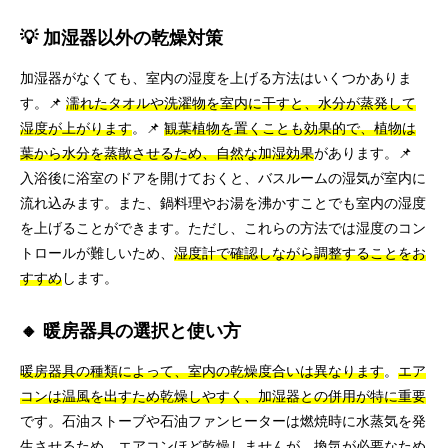
💡 加湿器以外の乾燥対策
加湿器がなくても、室内の湿度を上げる方法はいくつかありま
す。📌
濡れたタオルや洗濯物を室内に干すと、水分が蒸発して
湿度が上がります
。📌
観葉植物を置くことも効果的で、植物は
葉から水分を蒸散させるため、自然な加湿効果
があります。📌
入浴後に浴室のドアを開けておくと、バスルームの湿気が室内に
流れ込みます。また、鍋料理やお湯を沸かすことでも室内の湿度
を上げることができます。ただし、これらの方法では湿度のコン
トロールが難しいため、
湿度計で確認しながら調整することをお
すすめ
します。
🔸 暖房器具の選択と使い方
暖房器具の種類によって、室内の乾燥度合いは異なります
。
エア
コンは温風を出すため乾燥しやすく、加湿器との併用が特に重要
です。石油ストーブや石油ファンヒーターは燃焼時に水蒸気を発
生させるため、エアコンほど乾燥しませんが、換気が必要なため