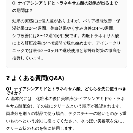
Q. ナイアシンアミドとトラネキサム酸の効果が出るまで
の期間は？
効果の実感には個人差がありますが、バリア機能改善・保
湿効果は2〜4週間、美白効果やくすみ改善は4〜8週間、
シワ改善には8〜12週間が目安です。内服トラネキサム酸
による肝斑改善は4〜8週間で現れ始めます。アイシークリ
ニックでは最低2〜3ヶ月の継続使用と紫外線対策の徹底を
推奨しています。
❓ よくある質問(Q&A)
Q1. ナイアシンアミドとトラネキサム酸、どちらを先に使うべき
ですか?
A. 基本的には、化粧水の後に美容液(ナイアシンアミドやトラネ
キサム酸配合)、その後にクリームという順序が推奨されます。
両成分を別々の製品で使う場合、テクスチャーの軽いものから重
いものへという原則に従ってください。水っぽい美容液を先に、
クリーム状のものを後に使用します。