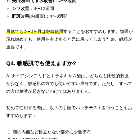
美白効果(くすみ改善)
：4〜8週間
シワ改善
：8〜12週間
肝斑改善
(内服薬)：4〜8週間
最低でも2〜3ヶ月は継続使用
することをおすすめします。効果が
現れ始めても、使用を中止すると元に戻ってしまうため、継続が
重要です。
Q4. 敏感肌でも使えますか?
A. ナイアシンアミドとトラネキサム酸は、どちらも比較的刺激
が少なく、敏感肌の方でも使いやすい成分です。ただし、すべて
の方に刺激が起きないわけではありません。
初めて使用する際は、以下の手順でパッチテストを行うことをお
すすめします：
腕の内側など目立たない部分に少量塗布