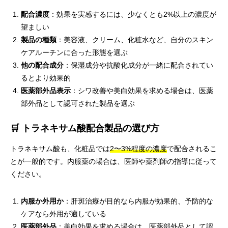
配合濃度
：効果を実感するには、少なくとも2%以上の濃度が
望ましい
製品の種類
：美容液、クリーム、化粧水など、自分のスキン
ケアルーチンに合った形態を選ぶ
他の配合成分
：保湿成分や抗酸化成分が一緒に配合されてい
るとより効果的
医薬部外品表示
：シワ改善や美白効果を求める場合は、医薬
部外品として認可された製品を選ぶ
🛒 トラネキサム酸配合製品の選び方
トラネキサム酸も、化粧品では
2〜3%程度の濃度
で配合されるこ
とが一般的です。内服薬の場合は、医師や薬剤師の指導に従って
ください。
内服か外用か
：肝斑治療が目的なら内服が効果的、予防的な
ケアなら外用が適している
医薬部外品
：美白効果を求める場合は、医薬部外品として認