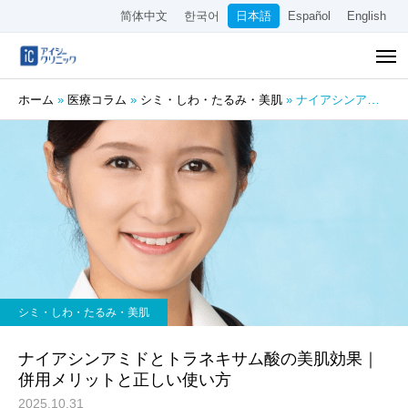
简体中文
한국어
日本語
Español
English
ホーム
»
医療コラム
»
シミ・しわ・たるみ・美肌
»
ナイアシンアミドとトラネキサム酸の美肌効果｜併用メリットと正しい使い方
シミ・しわ・たるみ・美肌
ナイアシンアミドとトラネキサム酸の美肌効果｜
併用メリットと正しい使い方
2025.10.31