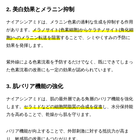
2. 美白効果とメラニン抑制
ナイアシンアミドは、メラニン色素の過剰な生成を抑制する作用
があります。
メラノサイト(色素細胞)からケラチノサイト(角化細
胞)へのメラニン転送を阻害
することで、シミやくすみの予防に
効果を発揮します。
紫外線による色素沈着を予防するだけでなく、既にできてしまっ
た色素沈着の改善にも一定の効果が認められています。
3. 肌バリア機能の強化
ナイアシンアミドは、肌の最外層である角層のバリア機能を強化
します。
セラミドなどの細胞間脂質の合成を促進
し、水分保持能
力を高めることで、乾燥から肌を守ります。
バリア機能が向上することで、外部刺激に対する抵抗力が高ま
り、敏感肌の改善にもつながります。