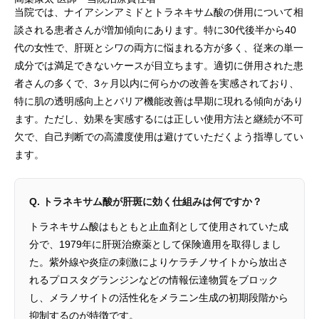
当院では、ナイアシンアミドとトラネキサム酸の併用について相
談される患者さんが増加傾向にあります。特に30代後半から40
代の女性で、肝斑とシワの両方に悩まれる方が多く、従来の単一
成分では満足できないケースが目立ちます。適切に併用された患
者さんの多くで、3ヶ月以内に何らかの改善を実感されており、
特に肌の透明感向上とバリア機能改善は早期に現れる傾向があり
ます。ただし、効果を実感するには正しい使用方法と継続が不可
欠で、自己判断での高濃度使用は避けていただくよう指導してい
ます。
Q. トラネキサム酸が肝斑に効く仕組みは何ですか？
トラネキサム酸はもともと止血剤として使用されていた成
分で、1979年に肝斑治療薬として保険適用を取得しまし
た。紫外線や炎症の刺激によりケラチノサイトから放出さ
れるプロスタグランジンなどの情報伝達物質をブロック
し、メラノサイトの活性化をメラニン生成の初期段階から
抑制するのが特徴です。