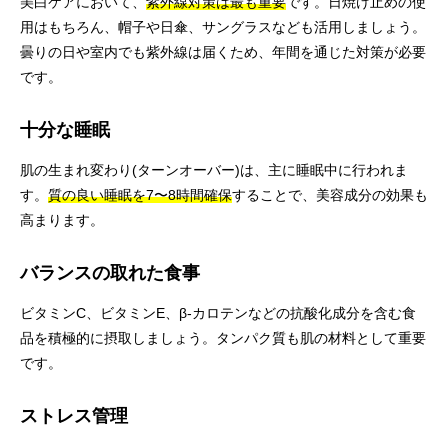
美白ケアにおいて、
紫外線対策は最も重要
です。日焼け止めの使
用はもちろん、帽子や日傘、サングラスなども活用しましょう。
曇りの日や室内でも紫外線は届くため、年間を通じた対策が必要
です。
十分な睡眠
肌の生まれ変わり(ターンオーバー)は、主に睡眠中に行われま
す。
質の良い睡眠を7〜8時間確保
することで、美容成分の効果も
高まります。
バランスの取れた食事
ビタミンC、ビタミンE、β-カロテンなどの抗酸化成分を含む食
品を積極的に摂取しましょう。タンパク質も肌の材料として重要
です。
ストレス管理