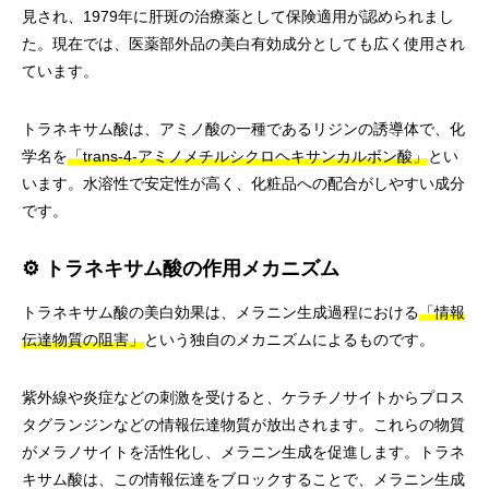
見され、1979年に肝斑の治療薬として保険適用が認められまし
た。現在では、医薬部外品の美白有効成分としても広く使用され
ています。
トラネキサム酸は、アミノ酸の一種であるリジンの誘導体で、化
学名を
「trans-4-アミノメチルシクロヘキサンカルボン酸」
とい
います。水溶性で安定性が高く、化粧品への配合がしやすい成分
です。
⚙️ トラネキサム酸の作用メカニズム
トラネキサム酸の美白効果は、メラニン生成過程における
「情報
伝達物質の阻害」
という独自のメカニズムによるものです。
紫外線や炎症などの刺激を受けると、ケラチノサイトからプロス
タグランジンなどの情報伝達物質が放出されます。これらの物質
がメラノサイトを活性化し、メラニン生成を促進します。トラネ
キサム酸は、この情報伝達をブロックすることで、メラニン生成