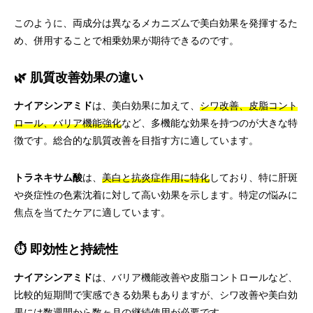
このように、両成分は異なるメカニズムで美白効果を発揮するた
め、併用することで相乗効果が期待できるのです。
🌿 肌質改善効果の違い
ナイアシンアミド
は、美白効果に加えて、
シワ改善、皮脂コント
ロール、バリア機能強化
など、多機能な効果を持つのが大きな特
徴です。総合的な肌質改善を目指す方に適しています。
トラネキサム酸
は、
美白と抗炎症作用に特化
しており、特に肝斑
や炎症性の色素沈着に対して高い効果を示します。特定の悩みに
焦点を当てたケアに適しています。
⏱️ 即効性と持続性
ナイアシンアミド
は、バリア機能改善や皮脂コントロールなど、
比較的短期間で実感できる効果もありますが、シワ改善や美白効
果には数週間から数ヶ月の継続使用が必要です。