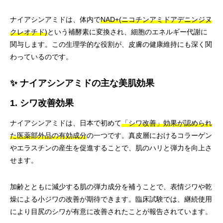
ナイアシンアミドは、体内で
NAD+(ニコチンアミドアデニンジヌ
クレオチド)
という補酵素に変換され、細胞のエネルギー代謝に
関与します。この生理学的な役割が、皮膚の健康維持にも深く関
わっているのです。
✨ ナイアシンアミドの主な美肌効果
1. シワ改善効果
ナイアシンアミドは、日本で初めて
「シワ改善」効果が認められ
た医薬部外品の有効成分
の一つです。真皮層におけるコラーゲン
やエラスチンの産生を促進することで、肌のハリと弾力を向上さ
せます。
加齢とともに減少する肌の弾力成分を補うことで、表情ジワや乾
燥による小ジワの改善が期待できます。臨床試験では、継続使用
により目尻のシワが有意に改善されたことが報告されています。