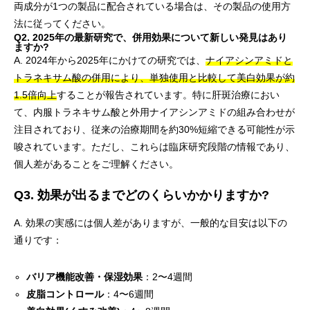
両成分が1つの製品に配合されている場合は、その製品の使用方
法に従ってください。
Q2. 2025年の最新研究で、併用効果について新しい発見はあり
ますか?
A. 2024年から2025年にかけての研究では、
ナイアシンアミドと
トラネキサム酸の併用により、単独使用と比較して美白効果が約
1.5倍向上
することが報告されています。特に肝斑治療におい
て、内服トラネキサム酸と外用ナイアシンアミドの組み合わせが
注目されており、従来の治療期間を約30%短縮できる可能性が示
唆されています。ただし、これらは臨床研究段階の情報であり、
個人差があることをご理解ください。
Q3. 効果が出るまでどのくらいかかりますか?
A. 効果の実感には個人差がありますが、一般的な目安は以下の
通りです：
バリア機能改善・保湿効果
：2〜4週間
皮脂コントロール
：4〜6週間