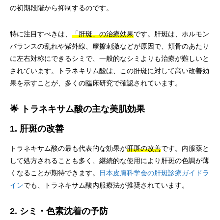
の初期段階から抑制するのです。
特に注目すべきは、
「肝斑」の治療効果
です。肝斑は、ホルモン
バランスの乱れや紫外線、摩擦刺激などが原因で、頬骨のあたり
に左右対称にできるシミで、一般的なシミよりも治療が難しいと
されています。トラネキサム酸は、この肝斑に対して高い改善効
果を示すことが、多くの臨床研究で確認されています。
🌟 トラネキサム酸の主な美肌効果
1. 肝斑の改善
トラネキサム酸の最も代表的な効果が
肝斑の改善
です。内服薬と
して処方されることも多く、継続的な使用により肝斑の色調が薄
くなることが期待できます。
日本皮膚科学会の肝斑診療ガイドラ
イン
でも、トラネキサム酸内服療法が推奨されています。
2. シミ・色素沈着の予防