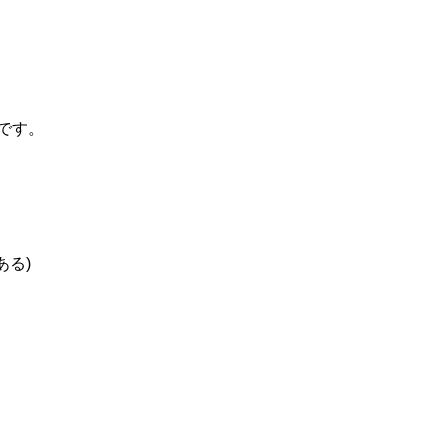
です。
ある)