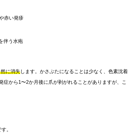
疱や赤い発疹
を伴う水疱
る
自然に消失
します。かさぶたになることは少なく、色素沈着
発症から1〜2か月後に爪が剥がれることがありますが、こ
です。