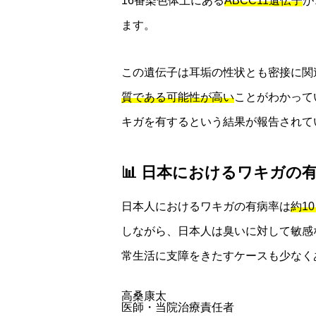
16番染色体上にある
ABCC11遺伝子
が
ます。
この遺伝子は耳垢の性状とも密接に関
質である可能性が高い
ことがわかって
キガを有するという結果が報告されて
📊 日本におけるワキガの
日本人におけるワキガの有病率は
約1
しながら、日本人は臭いに対して敏感
常生活に支障をきたすケースも少なく
高桑康太
医師・当院治療責任者