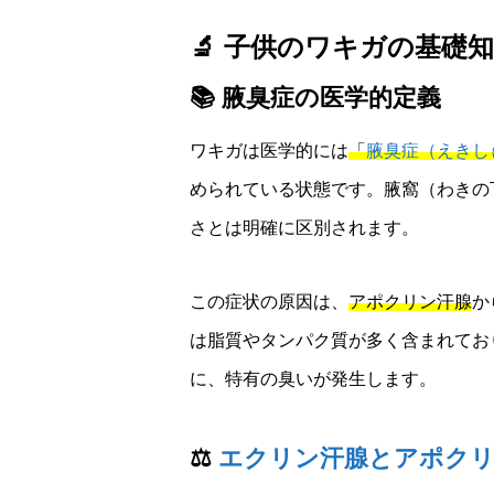
🔬 子供のワキガの基礎
📚 腋臭症の医学的定義
ワキガは医学的には
「
腋臭症（えきし
められている状態です。腋窩（わきの
さとは明確に区別されます。
この症状の原因は、
アポクリン汗腺
か
は脂質やタンパク質が多く含まれてお
に、特有の臭いが発生します。
⚖️
エクリン汗腺とアポクリ