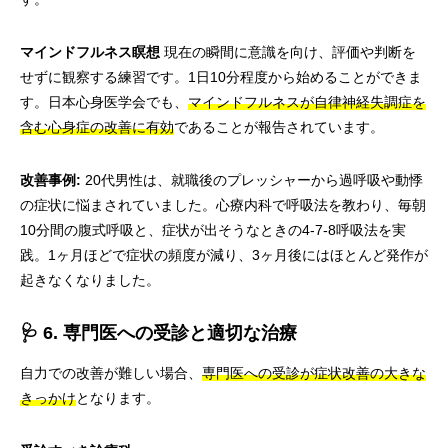
マインドフルネス瞑想
現在の瞬間に意識を向け、評価や判断を
せずに観察する練習です。1日10分程度から始めることができま
す。日本心身医学会でも、
マインドフルネスが自律神経失調症を
含む心身症の改善に有効
であることが報告されています。
改善事例:
20代男性は、就職後のプレッシャーから過呼吸や動悸
の症状に悩まされていました。心療内科で呼吸法を教わり、毎朝
10分間の腹式呼吸と、症状が出そうなときの4-7-8呼吸法を実
践。1ヶ月ほどで症状の頻度が減り、3ヶ月後にはほとんど発作が
起きなくなりました。
🩺 6. 専門医への受診と適切な治療
自力での改善が難しい場合、
専門医への受診が症状改善の大きな
きっかけ
となります。