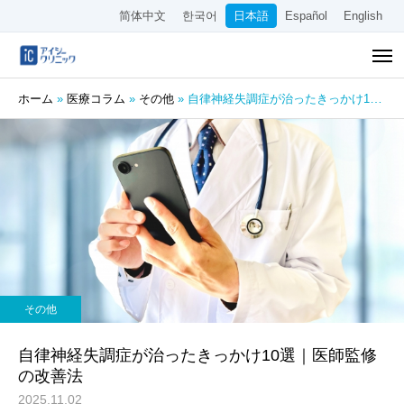
简体中文
한국어
日本語
Español
English
ホーム
»
医療コラム
»
その他
»
自律神経失調症が治ったきっかけ10選｜医師監修の改善法
その他
自律神経失調症が治ったきっかけ10選｜医師監修
の改善法
2025.11.02