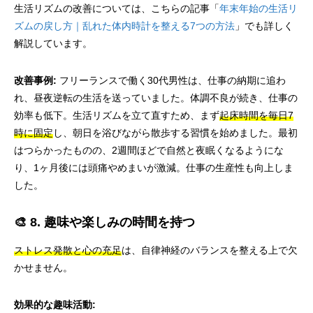
生活リズムの改善については、こちらの記事「
年末年始の生活リ
ズムの戻し方｜乱れた体内時計を整える7つの方法
」でも詳しく
解説しています。
改善事例:
フリーランスで働く30代男性は、仕事の納期に追わ
れ、昼夜逆転の生活を送っていました。体調不良が続き、仕事の
効率も低下。生活リズムを立て直すため、まず
起床時間を毎日7
時に固定
し、朝日を浴びながら散歩する習慣を始めました。最初
はつらかったものの、2週間ほどで自然と夜眠くなるようにな
り、1ヶ月後には頭痛やめまいが激減。仕事の生産性も向上しま
した。
🎨 8. 趣味や楽しみの時間を持つ
ストレス発散と心の充足
は、自律神経のバランスを整える上で欠
かせません。
効果的な趣味活動: