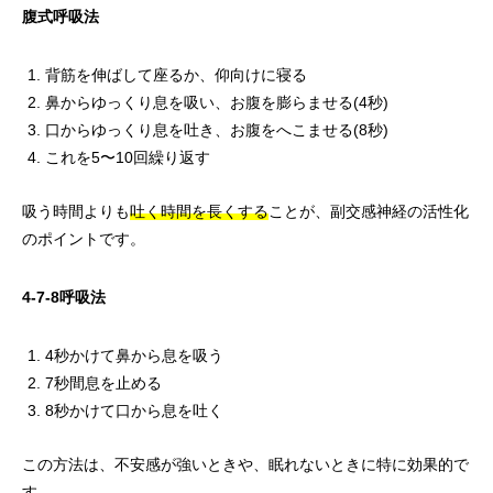
腹式呼吸法
背筋を伸ばして座るか、仰向けに寝る
鼻からゆっくり息を吸い、お腹を膨らませる(4秒)
口からゆっくり息を吐き、お腹をへこませる(8秒)
これを5〜10回繰り返す
吸う時間よりも
吐く時間を長くする
ことが、副交感神経の活性化
のポイントです。
4-7-8呼吸法
4秒かけて鼻から息を吸う
7秒間息を止める
8秒かけて口から息を吐く
この方法は、不安感が強いときや、眠れないときに特に効果的で
す。