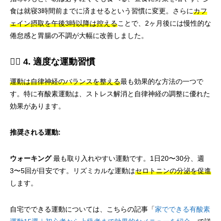
食は就寝3時間前までに済ませるという習慣に変更。さらに
カフ
ェイン摂取を午後3時以降は控える
ことで、2ヶ月後には慢性的な
倦怠感と胃腸の不調が大幅に改善しました。
🏃‍♂️ 4. 適度な運動習慣
運動は自律神経のバランスを整える
最も効果的な方法の一つで
す。特に有酸素運動は、ストレス解消と自律神経の調整に優れた
効果があります。
推奨される運動:
ウォーキング
最も取り入れやすい運動です。1日20〜30分、週
3〜5回が目安です。リズミカルな運動は
セロトニンの分泌を促進
します。
自宅でできる運動については、こちらの記事「
家でできる有酸素