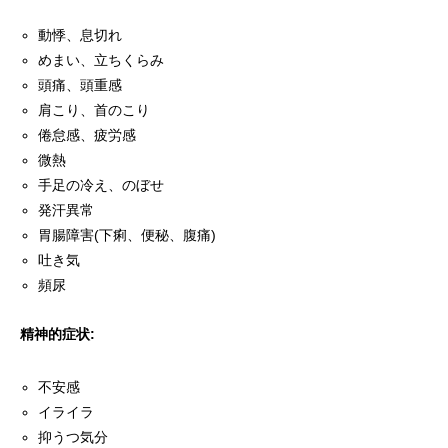
動悸、息切れ
めまい、立ちくらみ
頭痛、頭重感
肩こり、首のこり
倦怠感、疲労感
微熱
手足の冷え、のぼせ
発汗異常
胃腸障害(下痢、便秘、腹痛)
吐き気
頻尿
精神的症状:
不安感
イライラ
抑うつ気分