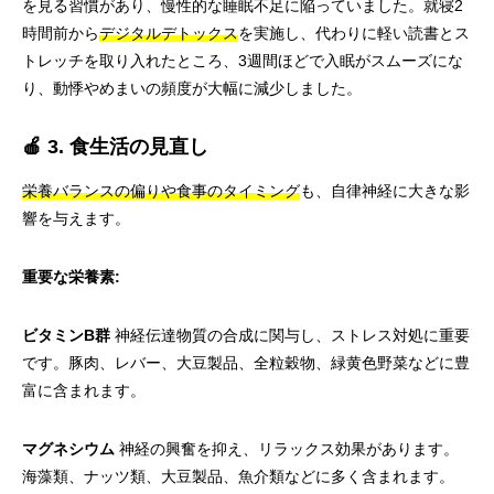
を見る習慣があり、慢性的な睡眠不足に陥っていました。就寝2
時間前から
デジタルデトックス
を実施し、代わりに軽い読書とス
トレッチを取り入れたところ、3週間ほどで入眠がスムーズにな
り、動悸やめまいの頻度が大幅に減少しました。
🍎 3. 食生活の見直し
栄養バランスの偏りや食事のタイミング
も、自律神経に大きな影
響を与えます。
重要な栄養素:
ビタミンB群
神経伝達物質の合成に関与し、ストレス対処に重要
です。豚肉、レバー、大豆製品、全粒穀物、緑黄色野菜などに豊
富に含まれます。
マグネシウム
神経の興奮を抑え、リラックス効果があります。
海藻類、ナッツ類、大豆製品、魚介類などに多く含まれます。