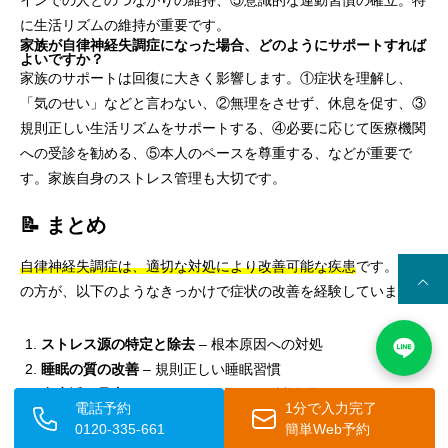
インでの人とのつながりの維持、⑤意識的な運動習慣の確立。特
に生活リズムの維持が重要です。
家族が自律神経失調症になった場合、どのようにサポートすれば
よいですか？
家族のサポートは回復に大きく影響します。①症状を理解し、
「気のせい」などと言わない、②無理をさせず、休息を促す、③
規則正しい生活リズムをサポートする、④必要に応じて医療機関
への受診を勧める、⑤本人のペースを尊重する、などが重要で
す。家族自身のストレス管理も大切です。
📝 まとめ
自律神経失調症は、適切な対処により改善可能な疾患
です。多く
の方が、以下のようなきっかけで症状の改善を経験しています。
ストレス源の特定と除去
– 根本原因への対処
睡眠の質の改善
– 規則正しい睡眠習慣
食生活の見直し
– バランスの取れた栄養摂取
電話予約
1分で入力完了
適度な運動習慣
– 有酸素運動の継続
0120-335-661
簡単Web予約
呼吸法とリラクゼーション
– 副交感神経の活性化