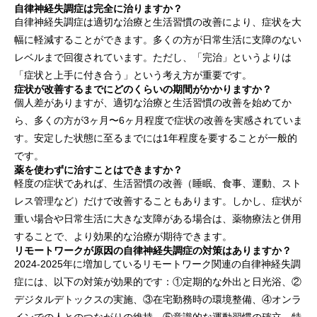
自律神経失調症は完全に治りますか？
自律神経失調症は適切な治療と生活習慣の改善により、症状を大
幅に軽減することができます。多くの方が日常生活に支障のない
レベルまで回復されています。ただし、「完治」というよりは
「症状と上手に付き合う」という考え方が重要です。
症状が改善するまでにどのくらいの期間がかかりますか？
個人差がありますが、適切な治療と生活習慣の改善を始めてか
ら、多くの方が3ヶ月〜6ヶ月程度で症状の改善を実感されていま
す。安定した状態に至るまでには1年程度を要することが一般的
です。
薬を使わずに治すことはできますか？
軽度の症状であれば、生活習慣の改善（睡眠、食事、運動、スト
レス管理など）だけで改善することもあります。しかし、症状が
重い場合や日常生活に大きな支障がある場合は、薬物療法と併用
することで、より効果的な治療が期待できます。
リモートワークが原因の自律神経失調症の対策はありますか？
2024-2025年に増加しているリモートワーク関連の自律神経失調
症には、以下の対策が効果的です：①定期的な外出と日光浴、②
デジタルデトックスの実施、③在宅勤務時の環境整備、④オンラ