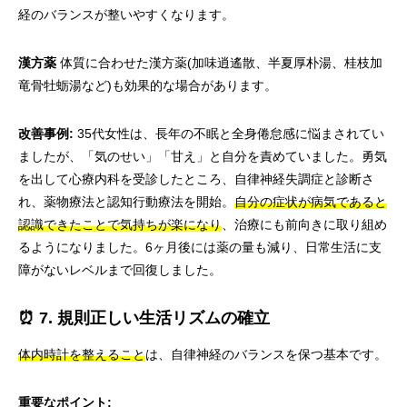
経のバランスが整いやすくなります。
漢方薬
体質に合わせた漢方薬(加味逍遙散、半夏厚朴湯、桂枝加
竜骨牡蛎湯など)も効果的な場合があります。
改善事例:
35代女性は、長年の不眠と全身倦怠感に悩まされてい
ましたが、「気のせい」「甘え」と自分を責めていました。勇気
を出して心療内科を受診したところ、自律神経失調症と診断さ
れ、薬物療法と認知行動療法を開始。
自分の症状が病気であると
認識できたことで気持ちが楽になり
、治療にも前向きに取り組め
るようになりました。6ヶ月後には薬の量も減り、日常生活に支
障がないレベルまで回復しました。
⏰ 7. 規則正しい生活リズムの確立
体内時計を整えること
は、自律神経のバランスを保つ基本です。
重要なポイント: