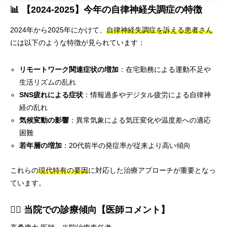
📊 【2024-2025】今年の自律神経失調症の特徴
2024年から2025年にかけて、
自律神経失調症を訴える患者さん
には以下のような特徴が見られています：
リモートワーク関連症状の増加
：在宅勤務による運動不足や
生活リズムの乱れ
SNS疲れによる症状
：情報過多やデジタル疲労による自律神
経の乱れ
気候変動の影響
：異常気象による気圧変化や温度差への適応
困難
若年層の増加
：20代前半の発症率が従来より高い傾向
これらの
現代特有の要因
に対応した治療アプローチが重要となっ
ています。
👨‍⚕️ 当院での診療傾向【医師コメント】