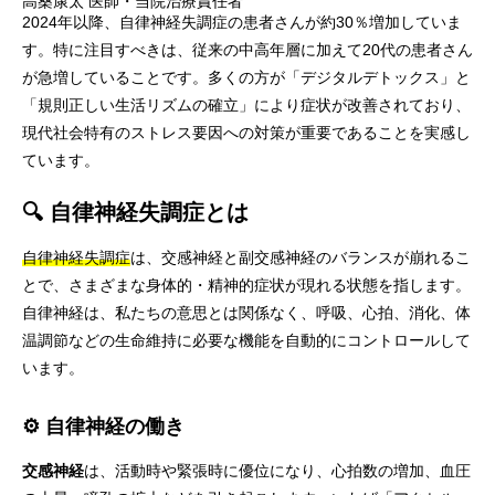
高桑康太
医師・当院治療責任者
2024年以降、自律神経失調症の患者さんが約30％増加していま
す。特に注目すべきは、従来の中高年層に加えて20代の患者さん
が急増していることです。多くの方が「デジタルデトックス」と
「規則正しい生活リズムの確立」により症状が改善されており、
現代社会特有のストレス要因への対策が重要であることを実感し
ています。
🔍 自律神経失調症とは
自律神経失調症
は、交感神経と副交感神経のバランスが崩れるこ
とで、さまざまな身体的・精神的症状が現れる状態を指します。
自律神経は、私たちの意思とは関係なく、呼吸、心拍、消化、体
温調節などの生命維持に必要な機能を自動的にコントロールして
います。
⚙️ 自律神経の働き
交感神経
は、活動時や緊張時に優位になり、心拍数の増加、血圧