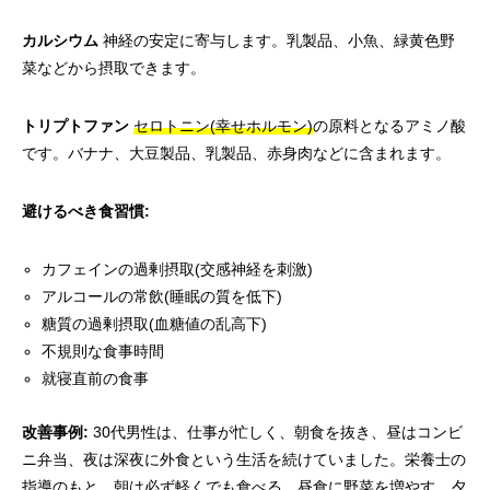
カルシウム
神経の安定に寄与します。乳製品、小魚、緑黄色野
菜などから摂取できます。
トリプトファン
セロトニン(幸せホルモン)
の原料となるアミノ酸
です。バナナ、大豆製品、乳製品、赤身肉などに含まれます。
避けるべき食習慣:
カフェインの過剰摂取(交感神経を刺激)
アルコールの常飲(睡眠の質を低下)
糖質の過剰摂取(血糖値の乱高下)
不規則な食事時間
就寝直前の食事
改善事例:
30代男性は、仕事が忙しく、朝食を抜き、昼はコンビ
ニ弁当、夜は深夜に外食という生活を続けていました。栄養士の
指導のもと、朝は必ず軽くでも食べる、昼食に野菜を増やす、夕