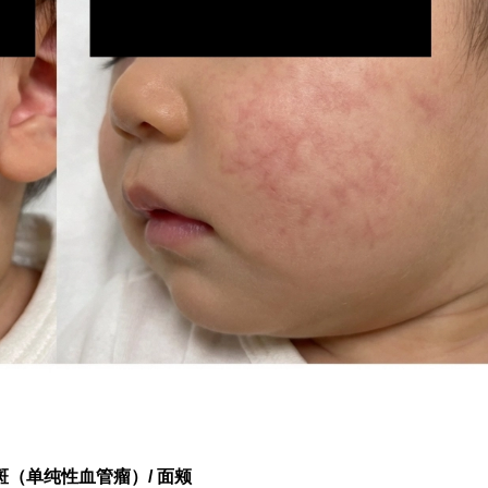
斑（单纯性血管瘤）/ 面颊