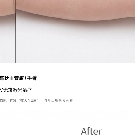
莓状血管瘤 / 手臂
V光束激光治疗
水肿、紫癜（数天至2周）、可能出现色素沉着