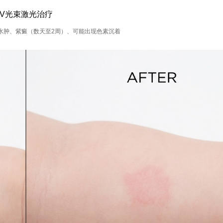
V光束激光治疗
水肿、紫癜（数天至2周）、可能出现色素沉着