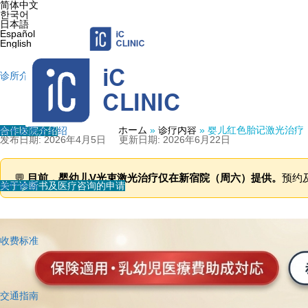
简体中文
한국어
日本語
Español
English
诊所介绍
婴儿红色胎记激光治疗（V束激
ホーム
»
诊疗内容
»
婴儿红色胎记激光治疗
合作医院介绍
院长及医生介绍
发布日期: 2026年4月5日
更新日期: 2026年6月22日
💬
目前，婴幼儿V光束激光治疗仅在新宿院（周六）提供。
预约及
关于诊断书及医疗咨询的申请
诊疗内容
收费标准
交通指南