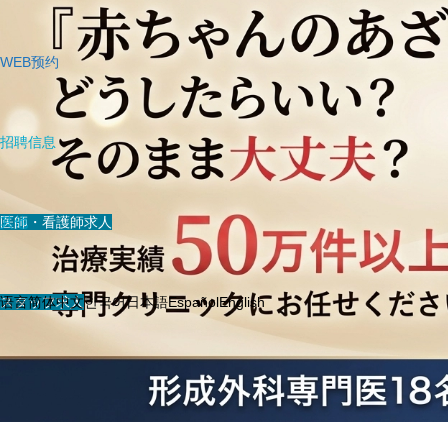
WEB预约
招聘信息
医師・看護師求人
其他
スタッフ求人
语言
简体中文
한국어
日本語
Español
English