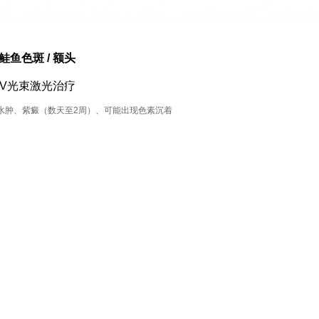
鲑鱼色斑 / 额头
V光束激光治疗
水肿、紫癜（数天至2周）、可能出现色素沉着