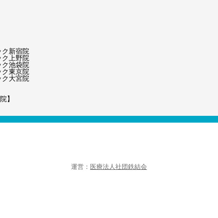
ック新宿院
ック上野院
ック池袋院
ック東京院
ック大宮院
院】
運営：
医療法人社団鉄結会