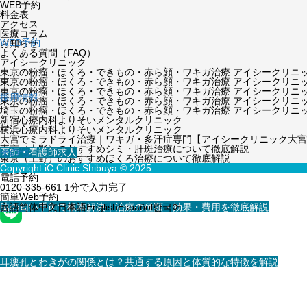
WEB予約
料金表
アクセス
医療コラム
WEB予約
お知らせ
よくある質問（FAQ）
アイシークリニック
東京の粉瘤・ほくろ・できもの・赤ら顔・ワキガ治療 アイシークリニ
東京の粉瘤・ほくろ・できもの・赤ら顔・ワキガ治療 アイシークリニ
東京の粉瘤・ほくろ・できもの・赤ら顔・ワキガ治療 アイシークリニ
採用情報
東京の粉瘤・ほくろ・できもの・赤ら顔・ワキガ治療 アイシークリニ
埼玉の粉瘤・ほくろ・できもの・赤ら顔・ワキガ治療 アイシークリニ
新宿心療内科よりそいメンタルクリニック
横浜心療内科よりそいメンタルクリニック
大宮でミラドライ治療｜ワキガ・多汗症専門【アイシークリニック大宮
東京（上野）のおすすめシミ・肝斑治療について徹底解説
医師・看護師求人
その他
東京（上野）のおすすめほくろ治療について徹底解説
Copyright iC Clinic Shibuya © 2025
電話予約
0120-335-661
1分で入力完了
簡単Web予約
スタッフ求人
脇の匂い手術で根本解決｜治療の種類・効果・費用を徹底解説
言語
简体中文
日本語
English
Español
한국어
耳瘻孔とわきがの関係とは？共通する原因と体質的な特徴を解説