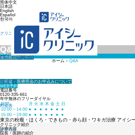
简体中文
日本語
English
Español
한국어
クリニック紹介
Q&A
SERVICE
連携医院のご紹介
院長・医師の紹介
ホーム
»
Q&A
診療内容
料金表
WEB予約
アクセス
診断書・医療照会のお申込みについて
診療内容
WEB予約
WEB予約
電話番号
0120-335-661
年中無休のフリーダイヤル
時間
月
火
水
木
金
土
日
料金表
10:00 ~ 14:00
●
●
●
●
●
●
●
15:00 ~ 19:00
●
●
●
●
●
●
●
東京の粉瘤・ほくろ・できもの・赤ら顔・ワキガ治療 アイシークリニ
クリニック紹介
診療内容
アクセス
院長・医師の紹介