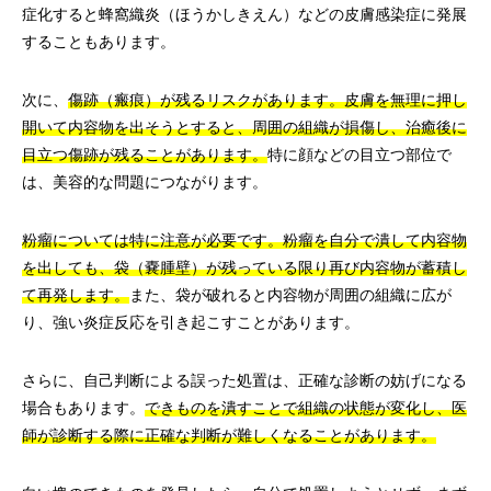
症化すると蜂窩織炎（ほうかしきえん）などの皮膚感染症に発展
することもあります。
次に、
傷跡（瘢痕）が残るリスクがあります。皮膚を無理に押し
開いて内容物を出そうとすると、周囲の組織が損傷し、治癒後に
目立つ傷跡が残ることがあります。
特に顔などの目立つ部位で
は、美容的な問題につながります。
粉瘤については特に注意が必要です。粉瘤を自分で潰して内容物
を出しても、袋（嚢腫壁）が残っている限り再び内容物が蓄積し
て再発します。
また、袋が破れると内容物が周囲の組織に広が
り、強い炎症反応を引き起こすことがあります。
さらに、自己判断による誤った処置は、正確な診断の妨げになる
場合もあります。
できものを潰すことで組織の状態が変化し、医
師が診断する際に正確な判断が難しくなることがあります。