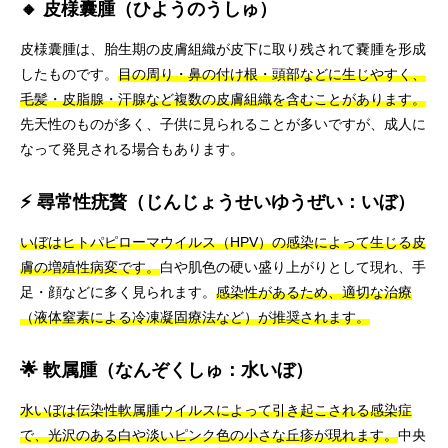
🔸 皮様囊腫（ひようのうしゅ）
皮様囊腫は、胎生期の皮膚組織が皮下に取り残されて嚢腫を形成
したものです。
目の周り・鼻の付け根・頭部などに生じやすく、
毛髪・皮脂腺・汗腺など複数の皮膚組織を含むことがあります。
先天性のものが多く、子供に見られることが多いですが、成人に
なって発見される場合もあります。
⚡ 尋常性疣贅（じんじょうせいゆうぜい：いぼ）
いぼはヒトパピローマウイルス（HPV）の感染によって生じる皮
膚の増殖性病変です。
白や肌色の硬い盛り上がりとして現れ、手
足・顔などに多く見られます。
感染性があるため、適切な治療
（液体窒素による冷凍凝固療法など）が推奨されます。
🌟 軟属腫（なんぞくしゅ：水いぼ）
水いぼは伝染性軟属腫ウイルスによって引き起こされる感染症
で、光沢のある白や淡いピンク色の小さな丘疹が現れます。
中央