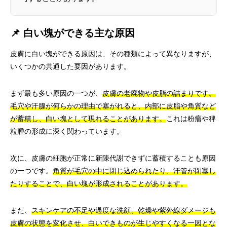
📌 白い塊ができる主な原因
皮膚に白い塊ができる原因は、その種類によって異なりますが、
いくつかの共通した要因があります。
まず最も多い原因の一つが、
皮膚の老廃物や皮脂の詰まりです。
毛穴や汗腺が何らかの理由で塞がれると、内部に皮脂や角質など
が蓄積し、白い塊として現れることがあります。
これは粉瘤や稗
粒腫の形成に深く関わっています。
次に、皮膚の細胞が正常に新陳代謝できずに蓄積することも原因
の一つです。
角質が毛穴の中に閉じ込められたり、汗管が閉塞し
たりすることで、白い塊が形成されることがあります。
また、
スキンケアの不足や過度な洗顔、乾燥や紫外線ダメージも
皮膚の状態を変化させ、白いできものが生じやすくなる一因とな