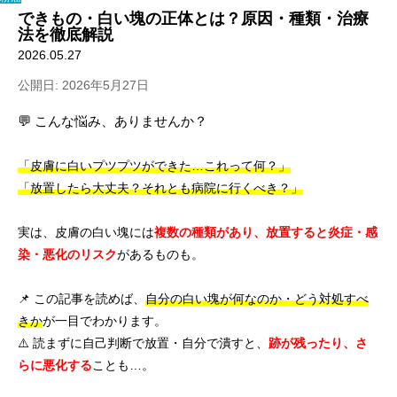
できもの・白い塊の正体とは？原因・種類・治療
法を徹底解説
2026.05.27
公開日: 2026年5月27日
💬 こんな悩み、ありませんか？
「皮膚に白いプツプツができた…これって何？」
「放置したら大丈夫？それとも病院に行くべき？」
実は、皮膚の白い塊には
複数の種類があり、放置すると炎症・感
染・悪化のリスク
があるものも。
📌 この記事を読めば、
自分の白い塊が何なのか・どう対処すべ
きか
が一目でわかります。
⚠️ 読まずに自己判断で放置・自分で潰すと、
跡が残ったり、さ
らに悪化する
ことも…。