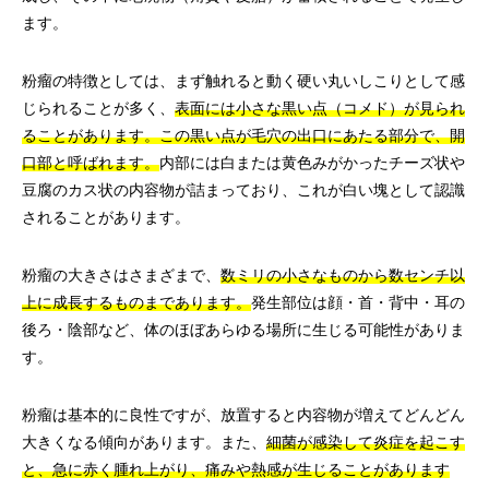
ます。
粉瘤の特徴としては、まず触れると動く硬い丸いしこりとして感
じられることが多く、
表面には小さな黒い点（コメド）が見られ
ることがあります。この黒い点が毛穴の出口にあたる部分で、開
口部と呼ばれます。
内部には白または黄色みがかったチーズ状や
豆腐のカス状の内容物が詰まっており、これが白い塊として認識
されることがあります。
粉瘤の大きさはさまざまで、
数ミリの小さなものから数センチ以
上に成長するものまであります。
発生部位は顔・首・背中・耳の
後ろ・陰部など、体のほぼあらゆる場所に生じる可能性がありま
す。
粉瘤は基本的に良性ですが、放置すると内容物が増えてどんどん
大きくなる傾向があります。また、
細菌が感染して炎症を起こす
と、急に赤く腫れ上がり、痛みや熱感が生じることがあります