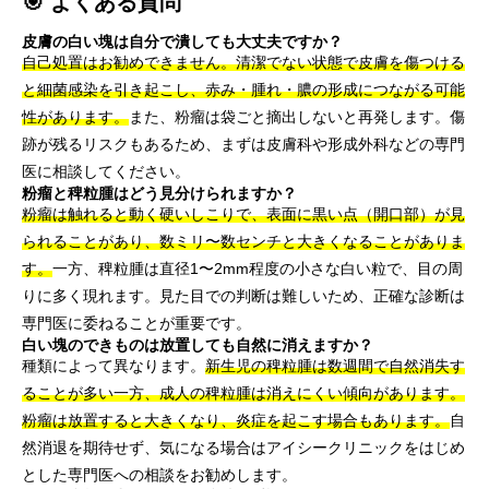
🎯 よくある質問
皮膚の白い塊は自分で潰しても大丈夫ですか？
自己処置はお勧めできません。清潔でない状態で皮膚を傷つける
と細菌感染を引き起こし、赤み・腫れ・膿の形成につながる可能
性があります。
また、粉瘤は袋ごと摘出しないと再発します。傷
跡が残るリスクもあるため、まずは皮膚科や形成外科などの専門
医に相談してください。
粉瘤と稗粒腫はどう見分けられますか？
粉瘤は触れると動く硬いしこりで、表面に黒い点（開口部）が見
られることがあり、数ミリ〜数センチと大きくなることがありま
す。
一方、稗粒腫は直径1〜2mm程度の小さな白い粒で、目の周
りに多く現れます。見た目での判断は難しいため、正確な診断は
専門医に委ねることが重要です。
白い塊のできものは放置しても自然に消えますか？
種類によって異なります。
新生児の稗粒腫は数週間で自然消失す
ることが多い一方、成人の稗粒腫は消えにくい傾向があります。
粉瘤は放置すると大きくなり、炎症を起こす場合もあります。
自
然消退を期待せず、気になる場合はアイシークリニックをはじめ
とした専門医への相談をお勧めします。