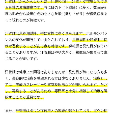
汗管腫（かんかんしゅ）は、汗腺の出口（汗管）が増殖してでき
る良性の皮膚腫瘍です。
特に目の下（下眼瞼）に多く、数mm程
度の肌色から淡黄白色の小さな丘疹（盛り上がり）が複数個集ま
って現れるのが特徴です。
汗管腫は思春期以降、特に女性に多く見られます。
ホルモンバラ
ンスの変化が関与しているとされており、
月経周期や妊娠中に症
状が悪化することがある点も特徴です。
稗粒腫と見た目が似てい
ることがありますが、汗管腫はやや大きく、複数個が集まって生
じることが多いです。
汗管腫は健康上の問題はありませんが、見た目が気になる方も多
く、美容的な治療を希望される方は少なくありません。
治療とし
ては、炭酸ガスレーザーや電気凝固法などが用いられます。ただ
し、再発することがあるため、専門医と十分に相談して治療を選
択することが重要です。
また、
汗管腫はダウン症候群との関連が知られており、ダウン症