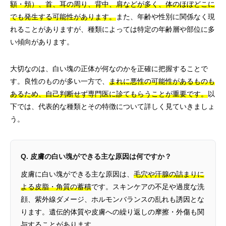
額・頬）、首、耳の周り、背中、肩などが多く、体のほぼどこに
でも発生する可能性があります。
また、年齢や性別に関係なく現
れることがありますが、種類によっては特定の年齢層や部位に多
い傾向があります。
大切なのは、白い塊の正体が何なのかを正確に把握することで
す。良性のものが多い一方で、
まれに悪性の可能性があるものも
あるため、自己判断せず専門医に診てもらうことが重要です。
以
下では、代表的な種類とその特徴について詳しく見ていきましょ
う。
Q. 皮膚の白い塊ができる主な原因は何ですか？
皮膚に白い塊ができる主な原因は、
毛穴や汗腺の詰まりに
よる皮脂・角質の蓄積
です。スキンケアの不足や過度な洗
顔、紫外線ダメージ、ホルモンバランスの乱れも誘因とな
ります。遺伝的体質や皮膚への繰り返しの摩擦・外傷も関
与することがあります。