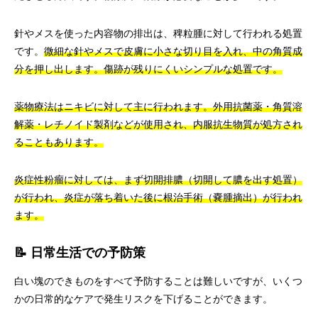
針やメスを使った内容物の排出は、稗粒腫に対して行われる処置
です。
微細な針やメスで皮膚に小さな切り目を入れ、中の角質成
分を押し出します。傷跡が残りにくいシンプルな処置です。
薬物療法はニキビに対して主に行われます。外用抗菌薬・角質溶
解薬・レチノイド製剤などが使用され、内服抗生物質が処方され
ることもあります。
炎症性粉瘤に対しては、まず切開排膿（切開して膿を出す処置）
が行われ、炎症が落ち着いた後に根治手術（嚢腫摘出）が行われ
ます。
📝 日常生活での予防策
白い塊のできものをすべて予防することは難しいですが、いくつ
かの日常的なケアで発生リスクを下げることができます。