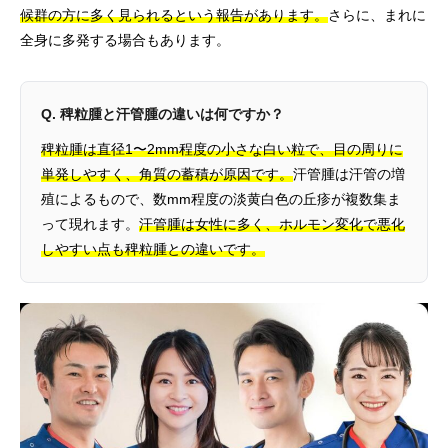
候群の方に多く見られるという報告があります。
さらに、まれに
全身に多発する場合もあります。
Q. 稗粒腫と汗管腫の違いは何ですか？
稗粒腫は直径1〜2mm程度の小さな白い粒で、目の周りに
単発しやすく、角質の蓄積が原因です。
汗管腫は汗管の増
殖によるもので、数mm程度の淡黄白色の丘疹が複数集ま
って現れます。
汗管腫は女性に多く、ホルモン変化で悪化
しやすい点も稗粒腫との違いです。