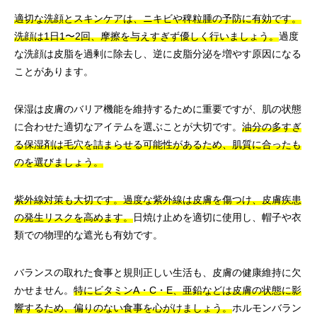
適切な洗顔とスキンケアは、ニキビや稗粒腫の予防に有効です。
洗顔は1日1〜2回、摩擦を与えすぎず優しく行いましょう。
過度
な洗顔は皮脂を過剰に除去し、逆に皮脂分泌を増やす原因になる
ことがあります。
保湿は皮膚のバリア機能を維持するために重要ですが、肌の状態
に合わせた適切なアイテムを選ぶことが大切です。
油分の多すぎ
る保湿剤は毛穴を詰まらせる可能性があるため、肌質に合ったも
のを選びましょう。
紫外線対策も大切です。過度な紫外線は皮膚を傷つけ、皮膚疾患
の発生リスクを高めます。
日焼け止めを適切に使用し、帽子や衣
類での物理的な遮光も有効です。
バランスの取れた食事と規則正しい生活も、皮膚の健康維持に欠
かせません。
特にビタミンA・C・E、亜鉛などは皮膚の状態に影
響するため、偏りのない食事を心がけましょう。
ホルモンバラン