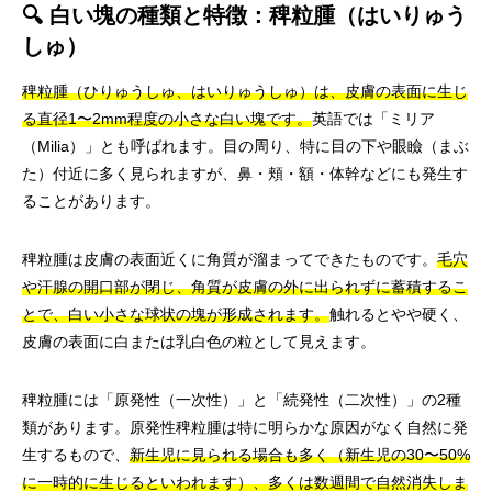
🔍 白い塊の種類と特徴：稗粒腫（はいりゅう
しゅ）
稗粒腫（ひりゅうしゅ、はいりゅうしゅ）は、皮膚の表面に生じ
る直径1〜2mm程度の小さな白い塊です。
英語では「ミリア
（Milia）」とも呼ばれます。目の周り、特に目の下や眼瞼（まぶ
た）付近に多く見られますが、鼻・頬・額・体幹などにも発生す
ることがあります。
稗粒腫は皮膚の表面近くに角質が溜まってできたものです。
毛穴
や汗腺の開口部が閉じ、角質が皮膚の外に出られずに蓄積するこ
とで、白い小さな球状の塊が形成されます。
触れるとやや硬く、
皮膚の表面に白または乳白色の粒として見えます。
稗粒腫には「原発性（一次性）」と「続発性（二次性）」の2種
類があります。原発性稗粒腫は特に明らかな原因がなく自然に発
生するもので、
新生児に見られる場合も多く（新生児の30〜50%
に一時的に生じるといわれます）、多くは数週間で自然消失しま