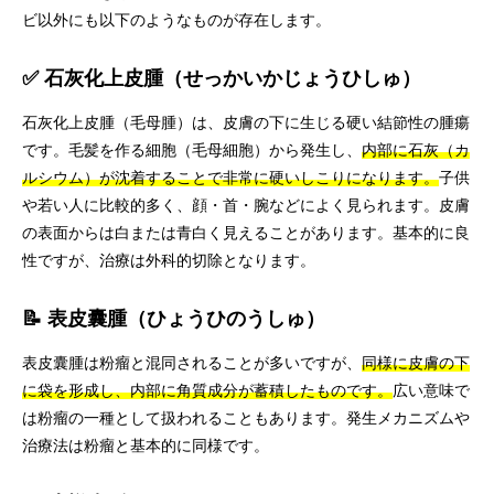
ビ以外にも以下のようなものが存在します。
✅ 石灰化上皮腫（せっかいかじょうひしゅ）
石灰化上皮腫（毛母腫）は、皮膚の下に生じる硬い結節性の腫瘍
です。毛髪を作る細胞（毛母細胞）から発生し、
内部に石灰（カ
ルシウム）が沈着することで非常に硬いしこりになります。
子供
や若い人に比較的多く、顔・首・腕などによく見られます。皮膚
の表面からは白または青白く見えることがあります。基本的に良
性ですが、治療は外科的切除となります。
📝 表皮囊腫（ひょうひのうしゅ）
表皮囊腫は粉瘤と混同されることが多いですが、
同様に皮膚の下
に袋を形成し、内部に角質成分が蓄積したものです。
広い意味で
は粉瘤の一種として扱われることもあります。発生メカニズムや
治療法は粉瘤と基本的に同様です。