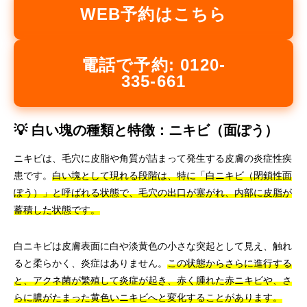
WEB予約はこちら
電話で予約: 0120-
335-661
💡 白い塊の種類と特徴：ニキビ（面ぽう）
ニキビは、毛穴に皮脂や角質が詰まって発生する皮膚の炎症性疾
患です。
白い塊として現れる段階は、特に「白ニキビ（閉鎖性面
ぽう）」と呼ばれる状態で、毛穴の出口が塞がれ、内部に皮脂が
蓄積した状態です。
白ニキビは皮膚表面に白や淡黄色の小さな突起として見え、触れ
ると柔らかく、炎症はありません。
この状態からさらに進行する
と、アクネ菌が繁殖して炎症が起き、赤く腫れた赤ニキビや、さ
らに膿がたまった黄色いニキビへと変化することがあります。