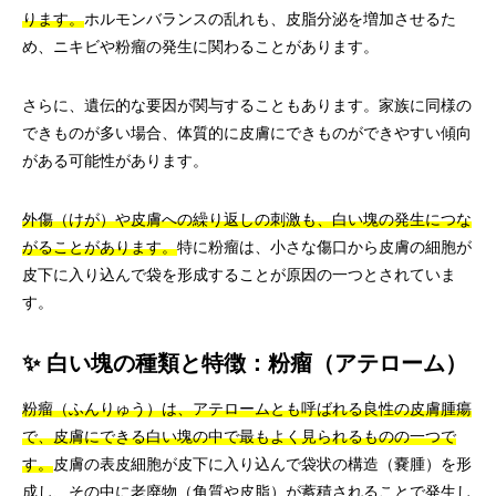
ります。
ホルモンバランスの乱れも、皮脂分泌を増加させるた
め、ニキビや粉瘤の発生に関わることがあります。
さらに、遺伝的な要因が関与することもあります。家族に同様の
できものが多い場合、体質的に皮膚にできものができやすい傾向
がある可能性があります。
外傷（けが）や皮膚への繰り返しの刺激も、白い塊の発生につな
がることがあります。
特に粉瘤は、小さな傷口から皮膚の細胞が
皮下に入り込んで袋を形成することが原因の一つとされていま
す。
✨ 白い塊の種類と特徴：粉瘤（アテローム）
粉瘤（ふんりゅう）は、アテロームとも呼ばれる良性の皮膚腫瘍
で、皮膚にできる白い塊の中で最もよく見られるものの一つで
す。
皮膚の表皮細胞が皮下に入り込んで袋状の構造（嚢腫）を形
成し、その中に老廃物（角質や皮脂）が蓄積されることで発生し