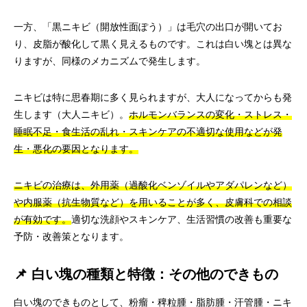
一方、「黒ニキビ（開放性面ぽう）」は毛穴の出口が開いてお
り、皮脂が酸化して黒く見えるものです。これは白い塊とは異な
りますが、同様のメカニズムで発生します。
ニキビは特に思春期に多く見られますが、大人になってからも発
生します（大人ニキビ）。
ホルモンバランスの変化・ストレス・
睡眠不足・食生活の乱れ・スキンケアの不適切な使用などが発
生・悪化の要因となります。
ニキビの治療は、外用薬（過酸化ベンゾイルやアダパレンなど）
や内服薬（抗生物質など）を用いることが多く、皮膚科での相談
が有効です。
適切な洗顔やスキンケア、生活習慣の改善も重要な
予防・改善策となります。
📌 白い塊の種類と特徴：その他のできもの
白い塊のできものとして、粉瘤・稗粒腫・脂肪腫・汗管腫・ニキ