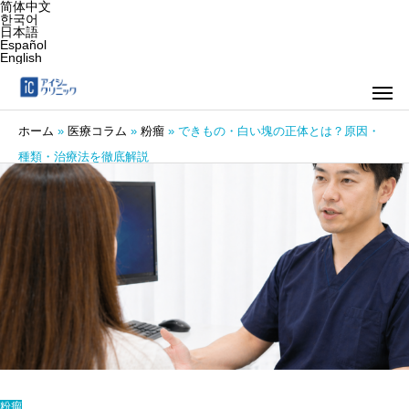
简体中文
한국어
日本語
Español
English
ホーム
»
医療コラム
»
粉瘤
»
できもの・白い塊の正体とは？原因・
種類・治療法を徹底解説
粉瘤