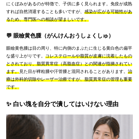
にくぼみがあるのが特徴で、子供に多く見られます。免疫が成熟
すれば自然消退することも多いですが、
感染が広がる可能性があ
るため、専門医への相談が望ましいです。
💬 眼瞼黄色腫（がんけんおうしょくしゅ）
眼瞼黄色腫は目の周り、特に内側のまぶたに生じる黄白色の扁平
な盛り上がりです。
コレステロールや脂質が皮膚に沈着したもの
とされており、脂質異常症（高脂血症）との関連が指摘されてい
ます。
見た目が稗粒腫や汗管腫と混同されることがあります。
治
療は外科的切除やレーザー治療ですが、脂質異常症の管理も重要
です。
✨ 白い塊を自分で潰してはいけない理由