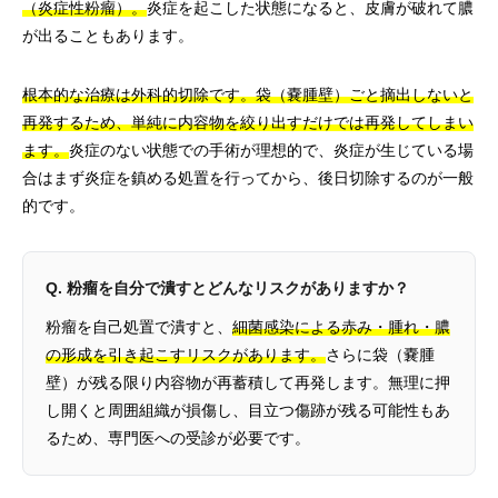
（炎症性粉瘤）。
炎症を起こした状態になると、皮膚が破れて膿
が出ることもあります。
根本的な治療は外科的切除です。袋（嚢腫壁）ごと摘出しないと
再発するため、単純に内容物を絞り出すだけでは再発してしまい
ます。
炎症のない状態での手術が理想的で、炎症が生じている場
合はまず炎症を鎮める処置を行ってから、後日切除するのが一般
的です。
Q. 粉瘤を自分で潰すとどんなリスクがありますか？
粉瘤を自己処置で潰すと、
細菌感染による赤み・腫れ・膿
の形成を引き起こすリスクがあります。
さらに袋（嚢腫
壁）が残る限り内容物が再蓄積して再発します。無理に押
し開くと周囲組織が損傷し、目立つ傷跡が残る可能性もあ
るため、専門医への受診が必要です。