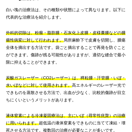
白い塊の治療法は、その種類や状態によって異なります。以下に
代表的な治療法を紹介します。
外科的切除は、粉瘤・脂肪腫・石灰化上皮腫・皮様囊腫などの腫
瘍性病変に対して行われます。
局所麻酔下で皮膚を切開し、腫瘍
全体を摘出する方法です。袋ごと摘出することで再発を防ぐこと
ができます。傷跡が残る可能性がありますが、適切な縫合で最小
限に抑えることができます。
炭酸ガスレーザー（CO2レーザー）は、稗粒腫・汗管腫・いぼ・
水いぼなどに対して使用されます。
高エネルギーのレーザー光で
できものを蒸散させる方法で、出血が少なく、比較的傷跡が目立
ちにくいというメリットがあります。
液体窒素による冷凍凝固療法は、主にいぼ（尋常性疣贅）の治療
に用いられます。
超低温の液体窒素をできものに当てて凍結・壊
死させる方法です。複数回の治療が必要なことが多いです。